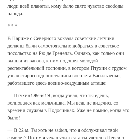
люди всей планеты, кому было свято чувство свободы
народа.
* * *
В Париже с Северного вокзала советские летчики
должны были самостоятельно добраться в советское
посольство на Рю де Гренелль. Однако, как только они
вышли из вагона, к ним подошел молодой
респектабельный господин, в котором Птухин с трудом
узнал старого однополчанина военлета Васильченко,
работавшего здесь военно-воздушным атташе:
— Птухин! Женя! Я, когда узнал, что ты едешь,
волновался как мальчишка. Мы ведь не виделись со
времени службы в Подосинках. Уже не помню, когда это
было!
— В 22-м. Ты хоть не забыл, что я обслуживал твой
самолет? Потом я уехал учиться, а ты улетел в Персию.