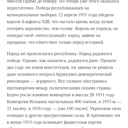
Мигеля Примо де Риверу. Но теперь уже этого оказалось
недостаточно. Победа республиканцев на
муниципальных выборах 12 апреля 1931 года убедила
короля Альфонса XIII, что настало время, когда лучше
потерять королевство, чем голову. Король не отрекся, он
покидал свой «непослушный» народ, заявив на
прощанье, что ответствен только перед историей.
Народ же провозгласил республику. Народ радовался
победе. Однако, как оказалось, радовался рано. Прошло
два года: ни новая конституция, ни законы не решили
даже основного вопроса буржуазно-демократической
революции — аграрного. Все сильнее обострялись
противоречия между политическими силами страны.
Бурно росло влияние компартии в массах [В 1931 году
Компартия Испании насчитывала 800 членов, в 1933-м —
21 тысячу, в 1936 году — уже 100 тысяч]. Укрепляли свои
позиции и другие прогрессивные силы. В противовес им
в конце 1933 года возникает фашистская партия