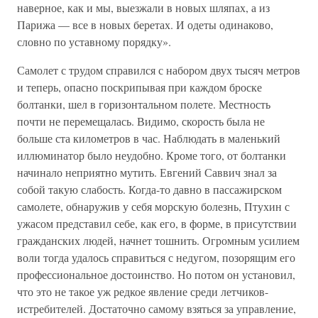
наверное, как и мы, выезжали в новых шляпах, а из
Парижа — все в новых беретах. И одеты одинаково,
словно по уставному порядку».
Самолет с трудом справился с набором двух тысяч метров
и теперь, опасно поскрипывая при каждом броске
болтанки, шел в горизонтальном полете. Местность
почти не перемещалась. Видимо, скорость была не
больше ста километров в час. Наблюдать в маленький
иллюминатор было неудобно. Кроме того, от болтанки
начинало неприятно мутить. Евгений Саввич знал за
собой такую слабость. Когда-то давно в пассажирском
самолете, обнаружив у себя морскую болезнь, Птухин с
ужасом представил себе, как его, в форме, в присутствии
гражданских людей, начнет тошнить. Огромным усилием
воли тогда удалось справиться с недугом, позорящим его
профессиональное достоинство. Но потом он установил,
что это не такое уж редкое явление среди летчиков-
истребителей. Достаточно самому взяться за управление,