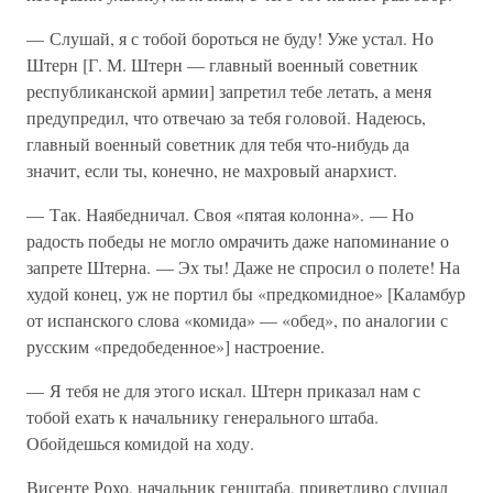
— Слушай, я с тобой бороться не буду! Уже устал. Но
Штерн [Г. М. Штерн — главный военный советник
республиканской армии] запретил тебе летать, а меня
предупредил, что отвечаю за тебя головой. Надеюсь,
главный военный советник для тебя что-нибудь да
значит, если ты, конечно, не махровый анархист.
— Так. Наябедничал. Своя «пятая колонна». — Но
радость победы не могло омрачить даже напоминание о
запрете Штерна. — Эх ты! Даже не спросил о полете! На
худой конец, уж не портил бы «предкомидное» [Каламбур
от испанского слова «комида» — «обед», по аналогии с
русским «предобеденное»] настроение.
— Я тебя не для этого искал. Штерн приказал нам с
тобой ехать к начальнику генерального штаба.
Обойдешься комидой на ходу.
Висенте Рохо, начальник генштаба, приветливо слушал