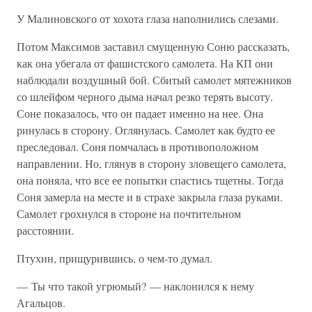
У Малиновского от хохота глаза наполнились слезами.
Потом Максимов заставил смущенную Соню рассказать,
как она убегала от фашистского самолета. На КП они
наблюдали воздушный бой. Сбитый самолет мятежников
со шлейфом черного дыма начал резко терять высоту.
Соне показалось, что он падает именно на нее. Она
ринулась в сторону. Оглянулась. Самолет как будто ее
преследовал. Соня помчалась в противоположном
направлении. Но, глянув в сторону зловещего самолета,
она поняла, что все ее попытки спастись тщетны. Тогда
Соня замерла на месте и в страхе закрыла глаза руками.
Самолет грохнулся в стороне на почтительном
расстоянии.
Птухин, прищурившись, о чем-то думал.
— Ты что такой угрюмый? — наклонился к нему
Агальцов.