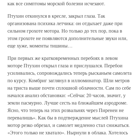
как все симптомы морской болезни исчезают.
Птухин откинулся в кресле, закрыл глаза. Так
организована психика летчика: он отдыхает даже при
сильном грохоте мотора. Но только до тех пор, пока в
этом грохоте не появляются дополнительные звуки или,
еще хуже, моменты тишины…
При первых же кратковременных перебоях в левом
моторе Птухин открыл глаза и прислушался. Перебои
усиливались, сопровождались теперь рысканьем самолета
по курсу. Комбриг заглянул в иллюминатор. Шли метров
на триста выше почти сплошной облачности. Сам по себе
начался анализ обстановки: «Сейчас 20 часов, значит, у
земли пасмурно. Лучше сесть на ближайшем аэродроме.
Ясно, что теперь на этих розвальнях через Пиренеи не
перевалишь». Как бы в подтверждение мыслей Птухина
мотор резко обрезал, и самолет медленно стал снижаться.
«Этого только не хватало». Нырнули в облака. Хотелось