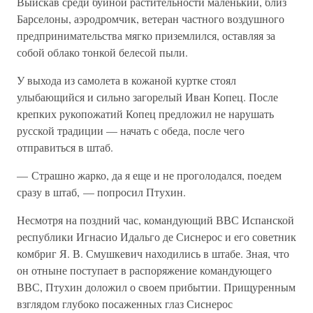
Выискав среди буйной растительности маленький, близ
Барселоны, аэродромчик, ветеран частного воздушного
предпринимательства мягко приземлился, оставляя за
собой облако тонкой белесой пыли.
У выхода из самолета в кожаной куртке стоял
улыбающийся и сильно загорелый Иван Копец. После
крепких рукопожатий Копец предложил не нарушать
русской традиции — начать с обеда, после чего
отправиться в штаб.
— Страшно жарко, да я еще и не проголодался, поедем
сразу в штаб, — попросил Птухин.
Несмотря на поздний час, командующий ВВС Испанской
республики Игнасио Идальго де Сиснерос и его советник
комбриг Я. В. Смушкевич находились в штабе. Зная, что
он отныне поступает в распоряжение командующего
ВВС, Птухин доложил о своем прибытии. Прищуренным
взглядом глубоко посаженных глаз Сиснерос