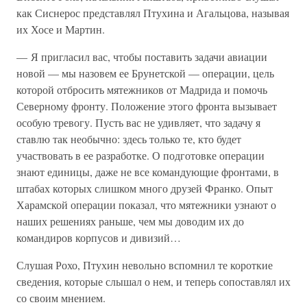
как Сиснерос представлял Птухина и Агальцова, называя
их Хосе и Мартин.
— Я пригласил вас, чтобы поставить задачи авиации
новой — мы назовем ее Брунетской — операции, цель
которой отбросить мятежников от Мадрида и помочь
Северному фронту. Положение этого фронта вызывает
особую тревогу. Пусть вас не удивляет, что задачу я
ставлю так необычно: здесь только те, кто будет
участвовать в ее разработке. О подготовке операции
знают единицы, даже не все командующие фронтами, в
штабах которых слишком много друзей Франко. Опыт
Харамской операции показал, что мятежники узнают о
наших решениях раньше, чем мы доводим их до
командиров корпусов и дивизий…
Слушая Рохо, Птухин невольно вспомнил те короткие
сведения, которые слышал о нем, и теперь сопоставлял их
со своим мнением.