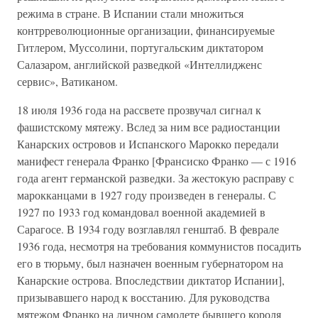
режима в стране. В Испании стали множиться
контрреволюционные организации, финансируемые
Гитлером, Муссолини, португальским диктатором
Салазаром, английской разведкой «Интеллидженс
сервис», Ватиканом.
18 июля 1936 года на рассвете прозвучал сигнал к
фашистскому мятежу. Вслед за ним все радиостанции
Канарских островов и Испанского Марокко передали
манифест генерала Франко [Франсиско Франко — с 1916
года агент германской разведки. За жестокую расправу с
марокканцами в 1927 году произведен в генералы. С
1927 по 1933 год командовал военной академией в
Сарагосе. В 1934 году возглавлял генштаб. В феврале
1936 года, несмотря на требования коммунистов посадить
его в тюрьму, был назначен военным губернатором на
Канарские острова. Впоследствии диктатор Испании],
призывавшего народ к восстанию. Для руководства
мятежом Франко на личном самолете бывшего короля