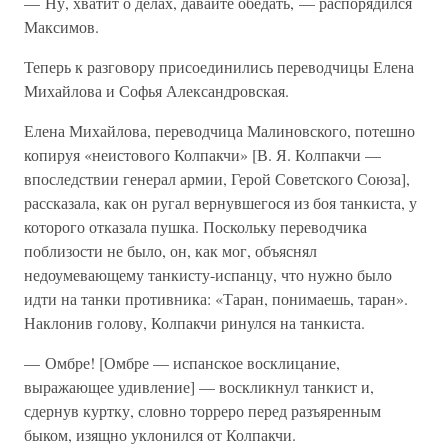
— Ну, хватит о делах, давайте обедать, — распорядился
Максимов.
Теперь к разговору присоединились переводчицы Елена
Михайлова и Софья Александровская.
Елена Михайлова, переводчица Малиновского, потешно
копируя «неистового Колпакчи» [В. Я. Колпакчи —
впоследствии генерал армии, Герой Советского Союза],
рассказала, как он ругал вернувшегося из боя танкиста, у
которого отказала пушка. Поскольку переводчика
поблизости не было, он, как мог, объяснял
недоумевающему танкисту-испанцу, что нужно было
идти на танки противника: «Таран, понимаешь, таран».
Наклонив голову, Колпакчи ринулся на танкиста.
— Омбре! [Омбре — испанское восклицание,
выражающее удивление] — воскликнул танкист и,
сдернув куртку, словно торреро перед разъяренным
быком, изящно уклонился от Колпакчи.