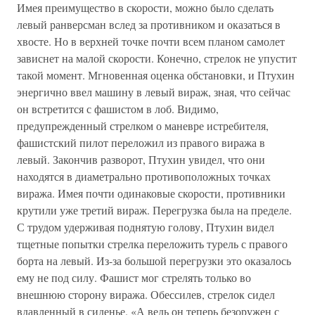
Имея преимущество в скорости, можно было сделать
левый ранверсман вслед за противником и оказаться в
хвосте. Но в верхней точке почти всем планом самолет
зависнет на малой скорости. Конечно, стрелок не упустит
такой момент. Мгновенная оценка обстановки, и Птухин
энергично ввел машину в левый вираж, зная, что сейчас
он встретится с фашистом в лоб. Видимо,
предупрежденный стрелком о маневре истребителя,
фашистский пилот переложил из правого виража в
левый. Закончив разворот, Птухин увидел, что они
находятся в диаметрально противоположных точках
виража. Имея почти одинаковые скорости, противники
крутили уже третий вираж. Перегрузка была на пределе.
С трудом удерживая поднятую голову, Птухин видел
тщетные попытки стрелка переложить турель с правого
борта на левый. Из-за большой перегрузки это оказалось
ему не под силу. Фашист мог стрелять только во
внешнюю сторону виража. Обессилев, стрелок сидел
вдавленный в сиденье. «А ведь он теперь безоружен с