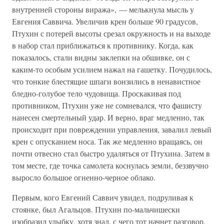
внутренней стороны виража», — мелькнула мысль у
Евгения Саввича. Увеличив крен больше 90 градусов,
Птухин с потерей высоты срезал окружность и на выходе
в набор стал приближаться к противнику. Когда, как
показалось, стали видны заклепки на обшивке, он с
каким-то особым усилием нажал на гашетку. Почудилось,
что тонкие блестящие шпаги вонзились в ненавистное
бледно-голубое тело чудовища. Проскакивая под
противником, Птухин уже не сомневался, что фашисту
нанесен смертельный удар. И верно, враг медленно, так
происходит при повреждении управления, завалил левый
крен с опусканием носа. Так же медленно вращаясь, он
почти отвесно стал быстро удаляться от Птухина. Затем в
том месте, где точка самолета коснулась земли, беззвучно
выросло большое огненно-черное облако.
Первым, кого Евгений Саввич увидел, подруливая к
стоянке, был Агальцов. Птухин по-мальчишески
изобразил улыбку, хотя знал, с чего тот начнет разговор.