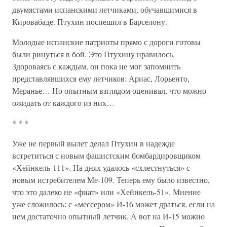
двумястами испанскими летчиками, обучавшимися в
Кировабаде. Птухин поспешил в Барселону.
Молодые испанские патриоты прямо с дороги готовы
были ринуться в бой. Это Птухину нравилось.
Здороваясь с каждым, он пока не мог запомнить
представлявшихся ему летчиков: Ариас, Лорьенто,
Меранье… Но опытным взглядом оценивал, что можно
ожидать от каждого из них…
* * *
Уже не первый вылет делал Птухин в надежде
встретиться с новым фашистским бомбардировщиком
«Хейнкель-111». На днях удалось «схлестнуться» с
новым истребителем Ме-109. Теперь ему было известно,
что это далеко не «фиат» или «Хейнкель-51». Мнение
уже сложилось: с «мессером» И-16 может драться, если на
нем достаточно опытный летчик. А вот на И-15 можно