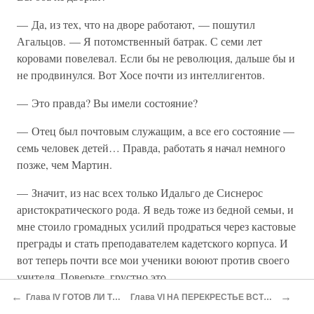
— Да, из тех, что на дворе работают, — пошутил
Агальцов. — Я потомственный батрак. С семи лет
коровами повелевал. Если бы не революция, дальше бы и
не продвинулся. Вот Хосе почти из интеллигентов.
— Это правда? Вы имели состояние?
— Отец был почтовым служащим, а все его состояние —
семь человек детей… Правда, работать я начал немного
позже, чем Мартин.
— Значит, из нас всех только Идальго де Сиснерос
аристократического рода. Я ведь тоже из бедной семьи, и
мне стоило громадных усилий продраться через кастовые
преграды и стать преподавателем кадетского корпуса. И
вот теперь почти все мои ученики воюют против своего
учителя. Поверьте, грустно это.
←
→
Глава IV ГОТОВ ЛИ ТЫ?
Глава VI НА ПЕРЕКРЕСТЬЕ ВСТРЕЧ
Подготовка авиации к Брунетской операции