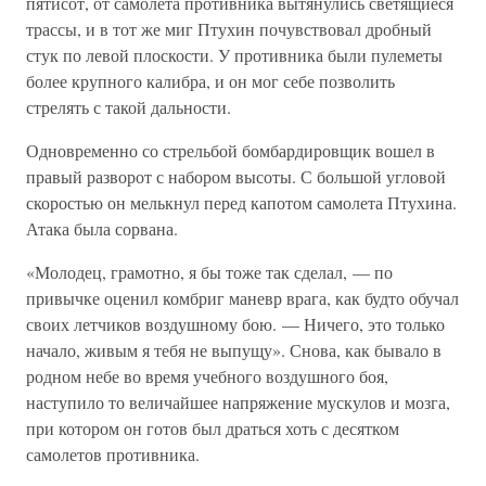
пятисот, от самолета противника вытянулись светящиеся
трассы, и в тот же миг Птухин почувствовал дробный
стук по левой плоскости. У противника были пулеметы
более крупного калибра, и он мог себе позволить
стрелять с такой дальности.
Одновременно со стрельбой бомбардировщик вошел в
правый разворот с набором высоты. С большой угловой
скоростью он мелькнул перед капотом самолета Птухина.
Атака была сорвана.
«Молодец, грамотно, я бы тоже так сделал, — по
привычке оценил комбриг маневр врага, как будто обучал
своих летчиков воздушному бою. — Ничего, это только
начало, живым я тебя не выпущу». Снова, как бывало в
родном небе во время учебного воздушного боя,
наступило то величайшее напряжение мускулов и мозга,
при котором он готов был драться хоть с десятком
самолетов противника.