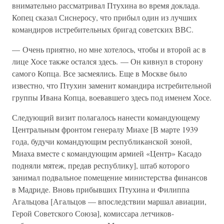
внимательно рассматривал Птухина во время доклада.
Копец сказал Сиснеросу, что прибыл один из лучших
командиров истребительных бригад советских ВВС.
— Очень приятно, но мне хотелось, чтобы и второй ас в
лице Хосе также остался здесь. — Он кивнул в сторону
самого Копца. Все засмеялись. Еще в Москве было
известно, что Птухин заменит командира истребительной
группы Ивана Копца, воевавшего здесь под именем Хосе.
Следующий визит полагалось нанести командующему
Центральным фронтом генералу Миахе [В марте 1939
года, будучи командующим республиканской зоной,
Миаха вместе с командующим армией «Центр» Касадо
подняли мятеж, предав республику], штаб которого
занимал подвальное помещение министерства финансов
в Мадриде. Вновь прибывших Птухина и Филиппа
Агальцова [Агальцов — впоследствии маршал авиации,
Герой Советского Союза], комиссара летчиков-