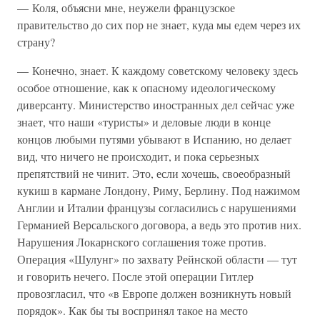
— Коля, объясни мне, неужели французское
правительство до сих пор не знает, куда мы едем через их
страну?
— Конечно, знает. К каждому советскому человеку здесь
особое отношение, как к опасному идеологическому
диверсанту. Министерство иностранных дел сейчас уже
знает, что наши «туристы» и деловые люди в конце
концов любыми путями убывают в Испанию, но делает
вид, что ничего не происходит, и пока серьезных
препятствий не чинит. Это, если хочешь, своеобразный
кукиш в кармане Лондону, Риму, Берлину. Под нажимом
Англии и Италии французы согласились с нарушениями
Германией Версальского договора, а ведь это против них.
Нарушения Локарнского соглашения тоже против.
Операция «Шулунг» по захвату Рейнской области — тут
и говорить нечего. После этой операции Гитлер
провозгласил, что «в Европе должен возникнуть новый
порядок». Как бы ты воспринял такое на место