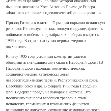
«Испанская фаланга», во главе которой оказался сын
бывшего диктатора Хосе Антонио Примо де Ривера.
«Фаланга» становится идеологической опорой реакции.
Приход Гитлера к власти в Германии окрылил испанскую
реакцию. Используя шантаж, подкуп и оружие, фашисты
добиваются победы на декабрьских выборах в кортесы
1933 года. В стране наступил период «черного
двухлетия».
К. лету 1935 года усилиями компартии удается
объединить антифашистские силы в Народный фронт [В
Народный фронт входили: коммунистическая,
социалистическая, каталонская левая,
левореспубликанская партии, Республиканский союз,
Всеобщий союз и др]. В феврале 1936 года Народный
фронт одержал победу на выборах в кортесы. Это
послужило сигналом всеобщей тревоги в стане
испанских, германских и итальянских фашистов,
решивших не допустить сохранение демократического