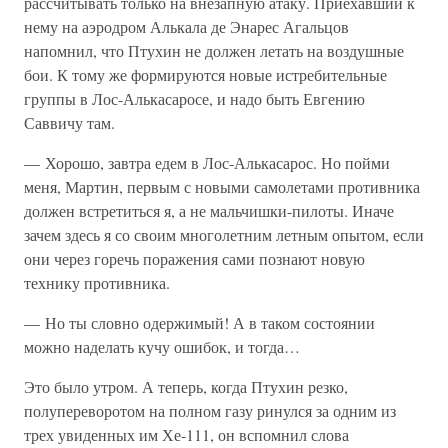
рассчитывать только на внезапную атаку. Приехавший к
нему на аэродром Алькала де Энарес Агальцов
напомнил, что Птухин не должен летать на воздушные
бои. К тому же формируются новые истребительные
группы в Лос-Алькасаросе, и надо быть Евгению
Саввичу там.
— Хорошо, завтра едем в Лос-Алькасарос. Но пойми
меня, Мартин, первым с новыми самолетами противника
должен встретиться я, а не мальчишки-пилоты. Иначе
зачем здесь я со своим многолетним летным опытом, если
они через горечь поражения сами познают новую
технику противника.
— Но ты словно одержимый! А в таком состоянии
можно наделать кучу ошибок, и тогда…
Это было утром. А теперь, когда Птухин резко,
полупереворотом на полном газу ринулся за одним из
трех увиденных им Хе-111, он вспомнил слова