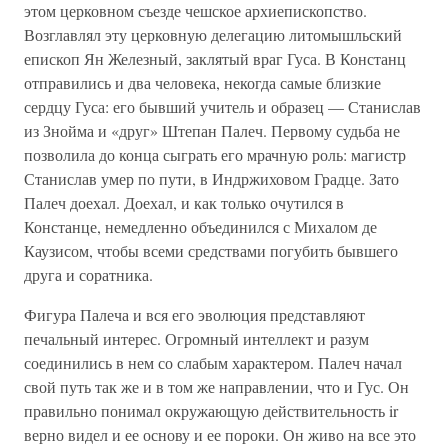
этом церковном съезде чешское архиепископство.
Возглавлял эту церковную делегацию литомышльский
епископ Ян Железный, заклятый враг Гуса. В Констанц
отправились и два человека, некогда самые близкие
сердцу Гуса: его бывший учитель и образец — Станислав
из Знойма и «друг» Штепан Палеч. Первому судьба не
позволила до конца сыграть его мрачную роль: магистр
Станислав умер по пути, в Индржиховом Градце. Зато
Палеч доехал. Доехал, и как только очутился в
Констанце, немедленно объединился с Михалом де
Каузисом, чтобы всеми средствами погубить бывшего
друга и соратника.
Фигура Палеча и вся его эволюция представляют
печальный интерес. Огромный интеллект и разум
соединились в нем со слабым характером. Палеч начал
свой путь так же и в том же направлении, что и Гус. Он
правильно понимал окружающую действительность ir
верно видел и ее основу и ее пороки. Он живо на все это