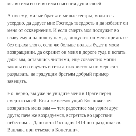
мы во имя его и во имя спасения души своей.
А посему, милые братья и милые сестры, молитесь
усердно, да дарует мне Господь твердость и да избавит он
меня от осквернения. И если смерть моя послужит во
славу ему и на пользу нам, да допустит он меня приять ее
без страха злого, если же больше пользы будет в моем
возвращении, да охранит он меня в дороге туда и вспять,
дабы мы, оставшись чистыми, еще совместно могли
законы его изучать и сети антихристовы по мере сил
разрывать, да грядущим братьям добрый пример
завещать.
Но, верно, вы уже не увидите меня в Праге перед
смертью моей. Если же всемогущий Бог пожелает
возвратить меня вам — тем радостнее мы узрим друг
друга; паче же возрадуемся, встретясь во царствии
небесном… Дано лета Господня 1414 по празднике св.
Вацлава при отъезде в Констанц».