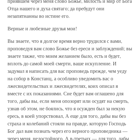
приявшем через меня слово Божье, милость и мир от Бога
Отца нашего и духа святаго; да пребудут они
незапятнанны во истине его.
Верные и любезные друзья мои!
Вы знаете, что я долгое время верно трудился с вами,
проповедуя вам слово Божье без ереси и заблуждений; вы
знаете также, что моим желанием было, есть и будет,
вплоть до самой моей смерти, ваше искупление. И
задумал я написать для вас проповедь прежде, чем уеду
на собор в Констанц, а особливо уведомить вас о
лжесвидетельствах и лжесвидетелях, коих описал я
вместе с их показаниями. Сие будет вам оглашено для
того, дабы вы, если меня опозорят или осудят на смерть,
узнав об этом, не боялись, что я осужден был за некую
ересь, в коей упорствовал, А еще для того, дабы вы без
страха и колебаний стояли на правде, которую Господь
Бог дал вам познать через его верного проповедника —
через меня, недостойного. А в-третьих — для того, дабы