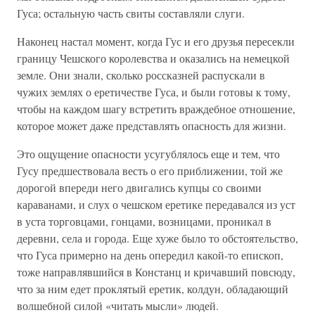
Гуса; остальную часть свиты составляли слуги.
Наконец настал момент, когда Гус и его друзья пересекли
границу Чешского королевства и оказались на немецкой
земле. Они знали, сколько россказней распускали в
чужих землях о еретичестве Гуса, и были готовы к тому,
чтобы на каждом шагу встретить враждебное отношение,
которое может даже представлять опасность для жизни.
Это ощущение опасности усугублялось еще и тем, что
Гусу предшествовала весть о его приближении, той же
дорогой впереди него двигались купцы со своими
караванами, и слух о чешском еретике передавался из уст
в уста торговцами, гонцами, возницами, проникал в
деревни, села и города. Еще хуже было то обстоятельство,
что Гуса примерно на день опередил какой-то епископ,
тоже направлявшийся в Констанц и кричавший повсюду,
что за ним едет проклятый еретик, колдун, обладающий
волшебной силой «читать мысли» людей.