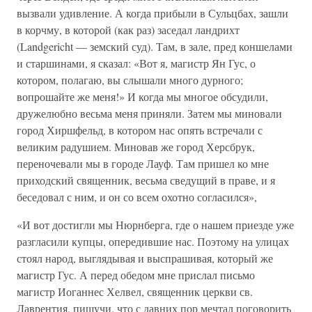
вызвали удивление. А когда прибыли в Сульцбах, зашли
в корчму, в которой (как раз) заседал ландрихт
(Landgericht — земский суд). Там, в зале, пред коншелами
и старшинами, я сказал: «Вот я, магистр Ян Гус, о
котором, полагаю, вы слышали много дурного;
вопрошайте же меня!» И когда мы многое обсудили,
дружелюбно весьма меня приняли. Затем мы миновали
город Хиршфельд, в котором нас опять встречали с
великим радушием. Миновав же город Херсбрук,
переночевали мы в городе Лауф. Там пришел ко мне
приходский священник, весьма сведущий в праве, и я
беседовал с ним, и он со всем охотно согласился»,
«И вот достигли мы Нюрнберга, где о нашем приезде уже
разгласили купцы, опередившие нас. Поэтому на улицах
стоял народ, выглядывая и выспрашивая, который же
магистр Гус. А перед обедом мне прислал письмо
магистр Иоганнес Хелвел, священник церкви св.
Лаврентия, пишучи, что с давних пор мечтал поговорить