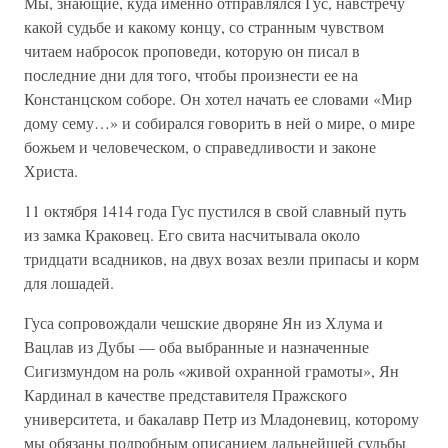
Мы, знающие, куда именно отправлялся Гус, навстречу
какой судьбе и какому концу, со странным чувством
читаем набросок проповеди, которую он писал в
последние дни для того, чтобы произнести ее на
Констанцском соборе. Он хотел начать ее словами «Мир
дому сему…» и собирался говорить в ней о мире, о мире
божьем и человеческом, о справедливости и законе
Христа.
11 октября 1414 года Гус пустился в свой славный путь
из замка Краковец. Его свита насчитывала около
тридцати всадников, на двух возах везли припасы и корм
для лошадей.
Гуса сопровождали чешские дворяне Ян из Хлума и
Вацлав из Дубы — оба выбранные и назначенные
Сигизмундом на роль «живой охранной грамоты», Ян
Кардинал в качестве представителя Пражского
университета, и бакалавр Петр из Младоневиц, которому
мы обязаны подробным описанием дальнейшей судьбы