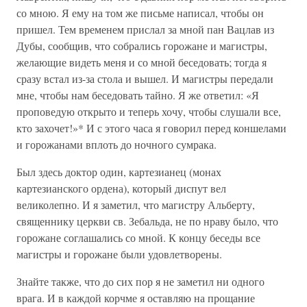
со мною. Я ему на том же письме написал, чтобы он
пришел. Тем временем прислал за мной пан Вацлав из
Дубы, сообщив, что собрались горожане и магистры,
желающие видеть меня и со мной беседовать; тогда я
сразу встал из-за стола и вышел. И магистры передали
мне, чтобы нам беседовать тайно. Я же ответил: «Я
проповедую открыто и теперь хочу, чтобы слушали все,
кто захочет!»* И с этого часа я говорил перед коншелами
и горожанами вплоть до ночного сумрака.
Был здесь доктор один, картезианец (монах
картезианского ордена), который диспут вел
великолепно. И я заметил, что магистру Альберту,
священнику церкви св. Зебальда, не по нраву было, что
горожане соглашались со мной. К концу беседы все
магистры и горожане были удовлетворены.
Знайте также, что до сих пор я не заметил ни одного
врага. И в каждой корчме я оставляю на прощание