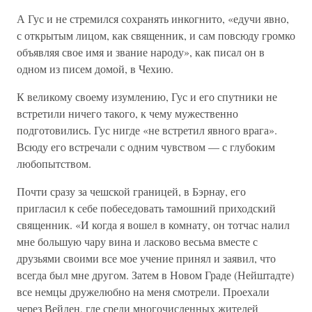
А Гус и не стремился сохранять инкогнито, «едучи явно,
с открытым лицом, как священник, и сам повсюду громко
объявляя свое имя и звание народу», как писал он в
одном из писем домой, в Чехию.
К великому своему изумлению, Гус и его спутники не
встретили ничего такого, к чему мужественно
подготовились. Гус нигде «не встретил явного врага».
Всюду его встречали с одним чувством — с глубоким
любопытством.
Почти сразу за чешской границей, в Бэрнау, его
пригласил к себе побеседовать тамошний приходский
священник. «И когда я вошел в комнату, он тотчас налил
мне большую чару вина и ласково весьма вместе с
друзьями своими все мое учение принял и заявил, что
всегда был мне другом. Затем в Новом Граде (Нейштадте)
все немцы дружелюбно на меня смотрели. Проехали
через Вейден, где среди многочисленных жителей