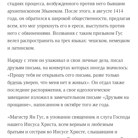
стадиях процесса, возбужденного против него бывшим
архиепископом Збынеком. После этого, в августе 1414
года, он обратился к широкой общественности, предлагая
всем, кто мог упрекнуть его в ереси, выступить против
него с обвинениями. Воззвания с таким призывом Гус
велел распространить на трех языках: чешском, немецком
и латинском.
Наряду с этим он улаживал и свои личные дела, писал
друзьям письма, на конвертах которых иногда значилось:
«Прошу тебя не открывать сего письма, разве только
будешь уверен, что меня нет в живых». Он отдал также
последние распоряжения, а свое идеологическое
завещание изложил в замечательном письме «Друзьям на
прощание», написанном в октябре того же года.
«Магистр Ян Гус, в уповании священник и слуга Господа
нашего Иисуса Христа, всем верным и любезным
братьям и сестрам во Иисусе Христе, слышавшим и