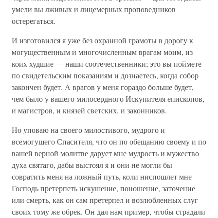
умели вы лживых и лицемерных проповедников
остерегаться.
И изготовился я уже без охранной грамоты в дорогу к
могущественным и многочисленным врагам моим, из
коих худшие — наши соотечественники; это вы поймете
по свидетельским показаниям и дознаетесь, когда собор
закончен будет. А врагов у меня гораздо больше будет,
чем было у вашего милосердного Искупителя епископов,
и магистров, и князей светских, и законников.
Но уповаю на своего милостивого, мудрого и
всемогущего Спасителя, что он по обещанию своему и по
вашей верной молитве дарует мне мудрость и мужество
духа святаго, дабы выстоял я и они не могли бы
совратить меня на ложный путь, коли ниспошлет мне
Господь претерпеть искушение, поношение, заточение
или смерть, как он сам претерпел и возлюбленных слуг
своих тому же обрек. Он дал нам пример, чтобы страдали