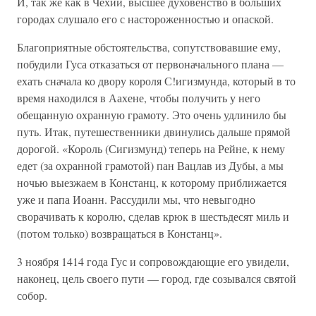
И, так же как в Чехии, высшее духовенство в больших
городах слушало его с настороженностью и опаской.
Благоприятные обстоятельства, сопутствовавшие ему,
побудили Гуса отказаться от первоначального плана —
ехать сначала ко двору короля С!игизмунда, который в то
время находился в Аахене, чтобы получить у него
обещанную охранную грамоту. Это очень удлинило бы
путь. Итак, путешественники двинулись дальше прямой
дорогой. «Король (Сигизмунд) теперь на Рейне, к нему
едет (за охранной грамотой) пан Вацлав из Дубы, а мы
ночью выезжаем в Констанц, к которому приближается
уже и папа Иоанн. Рассудили мы, что невыгодно
сворачивать к королю, сделав крюк в шестьдесят миль и
(потом только) возвращаться в Констанц».
3 ноября 1414 года Гус и сопровождающие его увидели,
наконец, цель своего пути — город, где созывался святой
собор.