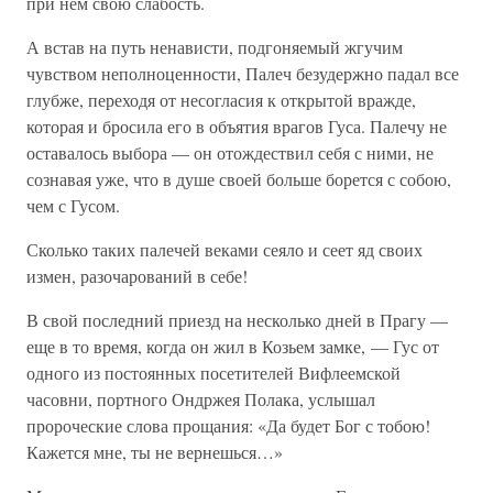
при нем свою слабость.
А встав на путь ненависти, подгоняемый жгучим
чувством неполноценности, Палеч безудержно падал все
глубже, переходя от несогласия к открытой вражде,
которая и бросила его в объятия врагов Гуса. Палечу не
оставалось выбора — он отождествил себя с ними, не
сознавая уже, что в душе своей больше борется с собою,
чем с Гусом.
Сколько таких палечей веками сеяло и сеет яд своих
измен, разочарований в себе!
В свой последний приезд на несколько дней в Прагу —
еще в то время, когда он жил в Козьем замке, — Гус от
одного из постоянных посетителей Вифлеемской
часовни, портного Ондржея Полака, услышал
пророческие слова прощания: «Да будет Бог с тобою!
Кажется мне, ты не вернешься…»