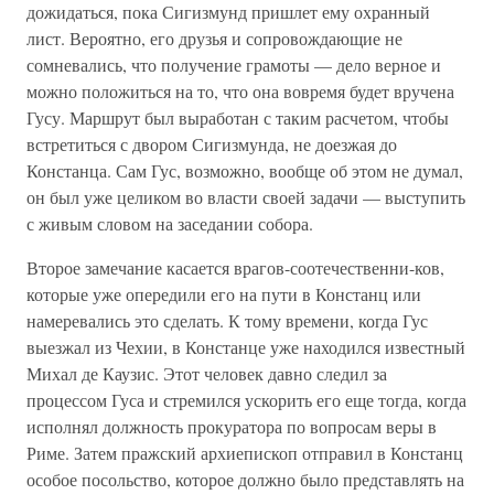
дожидаться, пока Сигизмунд пришлет ему охранный
лист. Вероятно, его друзья и сопровождающие не
сомневались, что получение грамоты — дело верное и
можно положиться на то, что она вовремя будет вручена
Гусу. Маршрут был выработан с таким расчетом, чтобы
встретиться с двором Сигизмунда, не доезжая до
Констанца. Сам Гус, возможно, вообще об этом не думал,
он был уже целиком во власти своей задачи — выступить
с живым словом на заседании собора.
Второе замечание касается врагов-соотечественни-ков,
которые уже опередили его на пути в Констанц или
намеревались это сделать. К тому времени, когда Гус
выезжал из Чехии, в Констанце уже находился известный
Михал де Каузис. Этот человек давно следил за
процессом Гуса и стремился ускорить его еще тогда, когда
исполнял должность прокуратора по вопросам веры в
Риме. Затем пражский архиепископ отправил в Констанц
особое посольство, которое должно было представлять на