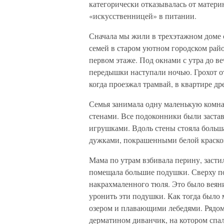
категорически отказывалась от материн
«искусственницей» в питании.
Сначала мы жили в трехэтажном доме
семей в старом уютном городском райо
первом этаже. Под окнами с утра до в
передышки наступали ночью. Грохот о
когда проезжал трамвай, в квартире др
Семья занимала одну маленькую комн
стенами. Все подоконники были заст
игрушками. Вдоль стены стояла больша
дужками, покрашенными белой краской
Мама по утрам взбивала перину, заст
помещала большие подушки. Сверху по
накрахмаленного тюля. Это было веяние
уронить эти подушки. Как тогда было 
озером и плавающими лебедями. Рядом
дерматином диванчик, на котором спал