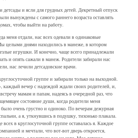
и детсады и ясли для грудных детей. Декретный отпуск
были вынуждены с самого раннего возраста оставлять
домах, чтобы выйти на работу.
уда меня отдали, нас всех одевали в одинаковые
ы целыми днями находились в манеже, в котором
езлые игрушки. И конечно, чаще всего принадлежали
пать и опять сажали в манеж. Родители забирали нас
ели, нас лечили детсадовские врачи.
 круглосуточной группе и забирали только на выходной.
, каждый вечер с надеждой ждали своих родителей, и,
встречу мамам и папам, надеясь в очередной раз, что
 щемящее состояние души, когда родители меня
: было очень грустно и одиноко. По вечерам дежурная
 спальни, а я, уткнувшись в подушку, тихонько плакала.
е всех в круглосуточной группе оставалась я. Каждое
мпанией и мечтали, что вот-вот дверь откроется,
пало завтра, а родители все не шли. Мое детское