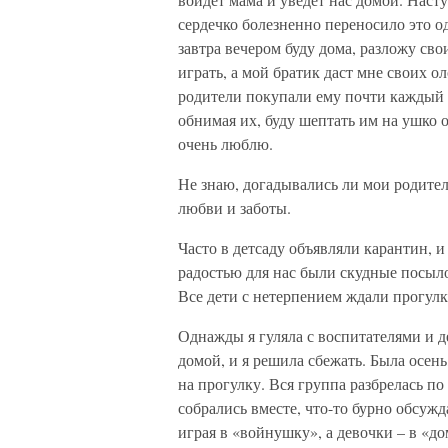
сердечко болезненно переносило это од
завтра вечером буду дома, разложу с
играть, а мой братик даст мне своих 
родители покупали ему почти каждый м
обнимая их, буду шептать им на ушко о 
очень люблю.
Не знаю, догадывались ли мои родители
любви и заботы.
Часто в детсаду объявляли карантин, 
радостью для нас были скудные посыло
Все дети с нетерпением ждали прогулк
Однажды я гуляла с воспитателями и д
домой, и я решила сбежать. Была осень
на прогулку. Вся группа разбрелась п
собрались вместе, что-то бурно обсужд
играя в «войнушку», а девочки – в «д