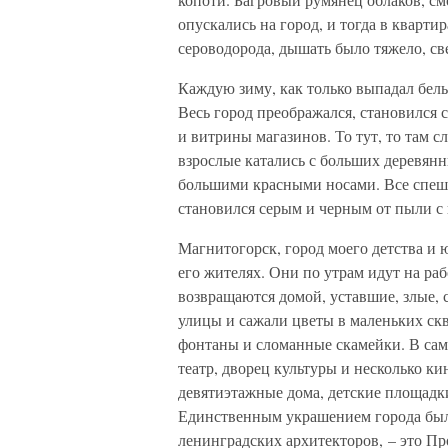
опускались на город, и тогда в кварт
сероводорода, дышать было тяжело, све
Каждую зиму, как только выпадал белы
Весь город преображался, становился
и витрины магазинов. То тут, то там 
взрослые катались с больших деревянн
большими красными носами. Все спешил
становился серым и черным от пыли с 
Магнитогорск, город моего детства и
его жителях. Они по утрам идут на ра
возвращаются домой, уставшие, злые, 
улицы и сажали цветы в маленьких скв
фонтаны и сломанные скамейки. В сам
театр, дворец культуры и несколько к
девятиэтажные дома, детские площадк
Единственным украшением города был
ленинградских архитекторов, – это Пр