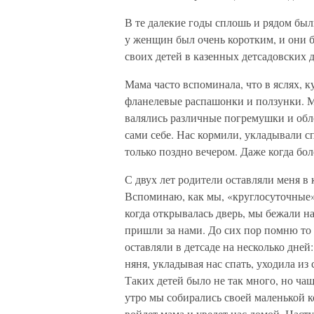
В те далекие годы сплошь и рядом был
у женщин был очень коротким, и они 
своих детей в казенных детсадовских 
Мама часто вспоминала, что в яслях, к
фланелевые распашонки и ползунки. М
валялись различные погремушки и обл
сами себе. Нас кормили, укладывали с
только поздно вечером. Даже когда бол
С двух лет родители оставляли меня в
Вспоминаю, как мы, «круглосуточные»
когда открывалась дверь, мы бежали на
пришли за нами. До сих пор помню то
оставляли в детсаде на несколько дней
няня, укладывая нас спать, уходила из
Таких детей было не так много, но чащ
утро мы собирались своей маленькой ко
войдет мама и уведет нас домой. Насту