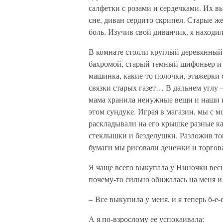
салфетки с розами и сердечками. Их в
сне, диван сердито скрипел. Старые 
боль. Изучив свой диванчик, я находил
В комнате стояли круглый деревянный 
бахромой, старый темный шифоньер и н
машинка, какие-то полочки, этажерки
связки старых газет… В дальнем углу
мама хранила ненужные вещи и наши 
этом сундуке. Играя в магазин, мы с 
раскладывали на его крышке разные к
стеклышки и безделушки. Разложив то
бумаги мы рисовали денежки и торгова
Я чаще всего выкупала у Ниночки весь
почему-то сильно обижалась на меня и
– Все выкупила у меня, и я теперь б-е-
А я по-взрослому ее успокаивала: