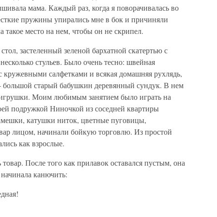
ышивала мама. Каждый раз, когда я поворачивалась во
жесткие пружины упирались мне в бок и причиняли
а такое место на нем, чтобы он не скрипел.
стол, застеленный зеленой бархатной скатертью с
есколько стульев. Было очень тесно: швейная
 с кружевными салфетками и всякая домашняя рухлядь,
 – большой старый бабушкин деревянный сундук. В нем
игрушки. Моим любимым занятием было играть на
моей подружкой Ниночкой из соседней квартиры
амешки, катушки ниток, цветные пуговицы,
вар лицом, начинали бойкую торговлю. Из простой
лись как взрослые.
 товар. После того как прилавок оставался пустым, она
 начинала канючить:
едная!