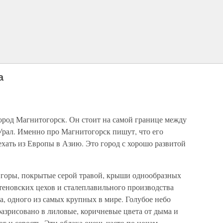
а
ород Магнитогорск. Он стоит на самой границе между
Урал. Именно про Магнитогорск пишут, что его
ехать из Европы в Азию. Это город с хорошо развитой
 горы, покрытые серой травой, крыши однообразных
теновских цехов и сталеплавильного производства
, одного из самых крупных в мире. Голубое небо
разрисовано в лиловые, коричневые цвета от дыма и
г и серость. Эти облака очень часто по ночам