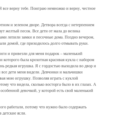
Я все верну тебе. Поиграю немножко и верну, честное
тном и зеленом дворе. Детвора всегда с нетерпением
зут желтый песок. Все дети от мала до велика
ами лепили замки и песочные дома. Поздно вечером,
али домой, где приходилось долго отмывать руки.
Риги и привезли для меня подарок – маленький
 которого была крохотная красивая кукла с набором
нь редкая игрушка. Я с гордостью выходила во двор и
бы все дети меня видели. Девчонки и мальчишки
вая мою игрушку. Позволяя играть с куклой
тому что видела, сколько восторга было в их глазах. А
ь особенной девочкой, у которой есть свой маленький
ного работали, потому что нужно было содержать
в детские ясли.