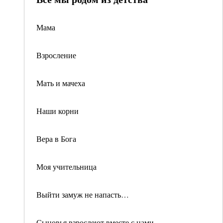
Мама
Взросление
Мать и мачеха
Наши корни
Вера в Бога
Моя учительница
Выйти замуж не напасть…
Сыновья взрослеют вместе с нами