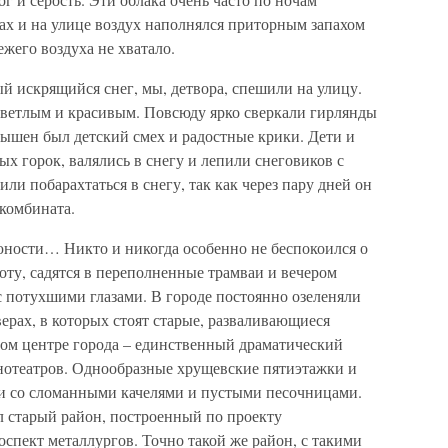
ирах и на улице воздух наполнялся приторным запахом
жего воздуха не хватало.
й искрящийся снег, мы, детвора, спешили на улицу.
 светлым и красивым. Повсюду ярко сверкали гирлянды
слышен был детский смех и радостные крики. Дети и
ых горок, валялись в снегу и лепили снеговиков с
и побарахтаться в снегу, так как через пару дней он
комбината.
 юности… Никто и никогда особенно не беспокоился о
боту, садятся в переполненные трамваи и вечером
с потухшими глазами. В городе постоянно озеленяли
ерах, в которых стоят старые, разваливающиеся
ом центре города – единственный драматический
инотеатров. Однообразные хрущевские пятиэтажки и
и со сломанными качелями и пустыми песочницами.
 старый район, построенный по проекту
оспект металлургов. Точно такой же район, с такими