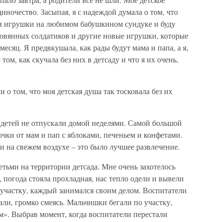
иночество. Засыпая, я с надеждой думала о том, что
вои игрушки на любимом бабушкином сундуке и буду
оловянных солдатиков и другие новые игрушки, которые
есяц. Я предвкушала, как рады будут мама и папа, а я,
том, как скучала без них в детсаду и что я их очень,
 о том, что моя детская душа так тосковала без их
и детей не отпускали домой неделями. Самой большой
чки от мам и пап с яблоками, печеньем и конфетами.
и на свежем воздухе – это было лучшее развлечение.
етьми на территории детсада. Мне очень захотелось
, погода стояла прохладная, нас тепло одели и вывели
о участку, каждый занимался своим делом. Воспитатели
али, громко смеясь. Мальчишки бегали по участку,
ом». Выбрав момент, когда воспитатели перестали