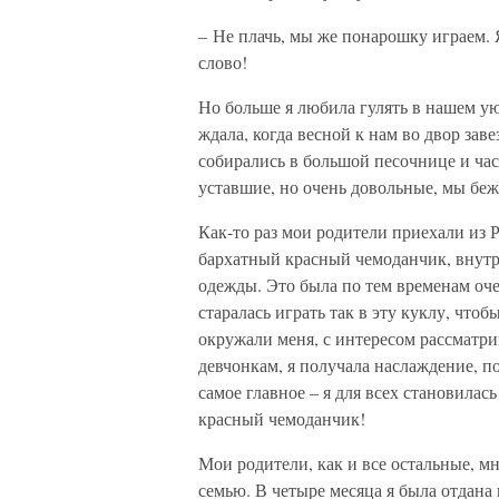
– Не плачь, мы же понарошку играем. 
слово!
Но больше я любила гулять в нашем ую
ждала, когда весной к нам во двор заве
собирались в большой песочнице и час
уставшие, но очень довольные, мы беж
Как-то раз мои родители приехали из 
бархатный красный чемоданчик, внутри
одежды. Это была по тем временам оче
старалась играть так в эту куклу, что
окружали меня, с интересом рассматри
девчонкам, я получала наслаждение, по
самое главное – я для всех становилас
красный чемоданчик!
Мои родители, как и все остальные, м
семью. В четыре месяца я была отдана 