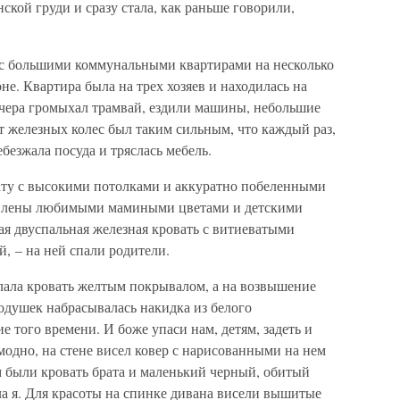
ской груди и сразу стала, как раньше говорили,
 с большими коммунальными квартирами на несколько
не. Квартира была на трех хозяев и находилась на
ечера громыхал трамвай, ездили машины, небольшие
т железных колес был таким сильным, что каждый раз,
ебезжала посуда и тряслась мебель.
ату с высокими потолками и аккуратно побеленными
авлены любимыми мамиными цветами и детскими
я двуспальная железная кровать с витиеватыми
, – на ней спали родители.
илала кровать желтым покрывалом, а на возвышение
душек набрасывалась накидка из белого
 того времени. И боже упаси нам, детям, задеть и
модно, на стене висел ковер с нарисованными на нем
 были кровать брата и маленький черный, обитый
а я. Для красоты на спинке дивана висели вышитые