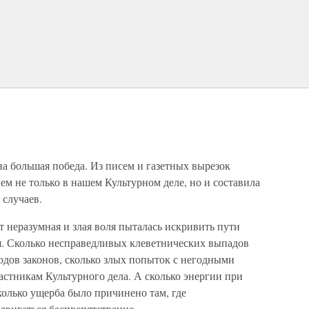
а большая победа. Из писем и газетных вырезок
ем не только в нашем Культурном деле, но и составила
 случаев.
ет неразумная и злая воля пыталась искривить пути
я. Сколько несправедливых клеветнических выпадов
одов законов, сколько злых попыток с негодными
стникам Культурного дела. А сколько энергии при
колько ущерба было причинено там, где
двигаться беспрепятственно.