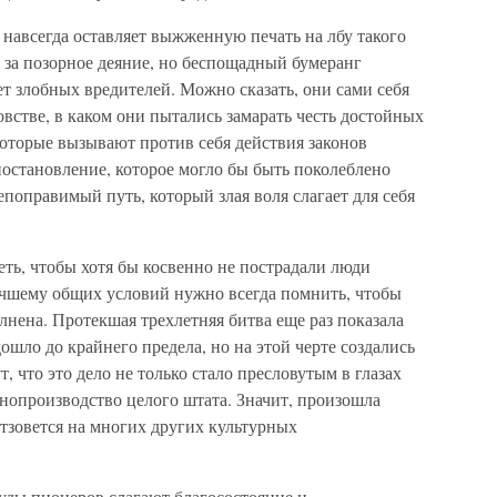
 навсегда оставляет выжженную печать на лбу такого
 за позорное деяние, но беспощадный бумеранг
ет злобных вредителей. Можно сказать, они сами себя
встве, в каком они пытались замарать честь достойных
которые вызывают против себя действия законов
постановление, которое могло бы быть поколеблено
епоправимый путь, который злая воля слагает для себя
ть, чтобы хотя бы косвенно не пострадали люди
чшему общих условий нужно всегда помнить, чтобы
нена. Протекшая трехлетняя битва еще раз показала
ошло до крайнего предела, но на этой черте создались
 что это дело не только стало пресловутым в глазах
онопроизводство целого штата. Значит, произошла
отзовется на многих других культурных
уды пионеров слагают благосостояние и