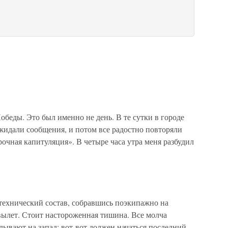
обеды. Это был именно не день. В те сутки в городе
 ожидали сообщения, и потом все радостно повторяли
чная капитуляция». В четыре часа утра меня разбудил
-технический состав, собравшись поэкипажно на
вылет. Стоит настороженная тишина. Все молча
ывают на запад: вот-вот должен начаться последний