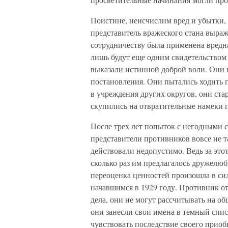
Поистине, неисчислим вред и убытки
представитель вражеского стана выраж
сотрудничеству была применена вредна
лишь будут еще одним свидетельством 
выказали истинной доброй воли. Они
постановления. Они пытались ходить
в учреждения других округов, они стар
скупились на отвратительные намеки п
После трех лет попыток с негодными 
представители противников вовсе не та
действовали недопустимо. Ведь за это
сколько раз им предлагалось дружелюб
переоценка ценностей произошла в си
начавшимся в 1929 году. Противник о
дела, они не могут рассчитывать на о
они занесли свои имена в темный спис
чувствовать последствие своего приоб