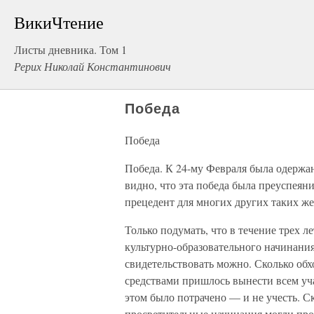
ВикиЧтение
Листы дневника. Том 1
Рерих Николай Константинович
Победа
Победа
Победа. К 24-му Февраля была одержан
видно, что эта победа была преуспеяни
прецедент для многих других таких же
Только подумать, что в течение трех л
культурно-образовательного начинани
свидетельствовать можно. Сколько обх
средствами пришлось вынести всем уча
этом было потрачено — и не учесть. С
просветительные начинания могли про