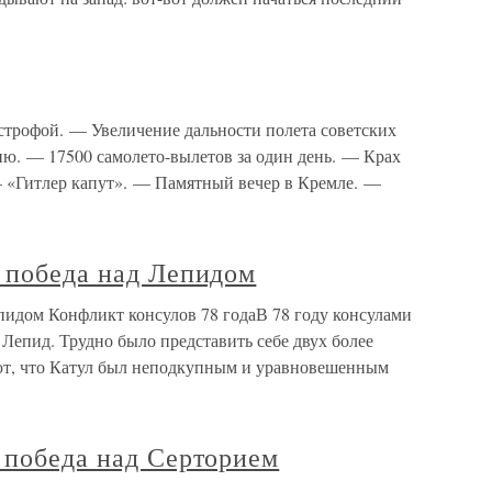
астрофой. — Увеличение дальности полета советских
ю. — 17500 самолето-вылетов за один день. — Крах
«Гитлер капут». — Памятный вечер в Кремле. —
: победа над Лепидом
пидом Конфликт консулов 78 годаВ 78 году консулами
Лепид. Трудно было представить себе двух более
ют, что Катул был неподкупным и уравновешенным
 победа над Серторием