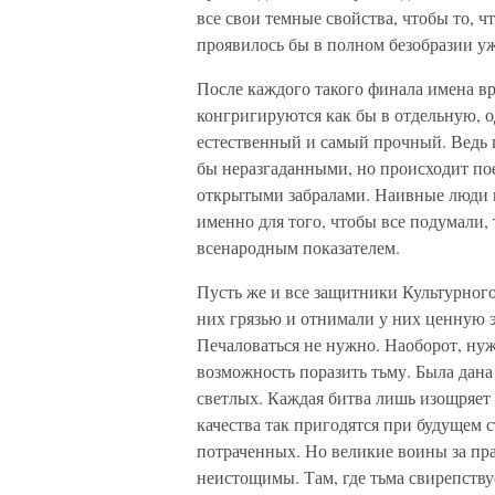
все свои темные свойства, чтобы то, 
проявилось бы в полном безобразии 
После каждого такого финала имена вр
конгригируются как бы в отдельную, о
естественный и самый прочный. Ведь и
бы неразгаданными, но происходит по
открытыми забралами. Наивные люди п
именно для того, чтобы все подумали,
всенародным показателем.
Пусть же и все защитники Культурного
них грязью и отнимали у них ценную 
Печаловаться не нужно. Наоборот, нуж
возможность поразить тьму. Была дана
светлых. Каждая битва лишь изощряет 
качества так пригодятся при будущем 
потраченных. Но великие воины за пра
неистощимы. Там, где тьма свирепствуе