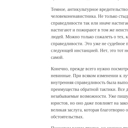
Темное, антикультурное вредительство
человеконенавистника. Не только стыд
справедливости так или иначе настига
настигают и пожирают в том же неисто
людей. Можно только сожалеть о тех, 
справедливости. Это уже не судебное 
следующей инстанцией. Нет, это тот н
самой.
Конечно, прежде всего нужно посмотре
невинные. При всяком изменении к лу
внутренняя справедливость была выпол
преимущества обратной тактики. Все д
незабываемые возможности. Уже пишут,
юристов, но оно даже повлияет на зак
великая заслуга, которая благотворно 
обстоятельствах.
Пионерам всегда трудно, но именно тр