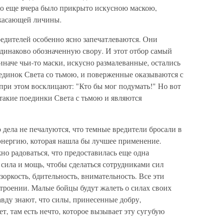
что еще вчера было прикрыто искусною маскою,
ужасающей личины.
едителей особенно ясно запечатлеваются. Они
динаково обозначенную свору. И этот отбор самый
наче чьи-то маски, искусно размалеванные, остались
единок Света со тьмою, и поверженные оказываются с
ри этом восклицают: "Кто бы мог подумать!" Но вот
 такие поединки Света с тьмою и являются
 дела не печалуются, что темные вредители бросали в
энергию, которая нашла бы лучшее применение.
но радоваться, что предоставилась еще одна
 сила и мощь, чтобы сделаться сотрудниками сил
зоркость, бдительность, внимательность. Все эти
строении. Малые бойцы будут жалеть о силах своих
вду знают, что силы, принесенные добру,
т, там есть нечто, которое вызывает эту сугубую