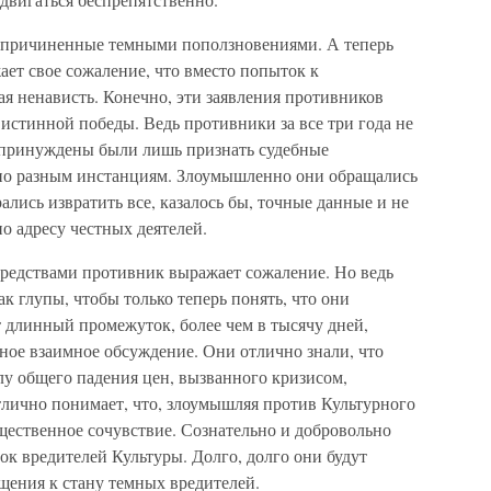
, причиненные темными поползновениями. А теперь
ает свое сожаление, что вместо попыток к
я ненависть. Конечно, эти заявления противников
истинной победы. Ведь противники за все три года не
 принуждены были лишь признать судебные
 по разным инстанциям. Злоумышленно они обращались
ались извратить все, казалось бы, точные данные и не
о адресу честных деятелей.
средствами противник выражает сожаление. Но ведь
к глупы, чтобы только теперь понять, что они
т длинный промежуток, более чем в тысячу дней,
ное взаимное обсуждение. Они отлично знали, что
лу общего падения цен, вызванного кризисом,
тлично понимает, что, злоумышляя против Культурного
бщественное сочувствие. Сознательно и добровольно
ок вредителей Культуры. Долго, долго они будут
щения к стану темных вредителей.