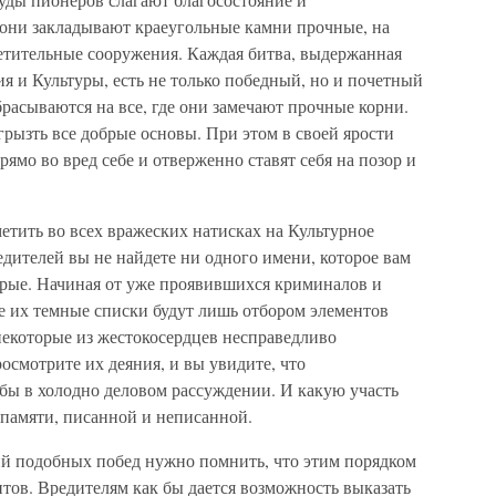
они закладывают краеугольные камни прочные, на
етительные сооружения. Каждая битва, выдержанная
я и Культуры, есть не только победный, но и почетный
брасываются на все, где они замечают прочные корни.
рызть все добрые основы. При этом в своей ярости
ямо во вред себе и отверженно ставят себя на позор и
метить во всех вражеских натисках на Культурное
дителей вы не найдете ни одного имени, которое вам
брые. Начиная от уже проявившихся криминалов и
е их темные списки будут лишь отбором элементов
некоторые из жестокосердцев несправедливо
смотрите их деяния, и вы увидите, что
бы в холодно деловом рассуждении. И какую участь
й памяти, писанной и неписанной.
ий подобных побед нужно помнить, что этим порядком
тов. Вредителям как бы дается возможность выказать