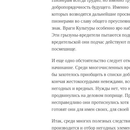
добропорядочность будущего. Именно 
которых возводятся дальнейшие просв
пионерами во славу общего преуспеяни
знак. Враги Культуры особенно яро на
Эти грызуны-вредители пытаются подг
вредительской они подчас действуют пр
посмешище.
И еще одно обстоятельство следует от
начинание. Среди многочисленных вре
бы захотелось приобщить в списки до
кончая жестокосердыми невеждами, вс
негодных и вредных. Нужды нет, что 
продвинулись на деловом поприще. Про
несправедливо они протиснулись хотя 
готовят они для имен своих, для свое
Итак, среди многих полезных следств
производится и отбор негодных элемен