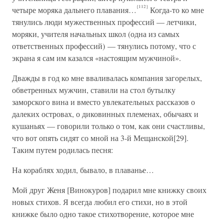
{112}
четыре моряка дальнего плавания…
Когда-то ко мне
тянулись люди мужественных профессий — летчики,
моряки, учителя начальных школ (одна из самых
ответственных профессий) — тянулись потому, что с
экрана я сам им казался «настоящим мужчиной».
Дважды в год ко мне вваливалась компания загорелых,
обветренных мужчин, ставили на стол бутылку
заморского вина и вместо увлекательных рассказов о
далеких островах, о диковинных племенах, обычаях и
кушаньях — говорили только о том, как они счастливы,
что вот опять сидят со мной на 3-й Мещанской[29].
Таким путем родилась песня:
На кораблях ходил, бывало, в плаванье…
Мой друг Женя [Винокуров] подарил мне книжку своих
новых стихов. Я всегда любил его стихи, но в этой
книжке было одно такое стихотворение, которое мне