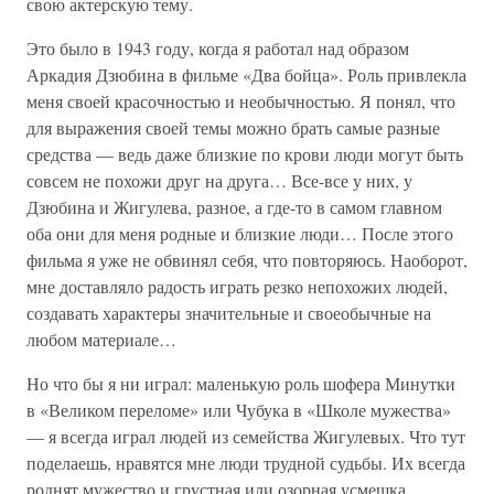
свою актерскую тему.
Это было в 1943 году, когда я работал над образом
Аркадия Дзюбина в фильме «Два бойца». Роль привлекла
меня своей красочностью и необычностью. Я понял, что
для выражения своей темы можно брать самые разные
средства — ведь даже близкие по крови люди могут быть
совсем не похожи друг на друга… Все-все у них, у
Дзюбина и Жигулева, разное, а где-то в самом главном
оба они для меня родные и близкие люди… После этого
фильма я уже не обвинял себя, что повторяюсь. Наоборот,
мне доставляло радость играть резко непохожих людей,
создавать характеры значительные и своеобычные на
любом материале…
Но что бы я ни играл: маленькую роль шофера Минутки
в «Великом переломе» или Чубука в «Школе мужества»
— я всегда играл людей из семейства Жигулевых. Что тут
поделаешь, нравятся мне люди трудной судьбы. Их всегда
роднят мужество и грустная или озорная усмешка…