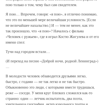
пою только о том, чему был сам свидетелем.
Я пою… Впрочем, говоря: «я пою», я отлично понимаю,
что это по меньшей мере величайшая условность. [Если
не величайшее нахальство.] И — тем не менее, как это
так произошло, что «я пою»? Началось с фильма
«Человек с ружьем», где я играл Костю Жигулева и от его
имени спел:
Тучи над городом встали…
(И переход на песню «Доброй ночи, родной Ленинград»)
…
В молодости человек обзаводится друзьями легко,
быстро, с годами — не так легко и не так быстро.
Обыкновенно это люди, с которыми вместе трудишься,
реже — соседи. У меня круг близких сложился как-то
странно: один — летчик-испытатель, два поэта,
учительница географии, актер кукольного театра и