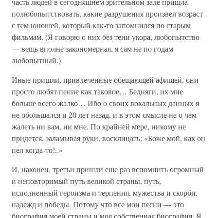
часть людей в сегодняшнем зрительном зале пришла
полюбопытствовать, какие разрушения произвел возраст
с тем юношей, который как-то запомнился по старым
фильмам. (Я говорю о них без тени укора, любопытство
— вещь вполне закономерная, я сам не по годам
любопытный.)
Иные пришли, привлеченные обещающей афишей, они
просто любят пение как таковое… Бедняги, их мне
больше всего жалко… Ибо о своих вокальных данных я
не обольщался и 20 лет назад, и в этом смысле не о чем
жалеть ни вам, ни мне. По крайней мере, никому не
придется, заламывая руки, восклицать: «Боже мой, как он
пел когда-то!..»
И, наконец, третьи пришли еще раз вспомнить огромный
и неповторимый путь великой страны, путь,
исполненный героизма и терпения, мужества и скорби,
надежд и победы. Потому что все мои песни — это
биография моей страны и моя собственная биография. Я