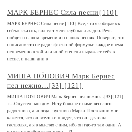
МАРК БЕРНЕС Сила песни{110}
МАРК БЕРНЕС Сила песни{110} Все, что я собираюсь
сейчас сказать, волнует меня глубоко и жадно. Речь
пойдет о нашем времени и о наших песнях. Поверьте, что
написано это не ради эффектной формулы: каждое время
непременно в той или иной степени выражает себя в
песне, и наши дни в
МИША ПО́ПОВИЧ Марк Бернес
пел нежно…[33] {121}
МИША ПО?ПОВИЧ Марк Бернес пел нежно…[33]{121}
«…Опустел наш дом. Нету больше с нами веселого,
радостного, а иногда грустного Марка. Постоянно мне
кажется, что он все-таки придет, что он где-то на
гастролях, а я в мыслях с ним, ибо он где-то там один. А
он так не любил ехать один… Я