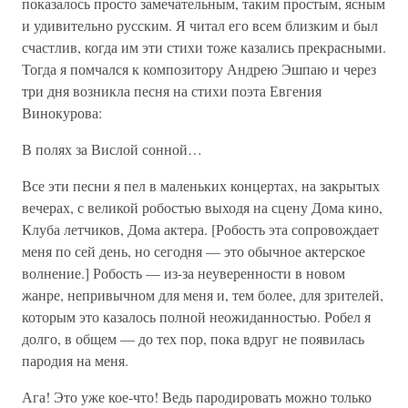
показалось просто замечательным, таким простым, ясным
и удивительно русским. Я читал его всем близким и был
счастлив, когда им эти стихи тоже казались прекрасными.
Тогда я помчался к композитору Андрею Эшпаю и через
три дня возникла песня на стихи поэта Евгения
Винокурова:
В полях за Вислой сонной…
Все эти песни я пел в маленьких концертах, на закрытых
вечерах, с великой робостью выходя на сцену Дома кино,
Клуба летчиков, Дома актера. [Робость эта сопровождает
меня по сей день, но сегодня — это обычное актерское
волнение.] Робость — из-за неуверенности в новом
жанре, непривычном для меня и, тем более, для зрителей,
которым это казалось полной неожиданностью. Робел я
долго, в общем — до тех пор, пока вдруг не появилась
пародия на меня.
Ага! Это уже кое-что! Ведь пародировать можно только