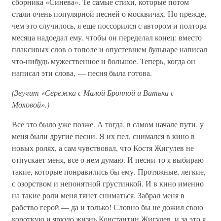
сборника «Синева». Те самые стихи, которые потом
стали очень популярной песней о москвичах. Но прежде,
чем это случилось, я еще поссорился с автором и полтора
месяца надоедал ему, чтобы он переделал конец: вместо
плаксивых слов о тополе и опустевшем бульваре написал
что-нибудь мужественное и большое. Теперь, когда он
написал эти слова, — песня была готова.
(Звучит «Сережка с Малой Бронной и Витька с
Моховой».)
Все это было уже позже. А тогда, в самом начале пути, у
меня были другие песни. Я их пел, снимался в кино в
новых ролях, а сам чувствовал, что Костя Жигулев не
отпускает меня, все о нем думаю. И песни-то я выбираю
такие, которые понравились бы ему. Протяжные, легкие,
с озорством и непонятной грустинкой. И в кино именно
на такие роли меня тянет сниматься. Забрал меня в
рабство герой — да и только! Словно бы не дожил свою
короткую и яркую жизнь Константин Жигулев, и за это я