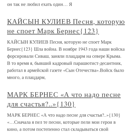
он так не любил ехать один… Я
КАЙСЫН КУЛИЕВ Песня, которую
не споет Марк Бернес{123}
КАЙСЫН КУЛИЕВ Песня, которую не споет Марк
Бернес{123} Шла война. В ноябре 1943 года наши войска
форсировали Сиваш, заняли плацдарм на севере Крыма.
В то время я, бывший кадровый парашютист-десантник,
работал в армейской газете «Сын Отечества».Войск было
много, а плацдарм,
МАРК БЕРНЕС «А что надо песне
для счастья?..»{130}
МАРК БЕРНЕС «А что надо песне для счастья?..»{130}
«…Сначала я пел те песни, которые пели мои герои в
кино, а потом постепенно стал складываться свой