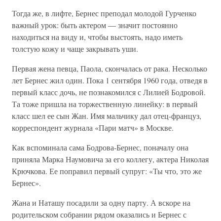
Тогда же, в лифте, Бернес преподал молодой Гурченко
важный урок: быть актером — значит постоянно
находиться на виду и, чтобы выстоять, надо иметь
толстую кожу и чаще закрывать уши.
Первая жена певца, Паола, скончалась от рака. Несколько
лет Бернес жил один. Пока 1 сентября 1960 года, отведя в
первый класс дочь, не познакомился с Лилией Бодровой.
Та тоже пришла на торжественную линейку: в первый
класс шел ее сын Жан. Имя мальчику дал отец-француз,
корреспондент журнала «Пари матч» в Москве.
Как вспоминала сама Бодрова-Бернес, поначалу она
приняла Марка Наумовича за его коллегу, актера Николая
Крючкова. Ее поправил первый супруг: «Ты что, это же
Бернес».
Жана и Наташу посадили за одну парту. А вскоре на
родительском собрании рядом оказались и Бернес с