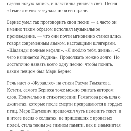
сделал новую запись, и пластинка увидела свет. Песня
«Темная ночь» зазвучала по всей стране.
Бернес умел так проговорить свои песни — а часто он
именно таким образом исполнял музыкальное
произведение, — что они почти мгновенно становились,
говоря современным языком, настоящими шлягерами.
«Шаланды полные кефали», «Я люблю тебя, жизнь», «С
чего начинается Родина». Продолжать можно долго. Но
достаточно назвать всего одну песню, чтобы понять,
каким певцом был Марк Бернес.
Речь идет о «Журавлях» на стихи Расула Гамзатова.
Кстати, самого Бернеса тоже можно считать автором
слов. Изначально в стихотворении Гамзатова речь шла о
джигитах, которые после смерти превращаются в гордых
птиц. Марк Наумович предложил чуть изменить текст, и
в итоге песня о солдатах, не пришедших с кровавых
полей, стала таким же гимном памяти, как и знаменитая