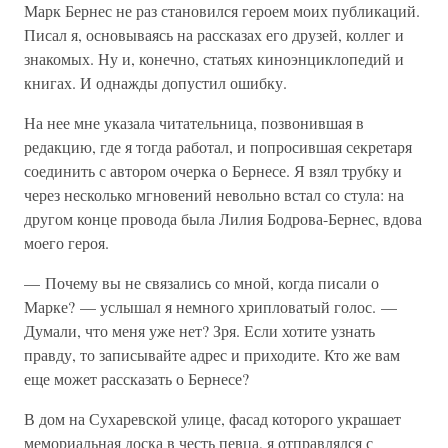
Марк Бернес не раз становился героем моих публикаций.
Писал я, основываясь на рассказах его друзей, коллег и
знакомых. Ну и, конечно, статьях киноэнциклопедий и
книгах. И однажды допустил ошибку.
На нее мне указала читательница, позвонившая в
редакцию, где я тогда работал, и попросившая секретаря
соединить с автором очерка о Бернесе. Я взял трубку и
через несколько мгновений невольно встал со стула: на
другом конце провода была Лилия Бодрова-Бернес, вдова
моего героя.
— Почему вы не связались со мной, когда писали о
Марке? — услышал я немного хрипловатый голос. —
Думали, что меня уже нет? Зря. Если хотите узнать
правду, то записывайте адрес и приходите. Кто же вам
еще может рассказать о Бернесе?
В дом на Сухаревской улице, фасад которого украшает
мемориальная доска в честь певца, я отправлялся с