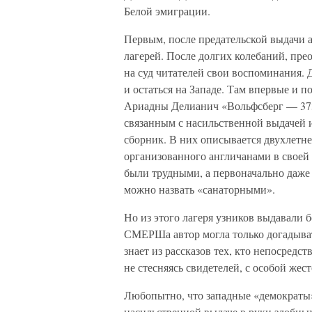
Белой эмиграции.
Первым, после предательской выдачи 
лагерей. После долгих колебаний, пре
на суд читателей свои воспоминания.
и остаться на Западе. Там впервые и 
Ариадны Делианич «Вольфсберг — 373»
связанным с насильственной выдачей 
сборник. В них описывается двухлетне
организованного англичанами в своей 
были трудными, а первоначально даже
можно назвать «санаторными».
Но из этого лагеря узников выдавали 
СМЕРШа автор могла только догадыват
знает из рассказов тех, кто непосредс
не стесняясь свидетелей, с особой же
Любопытно, что западные «демократы»
насильственной выдаче в руки злобны