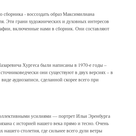
борника - воссоздать образ Максимилиана
ля. Эти грани художнических и духовных интересов
афии, включенные нами в сборник. Они составляют
азаревича Хургеса были написаны в 1970-е годы –
Источниковедчески они существуют в двух версиях – в
 виде аудиозаписи, сделанной скорее всего при
коллективными усилиями — портрет Ильи Эренбурга
вязана с историей нашего века прямо и тесно. Очень
ах нашего столетия, где сильнее всего дули ветры