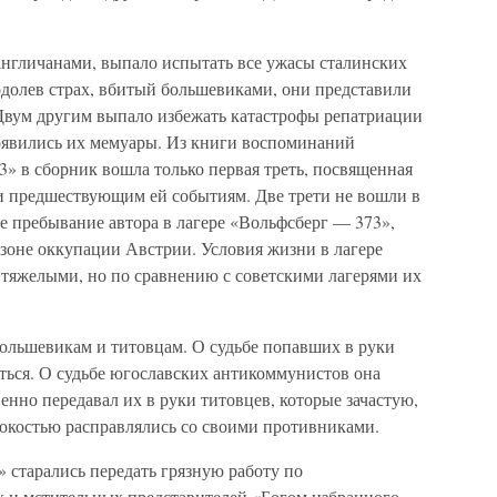
англичанами, выпало испытать все ужасы сталинских
одолев страх, вбитый большевиками, они представили
 Двум другим выпало избежать катастрофы репатриации
появились их мемуары. Из книги воспоминаний
 в сборник вошла только первая треть, посвященная
и предшествующим ей событиям. Две трети не вошли в
е пребывание автора в лагере «Вольфсберг — 373»,
зоне оккупации Австрии. Условия жизни в лагере
 тяжелыми, но по сравнению с советскими лагерями их
большевикам и титовцам. О судьбе попавших в руки
ься. О судьбе югославских антикоммунистов она
твенно передавал их в руки титовцев, которые зачастую,
стокостью расправлялись со своими противниками.
 старались передать грязную работу по
х и мстительных представителей «Богом избранного