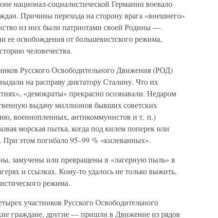
оне национал-социалистической Германии воевало
ждан. Причины перехода на сторону врага «внешнего»
нство из них были патриотами своей Родины —
ли ее освобождения от большевистского режима,
историю человечества.
тников Русского Освободительного Движения (РОД)
выдали на расправу диктатору Сталину. Что их
ятиях», «демократы» прекрасно осознавали. Недаром
твенную выдачу миллионов бывших советских
ию, военнопленных, антикоммунистов и т. п.)
овая морская пытка, когда под килем поперек или
о. При этом погибало 95–99 % «килеванных».
ны, замучены или превращены в «лагерную пыль» в
герях и ссылках. Кому-то удалось не только выжить,
нистического режима.
етырех участников Русского Освободительного
ие граждане, другие — пришли в Движение из рядов