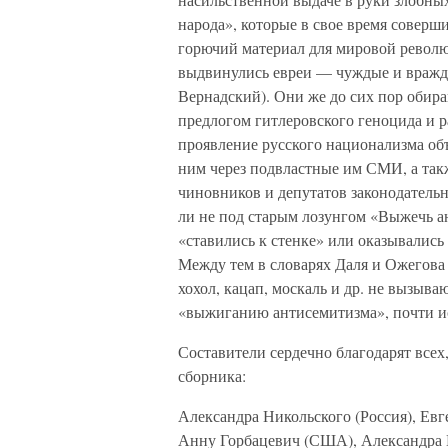
народа», которые в свое время соверш
горючий материал для мировой револю
выдвинулись евреи — чуждые и вражде
Вернадский). Они же до сих пор обир
предлогом гитлеровского геноцида и 
проявление русского национализма об
ним через подвластные им СМИ, а та
чиновников и депутатов законодательн
ли не под старым лозунгом «Выжечь ан
«ставились к стенке» или оказывались 
Между тем в словарях Даля и Ожегова 
хохол, кацап, москаль и др. не вызыва
«выжиганию антисемитизма», почти ис
Составители сердечно благодарят всех
сборника:
Александра Никольского (Россия), Евг
Анну Горбацевич (США), Александра 