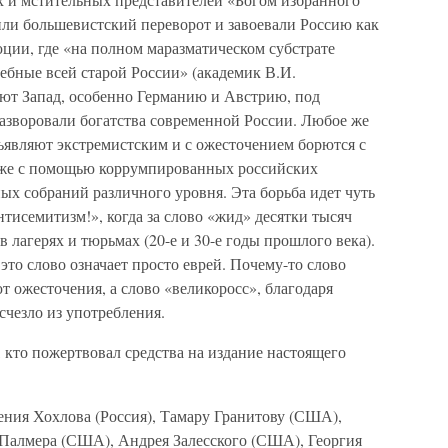
или большевистский переворот и завоевали Россию как
ции, где «на полном маразматическом субстрате
бные всей старой России» (академик В.И.
ают Запад, особенно Германию и Австрию, под
разворовали богатства современной России. Любое же
ъявляют экстремистским и с ожесточением борются с
кже с помощью коррумпированных российских
ых собраний различного уровня. Эта борьба идет чуть
тисемитизм!», когда за слово «жид» десятки тысяч
в лагерях и тюрьмах (20-е и 30-е годы прошлого века).
это слово означает просто еврей. Почему-то слово
ют ожесточения, а слово «великоросс», благодаря
чезло из употребления.
, кто пожертвовал средства на издание настоящего
ения Хохлова (Россия), Тамару Гранитову (США),
Палмера (США), Андрея Залесского (США), Георгия