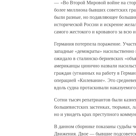
— «Во Второй Мировой войне на стор
более миллиона бывших советских гра
были разные, но подавляющее больши
исторической России и искренне жела
самого жестокого и кровавого за всю 
Германия потерпела поражение. Учас
западные «демократы» насильственно 
ожидало в сталинско-бериевских «объ
американцы цинично назвали насильс
граждан (угнанных на работу в Герман
операцией «Килевание». Это средневек
вдоль судна протаскивали наказуемог
Сотни тысяч репатриантов были казне
большевистских застенках, тюрьмах, ла
но и увидеть крах преступного комму
В данном сборнике показаны судьбы ч
Движения. Двое — бывшие подсоветск