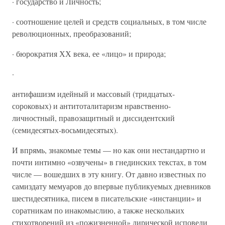
· государство и Личность;
· соотношение целей и средств социальных, в том числе
революционных, преобразований;
· бюрократия ХХ века, ее «лицо» и природа;
·
антифашизм идейный и массовый (тридцатых-
сороковых) и антитоталитаризм нравственно-
личностный, правозащитный и диссидентский
(семидесятых-восьмидесятых).
И впрямь, знакомые темы — но как они нестандартно и
почти интимно «озвучены» в гнединских текстах, в том
числе — вошедших в эту книгу. От давно известных по
самиздату мемуаров до впервые публикуемых дневников
шестидесятника, писем в писательские «инстанции» и
соратникам по инакомыслию, а также нескольких
стихотворений из «пожизненной» лирической исповеди