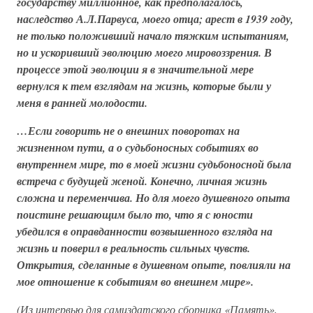
государству миллионное, как предполагалось,
наследство А.Л.Парвуса, моего отца; арест в 1939 году,
не только положивший начало тяжким испытаниям,
но и ускоривший эволюцию моего мировоззрения. В
процессе этой эволюции я в значительной мере
вернулся к тем взглядам на жизнь, которые были у
меня в ранней молодости.
…Если говорить не о внешних поворотах на
жизненном пути, а о судьбоносных событиях во
внутреннем мире, то в моей жизни судьбоносной была
встреча с будущей женой. Конечно, личная жизнь
сложна и переменчива. Но для моего душевного опыта
поистине решающим было то, что я с юности
убедился в оправданности возвышенного взгляда на
жизнь и поверил в реальность сильных чувств.
Открытия, сделанные в душевном опыте, повлияли на
мое отношение к событиям во внешнем мире».
(Из интервью для самиздатского сборника «Память»,