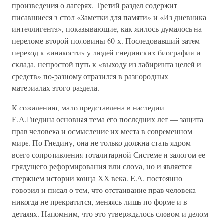
произведения о лагерях. Третий раздел содержит
писавшиеся в стол «Заметки для памяти» и «Из дневника
интеллигента», показывающие, как жилось-думалось на
переломе второй половины 60-х. Последовавший затем
переход к «инакости» у людей гнединских биографии и
склада, непростой путь к «выходу из лабиринта целей и
средств» по-разному отразился в разнородных
материалах этого раздела.
К сожалению, мало представлена в наследии
Е.А.Гнедина основная тема его последних лет — защита
прав человека и осмысление их места в современном
мире. По Гнедину, она не только должна стать ядром
всего сопротивления тоталитарной Системе и залогом ее
грядущего реформирования или слома, но и является
стержнем истории конца ХХ века. Е.А. постоянно
говорил и писал о том, что отстаивание прав человека
никогда не прекратится, меняясь лишь по форме и в
деталях. Напомним, что это утверждалось словом и делом