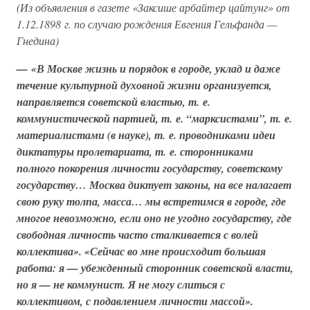
(Из объявления в газете «Заксише арбайтер цайтунг» от
1.12.1898 г. по случаю рождения Евгения Гельфанда —
Гнедина)
— «В Москве жизнь и порядок в городе, уклад и даже
течение культурной духовной жизни организуется,
направляется советской властью, т. е.
коммунистической партией, т. е. “марксистами”, т. е.
материалистами (в науке), т. е. проводниками идеи
диктатуры пролетариата, т. е. сторонниками
полного покорения личности государству, советскому
государству… Москва диктует законы, на все налагает
свою руку толпа, масса… мы встретимся в городе, где
многое невозможно, если оно не угодно государству, где
свободная личность часто сталкивается с волей
коллектива». «Сейчас во мне происходит большая
работа: я — убежденный сторонник советской власти,
но я — не коммунист. Я не могу слиться с
коллективом, с подавлением личности массой».