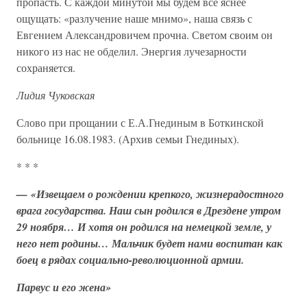
пропасть. С каждой минутой мы будем всё яснее
ощущать: «разлучение наше мнимо», наша связь с
Евгением Александровичем прочна. Светом своим он
никого из нас не обделил. Энергия лучезарности
сохраняется.
Лидия Чуковская
Слово пpи пpощании с Е.А.Гнединым в Боткинской
больнице 16.08.1983. (Аpхив семьи Гнединых).
* * *
— «Извещаем о рождении крепкого, жизнерадостного
врага государства. Наш сын родился в Дрездене утром
29 ноября… И хотя он родился на немецкой земле, у
него нет родины… Мальчик будет нами воспитан как
боец в рядах социально-революционной армии.
Парвус и его жена»