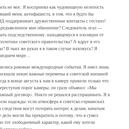
лить не мог. Я воспринял как чудовищную нелепость
вший меня, антифашиста, в том, что я будто бы
ВД поддерживает дружественные контакты с гестапо!
предъявленное мне обвинение? Следователь лгал —
шать подследственному, находящемуся в изоляции от
олитике советского правительства? А вдруг в его
ы? В чьих же руках я в таком случае нахожусь? Я
асшедшем мире…
зразились роковые международные события. Я имел лишь
роизошли некие важные перемены в советской внешней
огда в конце августа к нам в камеру привели только что
ереступив порог камеры, он сразу объявил: «Мы
ажный договор». Никто не решался расспрашивать. Я в
или надежды: если атмосфера в советско-германских
 следствия могут потерять интерес к делам, начатым
 дело могли бы прекратить и потому, что я сумел
ло тот злободневный характер, какой ему хотели
ой угрозы войны.