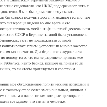
аявление следователя, что НКВД поддерживает связь с
едователю. Я мог бы, кроме того, ему сказать
если бы удалось получить доступ к архивам гестапо, там
 что гитлеровцы видели во мне врага и что
 воспрепятствовать моей антифашистской деятельности.
посольстве СССР в Берлине, за мной была установлена
 берлинских газет не поддерживать со мной
л бойкотировать прием, устроенный мною в качестве
его связью с печатью. Два берлинских журналиста
по поводу того, что им не разрешено принять мое
й Геббельса, некто Берндт, пришел на прием то ли
чных, то ли чтобы приглядеться к советским
мании мое обусловленное политическими взглядами и
е к фашизму стало более эмоциональным, личным. Я
тем циникам и насильникам, которые претворяли в
ли все худшее, что таится в человеке.