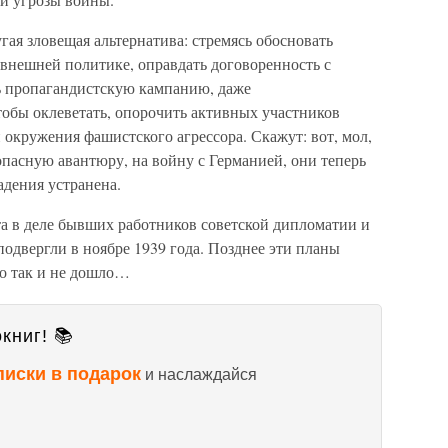
гая зловещая альтернатива: стремясь обосновать
 внешней политике, оправдать договоренность с
ть пропагандистскую кампанию, даже
тобы оклеветать, опорочить активных участников
окружения фашистского агрессора. Скажут: вот, мол,
пасную авантюру, на войну с Германией, они теперь
адения устранена.
а в деле бывших работников советской дипломатии и
подвергли в ноябре 1939 года. Позднее эти планы
ло так и не дошло…
книг! 📚
писки в подарок
и наслаждайся