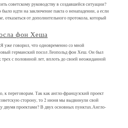
пить советскому руководству в создавшейся ситуации?
о было идти на заключение пакта о ненападении, а если
чае, отказаться от дополнительного протокола, который
посла фон Хеша
 Я уже говорил, что одновременно со мной
новый германский посол Леопольд фон Хеш. Он был
 трех с половиной лет, вплоть до своей неожиданной
о, к переговорам. Так как англо-французский проект
советскую сторону, то 2 июня мы выдвинули свой
ду двумя проектами? В двух основных пунктах.Англо-