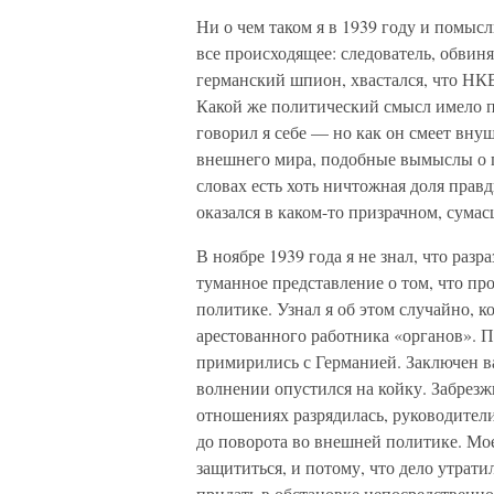
Ни о чем таком я в 1939 году и помыс
все происходящее: следователь, обвиня
германский шпион, хвастался, что НК
Какой же политический смысл имело 
говорил я себе — но как он смеет вну
внешнего мира, подобные вымыслы о п
словах есть хоть ничтожная доля правд
оказался в каком-то призрачном, сум
В ноябре 1939 года я не знал, что ра
туманное представление о том, что п
политике. Узнал я об этом случайно, к
арестованного работника «органов». П
примирились с Германией. Заключен в
волнении опустился на койку. Забрезж
отношениях разрядилась, руководители
до поворота во внешней политике. Мое
защититься, и потому, что дело утрати
придать в обстановке непосредственн