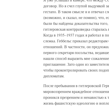
договор. Но я счел глупой выдумкой з
гестапо. В таком смысле я и отвечал сл
(возможно, и сказал, не помню), что, 
были бы найдены доказательства того,
гитлеровская контрразведка старалась
Когда в 1935–1937 годах я работал в 
слежка. Геббельс приказал редакторам
отношений. В частности, он предложи
первого секретаря посольства, ведавш
нашли способ выразить мне сожаление 
приглашение. Зато один из заместителе
чтобы проконтролировать своих подопе
дипломатам.
После пребывания в гитлеровской Гер
мировоззрением враждебное отношени
проникся презрением и ненавистью к 
жизнь фашистскую идеологию и воплоща