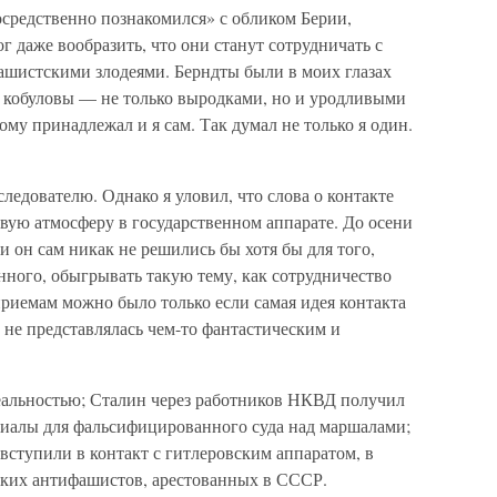
посредственно познакомился» с обликом Берии,
ог даже вообразить, что они станут сотрудничать с
ашистскими злодеями. Берндты были в моих глазах
 кобуловы — не только выродками, но и уродливыми
му принадлежал и я сам. Так думал не только я один.
следователю. Однако я уловил, что слова о контакте
вую атмосферу в государственном аппарате. До осени
ни он сам никак не решились бы хотя бы для того,
енного, обыгрывать такую тему, как сотрудничество
риемам можно было только если самая идея контакта
 не представлялась чем-то фантастическим и
 реальностью; Сталин через работников НКВД получил
иалы для фальсифицированного суда над маршалами;
вступили в контакт с гитлеровским аппаратом, в
ецких антифашистов, арестованных в СССР.