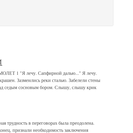
И
 1 "Я лечу. Сапфирной далью..." Я лечу.
рашен. Зазмеились реки сталью. Забелели стены
 Над седым сосновым бором. Слышу, слышу крик
вная трудность в переговорах была преодолена.
онец, признали необходимость заключения