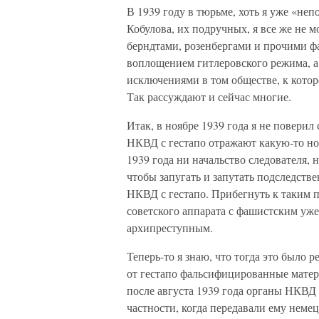
В 1939 году в тюрьме, хоть я уже «не
Кобулова, их подручных, я все же не м
берндтами, розенбергами и прочими ф
воплощением гитлеровского режима, а
исключениями в том обществе, к которо
Так рассуждают и сейчас многие.
Итак, в ноябре 1939 года я не поверил 
НКВД с гестапо отражают какую-то но
1939 года ни начальство следователя, 
чтобы запугать и запутать подследств
НКВД с гестапо. Прибегнуть к таким п
советского аппарата с фашистским уже
архипреступным.
Теперь-то я знаю, что тогда это было
от гестапо фальсифицированные матер
после августа 1939 года органы НКВД 
частности, когда передавали ему нем