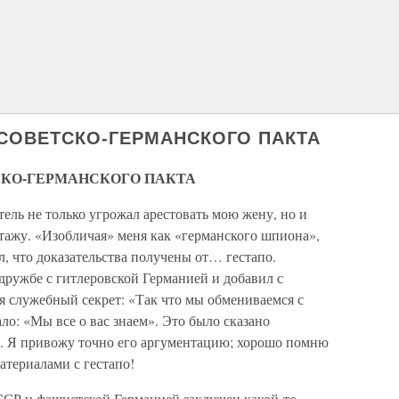
СОВЕТСКО-ГЕРМАНСКОГО ПАКТА
СКО-ГЕРМАНСКОГО ПАКТА
тель не только угрожал арестовать мою жену, но и
тажу. «Изобличая» меня как «германского шпиона»,
 что доказательства получены от… гестапо.
дружбе с гитлеровской Германией и добавил с
я служебный секрет: «Так что мы обмениваемся с
ло: «Мы все о вас знаем». Это было сказано
. Я привожу точно его аргументацию; хорошо помню
атериалами с гестапо!
ССР и фашистской Германией заключен какой-то