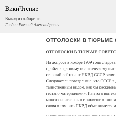
ВикиЧтение
Выход из лабиринта
Гнедин Евгений Александрович
ОТГОЛОСКИ В ТЮРЬМЕ 
ОТГОЛОСКИ В ТЮРЬМЕ СОВЕТ
На допросе в ноябре 1939 года следова
прибег к грязному политическому шан
старший лейтенант НКВД СССР заявил,
Следователь поведал мне, что СССР в 
таинственным видом, как бы раскрыва
гестапо материалами». Из этого вытека
многозначительным и зловещим тоном
слова о том, что НКВД обменивается м
Я уже услышал в камере, что между С