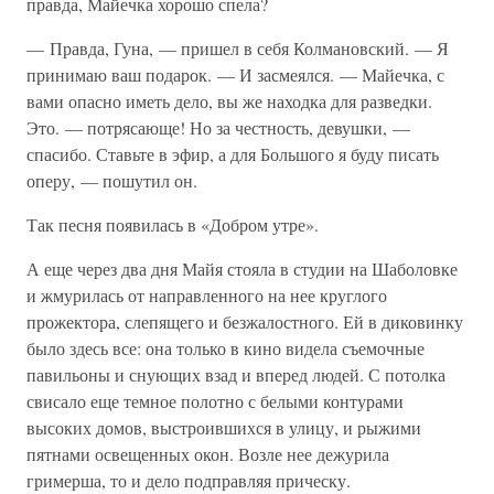
правда, Майечка хорошо спела?
— Правда, Гуна, — пришел в себя Колмановский. — Я
принимаю ваш подарок. — И засмеялся. — Майечка, с
вами опасно иметь дело, вы же находка для разведки.
Это. — потрясающе! Но за честность, девушки, —
спасибо. Ставьте в эфир, а для Большого я буду писать
оперу, — пошутил он.
Так песня появилась в «Добром утре».
А еще через два дня Майя стояла в студии на Шаболовке
и жмурилась от направленного на нее круглого
прожектора, слепящего и безжалостного. Ей в диковинку
было здесь все: она только в кино видела съемочные
павильоны и снующих взад и вперед людей. С потолка
свисало еще темное полотно с белыми контурами
высоких домов, выстроившихся в улицу, и рыжими
пятнами освещенных окон. Возле нее дежурила
гримерша, то и дело подправляя прическу.