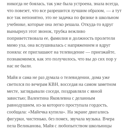
никогда не боялась, так уже была устроена, знала всегда,
что повезет, что все разрешится лучшим образом, — а тут
все так непонятно, это не задачка по физике в школьном
учебнике, которые она легко решала. Откуда-то вдруг
вынырнул этот звонок, трубка вежливо
поприветствовала ее, фамилия и должность пролетели
мимо уха, она вслушивалась с напряжением и вдруг
поняла: ее приглашают на телевидение — приезжайте,
познакомимся, как это получилось, что вы до сих пор у
нас не были.
Майя и сама не раз думала о телевидении, дома уже
светился по вечерам КВН, восседая на самом заметном
месте, заглядывали соседи, поздравляли с явной
завистью; Валентина Яковлевна с деланным
равнодушием, из-за которого проступала гордость,
сообщала: «Майечка купила». На экране двигались
фигурки, чистенько, без помех, звучала музыка. Вчера
пела Великанова, Майя с любопытством школьницы