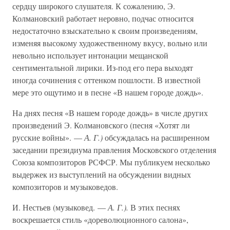
сердцу широкого слушателя. К сожалению, Э.
Колмановский работает неровно, подчас относится
недостаточно взыскательно к своим произведениям,
изменяя высокому художественному вкусу, вольно или
невольно использует интонации мещанской
сентиментальной лирики. Из-под его пера выходят
иногда сочинения с оттенком пошлости. В известной
мере это ощутимо и в песне «В нашем городе дождь».
На днях песня «В нашем городе дождь» в числе других
произведений Э. Колмановского (песня «Хотят ли
русские войны». —
А. Г.)
обсуждалась на расширенном
заседании президиума правления Московского отделения
Союза композиторов РСФСР. Мы публикуем несколько
выдержек из выступлений на обсуждении видных
композиторов и музыковедов.
И. Нестьев (музыковед. —
А. Г.).
В этих песнях
воскрешается стиль «дореволюционного салона»,