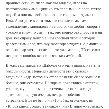
прочные сети. Вначале, как мы видели, играя на
честолюбивых амбициях «быть первым» и любопытстве
людей, а оно им свойственно еще со времен Адама и
Евы. А позднее в сети «паука» попали и мы сами —
телевидение становилось не просто, как любят говорить,
«окном в мир», пусть — так, оно вошло без спросу в наш
дом, без спросу заняло в нем красный угол и сегодня
делает с нами все, что ему заблагорассудится. А амбиции,
особенно артистические, — это уже мелочь, ТВ сегодня
искрит от ошибок всех и всяческих амбиций.
В конце пятидесятых Шаболовка начала выдавливать из
масс личности. Поначалу личности эти с опаской
входили в кадр, потом их стало появляться все больше и
больше, они осмелели. На экране появлялись писатели,
ученые, журналисты, спортсмены, артисты, а среди
артистов в первую очередь певцы, особенно —
эстрадные. Еще не было ни «Голубых огоньков», ни
«Клуба кинопутешественников», ни «В мире животных»,