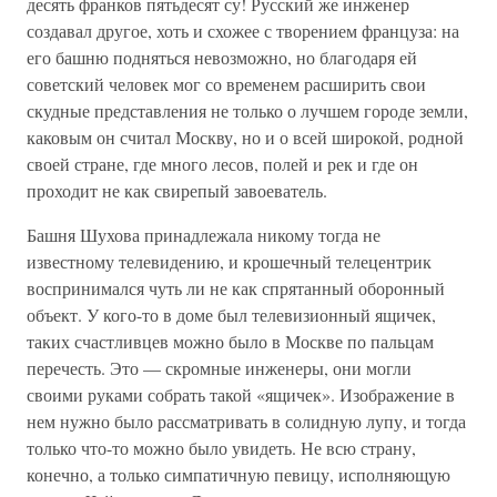
десять франков пятьдесят су! Русский же инженер
создавал другое, хоть и схожее с творением француза: на
его башню подняться невозможно, но благодаря ей
советский человек мог со временем расширить свои
скудные представления не только о лучшем городе земли,
каковым он считал Москву, но и о всей широкой, родной
своей стране, где много лесов, полей и рек и где он
проходит не как свирепый завоеватель.
Башня Шухова принадлежала никому тогда не
известному телевидению, и крошечный телецентрик
воспринимался чуть ли не как спрятанный оборонный
объект. У кого-то в доме был телевизионный ящичек,
таких счастливцев можно было в Москве по пальцам
перечесть. Это — скромные инженеры, они могли
своими руками собрать такой «ящичек». Изображение в
нем нужно было рассматривать в солидную лупу, и тогда
только что-то можно было увидеть. Не всю страну,
конечно, а только симпатичную певицу, исполняющую