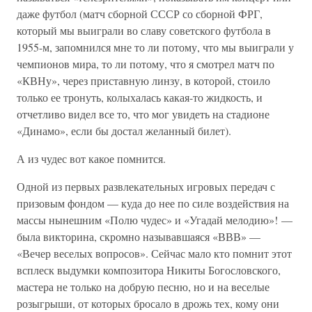
даже футбол (матч сборной СССР со сборной ФРГ,
который мы выиграли во славу советского футбола в
1955-м, запомнился мне то ли потому, что мы выиграли у
чемпионов мира, то ли потому, что я смотрел матч по
«КВНу», через приставную линзу, в которой, стоило
только ее тронуть, колыхалась какая-то жидкость, и
отчетливо видел все то, что мог увидеть на стадионе
«Динамо», если бы достал желанный билет).
А из чудес вот какое помнится.
Одной из первых развлекательных игровых передач с
призовым фондом — куда до нее по силе воздействия на
массы нынешним «Полю чудес» и «Угадай мелодию»! —
была викторина, скромно называвшаяся «ВВВ» —
«Вечер веселых вопросов». Сейчас мало кто помнит этот
всплеск выдумки композитора Никиты Богословского,
мастера не только на добрую песню, но и на веселые
розыгрыши, от которых бросало в дрожь тех, кому они