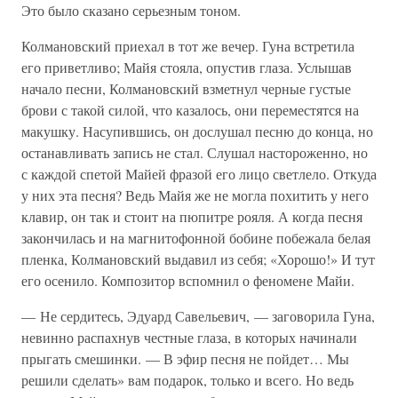
Это было сказано серьезным тоном.
Колмановский приехал в тот же вечер. Гуна встретила
его приветливо; Майя стояла, опустив глаза. Услышав
начало песни, Колмановский взметнул черные густые
брови с такой силой, что казалось, они переместятся на
макушку. Насупившись, он дослушал песню до конца, но
останавливать запись не стал. Слушал настороженно, но
с каждой спетой Майей фразой его лицо светлело. Откуда
у них эта песня? Ведь Майя же не могла похитить у него
клавир, он так и стоит на пюпитре рояля. А когда песня
закончилась и на магнитофонной бобине побежала белая
пленка, Колмановский выдавил из себя; «Хорошо!» И тут
его осенило. Композитор вспомнил о феномене Майи.
— Не сердитесь, Эдуард Савельевич, — заговорила Гуна,
невинно распахнув честные глаза, в которых начинали
прыгать смешинки. — В эфир песня не пойдет… Мы
решили сделать» вам подарок, только и всего. Но ведь