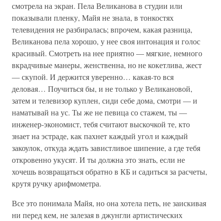
смотрела на экран. Пела Великанова в студии или
показывали пленку, Майя не знала, в тонкостях
телевидения не разбиралась; впрочем, какая разница,
Великанова пела хорошо, у нее своя интонация и голос
красивый. Смотреть на нее приятно — мягкие, немного
вкрадчивые манеры, женственна, но не кокетлива, жест
— скупой. И держится уверенно… какая-то вся
деловая… Поучиться бы, и не только у Великановой,
затем и телевизор куплен, сиди себе дома, смотри — и
наматывай на ус. Ты же не певица со стажем, ты —
инженер-экономист, тебя считают выскочкой те, кто
знает на эстраде, как пахнет каждый угол и каждый
закоулок, откуда ждать завистливое шипение, а где тебя
откровенно укусят. И ты должна это знать, если не
хочешь возвращаться обратно в КБ и садиться за расчеты,
крутя ручку арифмометра.
Все это понимала Майя, но она хотела петь, не заискивая
ни перед кем, не залезая в джунгли артистических