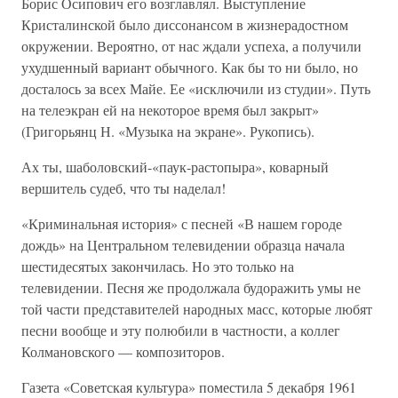
Борис Осипович его возглавлял. Выступление
Кристалинской было диссонансом в жизнерадостном
окружении. Вероятно, от нас ждали успеха, а получили
ухудшенный вариант обычного. Как бы то ни было, но
досталось за всех Майе. Ее «исключили из студии». Путь
на телеэкран ей на некоторое время был закрыт»
(Григорьянц Н. «Музыка на экране». Рукопись).
Ах ты, шаболовский-«паук-растопыра», коварный
вершитель судеб, что ты наделал!
«Криминальная история» с песней «В нашем городе
дождь» на Центральном телевидении образца начала
шестидесятых закончилась. Но это только на
телевидении. Песня же продолжала будоражить умы не
той части представителей народных масс, которые любят
песни вообще и эту полюбили в частности, а коллег
Колмановского — композиторов.
Газета «Советская культура» поместила 5 декабря 1961