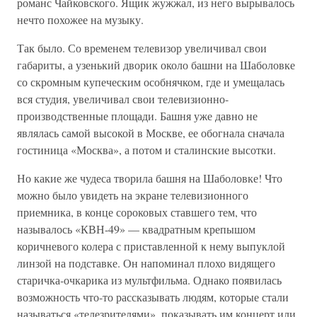
романс Чайковского. Ящик жужжал, из него вырывалось
нечто похожее на музыку.
Так было. Со временем телевизор увеличивал свои
габариты, а узенький дворик около башни на Шаболовке
со скромным купеческим особнячком, где и умещалась
вся студия, увеличивал свои телевизионно-
производственные площади. Башня уже давно не
являлась самой высокой в Москве, ее обогнала сначала
гостиница «Москва», а потом и сталинские высотки.
Но какие же чудеса творила башня на Шаболовке! Что
можно было увидеть на экране телевизионного
приемника, в конце сороковых ставшего тем, что
называлось «КВН-49» — квадратным крепышом
коричневого колера с приставленной к нему выпуклой
линзой на подставке. Он напоминал плохо видящего
старичка-очкарика из мультфильма. Однако появилась
возможность что-то рассказывать людям, которые стали
называться «телезрителями», показывать им концерт или