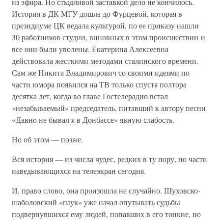
из эфира. Но стыдливой заставкой дело не кончилось.
История в ДК МГУ дошла до Фурцевой, которая в
президиуме ЦК ведала культурой, по ее приказу нашли
30 работников студии, виновных в этом происшествии и
все они были уволены. Екатерина Алексеевна
действовала жесткими методами сталинского времени.
Сам же Никита Владимирович со своими идеями по
части юмора появился на ТВ только спустя полтора
десятка лет, когда во главе Гостелерадио встал
«незабываемый» председатель, питавший к автору песни
«Давно не бывал я в Донбассе» явную слабость.
Но об этом — позже.
Вся история — из числа чудес, редких в ту пору, но часто
наведывающихся на телеэкран сегодня.
И, право слово, она произошла не случайно. Шуховско-
шаболовский «паук» уже начал опутывать судьбы
подвернувшихся ему людей, попавших в его тонкие, но