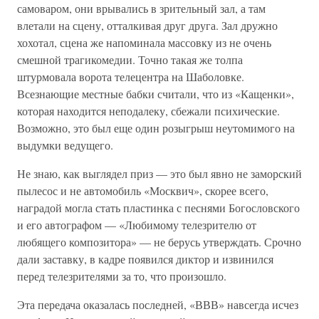
самоваром, они врывались в зрительный зал, а там
влетали на сцену, отталкивая друг друга. Зал дружно
хохотал, сцена же напоминала массовку из не очень
смешной трагикомедии. Точно такая же толпа
штурмовала ворота телецентра на Шаболовке.
Всезнающие местные бабки считали, что из «Кащенки»,
которая находится неподалеку, сбежали психические.
Возможно, это был еще один розыгрыш неутомимого на
выдумки ведущего.
Не знаю, как выглядел приз — это был явно не заморский
пылесос и не автомобиль «Москвич», скорее всего,
наградой могла стать пластинка с песнями Богословского
и его автографом — «Любимому телезрителю от
любящего композитора» — не берусь утверждать. Срочно
дали заставку, в кадре появился диктор и извинился
перед телезрителями за то, что произошло.
Эта передача оказалась последней, «ВВВ» навсегда исчез