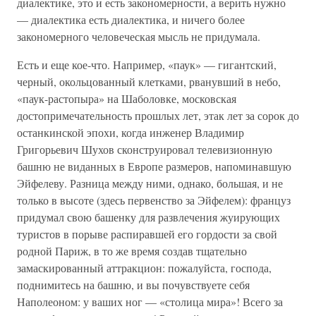
диалектике, это и есть закономерности, а верить нужно
— диалектика есть диалектика, и ничего более
закономерного человеческая мысль не придумала.
Есть и еще кое-что. Например, «паук» — гигантский,
черный, окольцованный клетками, рванувший в небо,
«паук-растопыра» на Шаболовке, московская
достопримечательность прошлых лет, этак лет за сорок до
останкинской эпохи, когда инженер Владимир
Григорьевич Шухов сконструировал телевизионную
башню не виданных в Европе размеров, напоминавшую
Эйфелеву. Разница между ними, однако, большая, и не
только в высоте (здесь первенство за Эйфелем): француз
придумал свою башенку для развлечения жуирующих
туристов в порыве распиравшей его гордости за свой
родной Париж, в то же время создав тщательно
замаскированный аттракцион: пожалуйста, господа,
поднимитесь на башню, и вы почувствуете себя
Наполеоном: у ваших ног — «столица мира»! Всего за