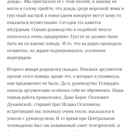
дождь». Мы пригласили ее с этой песней, и никому не
могло в голову прийти, что дождь среди морозной зимы и
грустный настрой в новогоднем концерте могут кому-то
показаться неуместными. Сегодня это кажется
абсурдным. Однако руководство к подобной чепухе
относилось очень придирчиво. Грусти не должно было
быть ни по какому поводу. И то, что на радио проходило
незаметно, на экране подчеркивалось, усиленное
видеорядом.
Второго января разразился скандал. Никаких аргументов
против этого номера, кроме тех, о которых я упомянула,
нам предъявлено не было. Да и, руководство Телерадио
никогда аргументами особенно себя не обременяло. Наша
первая работа провалилась. Даже Борис Осипович
Дунаевский, старший брат Исаака Осиповича,
встретивший нас поначалу очень тепло, высказался в
унисон с руководством. В то время при Центральном
телевидении был так называемый совет телезрителей, и