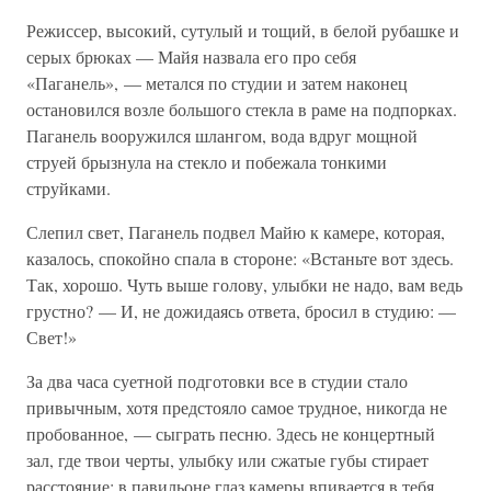
Режиссер, высокий, сутулый и тощий, в белой рубашке и
серых брюках — Майя назвала его про себя
«Паганель», — метался по студии и затем наконец
остановился возле большого стекла в раме на подпорках.
Паганель вооружился шлангом, вода вдруг мощной
струей брызнула на стекло и побежала тонкими
струйками.
Слепил свет, Паганель подвел Майю к камере, которая,
казалось, спокойно спала в стороне: «Встаньте вот здесь.
Так, хорошо. Чуть выше голову, улыбки не надо, вам ведь
грустно? — И, не дожидаясь ответа, бросил в студию: —
Свет!»
За два часа суетной подготовки все в студии стало
привычным, хотя предстояло самое трудное, никогда не
пробованное, — сыграть песню. Здесь не концертный
зал, где твои черты, улыбку или сжатые губы стирает
расстояние; в павильоне глаз камеры впивается в тебя,