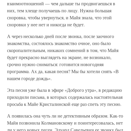
взаимоотношений — чем дальше ты продвигаешься в
них, тем хлеще получаешь по лицу. Нужна большая
сноровка, чтобы увернуться, и Майя знала, что этой
сноровки у нее нет и никогда не будет.
А через несколько дней после звонка, после заочного
знакомства, состоялось знакомство очное, оно было
скоропалительным, никаких сомнений в том, что Майя
будет прекрасно выглядеть на экране, не возникало,
срочно нужно сниматься: готовится новогодняя
программа. Ах да, какая песня? Мы бы хотели снять «В
нашем городе дождь».
Эта песня уже была в эфире «Доброго утра», в редакцию
приходили письма, в которых содержалась настоятельная
просьба к Майе Кристалинской еще раз спеть эту песню.
А появилась она чуть ли не детективным образом. Как-то
Майя позвонила Колмановскому и поинтересовалась, нет
ли у него новых песен. Эдуард Савельевич ее звонку был