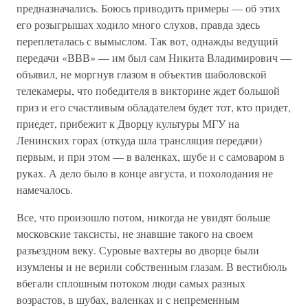
предназначались. Боюсь приводить примеры — об этих
его розыгрышах ходило много слухов, правда здесь
переплеталась с вымыслом. Так вот, однажды ведущий
передачи «ВВВ» — им был сам Никита Владимирович —
объявил, не моргнув глазом в объектив шаболовской
телекамеры, что победителя в викторине ждет большой
приз и его счастливым обладателем будет тот, кто придет,
приедет, прибежит к Дворцу культуры МГУ на
Ленинских горах (откуда шла трансляция передачи)
первым, и при этом — в валенках, шубе и с самоваром в
руках. А дело было в конце августа, и похолодания не
намечалось.
Все, что произошло потом, никогда не увидят больше
московские таксисты, не знавшие такого на своем
разъездном веку. Суровые вахтеры во дворце были
изумлены и не верили собственным глазам. В вестибюль
вбегали сплошным потоком люди самых разных
возрастов, в шубах, валенках и с непременным