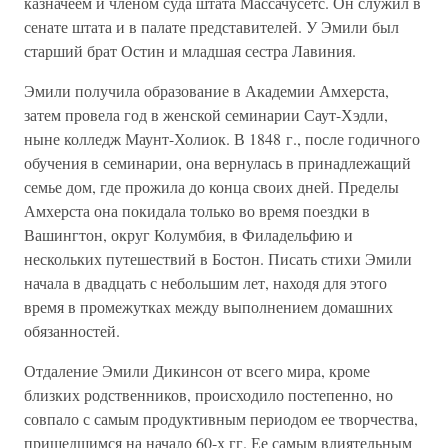
казначеем и членом суда штата Массачусетс. Он служил в
сенате штата и в палате представителей. У Эмили был
старший брат Остин и младшая сестра Лавиния.
Эмили получила образование в Академии Амхерста,
затем провела год в женской семинарии Саут-Хэдли,
ныне колледж Маунт-Холиок. В 1848 г., после годичного
обучения в семинарии, она вернулась в принадлежащий
семье дом, где прожила до конца своих дней. Пределы
Амхерста она покидала только во время поездки в
Вашингтон, округ Колумбия, в Филадельфию и
нескольких путешествий в Бостон. Писать стихи Эмили
начала в двадцать с небольшим лет, находя для этого
время в промежутках между выполнением домашних
обязанностей.
Отдаление Эмили Дикинсон от всего мира, кроме
близких родственников, происходило постепенно, но
совпало с самым продуктивным периодом ее творчества,
пришедшимся на начало 60-х гг. Ее самым влиятельным