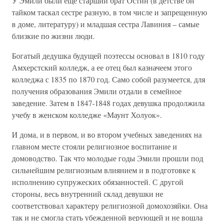
У Эмили были еще старший брат Остин (в детстве он
тайком таскал сестре разную, в том числе и запрещенную
в доме, литературу) и младшая сестра Лавиния – самые
близкие по жизни люди.
Богатый дедушка будущей поэтессы основал в 1810 году
Амхерстский колледж, а ее отец был казначеем этого
колледжа с 1835 по 1870 год. Само собой разумеется, для
получения образования Эмили отдали в семейное
заведение. Затем в 1847-1848 годах девушка продолжила
учебу в женском колледже «Маунт Холуок».
И дома, и в первом, и во втором учебных заведениях на
главном месте стояли религиозное воспитание и
домоводство. Так что молодые годы Эмили прошли под
сильнейшим религиозным влиянием и в подготовке к
исполнению супружеских обязанностей. С другой
стороны, весь внутренний склад девушки не
соответствовал характеру религиозной домохозяйки. Она
так и не смогла стать убежденной верующей и не вошла