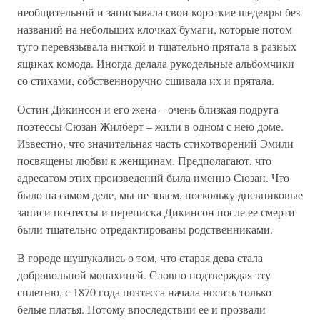
необщительной и записывала свои короткие шедевры без
названий на небольших клочках бумаги, которые потом
туго перевязывала ниткой и тщательно прятала в разных
ящиках комода. Иногда делала рукодельные альбомчики
со стихами, собственноручно сшивала их и прятала.
Остин Дикинсон и его жена – очень близкая подруга
поэтессы Сюзан Жилберт – жили в одном с нею доме.
Известно, что значительная часть стихотворений Эмили
посвящены любви к женщинам. Предполагают, что
адресатом этих произведений была именно Сюзан. Что
было на самом деле, мы не знаем, поскольку дневниковые
записи поэтессы и переписка Дикинсон после ее смерти
были тщательно отредактированы родственниками.
В городе шушукались о том, что старая дева стала
добровольной монахиней. Словно подтверждая эту
сплетню, с 1870 года поэтесса начала носить только
белые платья. Потому впоследствии ее и прозвали