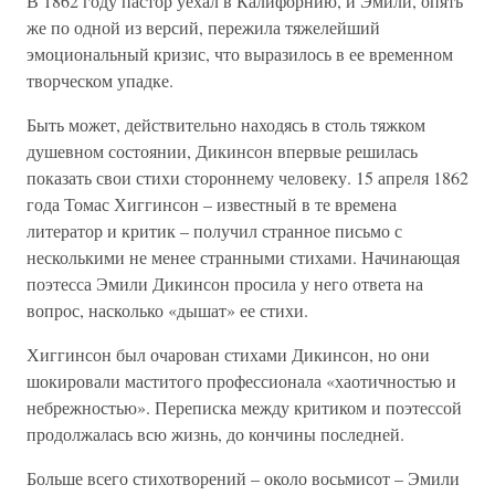
В 1862 году пастор уехал в Калифорнию, и Эмили, опять
же по одной из версий, пережила тяжелейший
эмоциональный кризис, что выразилось в ее временном
творческом упадке.
Быть может, действительно находясь в столь тяжком
душевном состоянии, Дикинсон впервые решилась
показать свои стихи стороннему человеку. 15 апреля 1862
года Томас Хиггинсон – известный в те времена
литератор и критик – получил странное письмо с
несколькими не менее странными стихами. Начинающая
поэтесса Эмили Дикинсон просила у него ответа на
вопрос, насколько «дышат» ее стихи.
Хиггинсон был очарован стихами Дикинсон, но они
шокировали маститого профессионала «хаотичностью и
небрежностью». Переписка между критиком и поэтессой
продолжалась всю жизнь, до кончины последней.
Больше всего стихотворений – около восьмисот – Эмили