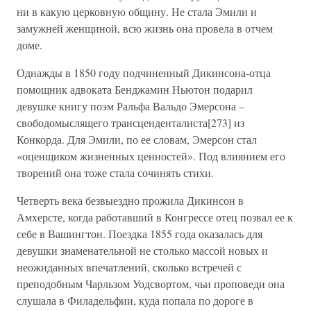
ни в какую церковную общину. Не стала Эмили и
замужней женщиной, всю жизнь она провела в отчем
доме.
Однажды в 1850 году подчиненный Дикинсона-отца
помощник адвоката Бенджамин Ньютон подарил
девушке книгу поэм Ральфа Вальдо Эмерсона –
свободомыслящего трансценденталиста[273] из
Конкорда. Для Эмили, по ее словам, Эмерсон стал
«оценщиком жизненных ценностей». Под влиянием его
творений она тоже стала сочинять стихи.
Четверть века безвыездно прожила Дикинсон в
Амхерсте, когда работавший в Конгрессе отец позвал ее к
себе в Вашингтон. Поездка 1855 года оказалась для
девушки знаменательной не столько массой новых и
неожиданных впечатлений, сколько встречей с
преподобным Чарльзом Уодсвортом, чьи проповеди она
слушала в Филадельфии, куда попала по дороге в