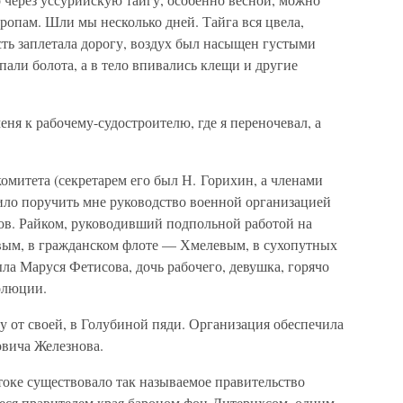
ропам. Шли мы несколько дней. Тайга вся цвела,
ть заплетала дорогу, воздух был насыщен густыми
али болота, а в тело впивались клещи и другие
я к рабочему-судостроителю, где я переночевал, а
митета (секретарем его был Н. Горихин, а членами
ило поручить мне руководство военной организацией
мов. Райком, руководивший подпольной работой на
вым, в гражданском флоте — Хмелевым, в сухопутных
а Маруся Фетисова, дочь рабочего, девушка, горячо
олюции.
 от своей, в Голубиной пяди. Организация обеспечила
вича Железнова.
токе существовало так называемое правительство
еся правителем края бароном фон-Дитерихсом, одним