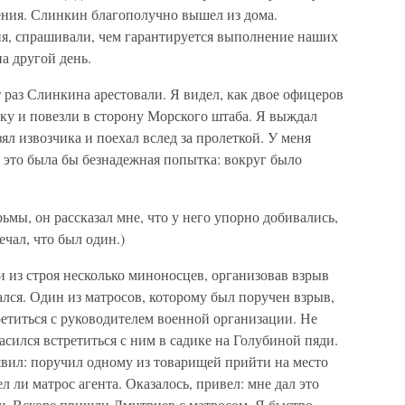
ния. Слинкин благополучно вышел из дома.
я, спрашивали, чем гарантируется выполнение наших
а другой день.
раз Слинкина арестовали. Я видел, как двое офицеров
тку и повезли в сторону Морского штаба. Я выждал
ял извозчика и поехал вслед за пролеткой. У меня
 это была бы безнадежная попытка: вокруг было
ьмы, он рассказал мне, что у него упорно добивались,
ечал, что был один.)
 из строя несколько миноносцев, организовав взрыв
ался. Один из матросов, которому был поручен взрыв,
ретиться с руководителем военной организации. Не
ласился встретиться с ним в садике на Голубиной пяди.
явил: поручил одному из товарищей прийти на место
л ли матрос агента. Оказалось, привел: мне дал это
щ. Вскоре пришли Дмитриев с матросом. Я быстро