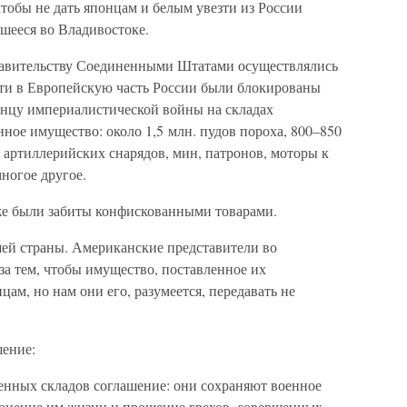
 чтобы не дать японцам и белым увезти из России
шееся во Владивостоке.
равительству Соединенными Штатами осуществлялись
пути в Европейскую часть России были блокированы
нцу империалистической войны на складах
ное имущество: около 1,5 млн. пудов пороха, 800–850
 артиллерийских снарядов, мин, патронов, моторы к
многое другое.
е были забиты конфискованными товарами.
шей страны. Американские представители во
 за тем, чтобы имущество, поставленное их
цам, но нам они его, разумеется, передавать не
шение:
енных складов соглашение: они сохраняют военное
ранение им жизни и прощение грехов, совершенных