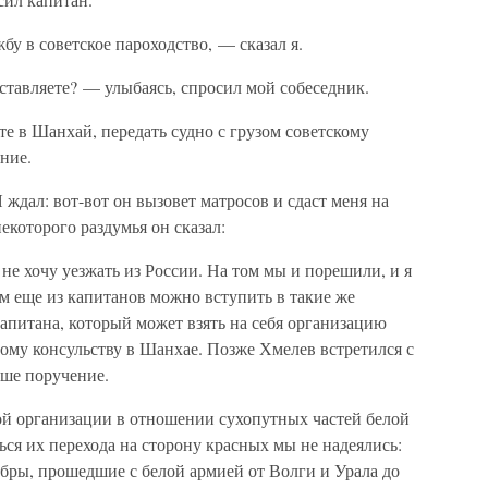
у в советское пароходство, — сказал я.
ставляете? — улыбаясь, спросил мой собеседник.
е в Шанхай, передать судно с грузом советскому
ние.
 ждал: вот-вот он вызовет матросов и сдаст меня на
екоторого раздумья он сказал:
не хочу уезжать из России. На том мы и порешили, и я
ем еще из капитанов можно вступить в такие же
апитана, который может взять на себя организацию
ому консульству в Шанхае. Позже Хмелев встретился с
аше поручение.
ой организации в отношении сухопутных частей белой
ься их перехода на сторону красных мы не надеялись:
бры, прошедшие с белой армией от Волги и Урала до