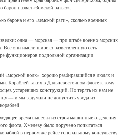
ю барон назвал «Земской ратью».
ько барона и его «земской рати», сколько военных
азведки: одна — морская — при штабе военно-морских
х. Все они имели широко разветвленную сеть
оре функционеров подпольной организации
й «морской волк», хорошо разбиравшийся в людях и
ми. Кораблей таких в Дальневосточном флоте к тому
осцев устаревших конструкций. Но терять их нам не
онцу — и мы задумали не допустить увода из
кораблей.
ходящее время вывести из строя машинные отделения
кого флота, Хмелеву было поручено попытаться
 кораблей в первом же рейсе генеральному консульству