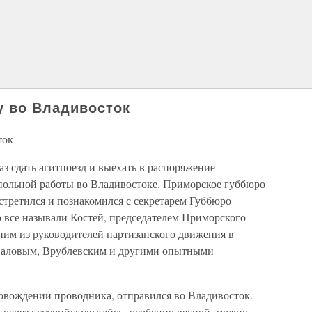
у во Владивосток
ток
аз сдать агитпоезд и выехать в распоряжение
польной работы во Владивостоке. Приморское губбюро
встретился и познакомился с секретарем Губбюро
все называли Костей, председателем Приморского
им из руководителей партизанского движения в
валовым, Врублевским и другими опытными
ровождении проводника, отправился во Владивосток.
 через уссурийскую тайгу, особенно весной, можно