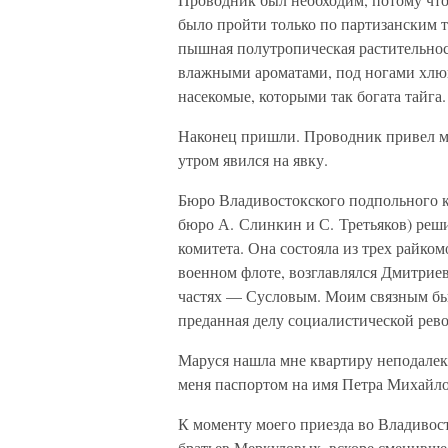
было пройти только по партизанским т
пышная полутропическая растительнос
влажными ароматами, под ногами хлюп
насекомые, которыми так богата тайга.
Наконец пришли. Проводник привел мен
утром явился на явку.
Бюро Владивостокского подпольного ко
бюро А. Слинкин и С. Третьяков) реш
комитета. Она состояла из трех райко
военном флоте, возглавлялся Дмитрие
частях — Сусловым. Моим связным был
преданная делу социалистической рев
Маруся нашла мне квартиру неподалеку
меня паспортом на имя Петра Михайло
К моменту моего приезда во Владивос
братьев Меркуловых, вскоре сменивше