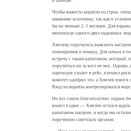
Чтобы вывести корабли из строя, спе
шашками золотники, так как в условия
бы не меньше 2–3 месяцев. Для взрыва
миноносце одного-двух надежных люде
Хмелеву поручалось выяснить настрое
помощников и команд. Для начала я п
встречу с таким капитаном, который, 
поручиться ни за кого не мог. Однако,
пароходов уходит в рейс, я решил рис
комитет одобрил это, а Хмелев взялся 
Вход на корабль контролировался морс
Но все сошло благополучно: охрана б
вошел я один — Хмелев остался ждать 
капитаном наедине, и когда мы остались
поручению советских органов.
— Чего же вы от меня хотите? — спро