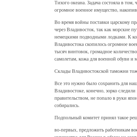
Тихого океана. Задача состояла в том,
огромное военное имущество, накопив
Во время войны поставки царскому п
через Владивосток, так как морские 
немецкими подводными лодками. К ко
Владивостока скопилось огромное воен
тысяч винтовок, громадное количество
самолетам, кожа для военной обуви и 
Склады Владивостокской таможни тож
Все это нужно было сохранить для на
Владивостоке, конечно, зорко следили
правительством, не попало в руки япон
собирались.
Подпольный комитет принял такое ре
во-первых, предложить работникам во
имущество для России в обмен на сох