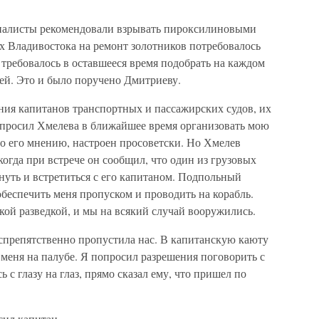
циалисты рекомендовали взрывать пироксилиновыми
х Владивостока на ремонт золотников потребовалось
 требовалось в оставшееся время подобрать на каждом
й. Это и было поручено Дмитриеву.
ния капитанов транспортных и пассажирских судов, их
опросил Хмелева в ближайшее время организовать мою
по его мнению, настроен просоветски. Но Хмелев
 когда при встрече он сообщил, что один из грузовых
кнуть и встретиться с его капитаном. Подпольный
обеспечить меня пропуском и проводить на корабль.
кой разведкой, и мы на всякий случай вооружились.
еспрепятственно пропустила нас. В капитанскую каюту
меня на палубе. Я попросил разрешения поговорить с
 с глазу на глаз, прямо сказал ему, что пришел по
сил капитан.