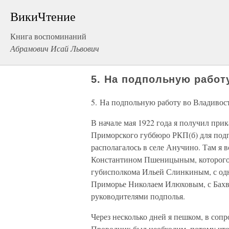
ВикиЧтение
Книга воспоминаний
Абрамович Исай Львович
5. На подпольную работ
5. На подпольную работу во Владивос
В начале мая 1922 года я получил прик
Приморского губбюро РКП(б) для под
располагалось в селе Анучино. Там я 
Константином Пшеницыным, которого 
губисполкома Ильей Слинкиным, с одн
Приморье Николаем Илюховым, с Бах
руководителями подполья.
Через несколько дней я пешком, в соп
Проводник был необходим, потому что