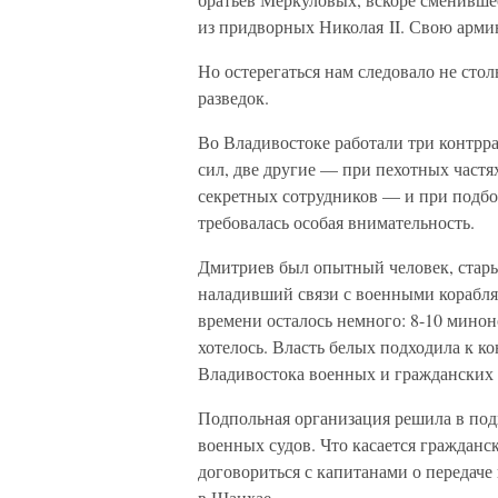
из придворных Николая II. Свою арми
Но остерегаться нам следовало не стол
разведок.
Во Владивостоке работали три контрр
сил, две другие — при пехотных частя
секретных сотрудников — и при подб
требовалась особая внимательность.
Дмитриев был опытный человек, стары
наладивший связи с военными корабля
времени осталось немного: 8-10 минон
хотелось. Власть белых подходила к к
Владивостока военных и гражданских 
Подпольная организация решила в под
военных судов. Что касается гражданс
договориться с капитанами о передаче
в Шанхае.