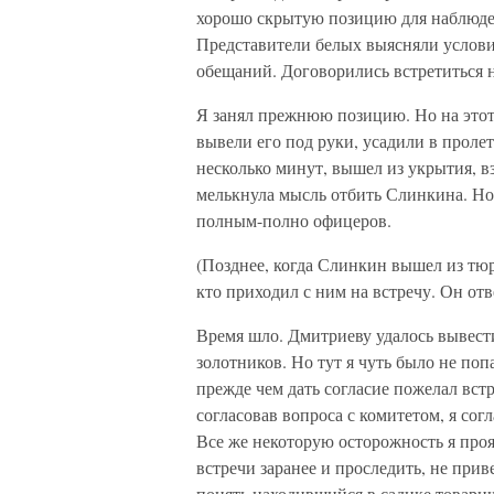
хорошо скрытую позицию для наблюде
Представители белых выясняли услови
обещаний. Договорились встретиться н
Я занял прежнюю позицию. Но на этот 
вывели его под руки, усадили в проле
несколько минут, вышел из укрытия, вз
мелькнула мысль отбить Слинкина. Но
полным-полно офицеров.
(Позднее, когда Слинкин вышел из тюр
кто приходил с ним на встречу. Он отв
Время шло. Дмитриеву удалось вывести
золотников. Но тут я чуть было не поп
прежде чем дать согласие пожелал вст
согласовав вопроса с комитетом, я сог
Все же некоторую осторожность я про
встречи заранее и проследить, не приве
понять находившийся в садике товари