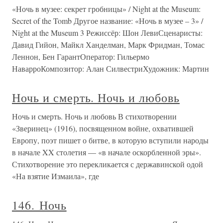
«Ночь в музее: секрет гробницы» / Night at the Museum:
Secret of the Tomb Другое название: «Ночь в музее – 3» /
Night at the Museum 3 Режиссёр: Шон ЛевиСценаристы:
Давид Гийон, Майкл Ханделман, Марк Фридман, Томас
Леннон, Бен ГарантОператор: Гильермо
НаварроКомпозитор: Алан СилвестриХудожник: Мартин
Ночь и смерть. Ночь и любовь
Ночь и смерть. Ночь и любовь В стихотворении
«Зверинец» (1916), посвященном войне, охватившей
Европу, поэт пишет о битве, в которую вступили народы
в начале XX столетия — «в начале оскорбленной эры».
Стихотворение это перекликается с державинской одой
«На взятие Измаила», где
146. Ночь