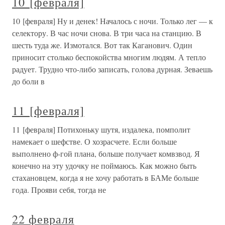
10 [февраля]
10 [февраля] Ну и денек! Началось с ночи. Только лег — к
селектору. В час ночи снова. В три часа на станцию. В
шесть туда же. Измотался. Вот так Каганович. Один
приносит столько беспокойства многим людям. А тепло
радует. Трудно что-либо записать, голова дурная. Зеваешь
до боли в
11 [февраля]
11 [февраля] Потихоньку шутя, издалека, помполит
намекает о шефстве. О хозрасчете. Если больше
выполнено ф-гой плана, больше получает комвзвод. Я
конечно на эту удочку не поймаюсь. Как можно быть
стахановцем, когда я не хочу работать в БАМе больше
года. Прояви себя, тогда не
22 февраля