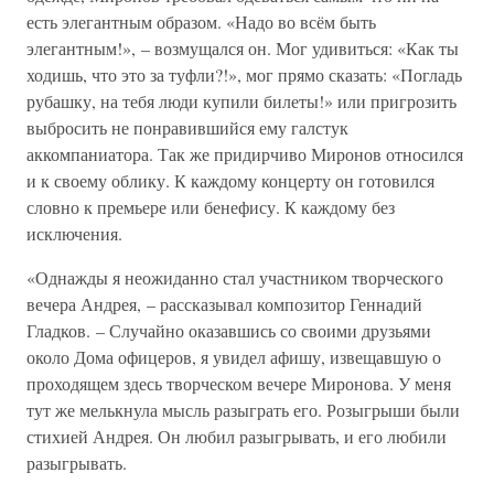
есть элегантным образом. «Надо во всём быть
элегантным!», – возмущался он. Мог удивиться: «Как ты
ходишь, что это за туфли?!», мог прямо сказать: «Погладь
рубашку, на тебя люди купили билеты!» или пригрозить
выбросить не понравившийся ему галстук
аккомпаниатора. Так же придирчиво Миронов относился
и к своему облику. К каждому концерту он готовился
словно к премьере или бенефису. К каждому без
исключения.
«Однажды я неожиданно стал участником творческого
вечера Андрея, – рассказывал композитор Геннадий
Гладков. – Случайно оказавшись со своими друзьями
около Дома офицеров, я увидел афишу, извещавшую о
проходящем здесь творческом вечере Миронова. У меня
тут же мелькнула мысль разыграть его. Розыгрыши были
стихией Андрея. Он любил разыгрывать, и его любили
разыгрывать.