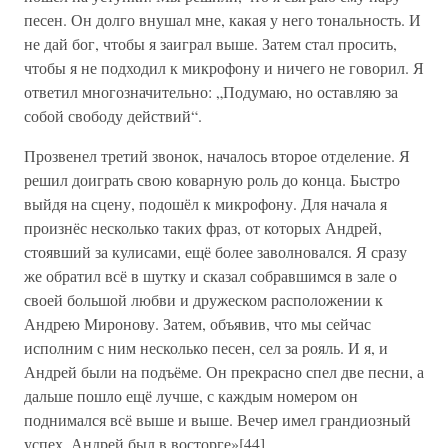
песен. Он долго внушал мне, какая у него тональность. И
не дай бог, чтобы я заиграл выше. Затем стал просить,
чтобы я не подходил к микрофону и ничего не говорил. Я
ответил многозначительно: „Подумаю, но оставляю за
собой свободу действий“.
Прозвенел третий звонок, началось второе отделение. Я
решил доиграть свою коварную роль до конца. Быстро
выйдя на сцену, подошёл к микрофону. Для начала я
произнёс несколько таких фраз, от которых Андрей,
стоявший за кулисами, ещё более заволновался. Я сразу
же обратил всё в шутку и сказал собравшимся в зале о
своей большой любви и дружеском расположении к
Андрею Миронову. Затем, объявив, что мы сейчас
исполним с ним несколько песен, сел за рояль. И я, и
Андрей были на подъёме. Он прекрасно спел две песни, а
дальше пошло ещё лучше, с каждым номером он
поднимался всё выше и выше. Вечер имел грандиозный
успех, Андрей был в восторге»[44] .