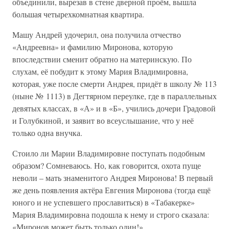
объединили, вырезав в стене дверной проём, вышла
большая четырехкомнатная квартира.
Машу Андрей удочерил, она получила отчество
«Андреевна» и фамилию Миронова, которую
впоследствии сменит обратно на материнскую. По
слухам, её побудит к этому Мария Владимировна,
которая, уже после смерти Андрея, придёт в школу № 113
(ныне № 1113) в Дегтярном переулке, где в параллельных
девятых классах, в «А» и в «Б», учились дочери Градовой
и Голубкиной, и заявит во всеуслышание, что у неё
только одна внучка.
Стоило ли Марии Владимировне поступать подобным
образом? Сомневаюсь. Но, как говорится, охота пуще
неволи – мать знаменитого Андрея Миронова! В первый
же день появления актёра Евгения Миронова (тогда ещё
юного и не успевшего прославиться) в «Табакерке»
Мария Владимировна подошла к нему и строго сказала:
«Миронов может быть только один!»