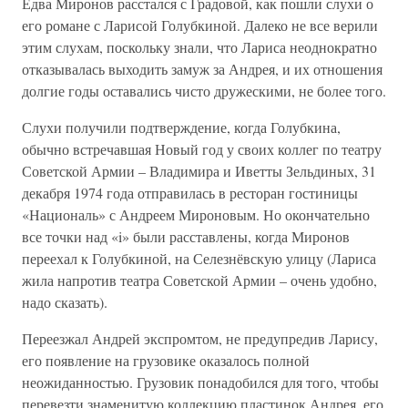
Едва Миронов расстался с Градовой, как пошли слухи о
его романе с Ларисой Голубкиной. Далеко не все верили
этим слухам, поскольку знали, что Лариса неоднократно
отказывалась выходить замуж за Андрея, и их отношения
долгие годы оставались чисто дружескими, не более того.
Слухи получили подтверждение, когда Голубкина,
обычно встречавшая Новый год у своих коллег по театру
Советской Армии – Владимира и Иветты Зельдиных, 31
декабря 1974 года отправилась в ресторан гостиницы
«Националь» с Андреем Мироновым. Но окончательно
все точки над «i» были расставлены, когда Миронов
переехал к Голубкиной, на Селезнёвскую улицу (Лариса
жила напротив театра Советской Армии – очень удобно,
надо сказать).
Переезжал Андрей экспромтом, не предупредив Ларису,
его появление на грузовике оказалось полной
неожиданностью. Грузовик понадобился для того, чтобы
перевезти знаменитую коллекцию пластинок Андрея, его