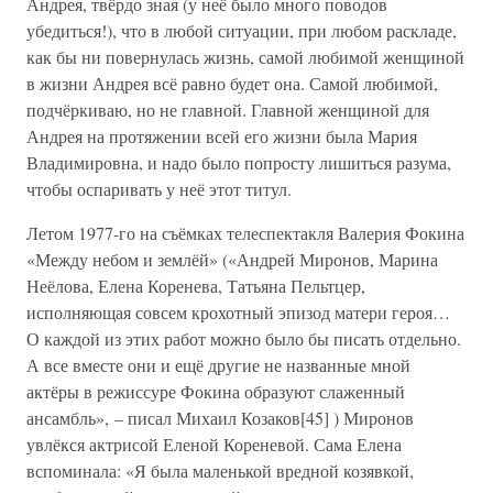
Андрея, твёрдо зная (у неё было много поводов
убедиться!), что в любой ситуации, при любом раскладе,
как бы ни повернулась жизнь, самой любимой женщиной
в жизни Андрея всё равно будет она. Самой любимой,
подчёркиваю, но не главной. Главной женщиной для
Андрея на протяжении всей его жизни была Мария
Владимировна, и надо было попросту лишиться разума,
чтобы оспаривать у неё этот титул.
Летом 1977-го на съёмках телеспектакля Валерия Фокина
«Между небом и землёй» («Андрей Миронов, Марина
Неёлова, Елена Коренева, Татьяна Пельтцер,
исполняющая совсем крохотный эпизод матери героя…
О каждой из этих работ можно было бы писать отдельно.
А все вместе они и ещё другие не названные мной
актёры в режиссуре Фокина образуют слаженный
ансамбль», – писал Михаил Козаков[45] ) Миронов
увлёкся актрисой Еленой Кореневой. Сама Елена
вспоминала: «Я была маленькой вредной козявкой,