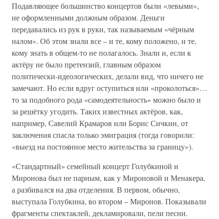
Подавляющее большинство концертов были «левыми»,
не оформленными должным образом. Деньги
передавались из рук в руки, так называемым «чёрным
налом». Об этом знали все – и те, кому положено, и те,
кому знать в общем-то не полагалось. Знали и, если к
актёру не было претензий, главным образом
политически-идеологических, делали вид, что ничего не
замечают. Но если вдруг оступиться или «проколоться»…
то за подобного рода «самодеятельность» можно было и
за решётку угодить. Таких известных актёров, как,
например, Савелий Крамаров или Борис Сичкин, от
заключения спасла только эмиграция (тогда говорили:
«выезд на постоянное место жительства за границу»).
«Стандартный» семейный концерт Голубкиной и
Миронова был не парным, как у Мироновой и Менакера,
а разбивался на два отделения. В первом, обычно,
выступала Голубкина, во втором – Миронов. Показывали
фрагменты спектаклей, декламировали, пели песни.