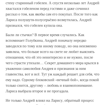
стену старинный гобелен. А спустя несколько лет Андрей
хвастался гобеленом перед гостями и даже сочинил
рассказ о том, как якобы сам его покупал. После того как
Лариса полушутя-полусерьёзно возмутилась, Андрей
признался, что гобелен купила она.
Были ли стычки? В первое время случались. Как
вспоминает Голубкина, Андрей поначалу нередко
заводился по тому или иному поводу, но она неизменно
заявляла, что больше всего на свете не любит выяснять
отношения, что ей это неинтересно и не нужно, после
чего страсти утихали… Секрет домашнего мира крылся в
уважении самолюбия Андрея и признания за ним
главенства, вот и всё. Тут уж каждый решает для себя, что
ему надо. Одному блоковский «вечный бой», когда покой
только снится, другому – любовь и взаимопонимание.
Лариса выбрала второе и не прогадала.
Не только Андрей влиял на Ларису, обратный процесс