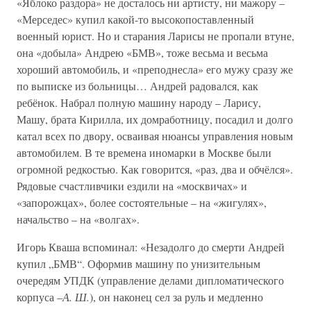
«Яблоко раздора» не досталось ни артисту, ни мажору –
«Мерседес» купил какой-то высокопоставленный
военный юрист. Но и старания Ларисы не пропали втуне,
она «добыла» Андрею «БМВ», тоже весьма и весьма
хороший автомобиль, и «преподнесла» его мужу сразу же
по выписке из больницы… Андрей радовался, как
ребёнок. Набрал полную машину народу – Ларису,
Машу, брата Кирилла, их домработницу, посадил и долго
катал всех по двору, осваивая нюансы управления новым
автомобилем. В те времена иномарки в Москве были
огромной редкостью. Как говорится, «раз, два и обчёлся».
Рядовые счастливчики ездили на «москвичах» и
«запорожцах», более состоятельные – на «жигулях»,
начальство – на «волгах».
Игорь Кваша вспоминал: «Незадолго до смерти Андрей
купил „БМВ“. Оформив машину по унизительным
очередям УПДК (управление делами дипломатического
корпуса –
А. Ш.
), он наконец сел за руль и медленно