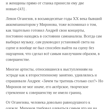
и женщины прямо от станка принесли ему две
новые»[43] .
Левон Оганезов, в восьмидесятые годы XX века бывший
аккомпаниатором у Миронова, тоже вспоминал о том,
как тщательно готовил Андрей свои концерты,
постоянно находясь в состоянии самоанализа. Всегда сам
выбирал музыку, сам руководил установкой света на
сцене и вообще не был способен выйти на сцену без
ощущения, что сделал всё самым наилучшим образом, в
совершенстве.
Многие артисты, относившиеся к выступлениям на
эстраде как к второстепенному занятию, удивлялись и
спрашивали Андрея: «Зачем ты тратишь столько сил?» Но
Миронов не мог иначе, его актёрское, творческое
стремление к совершенству не имело границ.
От Оганезова, человека довольно равнодушного к
одежде, Миронов требовал одеваться самым что ни на