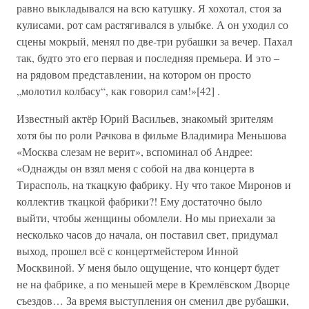
равно выкладывался на всю катушку. Я хохотал, стоя за
кулисами, рот сам растягивался в улыбке. А он уходил со
сцены мокрый, менял по две-три рубашки за вечер. Пахал
так, будто это его первая и последняя премьера. И это –
на рядовом представлении, на котором он просто
„молотил колбасу“, как говорил сам!»[42] .
Известный актёр Юрий Васильев, знакомый зрителям
хотя бы по роли Рачкова в фильме Владимира Меньшова
«Москва слезам не верит», вспоминал об Андрее:
«Однажды он взял меня с собой на два концерта в
Тирасполь, на ткацкую фабрику. Ну что такое Миронов и
коллектив ткацкой фабрики?! Ему достаточно было
выйти, чтобы женщины обомлели. Но мы приехали за
несколько часов до начала, он поставил свет, придумал
выход, прошел всё с концертмейстером Инной
Москвиной. У меня было ощущение, что концерт будет
не на фабрике, а по меньшей мере в Кремлёвском Дворце
съездов… За время выступления он сменил две рубашки,