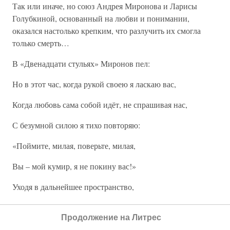
Так или иначе, но союз Андрея Миронова и Ларисы
Голубкиной, основанный на любви и понимании,
оказался настолько крепким, что разлучить их смогла
только смерть…
В «Двенадцати стульях» Миронов пел:
Но в этот час, когда рукой своею я ласкаю вас,
Когда любовь сама собой идёт, не спрашивая нас,
С безумной силою я тихо повторяю:
«Поймите, милая, поверьте, милая,
Вы – мой кумир, я не покину вас!»
Уходя в дальнейшее пространство,
Я блесну непрошеной слезой,
Продолжение на Литрес
А в страсти, как и в счастье,