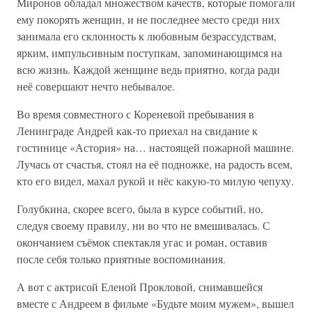
Миронов обладал множеством качеств, которые помогали
ему покорять женщин, и не последнее место среди них
занимала его склонность к любовным безрассудствам,
ярким, импульсивным поступкам, запоминающимся на
всю жизнь. Каждой женщине ведь приятно, когда ради
неё совершают нечто небывалое.
Во время совместного с Кореневой пребывания в
Ленинграде Андрей как-то приехал на свидание к
гостинице «Астория» на… настоящей пожарной машине.
Лучась от счастья, стоял на её подножке, на радость всем,
кто его видел, махал рукой и нёс какую-то милую чепуху.
Голубкина, скорее всего, была в курсе событий, но,
следуя своему правилу, ни во что не вмешивалась. С
окончанием съёмок спектакля угас и роман, оставив
после себя только приятные воспоминания.
А вот с актрисой Еленой Прокловой, снимавшейся
вместе с Андреем в фильме «Будьте моим мужем», вышел