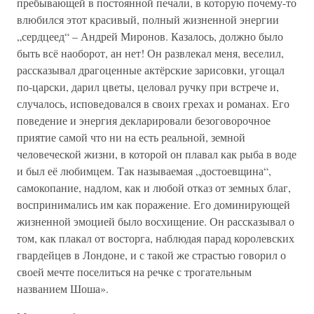
пребывающей в постоянной печали, в которую почему-то
влюбился этот красивый, полный жизненной энергии
„сердцеед“ – Андрей Миронов. Казалось, должно было
быть всё наоборот, ан нет! Он развлекал меня, веселил,
рассказывал драгоценные актёрские зарисовки, угощал
по-царски, дарил цветы, целовал ручку при встрече и,
случалось, исповедовался в своих грехах и романах. Его
поведение и энергия декларировали безоговорочное
приятие самой что ни на есть реальной, земной
человеческой жизни, в которой он плавал как рыба в воде
и был её любимцем. Так называемая „достоевщина“,
самокопание, надлом, как и любой отказ от земных благ,
воспринимались им как поражение. Его доминирующей
жизненной эмоцией было восхищение. Он рассказывал о
том, как плакал от восторга, наблюдая парад королевских
гвардейцев в Лондоне, и с такой же страстью говорил о
своей мечте поселиться на речке с трогательным
названием Шоша».