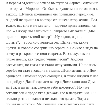
В первом отделении вечера выступала Лариса Голубкина,
во втором – Миронов. Он был за кулисами и готовился к
выходу. Шумной компанией мы появились перед ним.
Андрей не пришёл в восторг от нашего вторжения. „Вот
только вас мне и не хватало, – мрачно приветствовал он
нас. – Откуда вы взялись?“ Я открыто ему заявил: „Мы
пришли сорвать твой вечер“. „Ну ладно, ладно,
шутите“, – грустно отозвался он. „Да нет же, какие
шутки. Я говорю совершенно серьёзно. Сейчас выйду на
сцену и раскрою все твои секреты. Расскажу, как ты
плохо поёшь, как трудно учишь песни“. Андрей
рассмеялся, но глаза его стали испуганными. На полном
серьёзе он стал уговаривать меня: „Понимаешь, это Дом
офицеров. Публика здесь солидная, и такие штучки у неё
не пройдут. Давай сделаем вечер в Доме кино или Доме
актёра, и шути там, сколько тебе захочется“. Но я не
соглашался и продолжал держать его в напряжении. Он
сильно разволновался и не знал, что делать. Тогда я
пошёл на уступки. Мы решили, что я сыграю ему пару