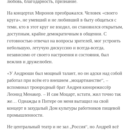
любовь, благодарность, признание.
На концертах Миронов преображался. Человек «своего
круга», не умевший и не любивший в быту общаться с
теми, кто в этот круг не входил, он становился открытым,
доступным, крайне демократичным в общении. С
готовностью отвечал на вопросы зрителей, мог устроить
небольшую, летучую дискуссию и всегда-всегда,
независимо от своего настроения и состояния, был
вежлив и дружелюбен.
«У Андрюши был мощный талант, но он адски над собой
работал при всём его внешнем „моцартианстве“, –
вспоминал троюродный брат Андрея кинорежиссёр
Леонид Менакер. – И сам Моцарт, кстати, жил точно так
же… Однажды в Питере он меня вытащил на свой
концерт в захудалый Дом культуры работников пищевой
промышленности.
Не центральный театр и не зал „Россия“, но Андрей всё