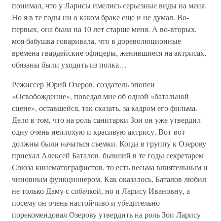
понимал, что у Ларисы имелись серьезные виды на меня.
Но я в те годы ни о каком браке еще и не думал. Во-
первых, она была на 10 лет старше меня. А во-вторых,
моя бабушка говаривала, что в дореволюционные
времена гвардейские офицеры, женившиеся на актрисах,
обязаны были уходить из полка…
Режиссер Юрий Озеров, создатель эпопеи
«Освобождение», поведал мне об одной «батальной
сцене», оставшейся, так сказать, за кадром его фильма.
Дело в том, что на роль санитарки Зои он уже утвердил
одну очень неплохую и красивую актрису. Вот-вот
должны были начаться съемки. Когда в группу к Озерову
приехал Алексей Баталов, бывший в те годы секретарем
Союза кинематографистов, то есть весьма влиятельным и
чиновным функционером. Как оказалось, Баталов любил
не только Даму с собачкой, но и Ларису Ивановну, а
посему он очень настойчиво и убедительно
порекомендовал Озерову утвердить на роль Зои Ларису