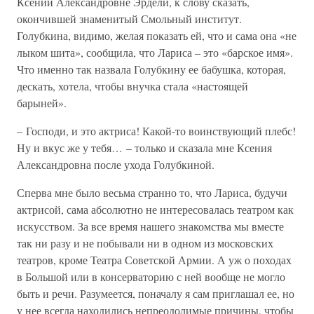
Ксении Александровне Эрдели, к слову сказать,
окончившей знаменитый Смольный институт.
Голубкина, видимо, желая показать ей, что и сама она «не
лыком шита», сообщила, что Лариса – это «барское имя».
Что именно так назвала Голубкину ее бабушка, которая,
дескать, хотела, чтобы внучка стала «настоящей
барыней».
– Господи, и это актриса! Какой-то воинствующий плебс!
Ну и вкус же у тебя… – только и сказала мне Ксения
Александровна после ухода Голубкиной.
Сперва мне было весьма странно то, что Лариса, будучи
актрисой, сама абсолютно не интересовалась театром как
искусством. За все время нашего знакомства мы вместе
так ни разу и не побывали ни в одном из московских
театров, кроме Театра Советской Армии. А уж о походах
в Большой или в консерваторию с ней вообще не могло
быть и речи. Разумеется, поначалу я сам приглашал ее, но
у нее всегда находились непреодолимые причины, чтобы