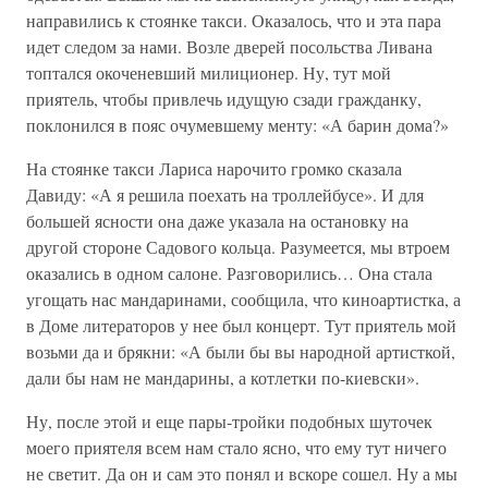
направились к стоянке такси. Оказалось, что и эта пара
идет следом за нами. Возле дверей посольства Ливана
топтался окоченевший милиционер. Ну, тут мой
приятель, чтобы привлечь идущую сзади гражданку,
поклонился в пояс очумевшему менту: «А барин дома?»
На стоянке такси Лариса нарочито громко сказала
Давиду: «А я решила поехать на троллейбусе». И для
большей ясности она даже указала на остановку на
другой стороне Садового кольца. Разумеется, мы втроем
оказались в одном салоне. Разговорились… Она стала
угощать нас мандаринами, сообщила, что киноартистка, а
в Доме литераторов у нее был концерт. Тут приятель мой
возьми да и брякни: «А были бы вы народной артисткой,
дали бы нам не мандарины, а котлетки по-киевски».
Ну, после этой и еще пары-тройки подобных шуточек
моего приятеля всем нам стало ясно, что ему тут ничего
не светит. Да он и сам это понял и вскоре сошел. Ну а мы