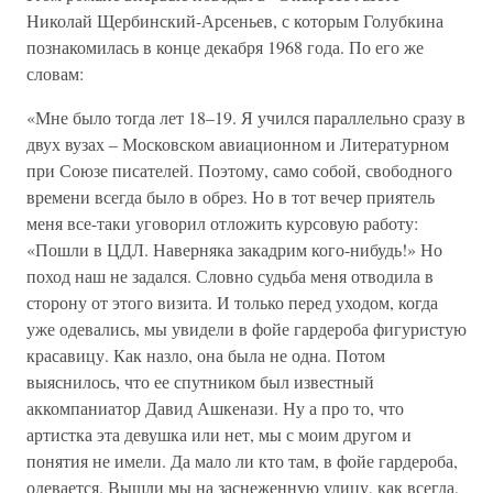
Николай Щербинский-Арсеньев, с которым Голубкина
познакомилась в конце декабря 1968 года. По его же
словам:
«Мне было тогда лет 18–19. Я учился параллельно сразу в
двух вузах – Московском авиационном и Литературном
при Союзе писателей. Поэтому, само собой, свободного
времени всегда было в обрез. Но в тот вечер приятель
меня все-таки уговорил отложить курсовую работу:
«Пошли в ЦДЛ. Наверняка закадрим кого-нибудь!» Но
поход наш не задался. Словно судьба меня отводила в
сторону от этого визита. И только перед уходом, когда
уже одевались, мы увидели в фойе гардероба фигуристую
красавицу. Как назло, она была не одна. Потом
выяснилось, что ее спутником был известный
аккомпаниатор Давид Ашкенази. Ну а про то, что
артистка эта девушка или нет, мы с моим другом и
понятия не имели. Да мало ли кто там, в фойе гардероба,
одевается. Вышли мы на заснеженную улицу, как всегда,