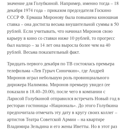
значение для Голубкиной. Например, именно тогда – 18
декабря 1974 года – приказом председателя Госкино
СССР Ф. Ермаша Миронову была повышена киношная
ставка – она достигла весьма внушительной суммы в 50
рублей. Если учитывать, что начинал Миронов свою
карьеру в кино со ставки ниже 10 рублей, то прогресс
был налицо – за 14 лет она выросла более чем на 40
рублей. Весьма показательный факт.
Тридцать первого декабря по ТВ состоялась премьера
телефильма «Лев Гурыч Синичкин», где Андрей
Миронов играл небольшую роль провинциального
дирижера Налимова. Миронов премьеру увидел (ее
показали в 18.40–20.00), после чего в компании с
Ларисой Голубкиной отправился встречать Новый год в
ресторан гостиницы «Националь». До этого Голубкина
предпочитала отмечать эту дату в кругу своих коллег –
артистов Театра Советской Армии – на квартире
Владимира Зельдина и его жены Иветты. Но в этот раз