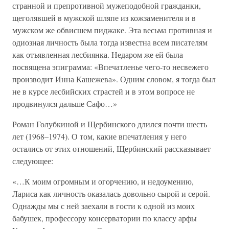
странной и препротивной мужеподобной гражданки,
щеголявшей в мужской шляпе из кожзаменителя и в
мужском же обвисшем пиджаке. Эта весьма противная и
одиозная личность была тогда известна всем писателям
как отъявленная лесбиянка. Недаром же ей была
посвящена эпиграмма: «Впечатленье чего-то несвежего
производит Инна Кашежева». Одним словом, я тогда был
не в курсе лесбийских страстей и в этом вопросе не
продвинулся дальше Сафо…»
Роман Голубкиной и Щербинского длился почти шесть
лет (1968–1974). О том, какие впечатления у него
остались от этих отношений, Щербинский рассказывает
следующее:
«…К моим огромным и огорчению, и недоумению,
Лариса как личность оказалась довольно сырой и серой.
Однажды мы с ней заехали в гости к одной из моих
бабушек, профессору консерватории по классу арфы