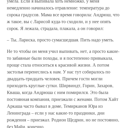
умела. Если я выпивала хоть немножко, у меня
немедленно начиналось отравление: температура до
сорока градусов. Мама все время говорила: Андрюш, что
ж такое, вы с Ларисой куда-то сходили, и у нее опять
сорок. Я лежала, страдала, плакала, а он говорил:
– Ты, Лариска, просто сумасшедшая. Пить надо уметь.
Не то чтобы он меня учил выпивать, нет, а просто какие-
то забавные были походы, и я постепенно привыкала,
проще стала относиться к красивой жизни. А потом
застолья перенеслись к нам. У нас тут собиралось по
двадцать-тридцать человек. Причем гости могли
приходить круглые сутки. Ширвиндт, Горин, Захаров,
Кваша, когда Андрюша с ним помирился. Это была
постоянная компания, приезжали с женами. Потом Хайт
Аркаша часто бывал в доме, Темирканов Юра из
Ленинграда – если у нас какие-то праздники, дни
рождения – приезжал. Родион Щедрин, но не постоянно,
без Майи, конечно.