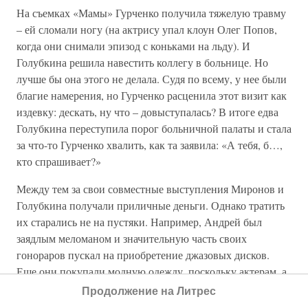
На съемках «Мамы» Гурченко получила тяжелую травму
– ей сломали ногу (на актрису упал клоун Олег Попов,
когда они снимали эпизод с коньками на льду). И
Голубкина решила навестить коллегу в больнице. Но
лучше бы она этого не делала. Судя по всему, у нее были
благие намерения, но Гурченко расценила этот визит как
издевку: дескать, ну что – довыступалась? В итоге едва
Голубкина переступила порог больничной палаты и стала
за что-то Гурченко хвалить, как та заявила: «А тебя, б…,
кто спрашивает?»
Между тем за свои совместные выступления Миронов и
Голубкина получали приличные деньги. Однако тратить
их старались не на пустяки. Например, Андрей был
заядлым меломаном и значительную часть своих
гонораров пускал на приобретение джазовых дисков.
Еще они покупали модную одежду, поскольку актерам, а
тем более популярным, было без нее никак нельзя. А вот,
Продолжение на Литрес
к примеру, такой нужной в доме вещи, как телевизор, у