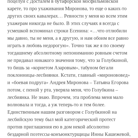
поцелуи с Досталем в бутафорской мосфильмовской
карете, то про ухаживания Миронова, то еще о каких-то
других своих кавалерах… Ревности у меня ко всем этим
ухажерам никогда не было. В этих случаях я всегда с
усмешкой вспоминал строки Есенина: «…что отлюбили
мы давно, ты не меня, а я другую, и нам обоим все равно
играть в любовь недорогую». Точно так же я по своему
тогдашнему абсолютному непониманию ровным счетом
не придавал никакого значения тому, что за Голубкиной,
то бишь за «корнетом Азаровым», табуном бегали
поклонницы-лесбиянки. Кстати, главный «миронововед»
и «боевая подруга» Андрея Миронова – Татьяна Егорова
потом, с пеной у рта, уверяла меня, что Голубкина –
лесбиянка. Не знаю. Впрочем, эта проблема меня мало
волновала и тогда, а уж теперь-то и тем более.
Единственным нашим разговором с Голубкиной на
лесбийскую тему был мой категорический протест
против приглашения ею в дом некой абсолютно
бездарной поэтессы-конъюнктурщицы Инны Кашежевой,