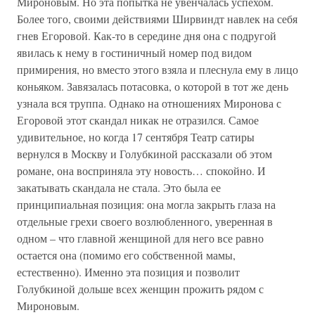
Мироновым. Но эта попытка не увенчалась успехом.
Более того, своими действиями Ширвиндт навлек на себя
гнев Егоровой. Как-то в середине дня она с подругой
явилась к нему в гостиничный номер под видом
примирения, но вместо этого взяла и плеснула ему в лицо
коньяком. Завязалась потасовка, о которой в тот же день
узнала вся труппа. Однако на отношениях Миронова с
Егоровой этот скандал никак не отразился. Самое
удивительное, но когда 17 сентября Театр сатиры
вернулся в Москву и Голубкиной рассказали об этом
романе, она восприняла эту новость… спокойно. И
закатывать скандала не стала. Это была ее
принципиальная позиция: она могла закрыть глаза на
отдельные грехи своего возлюбленного, уверенная в
одном – что главной женщиной для него все равно
остается она (помимо его собственной мамы,
естественно). Именно эта позиция и позволит
Голубкиной дольше всех женщин прожить рядом с
Мироновым.