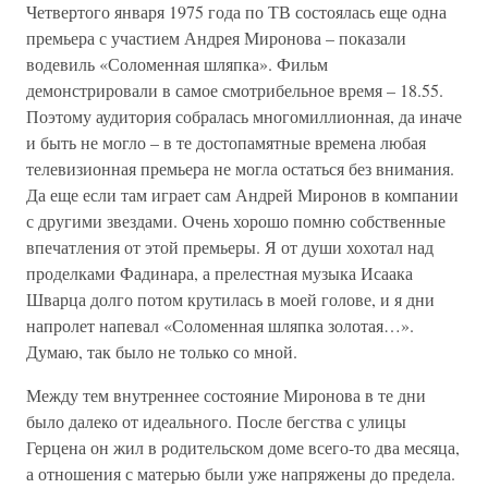
Четвертого января 1975 года по ТВ состоялась еще одна
премьера с участием Андрея Миронова – показали
водевиль «Соломенная шляпка». Фильм
демонстрировали в самое смотрибельное время – 18.55.
Поэтому аудитория собралась многомиллионная, да иначе
и быть не могло – в те достопамятные времена любая
телевизионная премьера не могла остаться без внимания.
Да еще если там играет сам Андрей Миронов в компании
с другими звездами. Очень хорошо помню собственные
впечатления от этой премьеры. Я от души хохотал над
проделками Фадинара, а прелестная музыка Исаака
Шварца долго потом крутилась в моей голове, и я дни
напролет напевал «Соломенная шляпка золотая…».
Думаю, так было не только со мной.
Между тем внутреннее состояние Миронова в те дни
было далеко от идеального. После бегства с улицы
Герцена он жил в родительском доме всего-то два месяца,
а отношения с матерью были уже напряжены до предела.