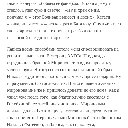
таким манером, обобьем ее фанером. Вставим раму и
стекло. Будет сухо и светло». «Ну и хрен с ним, –
подумал я, – этот Боливар вынесет и двоих». Кстати,
«лошадиная тема» – это как раз к Баталову. Опять-таки со
слов Ларисы, я знал, что тот как раз был женат на
цыганской наезднице-циркачке…
Лариса всеми способами хотела меня спровоцировать на
решительные шаги. В сторону ЗАГСа. И однажды
изрядно перебравший Миронов стал вдруг просить у
меня ее руки. Я тогда снял со стены старинный образ
Николая Чудотворца, который сам же Ларисе подарил. Ну
и, разумеется, благословил их. В итоге пьяного жениха-
Миронова мне же и пришлось довезти до его дома. Как я
узнал уже после того, как благополучно расстался с
Голубкиной, ее затейливая история с Мироновым
длилась долго. В этом кругу эстетов и лицедеев именно
так и принято. Первоначально Миронов был любовником
Натальи Фатеевой, и Лариса, как ее подруга,