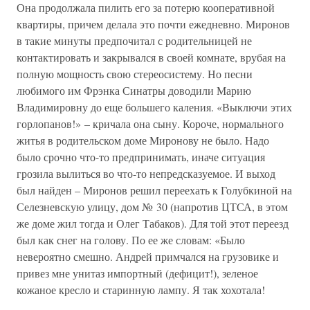
Она продолжала пилить его за потерю кооперативной
квартиры, причем делала это почти ежедневно. Миронов
в такие минуты предпочитал с родительницей не
контактировать и закрывался в своей комнате, врубая на
полную мощность свою стереосистему. Но песни
любимого им Фрэнка Синатры доводили Марию
Владимировну до еще большего каления. «Выключи этих
горлопанов!» – кричала она сыну. Короче, нормального
житья в родительском доме Миронову не было. Надо
было срочно что-то предпринимать, иначе ситуация
грозила вылиться во что-то непредсказуемое. И выход
был найден – Миронов решил переехать к Голубкиной на
Селезневскую улицу, дом № 30 (напротив ЦТСА, в этом
же доме жил тогда и Олег Табаков). Для той этот переезд
был как снег на голову. По ее же словам: «Было
невероятно смешно. Андрей примчался на грузовике и
привез мне унитаз импортный (дефицит!), зеленое
кожаное кресло и старинную лампу. Я так хохотала!