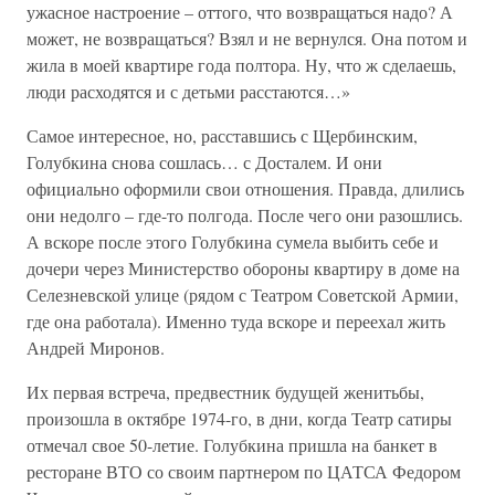
ужасное настроение – оттого, что возвращаться надо? А
может, не возвращаться? Взял и не вернулся. Она потом и
жила в моей квартире года полтора. Ну, что ж сделаешь,
люди расходятся и с детьми расстаются…»
Самое интересное, но, расставшись с Щербинским,
Голубкина снова сошлась… с Досталем. И они
официально оформили свои отношения. Правда, длились
они недолго – где-то полгода. После чего они разошлись.
А вскоре после этого Голубкина сумела выбить себе и
дочери через Министерство обороны квартиру в доме на
Селезневской улице (рядом с Театром Советской Армии,
где она работала). Именно туда вскоре и переехал жить
Андрей Миронов.
Их первая встреча, предвестник будущей женитьбы,
произошла в октябре 1974-го, в дни, когда Театр сатиры
отмечал свое 50-летие. Голубкина пришла на банкет в
ресторане ВТО со своим партнером по ЦАТСА Федором