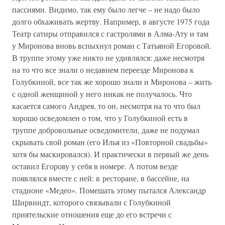
пассиями. Видимо, так ему было легче – не надо было
долго обхаживать жертву. Например, в августе 1975 года
Театр сатиры отправился с гастролями в Алма-Ату и там
у Миронова вновь вспыхнул роман с Татьяной Егоровой.
В труппе этому уже никто не удивлялся: даже несмотря
на то что все знали о недавнем переезде Миронова к
Голубкиной, все так же хорошо знали и Миронова – жить
с одной женщиной у него никак не получалось. Что
касается самого Андрея, то он, несмотря на то что был
хорошо осведомлен о том, что у Голубкиной есть в
труппе добровольные осведомители, даже не подумал
скрывать свой роман (его Илья из «Повторной свадьбы»
хотя бы маскировался). И практически в первый же день
оставил Егорову у себя в номере. А потом везде
появлялся вместе с ней: в ресторане, в бассейне, на
стадионе «Медео». Помешать этому пытался Александр
Ширвиндт, которого связывали с Голубкиной
приятельские отношения еще до его встречи с