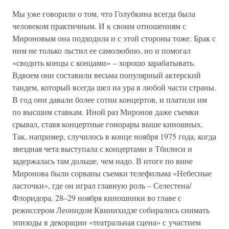
Мы уже говорили о том, что Голубкина всегда была
человеком практичным. И к своим отношениям с
Мироновым она подходила и с этой стороны тоже. Брак с
ним не только льстил ее самолюбию, но и помогал
«сводить концы с концами» – хорошо зарабатывать.
Вдвоем они составили весьма популярный актерский
тандем, который всегда шел на ура в любой части страны.
В год они давали более сотни концертов, и платили им
по высшим ставкам. Иной раз Миронов даже съемки
срывал, ставя концертные гонорары выше киношных.
Так, например, случилось в конце ноября 1975 года, когда
звездная чета выступала с концертами в Тбилиси и
задержалась там дольше, чем надо. В итоге по вине
Миронова были сорваны съемки телефильма «Небесные
ласточки», где он играл главную роль – Селестена/
Флоридора. 28–29 ноября киношники во главе с
режиссером Леонидом Квинихидзе собирались снимать
эпизоды в декорации «театральная сцена» с участием