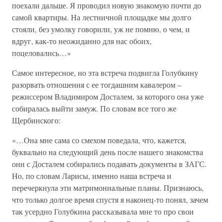
поехали дальше. Я проводил новую знакомую почти до
самой квартиры. На лестничной площадке мы долго
стояли, без умолку говорили, уж не помню, о чем, и
вдруг, как-то неожиданно для нас обоих,
поцеловались…»
Самое интересное, но эта встреча подвигла Голубкину
разорвать отношения с ее тогдашним кавалером –
режиссером Владимиром Досталем, за которого она уже
собиралась выйти замуж. По словам все того же
Щербинского:
«…Она мне сама со смехом поведала, что, кажется,
буквально на следующий день после нашего знакомства
они с Досталем собирались подавать документы в ЗАГС.
Но, по словам Ларисы, именно наша встреча и
перечеркнула эти матримониальные планы. Признаюсь,
что только долгое время спустя я наконец-то понял, зачем
так усердно Голубкина рассказывала мне то про свои