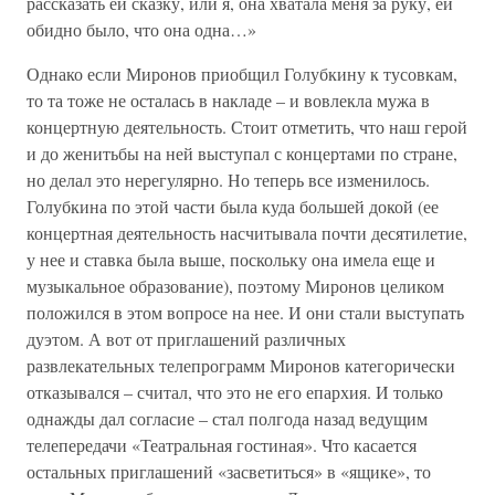
рассказать ей сказку, или я, она хватала меня за руку, ей
обидно было, что она одна…»
Однако если Миронов приобщил Голубкину к тусовкам,
то та тоже не осталась в накладе – и вовлекла мужа в
концертную деятельность. Стоит отметить, что наш герой
и до женитьбы на ней выступал с концертами по стране,
но делал это нерегулярно. Но теперь все изменилось.
Голубкина по этой части была куда большей докой (ее
концертная деятельность насчитывала почти десятилетие,
у нее и ставка была выше, поскольку она имела еще и
музыкальное образование), поэтому Миронов целиком
положился в этом вопросе на нее. И они стали выступать
дуэтом. А вот от приглашений различных
развлекательных телепрограмм Миронов категорически
отказывался – считал, что это не его епархия. И только
однажды дал согласие – стал полгода назад ведущим
телепередачи «Театральная гостиная». Что касается
остальных приглашений «засветиться» в «ящике», то