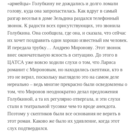
«армейцы» Голубкину не дождались и долго ломали
голову, куда она запропастилась. Как вдруг в самый
разгар веселья в доме Зельдина раздался телефонный
звонок. К радости всех присутствующих, это звонила
Голубкина. Она сообщила, где она, и сказала, что сейчас
их хочет поздравить один хорошо известный им человек.
И передала трубку… Андрею Миронову. Этот звонок
внес окончательную ясность в ситуацию. До этого в
ЦАТСА уже вовсю ходили слухи о том, что Лариса
романит с Мироновым, но находились скептики, кто в
это не верил, поскольку выглядело это на самом деле
нереально – ведь многие прекрасно были осведомлены о
том, что Миронов неоднократно делал предложения
Голубкиной, а та их регулярно отвергала, и эти слухи
стали в театральной тусовке чем-то вроде анекдота.
Поэтому у скептиков были все основания не верить в
этот роман. Каково же было их удивление, когда этот
слух подтвердился.