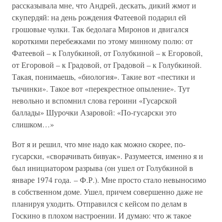
рассказывала мне, что Андрей, дескать, дикий жмот и
скупердяй: на день рождения Фатеевой подарил ей
грошовые чулки. Так бедолага Миронов и двигался
короткими перебежками по этому минному полю: от
Фатеевой – к Голубкиной, от Голубкиной – к Егоровой,
от Егоровой – к Градовой, от Градовой – к Голубкиной.
Такая, понимаешь, «биология». Такие вот «пестики и
тычинки». Такое вот «перекрестное опыление». Тут
невольно и вспомнил слова героини «Гусарской
баллады» Шурочки Азаровой: «По-гусарски это
слишком…»
Вот я и решил, что мне надо как можно скорее, по-
гусарски, «сворачивать бивуак». Разумеется, именно я и
был инициатором разрыва (он ушел от Голубкиной в
январе 1974 года. – Ф.Р.). Мне просто стало невыносимо
в собственном доме. Ушел, причем совершенно даже не
планируя уходить. Отправился с кейсом по делам в
Госкино в плохом настроении. И думаю: что ж такое