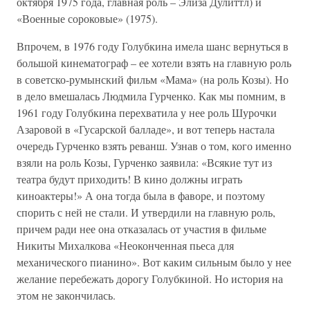
октября 1975 года, главная роль – Элиза Дулиттл) и
«Военные сороковые» (1975).
Впрочем, в 1976 году Голубкина имела шанс вернуться в
большой кинематограф – ее хотели взять на главную роль
в советско-румынский фильм «Мама» (на роль Козы). Но
в дело вмешалась Людмила Гурченко. Как мы помним, в
1961 году Голубкина перехватила у нее роль Шурочки
Азаровой в «Гусарской балладе», и вот теперь настала
очередь Гурченко взять реванш. Узнав о том, кого именно
взяли на роль Козы, Гурченко заявила: «Всякие тут из
театра будут приходить! В кино должны играть
киноактеры!» А она тогда была в фаворе, и поэтому
спорить с ней не стали. И утвердили на главную роль,
причем ради нее она отказалась от участия в фильме
Никиты Михалкова «Неоконченная пьеса для
механического пианино». Вот каким сильным было у нее
желание перебежать дорогу Голубкиной. Но история на
этом не закончилась.