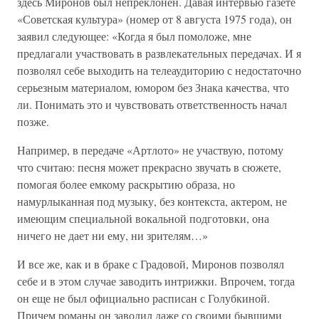
здесь Миронов был непреклонен. Давая интервью газете
«Советская культура» (номер от 8 августа 1975 года), он
заявил следующее: «Когда я был помоложе, мне
предлагали участвовать в развлекательных передачах. И я
позволял себе выходить на телеаудиторию с недостаточно
серьезным материалом, юмором без Знака качества, что
ли. Понимать это и чувствовать ответственность начал
позже.
Например, в передаче «Артлото» не участвую, потому
что считаю: песня может прекрасно звучать в сюжете,
помогая более емкому раскрытию образа, но
намурлыканная под музыку, без контекста, актером, не
имеющим специальной вокальной подготовки, она
ничего не дает ни ему, ни зрителям…»
И все же, как и в браке с Градовой, Миронов позволял
себе и в этом случае заводить интрижки. Впрочем, тогда
он еще не был официально расписан с Голубкиной.
Причем романы он заводил даже со своими бывшими