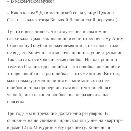
– В каком-таком музее?
– Как в каком?! Да в мастерской ее на улице Щукина.
(Так назывался тогда Большой Левшинский переулок.)
Тут-то и выяснилось, что о музее она и слыхом не
слыхивала. Даже как звали по имени-отчеству саму Анну
Семеновну Голубкину лжеплемянница, оказалось, тоже
не ведает. Конечно, это мелочь, просто глупое тщеславие.
Так сказать, психологическая ошибка. Но, как резонно
заметил Сталин: одна ошибка – это ошибка, две ошибки –
это две ошибки, а три ошибки – это уже линия! Вот так,
мало-помалу, именно линия из нанизанных на нее
ошибок и стала прочерчиваться все отчетливей, все
черней, пока наконец вообще она не разделила нас
навсегда…
Три года мы встречались достаточно регулярно. В
основном наши свидания происходили у нее на квартире
в доме 12 по Мичуринскому проспекту. Конечно, я