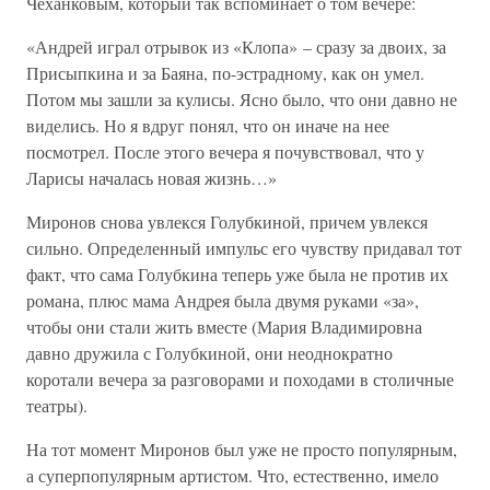
Чеханковым, который так вспоминает о том вечере:
«Андрей играл отрывок из «Клопа» – сразу за двоих, за
Присыпкина и за Баяна, по-эстрадному, как он умел.
Потом мы зашли за кулисы. Ясно было, что они давно не
виделись. Но я вдруг понял, что он иначе на нее
посмотрел. После этого вечера я почувствовал, что у
Ларисы началась новая жизнь…»
Миронов снова увлекся Голубкиной, причем увлекся
сильно. Определенный импульс его чувству придавал тот
факт, что сама Голубкина теперь уже была не против их
романа, плюс мама Андрея была двумя руками «за»,
чтобы они стали жить вместе (Мария Владимировна
давно дружила с Голубкиной, они неоднократно
коротали вечера за разговорами и походами в столичные
театры).
На тот момент Миронов был уже не просто популярным,
а суперпопулярным артистом. Что, естественно, имело