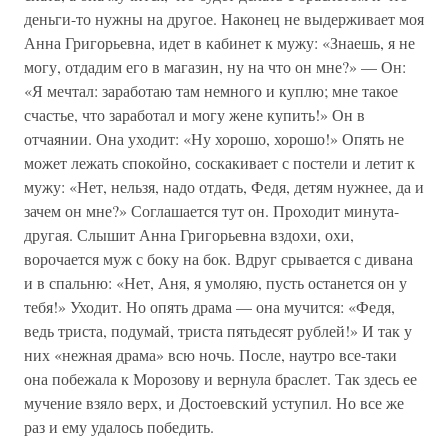
деньги-то нужны на другое. Наконец не выдерживает моя
Анна Григорьевна, идет в кабинет к мужу: «Знаешь, я не
могу, отдадим его в магазин, ну на что он мне?» — Он:
«Я мечтал: заработаю там немного и куплю; мне такое
счастье, что заработал и могу жене купить!» Он в
отчаянии. Она уходит: «Ну хорошо, хорошо!» Опять не
может лежать спокойно, соскакивает с постели и летит к
мужу: «Нет, нельзя, надо отдать, Федя, детям нужнее, да и
зачем он мне?» Соглашается тут он. Проходит минута-
другая. Слышит Анна Григорьевна вздохи, охи,
ворочается муж с боку на бок. Вдруг срывается с дивана
и в спальню: «Нет, Аня, я умоляю, пусть останется он у
тебя!» Уходит. Но опять драма — она мучится: «Федя,
ведь триста, подумай, триста пятьдесят рублей!» И так у
них «нежная драма» всю ночь. После, наутро все-таки
она побежала к Морозову и вернула браслет. Так здесь ее
мучение взяло верх, и Достоевский уступил. Но все же
раз и ему удалось победить.