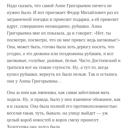
Надо сказать, что самой Анне Григорьевне ничего не
нужно было. И вот приезжает Федор Михайлович раз из
заграничной поездки и привозит подарки, а ей привозит
вдруг, совершенно неожиданно, рубашки. Анна
Григорьевна мне их показала, да и говорит: «Нет, ты
посмотри, посмотри, что он мне привез: ведь шелковые!»
Она, может быть, готова была хоть дерюгу носить, что
угодно, а это дюжина или полдюжины рубашек, и все
шелковые, голубые, разовые, белые. Часто Достоевский и
тратился вот на этакие глупости. Ну, а тут-то, когда
купил рубашки, вернуть их было нельзя. Так и остались
они у Анны Григорьевны…
Она за ним как нянюшка, как самая заботливая мать
ходила. Ну, и правда, было у них взаимное обожание, как
я и сказала. Она была полной его противоположностью:
веселая такая, чуть, бывало, на улицу выйдет — уж
целый короб новостей и ворох смеху принесет.
Хохотушка она долго была.