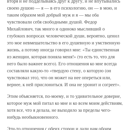
вторя и не подделываясь друг к другу, и не впутывались
своею душою — я — в его психологию, он — в мою, и
таким образом мой добрый муж и я — мы оба
чувствовали себя свободными душой. Федор
Михайлович, так много и одиноко мысливший о
глубоких вопросах человеческой души, вероятно, ценил
это мое невмешательство в его душевную и умственную
жизнь, а потому иногда говорил мне: «Ты единственная
из женщин, которая поняла меня!» (то есть то, что для
него было важнее всего). Его отношения ко мне всегда
составляли какую-то «твердую стену, о которую (он
чувствовал это), что он может на нее опереться или,
вернее, к ней прислониться. И она не уронит и согреет».
Этим объясняется, по-моему, и то удивительное доверие,
которое муж мой питал ко мне и ко всем моим действиям,
хотя все, что я делала, не выходило за пределы чего-
нибудь необыкновенного.
Эти-то отношения с обеих сторон и дали нам обоим