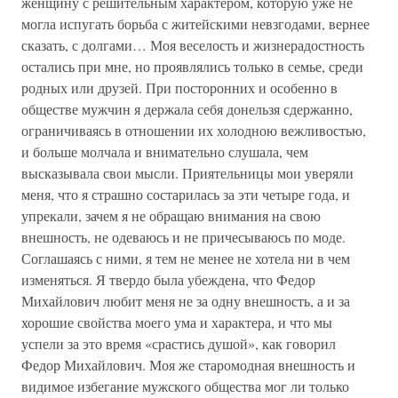
женщину с решительным характером, которую уже не
могла испугать борьба с житейскими невзгодами, вернее
сказать, с долгами… Моя веселость и жизнерадостность
остались при мне, но проявлялись только в семье, среди
родных или друзей. При посторонних и особенно в
обществе мужчин я держала себя донельзя сдержанно,
ограничиваясь в отношении их холодною вежливостью,
и больше молчала и внимательно слушала, чем
высказывала свои мысли. Приятельницы мои уверяли
меня, что я страшно состарилась за эти четыре года, и
упрекали, зачем я не обращаю внимания на свою
внешность, не одеваюсь и не причесываюсь по моде.
Соглашаясь с ними, я тем не менее не хотела ни в чем
изменяться. Я твердо была убеждена, что Федор
Михайлович любит меня не за одну внешность, а и за
хорошие свойства моего ума и характера, и что мы
успели за это время «срастись душой», как говорил
Федор Михайлович. Моя же старомодная внешность и
видимое избегание мужского общества мог ли только