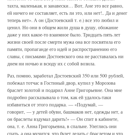
тахта, маленькая, и занавески… Вот, Ане это все равно,
ей ничего не составляет, есть ли это, или нет!.. Да и денег
теперь нет». А он (Достоевский т. е.) все это любил и
ценил. Но они в общем жили душа в душу, обожание
даже у них какое-то взаимное было. Тридцать пять лет
жизни своей после смерти мужа она все посвятила его
памяти, пропаганде его идей и распространению его
славы, с письмами Достоевского она не расставалась ни
днем ни ночью и всюду их с собой возила.
Раз, помню, заработал Достоевский 350 или 500 рублей,
побежал тотчас в Гостиный двор, купил у Морозова
браслет золотой и подарил Анне Григорьевне. Она мне
подробно рассказывала о том, как ей удалось-таки
избавиться от этого подарка. — «Подумай, —
говорит, — у детей обуви, башмаков нет, одежды нет, а
он браслеты вздумал дарить!» — Он спит в кабинете,
она, т. е. Анна Григорьевна, в спальне. Улеглись они
спать, а она мучится, что будет делать с браслетом и что