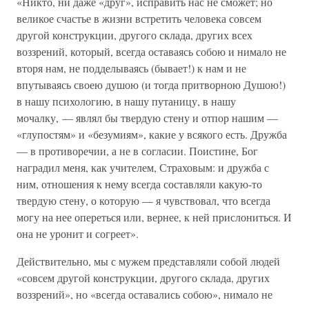
«Никто, ни даже «друг», исправить нас не сможет; но
великое счастье в жизни встретить человека совсем
другой конструкции, другого склада, других всех
воззрений, который, всегда оставаясь собою и нимало не
вторя нам, не подделываясь (бывает!) к нам и не
впутываясь своею душою (и тогда притворною Душою!)
в нашу психологию, в нашу путаницу, в нашу
мочалку, — являл бы твердую стену и отпор нашим —
«глупостям» и «безумиям», какие у всякого есть. Дружба
— в противоречии, а не в согласии. Поистине, Бог
наградил меня, как учителем, Страховым: и дружба с
ним, отношения к нему всегда составляли какую-то
твердую стену, о которую — я чувствовал, что всегда
могу на нее опереться или, вернее, к ней прислониться. И
она не уронит и согреет».
Действительно, мы с мужем представляли собой людей
«совсем другой конструкции, другого склада, других
воззрений», но «всегда оставались собою», нимало не