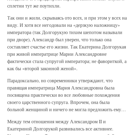
сплетни тут же поутихли.
Так они и жили, скрываясь ото всех, и при этом у всех на
виду. И хотя все негодовали на «дерзкую наложницу»
императора (так Долгорукую тихим шепотом называли
при дворе), Александр был уверен, что только она
составляет счастье его жизни. Так Екатерина Долгорукая
при живой императрице Марии Александровне
фактически стала супругой императора; не фавориткой, а
как бы «второй законной женой».
Парадоксально, но современники утверждают, что
правящая императрица Мария Александровна была
посвящена практически во все любовные похождения
своего царственного супруга. Впрочем, она была
больной женщиной и ничего не могла предложить ему…
Между тем отношения между Александром II и
Екатериной Долгорукой развивались все активнее.