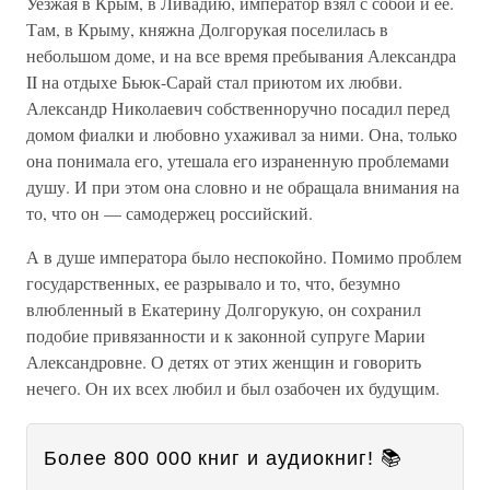
Уезжая в Крым, в Ливадию, император взял с собой и ее.
Там, в Крыму, княжна Долгорукая поселилась в
небольшом доме, и на все время пребывания Александра
II на отдыхе Бьюк-Сарай стал приютом их любви.
Александр Николаевич собственноручно посадил перед
домом фиалки и любовно ухаживал за ними. Она, только
она понимала его, утешала его израненную проблемами
душу. И при этом она словно и не обращала внимания на
то, что он — самодержец российский.
А в душе императора было неспокойно. Помимо проблем
государственных, ее разрывало и то, что, безумно
влюбленный в Екатерину Долгорукую, он сохранил
подобие привязанности и к законной супруге Марии
Александровне. О детях от этих женщин и говорить
нечего. Он их всех любил и был озабочен их будущим.
Более 800 000 книг и аудиокниг! 📚