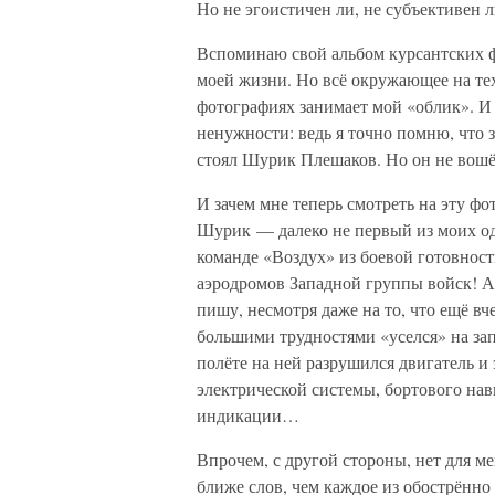
Но не эгоистичен ли, не субъективен 
Вспоминаю свой альбом курсантских 
моей жизни. Но всё окружающее на тех
фотографиях занимает мой «облик». И
ненужности: ведь я точно помню, что з
стоял Шурик Плешаков. Но он не вошёл
И зачем мне теперь смотреть на эту фот
Шурик — далеко не первый из моих од
команде «Воздух» из боевой готовност
аэродромов Западной группы войск! А
пишу, несмотря даже на то, что ещё вче
большими трудностями «уселся» на за
полёте на ней разрушился двигатель и 
электрической системы, бортового на
индикации…
Впрочем, с другой стороны, нет для м
ближе слов, чем каждое из обострённ