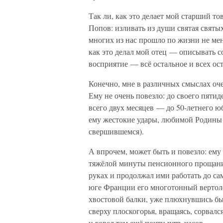
Так ли, как это делает мой старший 
Попов: изливать из души святая святы
многих из нас прошло по жизни не мен
как это делал мой отец — описывать с
восприятие — всё остальное и всех ос
Конечно, мне в различных смыслах оче
Ему не очень повезло: до своего пятид
всего двух месяцев — до 50-летнего ю
ему жестокие удары, любимой Родины (
свершившемся).
А впрочем, может быть и повезло: ему
тяжёлой минуты пенсионного прощани
руках и продолжал ими работать до са
юге Франции его многотонный вертолё
хвостовой балки, уже плюхнувшись б
сверху плоскогорья, вращаясь, сорвал
и горел там ещё почти пять часов…