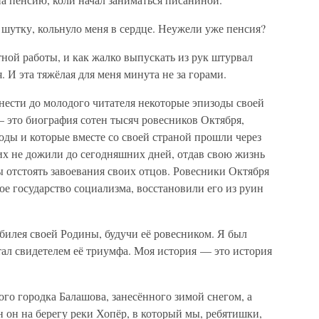
в шутку, кольнуло меня в сердце. Неужели уже пенсия?
тной работы, и как жалко выпускать из рук штурвал
. И эта тяжёлая для меня минута не за горами.
нести до молодого читателя некоторые эпизоды своей
— это биография сотен тысяч ровесников Октября,
годы и которые вместе со своей страной прошли через
их не дожили до сегодняшних дней, отдав свою жизнь
 отстоять завоевания своих отцов. Ровесники Октября
ое государство социализма, восстановили его из руин
билея своей Родины, будучи её ровесником. Я был
тал свидетелем её триумфа. Моя история — это история
го городка Балашова, занесённого зимой снегом, а
н он на берегу реки Хопёр, в который мы, ребятишки,