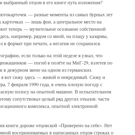
ли выбранный отцом в его книге путь изложения?
фотокарточек — разные моменты из самых бурных лет
 карточках — лишь фон, а центральное место на
 вот теперь — мучительное осознание собственной
десь, например, рядом со мной, на плацу у казармы,
 в формат при печати, а негатив не сохранился.
ографию, если только на этой неделе я узнал, что
нокашников — погиб в полёте на МиГ-29, взлетев по
и в дежурном звене на одном из германских
 я вот сижу здесь — живой и невредимый. Сижу и
ра, 7 февраля 1990 года, в очень плохую погоду с
пасную полосу на опытной машине. В испытательном
этому сопутствовал целый ряд других отказов: части
вигационного комплекса, опытной электронной
еня книги дороже отцовской «Проверено на себе». Нет
о мной воспринимаемых в написанных отцом строках о