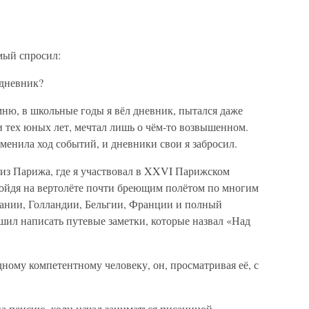
мый спросил:
дневник?
мню, в школьные годы я вёл дневник, пытался даже
ки тех юных лет, мечтал лишь о чём-то возвышенном.
менила ход событий, и дневники свои я забросил.
ь из Парижа, где я участвовал в XXVI Парижском
ойдя на вертолёте почти бреющим полётом по многим
ании, Голландии, Бельгии, Франции и полный
ешил написать путевые заметки, которые назвал «Над
дному компетентному человеку, он, просматривая её, с
на пенсию, коли начал заниматься писаниной.