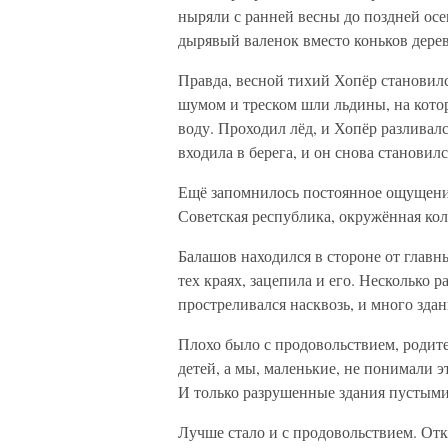
ныряли с ранней весны до поздней осен
дырявый валенок вместо коньков дере
Правда, весной тихий Хопёр становилс
шумом и треском шли льдины, на котор
воду. Проходил лёд, и Хопёр разливалс
входила в берега, и он снова становил
Ещё запомнилось постоянное ощущени
Советская республика, окружённая ко
Балашов находился в стороне от главн
тех краях, зацепила и его. Несколько 
простреливался насквозь, и много зда
Плохо было с продовольствием, родите
детей, а мы, маленькие, не понимали э
И только разрушенные здания пустыми
Лучше стало и с продовольствием. Отк