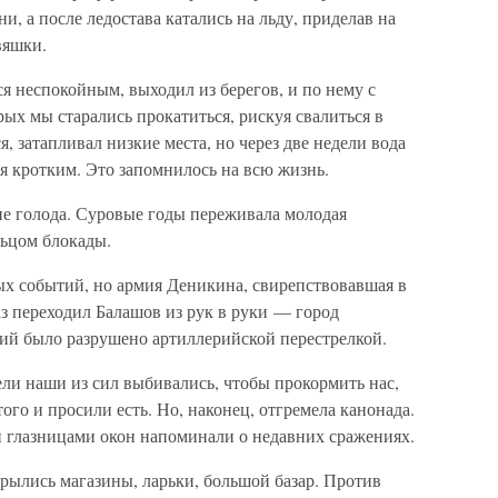
и, а после ледостава катались на льду, приделав на
вяшки.
я неспокойным, выходил из берегов, и по нему с
ых мы старались прокатиться, рискуя свалиться в
я, затапливал низкие места, но через две недели вода
ся кротким. Это запомнилось на всю жизнь.
е голода. Суровые годы переживала молодая
льцом блокады.
ых событий, но армия Деникина, свирепствовавшая в
раз переходил Балашов из рук в руки — город
ний было разрушено артиллерийской перестрелкой.
ли наши из сил выбивались, чтобы прокормить нас,
того и просили есть. Но, наконец, отгремела канонада.
 глазницами окон напоминали о недавних сражениях.
рылись магазины, ларьки, большой базар. Против