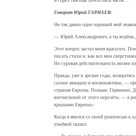
Говорит Юрий ГАРНАЕВ:
Не так давно один хороший мой знако
— Юрий Александрович, а ты ведёшь 
Этот вопрос застал меня врасплох. По
писать стихи и, как все мои сверстни
Но суровая действительность жизни из
Правда, уже в зрелые годы, возвратяс
салоне авиации и космонавтики, — пр
странам Европы: Польше, Германии, Д
впечатлений от этого перелёта, — я р
крышами Европы».
Когда я явился со своей рукописью к о
улыбкой сказал:
— Да, видно, и Гарнаев уже собрался 