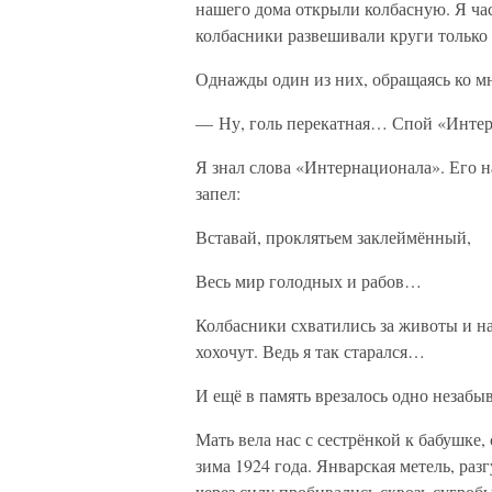
нашего дома открыли колбасную. Я час
колбасники развешивали круги только 
Однажды один из них, обращаясь ко мн
— Ну, голь перекатная… Спой «Интер
Я знал слова «Интернационала». Его н
запел:
Вставай, проклятьем заклеймённый,
Весь мир голодных и рабов…
Колбасники схватились за животы и на
хохочут. Ведь я так старался…
И ещё в память врезалось одно незабы
Мать вела нас с сестрёнкой к бабушке,
зима 1924 года. Январская метель, раз
через силу пробивались сквозь сугроб