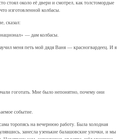
то стоял около её двери и смотрел, как толстомордые
что изготовленной колбасы.
е, сказал:
национал» — дам колбасы.
аучил меня петь мой дядя Ваня — красногвардеец. И я
чали гоготать. Мне было непонятно, почему они
ваемое событие.
 сама торопясь на вечернюю работу. Была холодная
гулявшись, занесла узенькие балашовские улочки, и мы
ы. Навстречу нам, согнувшись от ветра, шёл мужчина.