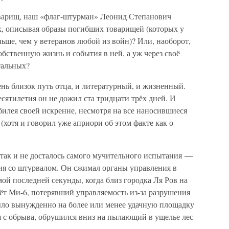
товарищ, наш «флаг-штурман» Леонид Степанович
х, описывая образы погибших товарищей (которых у
ьше, чем у ветеранов любой из войн)? Или, наоборот,
обственную жизнь и события в ней, а уж через своё
тальных?
нь близок путь отца, и литературный, и жизненный.
есятилетия он не дожил ста тридцати трёх дней. И
билея своей искренне, несмотря на все наносившиеся
хотя и говорил уже априори об этом факте как о
 так и не досталось самого мучительного испытания —
я со штурвалом. Он сжимал органы управления в
мой последней секунды, когда близ городка Ля Ров на
т Ми-6, потерявший управляемость из-за разрушения
ыло вынужденно на более или менее удачную площадку
ся с обрыва, обрушился вниз на пылающий в ущелье лес