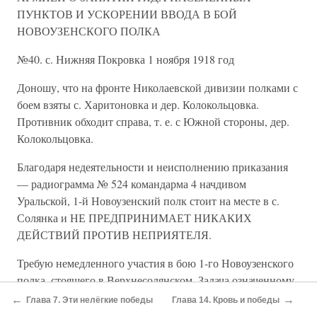
ПУНКТОВ И УСКОРЕНИИ ВВОДА В БОЙ
НОВОУЗЕНСКОГО ПОЛКА
№40. с. Нижняя Покровка 1 ноября 1918 год
Доношу, что на фронте Николаевской дивизии полками с
боем взяты с. Харитоновка и дер. Колокольцовка.
Противник обходит справа, т. е. с Южной стороны, дер.
Колокольцовка.
Благодаря недеятельности и неисполнению приказания
— радиограмма № 524 командарма 4 начдивом
Уральской, 1-й Новоузенский полк стоит на месте в с.
Солянка и НЕ ПРЕДПРИНИМАЕТ НИКАКИХ
ДЕЙСТВИЙ ПРОТИВ НЕПРИЯТЕЛЯ.
Требую немедленного участия в бою 1-го Новоузенского
полка, стоящего в Верхнесолянском. Задача означенному
полку - занять хутор Бенардак.
←
→
Глава 7. Эти нелёгкие победы
Глава 14. Кровь и победы