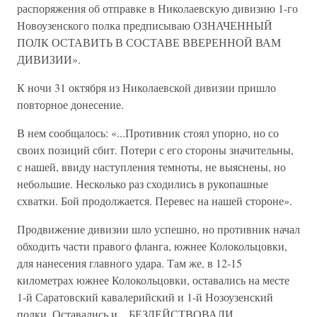
распоряжения об отправке в Николаевскую дивизию 1-го
Новоузенского полка предписываю ОЗНАЧЕННЫЙ
ПОЛК ОСТАВИТЬ В СОСТАВЕ ВВЕРЕННОЙ ВАМ
ДИВИЗИИ».
К ночи 31 октября из Николаевской дивизии пришло
повторное донесение.
В нем сообщалось: «...Противник стоял упорно, но со
своих позиций сбит. Потери с его стороны значительны,
с нашей, ввиду наступления темноты, не выяснены, но
небольшие. Несколько раз сходились в рукопашные
схватки. Бой продолжается. Перевес на нашей стороне».
Продвижение дивизии шло успешно, но противник начал
обходить части правого фланга, южнее Колокольцовки,
для нанесения главного удара. Там же, в 12-15
километрах южнее Колокольцовки, оставались на месте
1-й Саратовский кавалерийский и 1-й Нозоузенский
полки. Оставались и... БЕЗДЕЙСТВОВАЛИ.