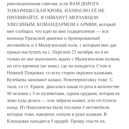
революционным советам, если ВАМ ДОРОГА
ТОВАРИЩЕСКАЯ КРОВЬ, НАПРАСНО ЕЁ НЕ
ПРОЛИВАЙТЕ. Я ОБМАНУТ МЕРЗАВЦЕМ
ХВЕСИНЫМ, КОМАНДАРМОМ 4 АРМИИ, который
мне сообщил, что идет ко мне подкрепление — вся
конница Уральской дивизии и бронированный
автомобиль и 4 Малоузенский полк, с которым мне дан
приказ наступать на с. Перелюб 23 октября, но я не
только не мог выполнить задачу с Малоузенским полком,
но сего времени (не знаю), где он находится. Стою в
Нижней Покровке, со всех сторон окружен казаками.
Кузебаева занимают казаки, Новочерниговку тоже. С
тыла, со ст. Ершов, двигалась какая-то рота в количестве
90 человек с 5-ю пулеметами, одним орудием, которая не
знаю куда делась — или забрали казаки, или отступила
назад. Из Николаевска были посланы 4 автомобиля,
которые тоже, наверное, попали в руки казакам. В
Клинцовке находятся 5 орудий. Прошу спасти их.