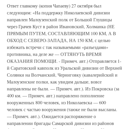
Ответ главкому (копия Чапаеву) 27 октября был
следующим: «На поддержку Николаевской дивизии
направлен Малоузенский полк от Большой Глушицы
через Грачев Куст в район Ивановский, Холманка (НЕ
ПРЯМЫМ ПУТЕМ, СОСТАВЛЯЮЩИМ 100 КМ, А В
ОБХОД С СЕВЕРО-ЗАПАДА, НА 150 КМ, с целью
избежать встречи с так называемыми «разъездами»
противника, на деле же — ОТТЯНУТЬ ВРЕМЯ
ОКАЗАНИЯ ПОМОЩИ. - Примеч. авт.) Отправляется 1-
й Саратовский кавполк из Уральской дивизии от Верхней
Солянки на Волчанский, Черниговку (кавалерийский и
Малоузенские полки, как увидим дальше, вовсе
направлены не были. — Примеч. авт.). Из Покровска (за
400 км. — Примеч. авт.) направлено пополнение
вооруженных 800 человек, из Николаевска — 600
человек с частью вооружения (таюке не были высланы.
— Примеч. авт.). Ожидается распоряжение о
направлении бригады Самарской дивизии из районов