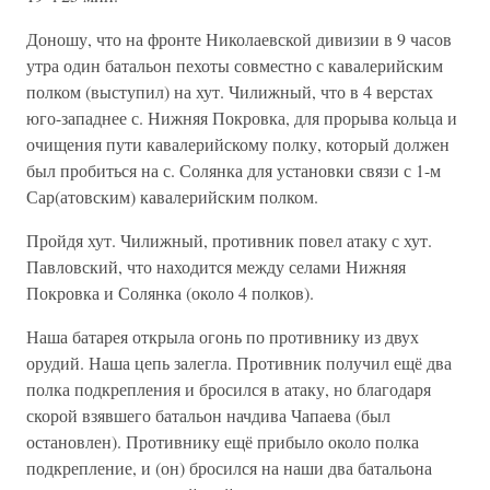
Доношу, что на фронте Николаевской дивизии в 9 часов
утра один батальон пехоты совместно с кавалерийским
полком (выступил) на хут. Чилижный, что в 4 верстах
юго-западнее с. Нижняя Покровка, для прорыва кольца и
очищения пути кавалерийскому полку, который должен
был пробиться на с. Солянка для установки связи с 1-м
Сар(атовским) кавалерийским полком.
Пройдя хут. Чилижный, противник повел атаку с хут.
Павловский, что находится между селами Нижняя
Покровка и Солянка (около 4 полков).
Наша батарея открыла огонь по противнику из двух
орудий. Наша цепь залегла. Противник получил ещё два
полка подкрепления и бросился в атаку, но благодаря
скорой взявшего батальон начдива Чапаева (был
остановлен). Противнику ещё прибыло около полка
подкрепление, и (он) бросился на наши два батальона