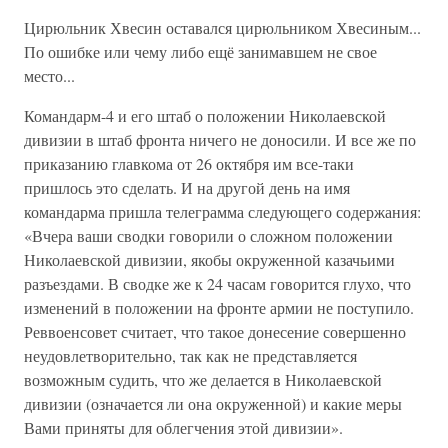
Цирюльник Хвесин оставался цирюльником Хвесиным...
По ошибке или чему либо ещё занимавшем не свое
место...
Командарм-4 и его штаб о положении Николаевской
дивизии в штаб фронта ничего не доносили. И все же по
приказанию главкома от 26 октября им все-таки
пришлось это сделать. И на другой день на имя
командарма пришла телеграмма следующего содержания:
«Вчера ваши сводки говорили о сложном положении
Николаевской дивизии, якобы окруженной казачьими
разъездами. В сводке же к 24 часам говорится глухо, что
изменений в положении на фронте армии не поступило.
Реввоенсовет считает, что такое донесение совершенно
неудовлетворительно, так как не представляется
возможным судить, что же делается в Николаевской
дивизии (означается ли она окруженной) и какие меры
Вами приняты для облегчения этой дивизии».