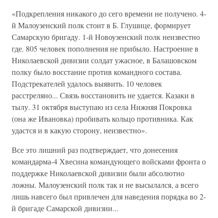
«Подкрепления никакого до сего времени не получено. 4-
й Малоузенский полк стоит в Б. Глушице, формирует
Самарскую бригаду. 1-й Новоузенский полк неизвестно
где. 805 человек пополнения не прибыло. Настроение в
Николаевской дивизии солдат ужасное, в Балашовском
полку было восстание против командного состава.
Подстрекателей удалось выявить. 10 человек
расстреляно... Связь восстановить не удается. Казаки в
тылу. 31 октября выступаю из села Нижняя Покровка
(она же Ивановка) пробивать кольцо противника. Как
удастся и в какую сторону, неизвестно».
Все это лишний раз подтверждает, что донесения
командарма-4 Хвесина командующего войсками фронта о
поддержке Николаевской дивизии были абсолютно
ложны. Малоузенский полк так и не высылался, а всего
лишь навсего был привлечен для наведения порядка во 2-
й бригаде Самарской дивизии...