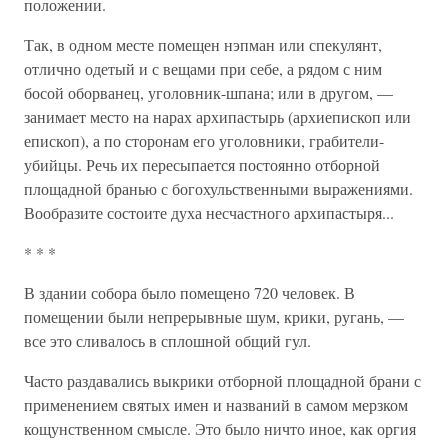
положении.
Так, в одном месте помещен нэпман или спекулянт,
отлично одетый и с вещами при себе, а рядом с ним
босой оборванец, уголовник-шпана; или в другом, —
занимает место на нарах архипастырь (архиепископ или
епископ), а по сторонам его уголовники, грабители-
убийцы. Речь их пересыпается постоянно отборной
площадной бранью с богохульственными выражениями.
Вообразите состоите духа несчастного архипастыря...
* * *
В здании собора было помещено 720 человек. В
помещении были непрерывные шум, крики, ругань, —
все это сливалось в сплошной общий гул.
Часто раздавались выкрики отборной площадной брани с
применением святых имен и названий в самом мерзком
кощунственном смысле. Это было ничто иное, как оргия