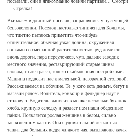
посылали, они в ягдкоммандо ловили партизан… Смотри
— Стрелка!
Въезжаем в длинный поселок, заправляемся у пустующей
бензоколонки. Поселок настолько типичен для Колымы,
что тщетно пытаюсь приметить что-нибудь
отличительное: обычная узкая долина, окруженная
сопками со смешанной растительностью, ряд домиков
вдоль дороги, пара переулочков, чуть дальше заводик
местного значения, реставрирующий старые шины —
словом, та же трасса, только окаймленная постройками.
Машина подвозит нас к маленькой, невзрачной столовой.
Рассаживаемся на обочине. Те, у кого есть деньги, бегут в
магазин рядом. Водитель, конвоир и фельдшер идут в
столовую. Водитель выносит в мешке несколько буханок
хлеба, крупную селедку и раздает нам наши обеденные
пайки. Появляется рослая женщина в белом, сильно
загрязненном халате. Она с удивительной легкостью
тащит два больших ведра жидкого чая, вызывающе качая