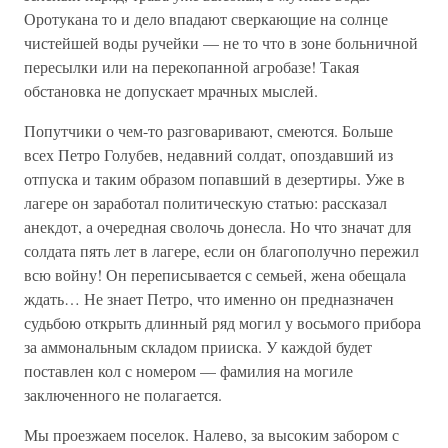
Оротукана то и дело впадают сверкающие на солнце
чистейшей воды ручейки — не то что в зоне больничной
пересылки или на перекопанной агробазе! Такая
обстановка не допускает мрачных мыслей.
Попутчики о чем-то разговаривают, смеются. Больше
всех Петро Голубев, недавний солдат, опоздавший из
отпуска и таким образом попавший в дезертиры. Уже в
лагере он заработал политическую статью: рассказал
анекдот, а очередная сволочь донесла. Но что значат для
солдата пять лет в лагере, если он благополучно пережил
всю войну! Он переписывается с семьей, жена обещала
ждать… Не знает Петро, что именно он предназначен
судьбою открыть длинный ряд могил у восьмого прибора
за аммональным складом прииска. У каждой будет
поставлен кол с номером — фамилия на могиле
заключенного не полагается.
Мы проезжаем поселок. Налево, за высоким забором с