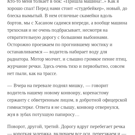
Кто-то меня толкает в бок: «Пришла машина!..» Как я
хорошо спал! Перед нами стоит «студебейкер», новый, до
блеска вымытый. В нем отличные скамейки вдоль
бортов, мы с Хасаном садимся впереди, а вообще машина
трехосная и не очень подбрасывает, несмотря на
отвратительную дорогу с большими выбоинами.
Осторожно проезжаем по прогнившему мостику и
останавливаемся — водитель набирает воду для
радиатора. Мотор молчит, и слышно громкое пение птиц,
журчание речки. Здесь очень тихо и первобытно, совсем
нет пыли, как на трассе.
— Вчера на перевале поднял мишку, — говорит
водитель нашему новому конвоиру, коренастому
сержанту с обветренным лицом, в добротной офицерской
гимнастерке. Ответа я не слышу, конвоир отвернулся,
жуя в зубах потухшую папиросу…
Поворот, другой, третий. Дорогу вдруг перебегает речка
— короткая задержка, включаем все оси, переезжаем и —