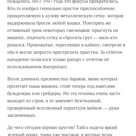
нуждались. Но с 1947 года эти фокусы прекратились.
Кто-то изобрел гениально простое приспособление:
прикрепляемую к кузову металлическую сетку, которая
выдерживала бросок любой кошки. Повторять же
отчаянный трюк некоторых смельчаков: прыгнуть на
машину, отцепить сетку и сбросить груз — мало кто
решался. Провожатые, пересевшие в кабину, смотрели в
оба и могли запросто пристрелить прыгуна. За отбитое
нападение полагался только рапорт с отчетом об
использованном боеприпасе.
Возле длинных приземистых бараков, мимо которых
пролетает наша машина, стоят теперь под навесами
бульдозеры или грейдеры. Но эта техника очень часто
выходит из строя, и ее заменяет безотказный,
проверенный всесоюзный перпетуум мобиле — руки
заключенных.
До чего сегодня хорошо кругом! Тайга надела яркий
зеленый наряд, трава уже высокая, в мутные воды