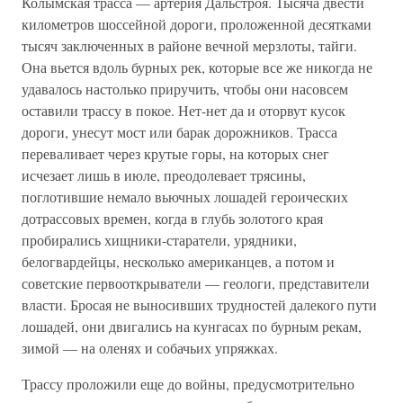
Колымская трасса — артерия Дальстроя. Тысяча двести
километров шоссейной дороги, проложенной десятками
тысяч заключенных в районе вечной мерзлоты, тайги.
Она вьется вдоль бурных рек, которые все же никогда не
удавалось настолько приручить, чтобы они насовсем
оставили трассу в покое. Нет-нет да и оторвут кусок
дороги, унесут мост или барак дорожников. Трасса
переваливает через крутые горы, на которых снег
исчезает лишь в июле, преодолевает трясины,
поглотившие немало вьючных лошадей героических
дотрассовых времен, когда в глубь золотого края
пробирались хищники-старатели, урядники,
белогвардейцы, несколько американцев, а потом и
советские первооткрыватели — геологи, представители
власти. Бросая не выносивших трудностей далекого пути
лошадей, они двигались на кунгасах по бурным рекам,
зимой — на оленях и собачьих упряжках.
Трассу проложили еще до войны, предусмотрительно