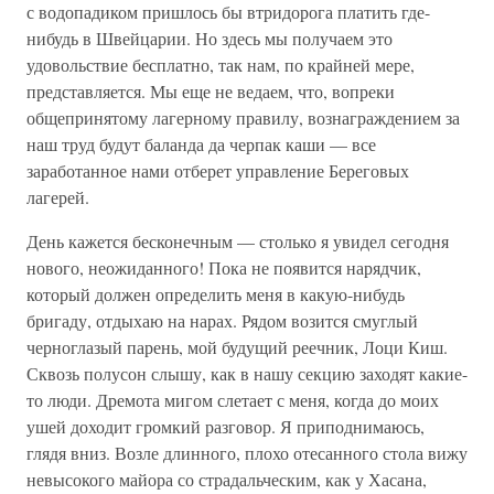
с водопадиком пришлось бы втридорога платить где-
нибудь в Швейцарии. Но здесь мы получаем это
удовольствие бесплатно, так нам, по крайней мере,
представляется. Мы еще не ведаем, что, вопреки
общепринятому лагерному правилу, вознаграждением за
наш труд будут баланда да черпак каши — все
заработанное нами отберет управление Береговых
лагерей.
День кажется бесконечным — столько я увидел сегодня
нового, неожиданного! Пока не появится нарядчик,
который должен определить меня в какую-нибудь
бригаду, отдыхаю на нарах. Рядом возится смуглый
черноглазый парень, мой будущий реечник, Лоци Киш.
Сквозь полусон слышу, как в нашу секцию заходят какие-
то люди. Дремота мигом слетает с меня, когда до моих
ушей доходит громкий разговор. Я приподнимаюсь,
глядя вниз. Возле длинного, плохо отесанного стола вижу
невысокого майора со страдальческим, как у Хасана,