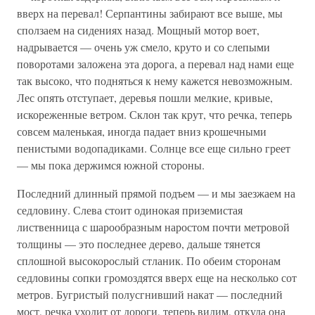
вверх на перевал! Серпантины забирают все выше, мы
сползаем на сидениях назад. Мощный мотор воет,
надрывается — очень уж смело, круто и со слепыми
поворотами заложена эта дорога, а перевал над нами еще
так высоко, что подняться к нему кажется невозможным.
Лес опять отступает, деревья пошли мелкие, кривые,
искореженные ветром. Склон так крут, что речка, теперь
совсем маленькая, иногда падает вниз крошечными
пенистыми водопадиками. Солнце все еще сильно греет
— мы пока держимся южной стороны.
Последний длинный прямой подъем — и мы заезжаем на
седловину. Слева стоит одинокая приземистая
лиственница с шарообразным наростом почти метровой
толщины — это последнее дерево, дальше тянется
сплошной высокорослый стланик. По обеим сторонам
седловины сопки громоздятся вверх еще на несколько сот
метров. Бугристый полусгнивший накат — последний
мост, речка уходит от дороги, теперь видим, откуда она