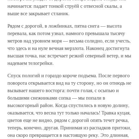
начинается: падает тонкой струёй с отвесной скалы, а
выше все закрывает стланик.
Рядом с дорогой, в ложбинках, пятна снега — высота
перевала, как потом узнал, намного превышала тысячу
метров над уровнем моря — весьма солидно, если учесть,
что здесь и на нуле вечная мерзлота. Наконец достигнута
высшая точка, нас встречает резкий северный ветер, и мы
надеваем телогрейки.
Спуск пологий и гораздо короче подъема. После первого
поворота открывается вид на ту сторону, но он отнюдь не
вызывает нашего восторга: почти голая, с осыпью и
большими снежниками сопка — мы попали в
высокогорный район. Когда спустились в новую долину,
оказывается, что весна тут только началась! Травка куцая,
цветов еще не видно, рядом с дорогой опять течет речка,
теперь, конечно, другая. Принимая из распадков притоки,
она скоро превращается в настоящую реку. Это длинная,