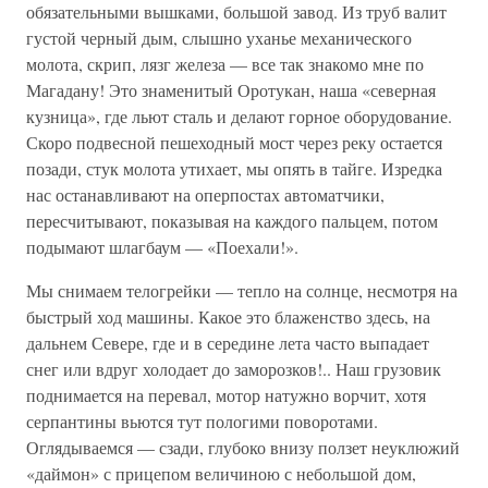
обязательными вышками, большой завод. Из труб валит
густой черный дым, слышно уханье механического
молота, скрип, лязг железа — все так знакомо мне по
Магадану! Это знаменитый Оротукан, наша «северная
кузница», где льют сталь и делают горное оборудование.
Скоро подвесной пешеходный мост через реку остается
позади, стук молота утихает, мы опять в тайге. Изредка
нас останавливают на оперпостах автоматчики,
пересчитывают, показывая на каждого пальцем, потом
подымают шлагбаум — «Поехали!».
Мы снимаем телогрейки — тепло на солнце, несмотря на
быстрый ход машины. Какое это блаженство здесь, на
дальнем Севере, где и в середине лета часто выпадает
снег или вдруг холодает до заморозков!.. Наш грузовик
поднимается на перевал, мотор натужно ворчит, хотя
серпантины вьются тут пологими поворотами.
Оглядываемся — сзади, глубоко внизу ползет неуклюжий
«даймон» с прицепом величиною с небольшой дом,