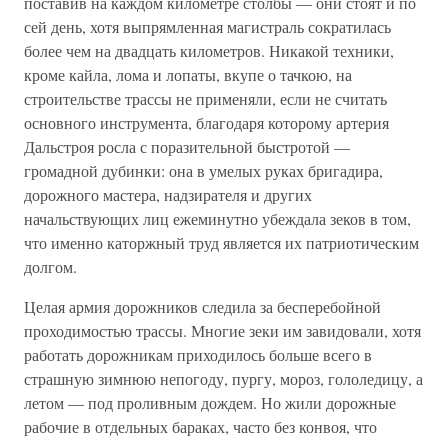
поставив на каждом километре столбы — они стоят и по
сей день, хотя выпрямленная магистраль сократилась
более чем на двадцать километров. Никакой техники,
кроме кайла, лома и лопаты, вкупе о тачкою, на
строительстве трассы не применяли, если не считать
основного инструмента, благодаря которому артерия
Дальстроя росла с поразительной быстротой —
громадной дубинки: она в умелых руках бригадира,
дорожного мастера, надзирателя и других
начальствующих лиц ежеминутно убеждала зеков в том,
что именно каторжный труд является их патриотическим
долгом.
Целая армия дорожников следила за бесперебойной
проходимостью трассы. Многие зеки им завидовали, хотя
работать дорожникам приходилось больше всего в
страшную зимнюю непогоду, пургу, мороз, гололедицу, а
летом — под проливным дождем. Но жили дорожные
рабочие в отдельных бараках, часто без конвоя, что