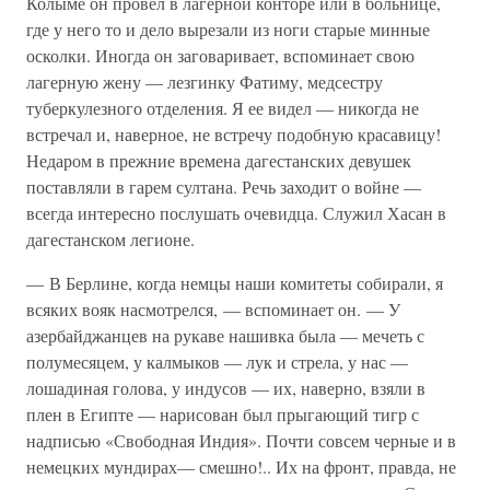
Колыме он провел в лагерной конторе или в больнице,
где у него то и дело вырезали из ноги старые минные
осколки. Иногда он заговаривает, вспоминает свою
лагерную жену — лезгинку Фатиму, медсестру
туберкулезного отделения. Я ее видел — никогда не
встречал и, наверное, не встречу подобную красавицу!
Недаром в прежние времена дагестанских девушек
поставляли в гарем султана. Речь заходит о войне —
всегда интересно послушать очевидца. Служил Хасан в
дагестанском легионе.
— В Берлине, когда немцы наши комитеты собирали, я
всяких вояк насмотрелся, — вспоминает он. — У
азербайджанцев на рукаве нашивка была — мечеть с
полумесяцем, у калмыков — лук и стрела, у нас —
лошадиная голова, у индусов — их, наверно, взяли в
плен в Египте — нарисован был прыгающий тигр с
надписью «Свободная Индия». Почти совсем черные и в
немецких мундирах— смешно!.. Их на фронт, правда, не