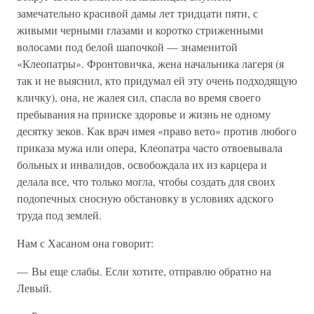
замечательно красивой дамы лет тридцати пяти, с
живыми черными глазами и коротко стриженными
волосами под белой шапочкой — знаменитой
«Клеопатры». Фронтовичка, жена начальника лагеря (я
так и не выяснил, кто придумал ей эту очень подходящую
кличку), она, не жалея сил, спасла во время своего
пребывания на прииске здоровье и жизнь не одному
десятку зеков. Как врач имея «право вето» против любого
приказа мужа или oпера, Клеопатра часто отвоевывала
больных и инвалидов, освобождала их из карцера и
делала все, что только могла, чтобы создать для своих
подопечных сносную обстановку в условиях адского
труда под землей.
Нам с Хасаном она говорит:
— Вы еще слабы. Если хотите, отправлю обратно на
Левый.