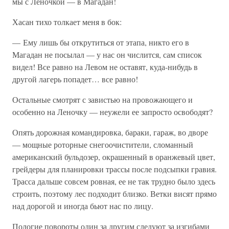
мы с Леночкой — в Магадан!
Хасан тихо толкает меня в бок:
— Ему лишь бы открутиться от этапа, никто его в
Магадан не посылал — у нас он числится, сам список
видел! Все равно на Левом не оставят, куда-нибудь в
другой лагерь попадет… все равно!
Остальные смотрят с завистью на провожающего и
особенно на Леночку — неужели ее запросто освободят?
Опять дорожная командировка, бараки, гараж, во дворе
— мощные роторные снегоочистители, сломанный
американский бульдозер, окрашенный в оранжевый цвет,
грейдеры для планировки трассы после подсыпки гравия.
Трасса дальше совсем ровная, ее не так трудно было здесь
строить, поэтому лес подходит близко. Ветки висят прямо
над дорогой и иногда бьют нас по лицу.
Пологие повороты один за другим следуют за изгибами