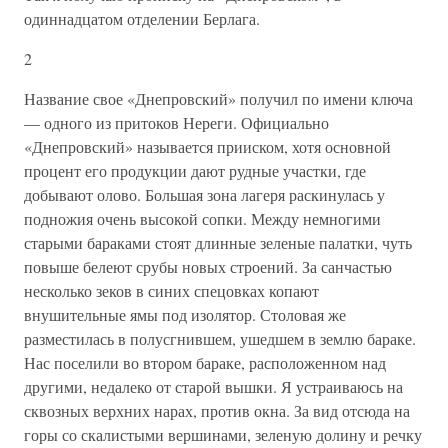
одиннадцатом отделении Берлага.
2
Название свое «Днепровский» получил по имени ключа
— одного из притоков Нереги. Официально
«Днепровский» называется прииском, хотя основной
процент его продукции дают рудные участки, где
добывают олово. Большая зона лагеря раскинулась у
подножия очень высокой сопки. Между немногими
старыми бараками стоят длинные зеленые палатки, чуть
повыше белеют срубы новых строений. За санчастью
несколько зеков в синих спецовках копают
внушительные ямы под изолятор. Столовая же
разместилась в полусгнившем, ушедшем в землю бараке.
Нас поселили во втором бараке, расположенном над
другими, недалеко от старой вышки. Я устраиваюсь на
сквозных верхних нарах, против окна. За вид отсюда на
горы со скалистыми вершинами, зеленую долину и речку