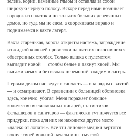
зелень, корни, каменные глыбы и оставляя за собой
широкую черную полосу. Вскоре перед нами возникает
городок из палаток и нескольких больших деревянных
домов, но туда мы не едем, а сворачиваем вправо и
поднимаемся к вахте лагеря.
Вахта старенькая, ворота открыты настежь, заграждение
из жидкой колючей проволоки на шатких покосившихся
обветренных столбах. Только вышка с пулеметом
выглядит новой — столбы белые и пахнут хвоей. Мы
высаживаемся и без всяких церемоний заходим в лагерь.
Первым делом нас ведут в санчасть — она рядом с вахтой
— и осматривают. В сравнении с больницей обстановка
здесь, конечно, убогая. Меня поражает большое
количество всевозможных писарей, статистиков,
фельдшеров и санитаров — фактически тут прячутся все
придурки, пока для них не находится другое место
«далеко от лопаты». Все эти липовые медики вертятся
вокруг своей вольной начальницы, смуглой,