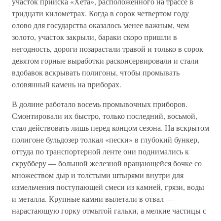
участок прииска «Хета», расположенного на трассе в
тридцати километрах. Когда в сорок четвертом году
олово для государства оказалось менее важным, чем
золото, участок закрыли, бараки скоро пришли в
негодность, дороги позарастали травой и только в сорок
девятом горные выработки расконсервировали и стали
вдобавок вскрывать полигоны, чтобы промывать
оловянный камень на приборах.
В долине работало восемь промывочных приборов.
Смонтировали их быстро, только последний, восьмой,
стал действовать лишь перед концом сезона. На вскрытом
полигоне бульдозер толкал «пески» в глубокий бункер,
оттуда по транспортерной ленте они поднимались к
скрубберу — большой железной вращающейся бочке со
множеством дыр и толстыми штырями внутри для
измельчения поступающей смеси из камней, грязи, воды
и металла. Крупные камни вылетали в отвал —
нарастающую горку отмытой гальки, а мелкие частицы с