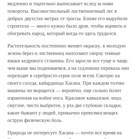
медленно и тщательно выписывает вслед за нами
повороты. Высокоствольный лиственничный лес в
добрых двухстах метрах от трассы. Ближе его вырубили
строители — много нужно было дров, чтобы кормить и
обогревать народ, который когда-то здесь трудился.
Растительность постепенно меняет окраску, в молодую
зелень берез и лиственниц наползают сверху темные
языки кедрового стланика. Его заросли все гуще и чаще,
чем выше мы поднимаемся, а на седловине перевала они
переходят в серебристо-серое поле ягеля. Смотрю на
своего соседа, кабардинца Хасана. При каждом толчке
машины он морщится — вероятно, еще сильно болит
израненная на войне нога. Красивое кавказское лицо,
смуглое, чисто выбритое, у рта две глубокие складки,
какие бывают у людей, привычно превозмогающих
острую физическую боль.
Природа не интересует Хасана — почти все время на