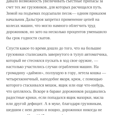
давало возможность увеличивать съестные припасы за
счет тех же грузовиков, для которых расчищался путь.
Зимой на подъемах подсыпали песок— одним приказом
начальник Дальстроя запретил применение цепей на
колесах машин, что могло намного облегчить труд
дорожников, но зато на несколько процентов уменьшило
бы срок годности скатов.
Спустя какое-то время дошло до того, что на большие
грузовики сталисажать завернутого в тулуп автоматчика,
который не стеснялся пускать в ход свое оружие, —
настолько участились случаи ограбления машин. На
громадину «даймон», ползущую в гору, летела кошка —
четырехконечный, наподобие якоря, крюк, с помощью
которого стаскивался мешок, ящик или еще что-нибудь,
что цеплялось. Вскоре в бараке дорожников раздавались
радостные крики, если попадался ящик махорки, масла
или другой дефицит. А в муке, благодаря грузовикам,
шедшим с нею денно и нощно, дорожники никогда не