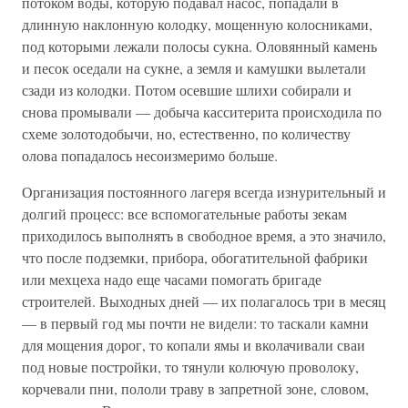
потоком воды, которую подавал насос, попадали в
длинную наклонную колодку, мощенную колосниками,
под которыми лежали полосы сукна. Оловянный камень
и песок оседали на сукне, а земля и камушки вылетали
сзади из колодки. Потом осевшие шлихи собирали и
снова промывали — добыча касситерита происходила по
схеме золотодобычи, но, естественно, по количеству
олова попадалось несоизмеримо больше.
Организация постоянного лагеря всегда изнурительный и
долгий процесс: все вспомогательные работы зекам
приходилось выполнять в свободное время, а это значило,
что после подземки, прибора, обогатительной фабрики
или мехцеха надо еще часами помогать бригаде
строителей. Выходных дней — их полагалось три в месяц
— в первый год мы почти не видели: то таскали камни
для мощения дорог, то копали ямы и вколачивали сваи
под новые постройки, то тянули колючую проволоку,
корчевали пни, пололи траву в запретной зоне, словом,