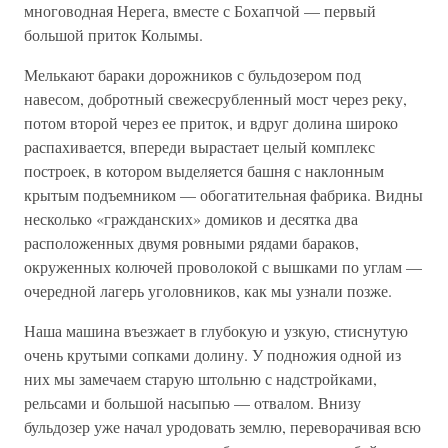
многоводная Нерега, вместе с Бохапчой — первый
большой приток Колымы.
Мелькают бараки дорожников с бульдозером под
навесом, добротный свежесрубленный мост через реку,
потом второй через ее приток, и вдруг долина широко
распахивается, впереди вырастает целый комплекс
построек, в котором выделяется башня с наклонным
крытым подъемником — обогатительная фабрика. Видны
несколько «гражданских» домиков и десятка два
расположенных двумя ровными рядами бараков,
окруженных колючей проволокой с вышками по углам —
очередной лагерь уголовников, как мы узнали позже.
Наша машина въезжает в глубокую и узкую, стиснутую
очень крутыми сопками долину. У подножия одной из
них мы замечаем старую штольню с надстройками,
рельсами и большой насыпью — отвалом. Внизу
бульдозер уже начал уродовать землю, переворачивая всю