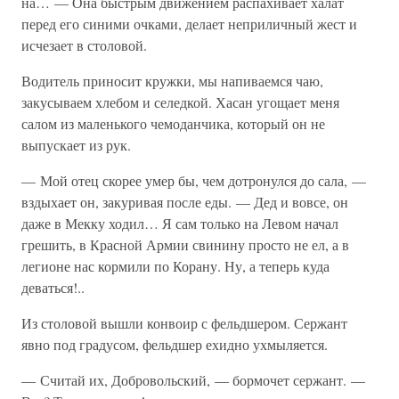
на… — Она быстрым движением распахивает халат
перед его синими очками, делает неприличный жест и
исчезает в столовой.
Водитель приносит кружки, мы напиваемся чаю,
закусываем хлебом и селедкой. Хасан угощает меня
салом из маленького чемоданчика, который он не
выпускает из рук.
— Мой отец скорее умер бы, чем дотронулся до сала, —
вздыхает он, закуривая после еды. — Дед и вовсе, он
даже в Мекку ходил… Я сам только на Левом начал
грешить, в Красной Армии свинину просто не ел, а в
легионе нас кормили по Корану. Ну, а теперь куда
деваться!..
Из столовой вышли конвоир с фельдшером. Сержант
явно под градусом, фельдшер ехидно ухмыляется.
— Считай их, Добровольский, — бормочет сержант. —