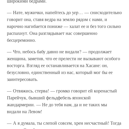
широкими бедрами.
— Нате, мужички, напейтесь до yep… — снисходительно
говорит она, ставя ведра на землю рядом с нами, и
нарочно нагибается пониже — халат ее и без того сильно
распахнут. Она разглядывает нас совершенно
бесцеремонно.
— Что, небось бабу давно не видали? — продолжает
женщина, заметив, что ее прелести не вызывают особого
восторга. Взгляд ее останавливается на Хасане: он,
безусловно, единственный из нас, который мог бы ее
заинтересовать.
— Отвяжись, стерва! — громко говорит ей коренастый
Парейчук, бывший фельдфебель японской
жандармерии. — Не до тебя нам, да и не таких мы
видали на Левом!
— А я думала, ты слепой совсем, хрен несчастный! Тогда