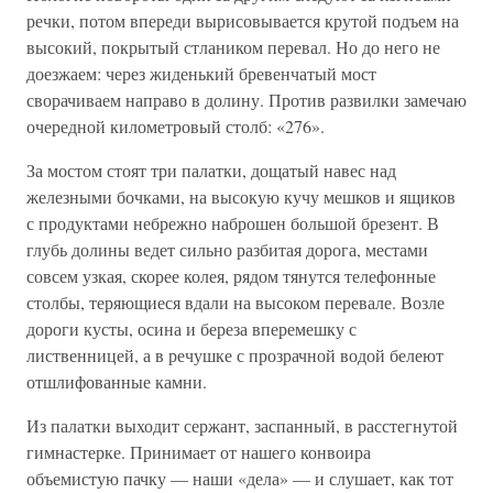
речки, потом впереди вырисовывается крутой подъем на
высокий, покрытый стлаником перевал. Но до него не
доезжаем: через жиденький бревенчатый мост
сворачиваем направо в долину. Против развилки замечаю
очередной километровый столб: «276».
За мостом стоят три палатки, дощатый навес над
железными бочками, на высокую кучу мешков и ящиков
с продуктами небрежно наброшен большой брезент. В
глубь долины ведет сильно разбитая дорога, местами
совсем узкая, скорее колея, рядом тянутся телефонные
столбы, теряющиеся вдали на высоком перевале. Возле
дороги кусты, осина и береза вперемешку с
лиственницей, а в речушке с прозрачной водой белеют
отшлифованные камни.
Из палатки выходит сержант, заспанный, в расстегнутой
гимнастерке. Принимает от нашего конвоира
объемистую пачку — наши «дела» — и слушает, как тот