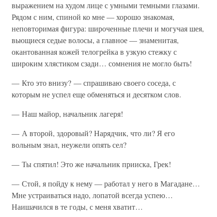
выражением на худом лице с умными темными глазами.
Рядом с ним, спиной ко мне — хорошо знакомая,
неповторимая фигура: широченные плечи и могучая шея,
вьющиеся седые волосы, а главное — знаменитая,
окантованная кожей телогрейка в узкую стежку с
широким хлястиком сзади… сомнения не могло быть!
— Кто это внизу? — спрашиваю своего соседа, с
которым не успел еще обменяться и десятком слов.
— Наш майор, начальник лагеря!
— А второй, здоровый? Нарядчик, что ли? Я его
вольным знал, неужели опять сел?
— Ты спятил! Это же начальник прииска, Грек!
— Стой, я пойду к нему — работал у него в Магадане…
Мне устраиваться надо, лопатой всегда успею…
Наишачился в те годы, с меня хватит…