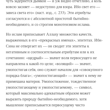
чуть задернется дымкой — и уж видно отчетливо, а коль
вовсю засияет — недоступно для взора. Ибо свет его —
завеса света его» (наст. изд., с. 233). Эти атрибуты
согласуются и с абсолютной простотой бытийно-
необходимого, и со строгим монотеизмом ислама.
Но ислам приписывает Аллаху множество качеств,
выраженных в его «прекрасных именах», эпитетах. Ибн-
Сина не отвергает их — он сводит эти эпитеты к
негативным и соотносительным атрибутам или к их
сочетанию: «щедрый» — значит воля первосущего не
направлена к какой-то цели; «волящий» — значит,
умопостигая себя, оно служит началом для «совокупного
порядка блага»; «умопостигающий» — значит к нему не
примешана материя. Умопостижение, тождественное
умопостигающему и умопостигаемому, — символ,
который максимально адекватным образом может
выразить природу бытийно-необходимого, хотя
мышление приписывается первосущему чисто