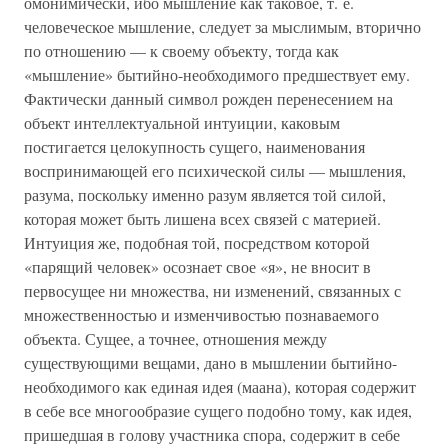
омонимически, ибо мышление как таковое, т. е.
человеческое мышление, следует за мыслимым, вторично
по отношению — к своему объекту, тогда как
«мышление» бытийно-необходимого предшествует ему.
Фактически данный символ рожден перенесением на
объект интеллектуальной интуиции, каковым
постигается целокупность сущего, наименования
воспринимающей его психической силы — мышления,
разума, поскольку именно разум является той силой,
которая может быть лишена всех связей с материей.
Интуиция же, подобная той, посредством которой
«парящий человек» осознает свое «я», не вносит в
первосущее ни множества, ни изменений, связанных с
множественностью и изменчивостью познаваемого
объекта. Сущее, а точнее, отношения между
существующими вещами, дано в мышлении бытийно-
необходимого как единая идея (маана), которая содержит
в себе все многообразие сущего подобно тому, как идея,
пришедшая в голову участника спора, содержит в себе