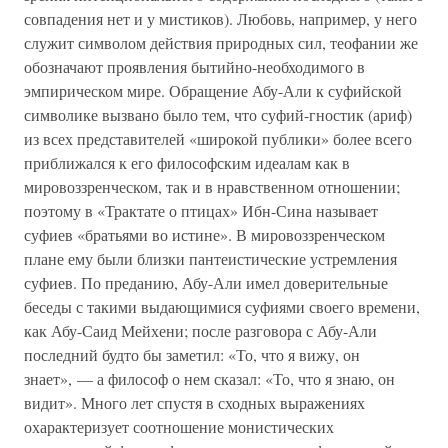
совпадения нет и у мистиков). Любовь, например, у него
служит символом действия природных сил, теофании же
обозначают проявления бытийно-необходимого в
эмпирическом мире. Обращение Абу-Али к суфийской
символике вызвано было тем, что суфий-гностик (ариф)
из всех представителей «широкой публики» более всего
приближался к его философским идеалам как в
мировоззренческом, так и в нравственном отношении;
поэтому в «Трактате о птицах» Ибн-Сина называет
суфиев «братьями во истине». В мировоззренческом
плане ему были близки пантеистические устремления
суфиев. По преданию, Абу-Али имел доверительные
беседы с такими выдающимися суфиями своего времени,
как Абу-Саид Мейхени; после разговора с Абу-Али
последний будто бы заметил: «То, что я вижу, он
знает», — а философ о нем сказал: «То, что я знаю, он
видит». Много лет спустя в сходных выражениях
охарактеризует соотношение монистических