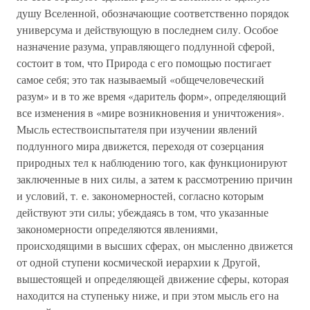
душу Вселенной, обозначающие соответственно порядок
универсума и действующую в последнем силу. Особое
назначение разума, управляющего подлунной сферой,
состоит в том, что Природа с его помощью постигает
самое себя; это так называемый «общечеловеческий
разум» и в то же время «даритель форм», определяющий
все изменения в «мире возникновения и уничтожения».
Мысль естествоиспытателя при изучении явлений
подлунного мира движется, переходя от созерцания
природных тел к наблюдению того, как функционируют
заключенные в них силы, а затем к рассмотрению причин
и условий, т. е. закономерностей, согласно которым
действуют эти силы; убеждаясь в том, что указанные
закономерности определяются явлениями,
происходящими в высших сферах, он мысленно движется
от одной ступени космической иерархии к Другой,
вышестоящей и определяющей движение сферы, которая
находится на ступеньку ниже, и при этом мысль его на