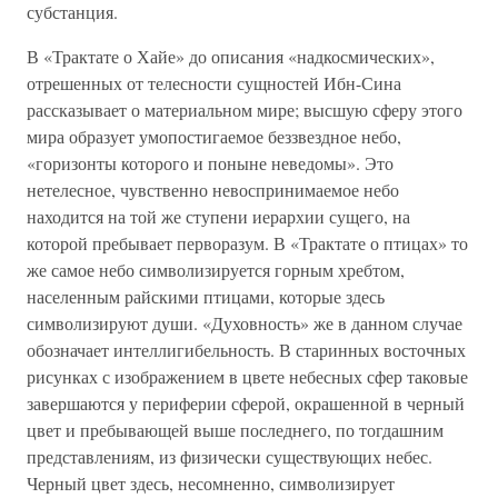
субстанция.
В «Трактате о Хайе» до описания «надкосмических»,
отрешенных от телесности сущностей Ибн-Сина
рассказывает о материальном мире; высшую сферу этого
мира образует умопостигаемое беззвездное небо,
«горизонты которого и поныне неведомы». Это
нетелесное, чувственно невоспринимаемое небо
находится на той же ступени иерархии сущего, на
которой пребывает перворазум. В «Трактате о птицах» то
же самое небо символизируется горным хребтом,
населенным райскими птицами, которые здесь
символизируют души. «Духовность» же в данном случае
обозначает интеллигибельность. В старинных восточных
рисунках с изображением в цвете небесных сфер таковые
завершаются у периферии сферой, окрашенной в черный
цвет и пребывающей выше последнего, по тогдашним
представлениям, из физически существующих небес.
Черный цвет здесь, несомненно, символизирует