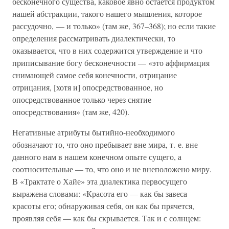
бесконечного существа, каковое явно остается продуктом
нашей абстракции, такого нашего мышления, которое
рассудочно, — и только» (там же, 367–368); но если такие
определения рассматривать диалектически, то
оказывается, что в них содержится утверждение и что
приписывание богу бесконечности — «это аффирмация
снимающей самое себя конечности, отрицание
отрицания, [хотя и] опосредствованное, но
опосредствованное только через снятие
опосредствования» (там же, 420).
Негативные атрибуты бытийно-необходимого
обозначают то, что оно пребывает вне мира, т. е. вне
данного нам в нашем конечном опыте сущего, а
соотносительные — то, что оно и не внеположено миру.
В «Трактате о Хайе» эта диалектика первосущего
выражена словами: «Красота его — как бы завеса
красоты его; обнаруживая себя, он как бы прячется,
проявляя себя — как бы скрывается. Так и с солнцем: