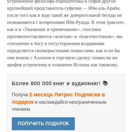
устремлений философа-перипатетика и суфия другой
крупнейший представитель суфизма — Ибн-аль-Араби,
после того как в ходе такой же доверительной беседы он
познакомится с воззрениями Ибн-Рушда. В этом трактате,
как и в «Указаниях и примечаниях», гностики
противопоставляются «аскетам» и «благочестивым», чье
отношение к богу и потусторонним воздаяниям
определяется своекорыстными помыслами, как если бы
они вошли с Аллахом в торговую сделку; помыслы же
арифов устремлены к познанию Истины как таковому.
Более 800 000 книг и аудиокниг! 📚
2 месяца Литрес Подписки в
Получи
подарок
и наслаждайся неограниченным
чтением
ПОЛУЧИТЬ ПОДАРОК