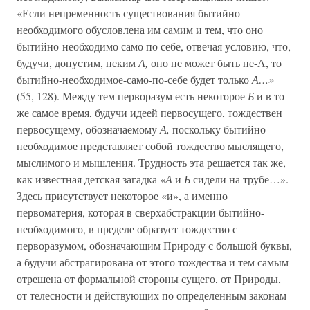
«Если непременность существования бытийно-
необходимого обусловлена им самим и тем, что оно
бытийно-необходимо само по себе, отвечая условию, что,
будучи, допустим, неким
А,
оно не может быть не-А, то
бытийно-необходимое-само-по-себе будет только
А…»
(55, 128). Между тем перворазум есть некоторое
Б
и в то
же самое время, будучи идеей первосущего, тождествен
первосущему, обозначаемому
А,
поскольку бытийно-
необходимое представляет собой тождество мыслящего,
мыслимого и мышления. Трудность эта решается так же,
как известная детская загадка
«А
и
Б
сидели на трубе…».
Здесь присутствует некоторое «и», а именно
первоматерия, которая в сверхабстракции бытийно-
необходимого, в пределе образует тождество с
перворазумом, обозначающим Природу с большой буквы,
а будучи абстрагирована от этого тождества и тем самым
отрешена от формальной стороны сущего, от Природы,
от телесности и действующих по определенным законам