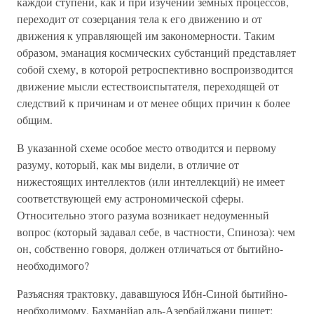
каждой ступени, как и при изучении земных процессов,
переходит от созерцания тела к его движению и от
движения к управляющей им закономерности. Таким
образом, эманация космических субстанций представляет
собой схему, в которой ретроспективно воспроизводится
движение мысли естествоиспытателя, переходящей от
следствий к причинам и от менее общих причин к более
общим.
В указанной схеме особое место отводится и первому
разуму, который, как мы видели, в отличие от
нижестоящих интеллектов (или интеллекций) не имеет
соответствующей ему астрономической сферы.
Относительно этого разума возникает недоуменный
вопрос (который задавал себе, в частности, Спиноза): чем
он, собственно говоря, должен отличаться от бытийно-
необходимого?
Разъясняя трактовку, дававшуюся Ибн-Синой бытийно-
необходимому, Бахманйар аль-Азербайджани пишет: