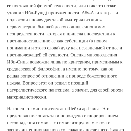
ее постоянной формой телесности, или (как это позже
уточнил Ибн-Рушд) протяженности, Абу-Али как раз и
подготовил почву для такой «материализации»
первоматерии, бывшей до того лишь синонимом
неопределенности, которая и привела впоследствии к
противопоставлению ее как субстанции (в новом
понимании и этого слова) духу как независимой от нее и
противолежащей ей сущности. Оценка мировоззрения
Ибн-Сины возможна лишь по критериям, применимым к
средневековой философии, а именно по тому, как он
решал вопрос об отношении к природе божественного
начала. Вопрос этот он решал с позиций
натуралистического пантеизма, а значит, для своей эпохи
материалистически.
Наконец, о «мистицизме» аш-Шейха ар-Раиса. Это
представление опять-таки порождено игнорированием
несовпадения символа с символизируемым с точки
зрения интенционального содержания последнего (такого