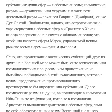
субстанции: души сфер — небесные ангелы; космические
разумы — архангелы, или херувимы; в частности,
деятельный разум — архангел Гавриил (Джабраил), он же
Дух Святой. Любопытно, однако, что астрологические
характеристики небесных сфер в «Трактате о Хайе»
иногда совершенно не вяжутся с обликом ангелов; это
особенно касается сферы Марса, управляемой неким
рыжеволосым царем — сущим дьяволом.
Ясно, что проистекание космических субстанций друг из
друга не в большей мере может быть онтологическим или
космологическим процессом, чем проистекание из
бытийно-необходимого бытийно-возможного, взятого в
целом; предположение противоположного
противоречило бы определению субстанции. Далее
космические разумы и души, выполняющие в космологии
Ибн-Сины те же функции, которые в космологии
Аристотеля выполняют двигатели небесных сфер, сами
по себе образуют единый разум Вселенной и единую