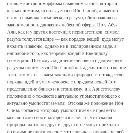
столь же антропоморфным символом закона, который,
как мы помним, используется и Ибн-Синой, а именно
взамен символа космического разума, обозначающего
закономерность движения небесной сферы. Но у Абу-
Али, как и у других восточных перипатетиков, символ
разума толкуется шире — как порядок вещей, куда могут
входить и законы, однако не в изолированном виде, а
наподобие того, как теоремы входят в Евклидову
геометрию. Поэтому соединение человека с деятельным
разумом понимается Ибн-Синой как адекватное познание
того, что мы называем законами природы, т. е тождество
порядка идей в уме у человека с порядком вещей (это
представление близко и к стоицизму, и к Аристотелеву
положению о тождестве актуально упомостигающего с
актуально умопостигаемым). Отсюда же положение Ибн-
Сины, согласно которому умопостигаемые предметы
мыслят сами себя и которое означает то, что законы
природы вытекают друг из друга и не могут приходить
во взаимное противоречие, что «логика», порядок вещей