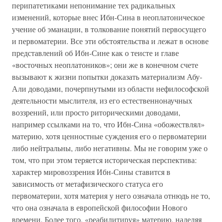
перипатетиками непонимание тех радикальных
изменений, которые внес Ибн-Сина в неоплатоническое
учение об эманации, в толкование понятий первосущего
и первоматерии. Все эти обстоятельства и лежат в основе
представлений об Ибн-Сине как о теисте и главе
«восточных неоплатоников»; они же в конечном счете
вызывают к жизни попытки доказать материализм Абу-
Али доводами, почерпнутыми из области нефилософской
деятельности мыслителя, из его естественнонаучных
воззрений, или просто риторическими доводами,
например ссылками на то, что Ибн-Сина «обожествлял»
материю, хотя ценностные суждения его о первоматерии
либо нейтральны, либо негативны. Мы не говорим уже о
том, что при этом теряется историческая перспектива:
характер мировоззрения Ибн-Сины ставится в
зависимость от метафизического статуса его
первоматерии, хотя материя у него означала отнюдь не то,
что она означала в европейской философии Нового
времени. Более того, «реабилитируя» материю, наделяя