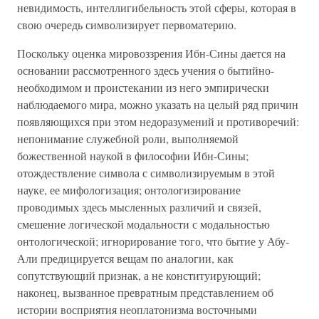
невидимость, интеллигибельность этой сферы, которая в
свою очередь символизирует первоматерию.
Поскольку оценка мировоззрения Ибн-Сины дается на
основании рассмотренного здесь учения о бытийно-
необходимом и проистекании из него эмпирически
наблюдаемого мира, можно указать на целый ряд причин
появляющихся при этом недоразумений и противоречий:
непонимание служебной роли, выполняемой
божественной наукой в философии Ибн-Сины;
отождествление символа с символизируемым в этой
науке, ее мифологизация; онтологизирование
проводимых здесь мысленных различий и связей,
смешение логической модальности с модальностью
онтологической; игнорирование того, что бытие у Абу-
Али предицируется вещам по аналогии, как
сопутствующий признак, а не конституирующий;
наконец, вызванное превратным представлением об
истории восприятия неоплатонизма восточными