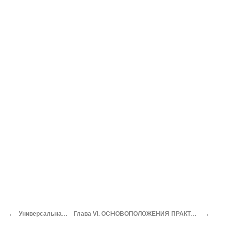
←
→
Универсальная наука
Глава VI. ОСНОВОПОЛОЖЕНИЯ ПРАКТИЧЕСКИХ НАУК