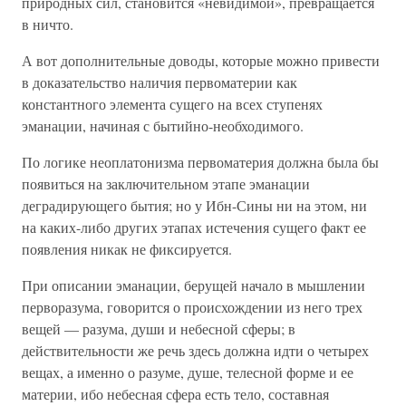
природных сил, становится «невидимой», превращается
в ничто.
А вот дополнительные доводы, которые можно привести
в доказательство наличия первоматерии как
константного элемента сущего на всех ступенях
эманации, начиная с бытийно-необходимого.
По логике неоплатонизма первоматерия должна была бы
появиться на заключительном этапе эманации
деградирующего бытия; но у Ибн-Сины ни на этом, ни
на каких-либо других этапах истечения сущего факт ее
появления никак не фиксируется.
При описании эманации, берущей начало в мышлении
перворазума, говорится о происхождении из него трех
вещей — разума, души и небесной сферы; в
действительности же речь здесь должна идти о четырех
вещах, а именно о разуме, душе, телесной форме и ее
материи, ибо небесная сфера есть тело, составная