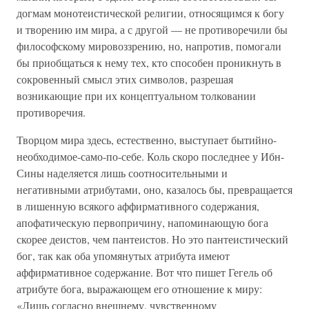
догмам монотеистической религии, относящимся к богу
и творению им мира, а с другой — не противоречили бы
философскому мировоззрению, но, напротив, помогали
бы приобщаться к нему тех, кто способен проникнуть в
сокровенный смысл этих символов, разрешая
возникающие при их концептуальном толковании
противоречия.
Творцом мира здесь, естественно, выступает бытийно-
необходимое-само-по-себе. Коль скоро последнее у Ибн-
Сины наделяется лишь соотносительными и
негативными атрибутами, оно, казалось бы, превращается
в лишенную всякого аффирмативного содержания,
апофатическую первопричину, напоминающую бога
скорее деистов, чем пантеистов. Но это пантеистический
бог, так как оба упомянутых атрибута имеют
аффирмативное содержание. Вот что пишет Гегель об
атрибуте бога, выражающем его отношение к миру:
«Лишь согласно внешнему, чувственному