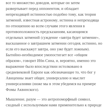
все то множество доводов, которые он затем
развертывает перед оппонентом, и обладает
непреходящей истинностью подобно тому, как теория
затмений, известная астроному, истинна и непреходяща
по отношению ко всем случаям этого явления в
противоположность предсказаниям, касающимся
отдельных затмений (суждение «завтра будет затмение»,
высказанное о завтрашнем затмении сегодня, истинно, но
если его выскажут завтра, оно уже будет ложным).
Бытийно-необходимое умопостигает все «общим
образом», говорит Ибн-Сина, и, вероятно, именно это
выражение было впоследствии истолковано в
средневековой Европе как обозначающее то, что бог у
Авиценны знает общее, универсалию и мыслит
универсалиями (ниже мы в этом убедимся на примере
Фомы Аквинского).
Мышление, разум — это антропоморфный символ,
сходный с используемым нами применительно к природе