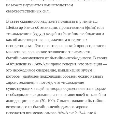
не может нарушаться вмешательством
сверхъестественных сил.
В свете сказанного надлежит понимать и учение аш-
Шейха ар-Раиса об эманации, проистеканни (файд) или
«исхождении» (судур) вещей из бытийно-необходимого
как об акте творения, выраженном в терминах
неоплатонизма. Это не онтологический процесс, а чисто
мысленное, логическое отношение зависимости
бытийно-возможного от бытийно-необходимого. В своих
«Объяснениях» Абу-Али прямо говорит, что эманация —
это необходимое следование, импликация (лузум),
которое «наиболее подходящим образом можно назвать
„проистеканием“» потому, что «исхождение
существующих вещей из творца осуществляется в форме
необходимого следования, а не по зависящей от какой-то
акциденции воли» (20, 100). Смысл эманации бытийно-
возможного из бытийно-необходимого хорошо
передается примером самого Абу-Али: 2+2=4, где 4