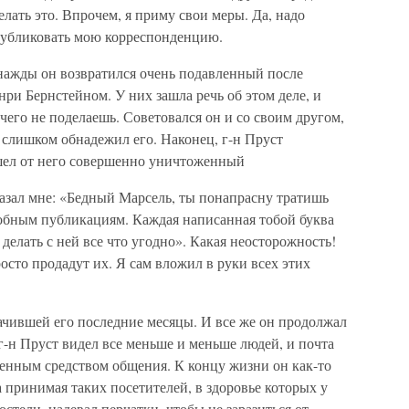
лать это. Впрочем, я приму свои меры. Да, надо
 публиковать мою корреспонденцию.
нажды он возвратился очень подавлен­ный после
нри Бернстейном. У них зашла речь об этом деле, и
ичего не поделаешь. Совето­вался он и со своим другом,
слишком обна­дежил его. Наконец, г-н Пруст
шел от него со­вершенно уничтоженный
зал мне: «Бедный Марсель, ты пона­прасну тратишь
добным публикациям. Каждая написанная тобой буква
 делать с ней все что угодно». Какая неосторожность!
росто продадут их. Я сам вложил в руки всех этих
ачившей его последние месяцы. И все же он продолжал
 г-н Пруст видел все меньше и меньше людей, и почта
твенным средством общения. К концу жизни он как-то
а принимая таких посетителей, в здоровье которых у
­стели, надевал перчатки, чтобы не заразиться от