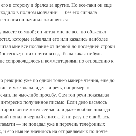
его в сторону и брался за другие. Но все-таки он еще
исходило в полном молчании — без его сигнала
ре чтения он начинал оживляться.
 вместе со мной; он читал мне не все, но объяснял
стах, которые забавляли его или казались наиболее
читал мне все послание от первой до последней строки
онтескье; в них почти всегда была какая-нибудь
ние сопрово­ждалось и комментариями по отношению к
го реакцию уже по одной только манере чтения, еще до
ние, и уже знала, идет ли речь, например, о
ечать на чью-либо просьбу. Сам тон речи показывал
о интересно полученное письмо. Если дело касалось
оторого он не хотел сейчас или даже вообще никогда
вший попал в черный список. И ни разу не ошиблась.
о памяти — не попадал уже в перечень телефонных
, и его имя не значилось на отправляемых по почте