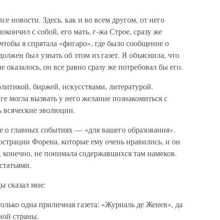
се новости. Здесь, как и во всем другом, от него
окончил с собой, его мать, г-жа Строе, сразу же
 чтобы я спрятала «фигаро», где было сообщение о
 должен был узнать об этом из газет. Я объяснила, что
оказалось, он все равно сразу же потребовал бы его.
олитикой, биржей, искусствами, лите­ратурой.
ге могла вызвать у него желание познакомиться с
ь всяческие эволюции.
е о главных событиях — «для вашего образования».
страции Форена, которые ему очень нравились, и он
я, конечно, не понимала содержавшихся там намеков.
статьями.
ы сказал мне:
лько одна приличная газета: «Журналь де Женев», да
ной страны.