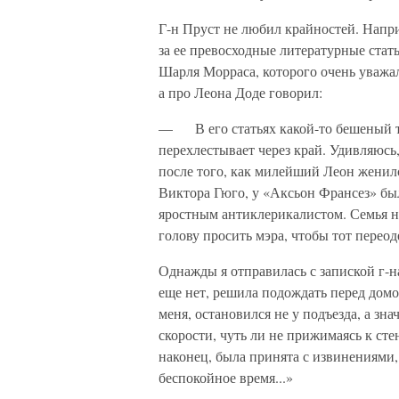
Г-н Пруст не любил крайностей. Напр
за ее превосходные литературные стат
Шарля Морраса, которого очень уважал
а про Леона Доде говорил:
— В его статьях какой-то бешеный тал
перехлестывает через край. Удивляюсь, 
после того, как милейший Леон женилс
Виктора Гюго, у «Аксьон Франсез» был
яростным антиклерикалистом. Семья не
голову просить мэра, чтобы тот перео
Однажды я отправилась с запиской г-на 
еще нет, решила подождать перед домом
меня, остановился не у подъезда, а зн
скорости, чуть ли не прижимаясь к сте
наконец, была принята с извинениями, 
беспокойное время...»