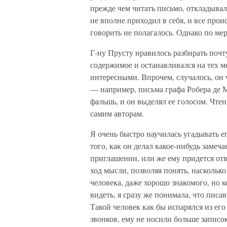
прежде чем читать письмо, откла­дывал 
не вполне приходил в себя, и все про
говорить не полага­лось. Однако по ме
Г-ну Прусту нравилось разбирать почту
содержимое и останавливался на тех ме
интересными. Впрочем, случалось, он 
— например, письма графа Робера де М
фальшь, и он выделял ее голосом. Чте
самим авторам.
Я очень быстро научилась угадывать е
того, как он делал какое-нибудь замеча
приглашении, или же ему придется отв
ход мысли, позволяя понять, наскольк
человека, даже хорошо знакомого, но к
видеть, я сразу же понимала, что писа
Такой человек как бы испарялся из ег
звонков, ему не носили больше записок