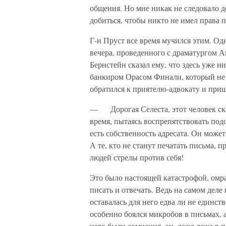
общения. Но мне никак не следовало де
добиться, чтобы никто не имел права
Г-н Пруст все время мучился этим. Од
вечера, проведенного с драматургом А
Бернстейн сказал ему, что здесь уже н
банкиром Орасом Финали, который не 
обратился к приятелю-адвокату и при
— Дорогая Селеста, этот человек ска
время, пытаясь воспрепятствовать по
есть собственность адресата. Он может
А те, кто не станут печатать письма, п
людей стрелы против себя!
Это было настоящей катастрофой, омр
писать и отвечать. Ведь на самом деле
оставалась для него едва ли не единс
особенно боялся микробов в письмах, 
него были сомнения, он, даже лежа в по