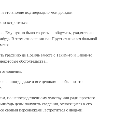
 и это вполне подтверждало мои до­гадки.
но встретиться.
час. Ему нужно было созреть — обду­мать, увидятся ли
нибудь. В этом отношении г-н Пруст отличался большой
меня:
 графиню де Ноайль вместе с Та­ким-то и Такой-то.
некоторые обстоятельст­ва...
я отношения.
тов, а иногда даже и все целиком — обычно это
.
том, по непосредственному чувству или ради простого
-нибудь цель: получить све­дения, относящиеся к его
 со своими персо­нажами; встретиться с людьми,