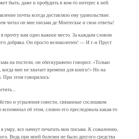
ет быть, даже и пробудить в ком-то интерес к ней.
авление почты всегда доставляло ему удовольствие.
ем читал он мне письма де Монтескье и свои ответы!
 прочту вам одно важное место. За каждым словом
го добряка. Он просто ве­ликолепен! — И г-н Пруст
ьма на постели, он обескуражено го­ворил: «Только
, когда мне не хватает времени для книги!» Но на
. При этом говорилось:
тить...
йство и угрызения совести, связанные сослишком
вспоминал об этом, словно его преследовала какая-то
 умру, все начнут печатать мои письма. К сожалению,
го. Ведь при моей болезни не было другого средства