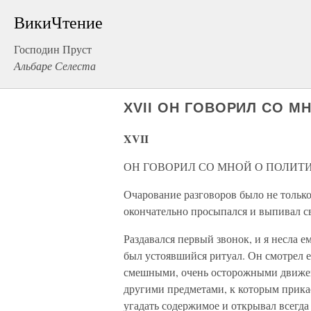
ВикиЧтение
Господин Пруст
Альбаре Селеста
XVII ОН ГОВОРИЛ СО М
XVII
ОН ГОВОРИЛ СО МНОЙ О ПОЛИТ
Очарование разговоров было не только 
окончательно просыпался и выпивал св
Раздавался первый звонок, и я несла е
был устоявшийся ритуал. Он смотрел ее
смешными, очень осторожными движени
другими предметами, к которым прикас
угадать содержимое и открывал всегда 