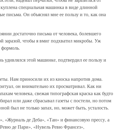
а куплена специальная машинка в виде длинной
е письма. Он объяснял мне ее пользу и то, как она
нии достаточно письма от человека, бо­левшего
ой заразой, чтобы я вмиг подхватил микробы. Уж
з формоль.
нь удивлялся этой машинке, подтвердил ее пользу и
зеты. Нам приносили их из киоска на­против дома.
ритуал, он внимательно их про­сматривал. Как ни
апахам человека, свежая типографская краска как будто
убирал или даже сбрасывал газеты с постели, но потом
ной был не только запах, но, может быть, усталость.
», «Журналь де Деба», «Тан» и финан­совую прессу, а
Ревю де Пари», «Нувель Ревю Франсез»,