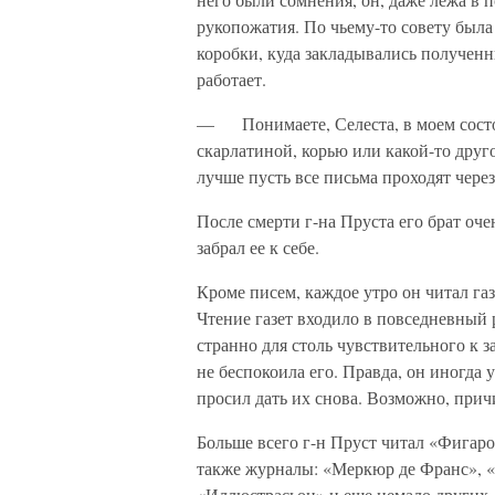
рукопожатия. По чьему-то совету был
коробки, куда закладывались полученны
работает.
— Понимаете, Селеста, в моем состоя
скарлатиной, корью или какой-то друг
лучше пусть все письма проходят чере
После смерти г-на Пруста его брат оче
забрал ее к себе.
Кроме писем, каждое утро он читал га
Чтение газет входило в повседневный 
странно для столь чувствительного к з
не беспокоила его. Правда, он иногда 
просил дать их снова. Возможно, причи
Больше всего г-н Пруст читал «Фигаро
также журналы: «Меркюр де Франс», «
«Иллюстрасьон» и еще немало других.