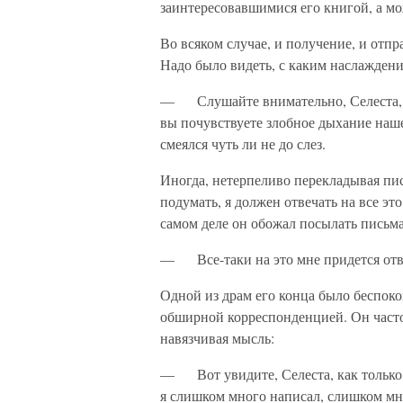
заинтересовавшимися его книгой, а мож
Во всяком случае, и получение, и отпр
Надо было видеть, с каким наслаждени
— Слушайте внимательно, Селеста, я
вы почувствуете злобное дыхание наше
смеялся чуть ли не до слез.
Иногда, нетерпеливо перекладывая пис
подумать, я должен отвечать на все это
самом деле он обожал посылать письма
— Все-таки на это мне придется отве
Одной из драм его конца было беспоко
обширной корреспонденцией. Он часто 
навязчивая мысль:
— Вот увидите, Селеста, как только я
я слишком много написал, слишком мно