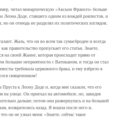
имер, читал монархическую «Аксьон Франсез» больше
ьи Леона Доде, ставшего одним из вождей роялистов, и
, но он отнюдь не разделял их политических взглядов,
ант. Жаль, что он во всем так сума­сброден и всегда
как правительство про­пускает его статьи. Знаете,
я на своей Жанне, которая происходит прямо от
и большие неприятности с Ватиканом, и тогда он стал
весты требовала церковного брака, и ему взбрело в
делся священником!
Пруста к Леону Доде и, когда мне ска­зали, что его
 на улице. Он приехал на ав­томобиле, но, завидев
ачительно дальше; потом они развернулись и на большой
нам, возвратились назад. Я вошла после него и,
что он не узнал меня: «Знаете, сейчас такое