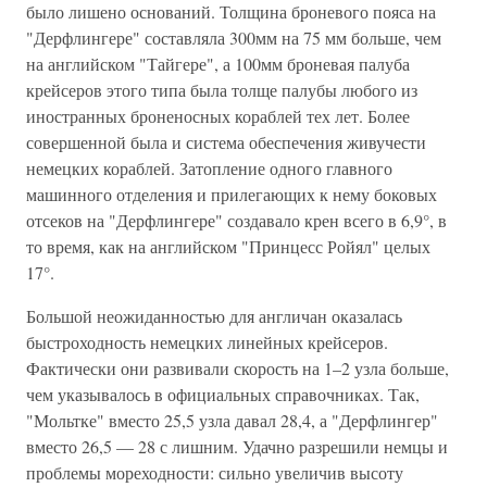
было лишено оснований. Толщина броневого пояса на
"Дерфлингере" составляла 300мм на 75 мм больше, чем
на английском "Тайгере", а 100мм броневая палуба
крейсеров этого типа была толще палубы любого из
иностранных броненосных кораблей тех лет. Более
совершенной была и система обеспечения живучести
немецких кораблей. Затопление одного главного
машинного отделения и прилегающих к нему боковых
отсеков на "Дерфлингере" создавало крен всего в 6,9°, в
то время, как на английском "Принцесс Ройял" целых
17°.
Большой неожиданностью для англичан оказалась
быстроходность немецких линейных крейсеров.
Фактически они развивали скорость на 1–2 узла больше,
чем указывалось в официальных справочниках. Так,
"Мольтке" вместо 25,5 узла давал 28,4, а "Дерфлингер"
вместо 26,5 — 28 с лишним. Удачно разрешили немцы и
проблемы мореходности: сильно увеличив высоту