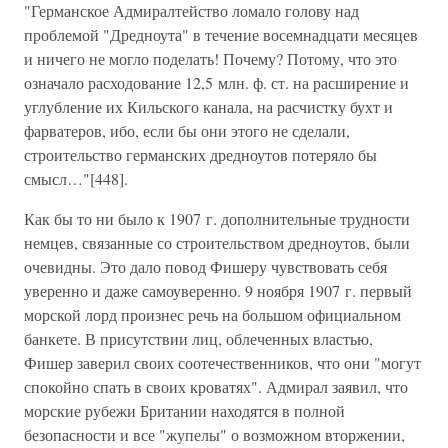
"Германское Адмиралтейство ломало голову над
проблемой "Дредноута" в течение восемнадцати месяцев
и ничего не могло поделать! Почему? Потому, что это
означало расходование 12,5 млн. ф. ст. на расширение и
углубление их Кильского канала, на расчистку бухт и
фарватеров, ибо, если бы они этого не сделали,
строительство германских дредноутов потеряло бы
смысл…"[448].
Как бы то ни было к 1907 г. дополнительные трудности
немцев, связанные со строительством дредноутов, были
очевидны. Это дало повод Фишеру чувствовать себя
уверенно и даже самоуверенно. 9 ноября 1907 г. первый
морской лорд произнес речь на большом официальном
банкете. В присутствии лиц, облеченных властью,
Фишер заверил своих соотечественников, что они "могут
спокойно спать в своих кроватях". Адмирал заявил, что
морские рубежи Британии находятся в полной
безопасности и все "жупелы" о возможном вторжении,