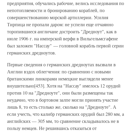
предприятия, обучались рабочие, велись исследования по
непотопляемости и бронированию кораблей, по
совершенствованию морской артиллерии. Усилия
Тирпица не пропали даром: не успели еще отчаянно
торопившиеся англичане достроить "Дредноут", как в
июле 1906 г. на имперской верфи в Вильгельмсгафене
был заложен "Нассау" — головной корабль первой серии
германских дредноутов.
Первые сведения о германских дредноутах вызвали в
Англии вздох облегчения: по сравнению с новыми
британскими линкорами немецкие выглядели менее
внушительно[453]. Хотя на "Нассау" имелось 12 орудий
против 10 на "Дредноуте", они были размещены так
неудачно, что в бортовом залпе могли принять участие
лишь 8, то есть столько же, сколько на "Дредноуте". А
если учесть, что калибр германских орудий был 280 мм, а
английских — 305 мм, то сравнение складывалось не в
пользу немцев. Не решившись отказаться от