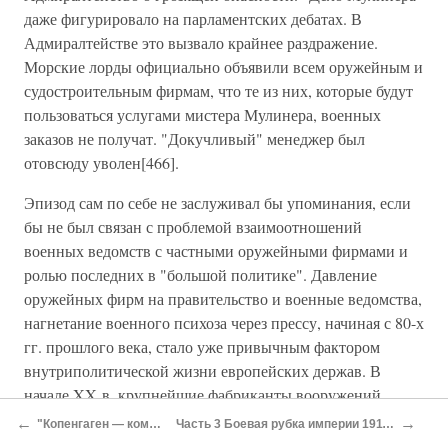
даже фигурировало на парламентских дебатах. В
Адмиралтействе это вызвало крайнее раздражение.
Морские лорды официально объявили всем оружейным и
судостроительным фирмам, что те из них, которые будут
пользоваться услугами мистера Мулинера, военных
заказов не получат. "Докучливый" менеджер был
отовсюду уволен[466].
Эпизод сам по себе не заслуживал бы упоминания, если
бы не был связан с проблемой взаимоотношений
военных ведомств с частными оружейными фирмами и
ролью последних в "большой политике". Давление
оружейных фирм на правительство и военные ведомства,
нагнетание военного психоза через прессу, начиная с 80-х
гг. прошлого века, стало уже привычным фактором
внутриполитической жизни европейских держав. В
начале XX в. крупнейшие фабриканты вооружений
имели сильное лобби в палате общин и довольно тесные
←
→
"Копенгаген — комплекс"
Часть 3 Боевая рубка империи 1911 — 1920
связи с правительством. Именно с этого времени можно