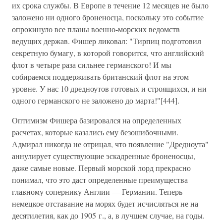
их срока службы. В Европе в течение 12 месяцев не было
заложено ни одного броненосца, поскольку это событие
опрокинуло все планы военно-морских ведомств
ведущих держав. Фишер ликовал: "Тирпиц подготовил
секретную бумагу, в которой говорится, что английский
флот в четыре раза сильнее германского! И мы
собираемся поддерживать британский флот на этом
уровне. У нас 10 дредноутов готовых и строящихся, и ни
одного германского не заложено до марта!"[444].
Оптимизм Фишера базировался на определенных
расчетах, которые казались ему безошибочными.
Адмирал никогда не отрицал, что появление "Дредноута"
аннулирует существующие эскадренные броненосцы,
даже самые новые. Первый морской лорд прекрасно
понимал, что это даст определенные преимущества
главному сопернику Англии — Германии. Теперь
немецкое отставание на морях будет исчисляться не на
десятилетия, как до 1905 г., а, в лучшем случае, на годы.