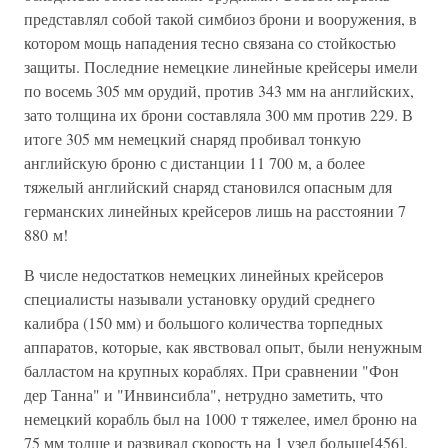
представлял собой такой симбиоз брони и вооружения, в
котором мощь нападения тесно связана со стойкостью
защиты. Последние немецкие линейные крейсеры имели
по восемь 305 мм орудий, против 343 мм на английских,
зато толщина их брони составляла 300 мм против 229. В
итоге 305 мм немецкий снаряд пробивал тонкую
английскую броню с дистанции 11 700 м, а более
тяжелый английский снаряд становился опасным для
германских линейных крейсеров лишь на расстоянии 7
880 м!
В числе недостатков немецких линейных крейсеров
специалисты называли установку орудий среднего
калибра (150 мм) и большого количества торпедных
аппаратов, которые, как явствовал опыт, были ненужным
балластом на крупных кораблях. При сравнении "Фон
дер Танна" и "Инвинсибла", нетрудно заметить, что
немецкий корабль был на 1000 т тяжелее, имел броню на
75 мм толще и развивал скорость на 1 узел больше[456].