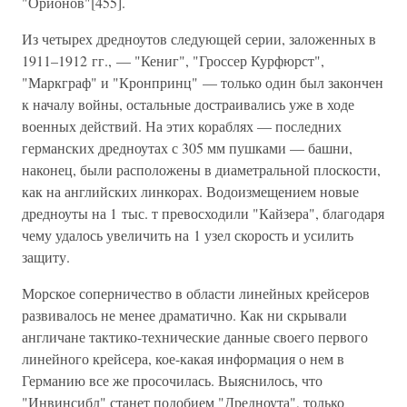
"Орионов"[455].
Из четырех дредноутов следующей серии, заложенных в
1911–1912 гг., — "Кениг", "Гроссер Курфюрст",
"Маркграф" и "Кронпринц" — только один был закончен
к началу войны, остальные достраивались уже в ходе
военных действий. На этих кораблях — последних
германских дредноутах с 305 мм пушками — башни,
наконец, были расположены в диаметральной плоскости,
как на английских линкорах. Водоизмещением новые
дредноуты на 1 тыс. т превосходили "Кайзера", благодаря
чему удалось увеличить на 1 узел скорость и усилить
защиту.
Морское соперничество в области линейных крейсеров
развивалось не менее драматично. Как ни скрывали
англичане тактико-технические данные своего первого
линейного крейсера, кое-какая информация о нем в
Германию все же просочилась. Выяснилось, что
"Инвинсибл" станет подобием "Дредноута", только