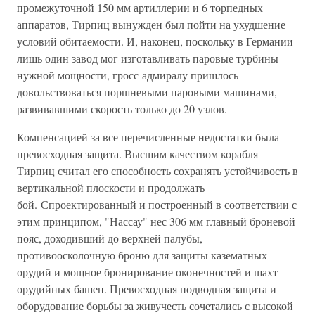
промежуточной 150 мм артиллерии и 6 торпедных
аппаратов, Тирпиц вынужден был пойти на ухудшение
условий обитаемости. И, наконец, поскольку в Германии
лишь один завод мог изготавливать паровые турбины
нужной мощности, гросс-адмиралу пришлось
довольствоваться поршневыми паровыми машинами,
развивавшими скорость только до 20 узлов.
Компенсацией за все перечисленные недостатки была
превосходная защита. Высшим качеством корабля
Тирпиц считал его способность сохранять устойчивость в
вертикальной плоскости и продолжать
бой. Спроектированный и построенный в соответствии с
этим принципом, "Нассау" нес 306 мм главный броневой
пояс, доходивший до верхней палубы,
противоосколочную броню для защиты казематных
орудий и мощное бронирование оконечностей и шахт
орудийных башен. Превосходная подводная защита и
оборудование борьбы за живучесть сочетались с высокой