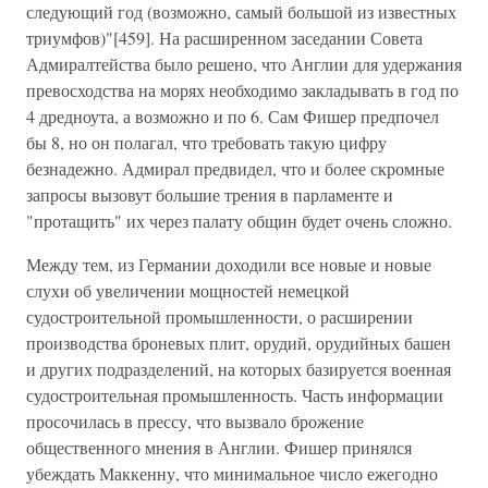
следующий год (возможно, самый большой из известных
триумфов)"[459]. На расширенном заседании Совета
Адмиралтейства было решено, что Англии для удержания
превосходства на морях необходимо закладывать в год по
4 дредноута, а возможно и по 6. Сам Фишер предпочел
бы 8, но он полагал, что требовать такую цифру
безнадежно. Адмирал предвидел, что и более скромные
запросы вызовут большие трения в парламенте и
"протащить" их через палату общин будет очень сложно.
Между тем, из Германии доходили все новые и новые
слухи об увеличении мощностей немецкой
судостроительной промышленности, о расширении
производства броневых плит, орудий, орудийных башен
и других подразделений, на которых базируется военная
судостроительная промышленность. Часть информации
просочилась в прессу, что вызвало брожение
общественного мнения в Англии. Фишер принялся
убеждать Маккенну, что минимальное число ежегодно