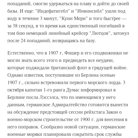
попаданий, смогли удержаться на плаву и дойти до своей
базы. И еще: "Индефатигебл" и "Инвинсибл" ушли под
воду в течение 3 минут, "Куин Мери" и того быстрее —
за 38 секунд, в то время как единственный погибший в
том бою немецкий линейный крейсер "Лютцов", затонул
после 24 попаданий, возвращаясь на базу.
Естественно, что в 1907 г, Фишер и его сподвижники не
могли знать всего этого и предвидеть все неудачи,
которые поджидали британский флот в грядущей войне.
Однако известия, поступившие из Берлина осенью
1907 г., сильно встревожили первого морского лорда. 3
октября капитан 1-го ранга Думас информировал в
Берлине посла Лэссэлса, что по имеющимся у него
данным, германское Адмиралтейство готовится вынести
на обсуждение предстоящей сессии рейхстага Закон о
военно-морском строительстве от 1900 г. для внесения в
него поправок. Сообразно новой ситуации, германские
военные моряки планировали сократить срок службы