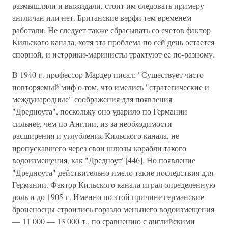
размышляли и выжидали, стоит им следовать примеру
англичан или нет. Британские верфи тем временем
работали. Не следует также сбрасывать со счетов фактор
Кильского канала, хотя эта проблема по сей день остается
спорной, и историки-маринисты трактуют ее по-разному.
В 1940 г. профессор Мардер писал: "Существует часто
повторяемый миф о том, что имелись "стратегические и
международные" соображения для появления
"Дредноута", поскольку оно ударило по Германии
сильнее, чем по Англии, из-за необходимости
расширения и углубления Кильского канала, не
пропускавшего через свои шлюзы корабли такого
водоизмещения, как "Дредноут"[446]. Но появление
"Дредноута" действительно имело такие последствия для
Германии. Фактор Кильского канала играл определенную
роль и до 1905 г. Именно по этой причине германские
броненосцы строились гораздо меньшего водоизмещения
— 11 000 — 13 000 т., по сравнению с английскими