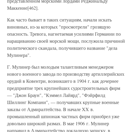
представленном морскими лордами Реджинальду
Маккенне[462].
Как часто бывает в таких ситуациям, начали искать
виновных, из-за которых "просмотрели" грозящую
опасность. Тревога, нагнетаемая усилиями Германии по
наращиванию своей морской мощи, послужила причиной
политического скандала, получившего название "дела
Мулинера".
Г. Мулинер был молодым талантливым менеджером
нового военного завода по производству артиллерийских
орудий в Ковентри, возникшего в 1904 г. как дочернее
предприятие трех крупнейших судостроительных фирм
— "Джон Браун", "Кэммел Лайярд", "Фэйрфилд
Шиллинг Компани", — получавших крупные военные
заказы от Адмиралтейства. B начале XX в.
промышленный шпионаж частных фирм приобрел уже
довольно широкий размах. В мае 1906 г. Мулинер
направил в Адмиралтейство докладную записку, в