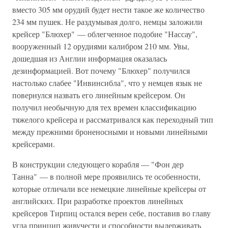
вместо 305 мм орудий будет нести такое же количество
234 мм пушек. Не раздумывая долго, немцы заложили
крейсер "Блюхер" — облегченное подобие "Нассау",
вооруженный 12 орудиями калибром 210 мм. Увы,
дошедшая из Англии информация оказалась
дезинформацией. Вот почему "Блюхер" получился
настолько слабее "Инвинсибла", что у немцев язык не
повернулся назвать его линейным крейсером. Он
получил необычную для тех времен классификацию
тяжелого крейсера и рассматривался как переходный тип
между прежними броненосными и новыми линейными
крейсерами.
В конструкции следующего корабля — "Фон дер
Танна" — в полной мере проявились те особенности,
которые отличали все немецкие линейные крейсеры от
английских. При разработке проектов линейных
крейсеров Тирпиц остался верен себе, поставив во главу
угла принцип живучести и способности выдерживать