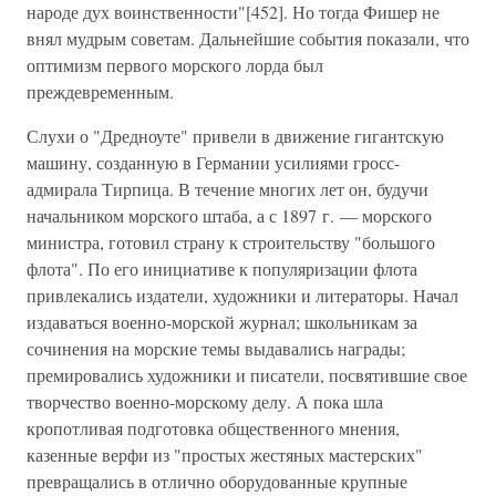
народе дух воинственности"[452]. Но тогда Фишер не
внял мудрым советам. Дальнейшие события показали, что
оптимизм первого морского лорда был
преждевременным.
Слухи о "Дредноуте" привели в движение гигантскую
машину, созданную в Германии усилиями гросс-
адмирала Тирпица. В течение многих лет он, будучи
начальником морского штаба, а с 1897 г. — морского
министра, готовил страну к строительству "большого
флота". По его инициативе к популяризации флота
привлекались издатели, художники и литераторы. Начал
издаваться военно-морской журнал; школьникам за
сочинения на морские темы выдавались награды;
премировались художники и писатели, посвятившие свое
творчество военно-морскому делу. А пока шла
кропотливая подготовка общественного мнения,
казенные верфи из "простых жестяных мастерских"
превращались в отлично оборудованные крупные