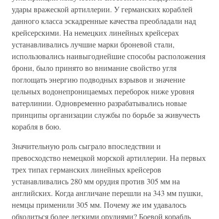
удары вражеской артиллерии. У германских кораблей
данного класса эскадренные качества преобладали над
крейсерскими. На немецких линейных крейсерах
устанавливались лучшие марки броневой стали,
использовались наивыгоднейшие способы расположения
брони, было принято во внимание свойство угля
поглощать энергию подводных взрывов и значение
цельных водонепроницаемых переборок ниже уровня
ватерлинии. Одновременно разрабатывались новые
принципы организации службы по борьбе за живучесть
корабля в бою.
Значительную роль сыграло впоследствии и
превосходство немецкой морской артиллерии. На первых
трех типах германских линейных крейсеров
устанавливались 280 мм орудия против 305 мм на
английских. Когда англичане перешли на 343 мм пушки,
немцы применили 305 мм. Почему же им удавалось
обходиться более легкими орудиями? Боевой корабль