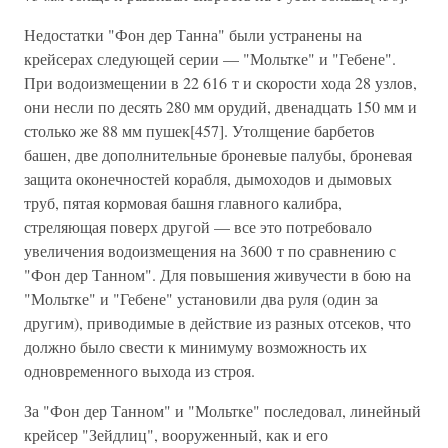
Недостатки "Фон дер Танна" были устранены на
крейсерах следующей серии — "Мольтке" и "Гебене".
При водоизмещении в 22 616 т и скорости хода 28 узлов,
они несли по десять 280 мм орудий, двенадцать 150 мм и
столько же 88 мм пушек[457]. Утолщение барбетов
башен, две дополнительные броневые палубы, броневая
защита оконечностей корабля, дымоходов и дымовых
труб, пятая кормовая башня главного калибра,
стреляющая поверх другой — все это потребовало
увеличения водоизмещения на 3600 т по сравнению с
"Фон дер Танном". Для повышения живучести в бою на
"Мольтке" и "Гебене" установили два руля (один за
другим), приводимые в действие из разных отсеков, что
должно было свести к минимуму возможность их
одновременного выхода из строя.
За "Фон дер Танном" и "Мольтке" последовал, линейный
крейсер "Зейдлиц", вооруженный, как и его