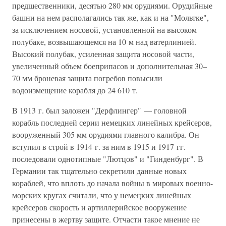
предшественники, десятью 280 мм орудиями. Орудийные
башни на нем располагались так же, как и на "Мольтке",
за исключением носовой, установленной на высоком
полубаке, возвышающемся на 10 м над ватерлинией.
Высокий полубак, усиленная защита носовой части,
увеличенный объем боеприпасов и дополнительная 30–
70 мм броневая защита погребов повысили
водоизмещение корабля до 24 610 т.
В 1913 г. был заложен "Дерфлингер" — головной
корабль последней серии немецких линейных крейсеров,
вооруженный 305 мм орудиями главного калибра. Он
вступил в строй в 1914 г. за ним в 1915 и 1917 гг.
последовали однотипные "Лютцов" и "Гинденбург". В
Германии так тщательно секретили данные новых
кораблей, что вплоть до начала войны в мировых военно-
морских кругах считали, что у немецких линейных
крейсеров скорость и артиллерийское вооружение
принесены в жертву защите. Отчасти такое мнение не