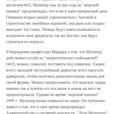
англичан[464]. Мулинер еще за три года до "морской
паники" предупреждал, что если в один прекрасный день
Германия всерьез решит соревноваться с Англией в
строительстве линейных кораблей, она рано или поздно
выиграет эту гонку. Немцы будут иметь возможность
вооружать свои дредноуты так же быстро, как будут
строиться их корпуса.
Утверждение профессора Мардера о том, что Мулинер
действовал сугубо из "патриотических побуждений"
[465], можно, пожалуй, поставить под сомнение. Скорее
всего, молодой честолюбивый директор хотел напугать
адмиралов, чтобы получить дополнительные заказы для
своей фирмы. Можно предположить, что морские лорды
именно так и поняли его послание и никак на него не
прореагировали. Однако во время "морской паники"
1909 г. Мулинер вновь появился на сцене. Он публично
заявил о том, что в свое время предупреждал
Адмиралтейство о грозящей опасности. "Дело Мулинера"