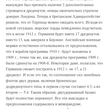
вынужден был признать наличие 2 дополнительных
строящихся дредноутов, немцы окончательно утратили
доверие Лондона. Теперь в британском Адмиралтействе
решили, что от Тирпица можно ожидать всего. Исходя из
новой ситуации, морские лорды немедленно подсчитали,
что к весне 1912 г. Германия будет иметь 17 дредноутов
вместо 13, как заверяли в Берлине. Английские военные
моряки естественно отталкивались от предположения,
что 4 корабля программы 1910 г. будут заложены в
1909 г., точно так же, как дредноуты программы 1909 г.
были сдвинуты на 1908-й. Некоторые даже, полагали, что
Германия сможет построить к 1912 г. не 17, а 21
дредноут. И если это так, то соотношение сил линейных
флотов двух держав, включая броненосцы
додредноутного типа, в первом случае составит 4:3, а во
втором — 5:4. Таким образом, двухдержавный баланс
будет полностью опрокинут. Все эти выкладки и
предположения содержались в меморандуме,