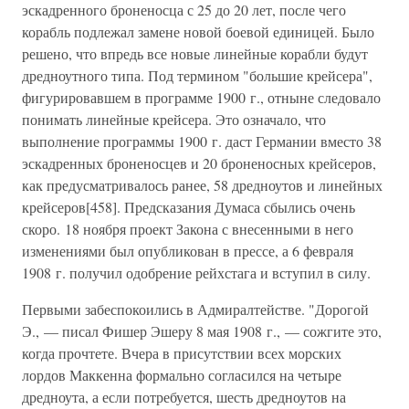
эскадренного броненосца с 25 до 20 лет, после чего
корабль подлежал замене новой боевой единицей. Было
решено, что впредь все новые линейные корабли будут
дредноутного типа. Под термином "большие крейсера",
фигурировавшем в программе 1900 г., отныне следовало
понимать линейные крейсера. Это означало, что
выполнение программы 1900 г. даст Германии вместо 38
эскадренных броненосцев и 20 броненосных крейсеров,
как предусматривалось ранее, 58 дредноутов и линейных
крейсеров[458]. Предсказания Думаса сбылись очень
скоро. 18 ноября проект Закона с внесенными в него
изменениями был опубликован в прессе, а 6 февраля
1908 г. получил одобрение рейхстага и вступил в силу.
Первыми забеспокоились в Адмиралтействе. "Дорогой
Э., — писал Фишер Эшеру 8 мая 1908 г., — сожгите это,
когда прочтете. Вчера в присутствии всех морских
лордов Маккенна формально согласился на четыре
дредноута, а если потребуется, шесть дредноутов на