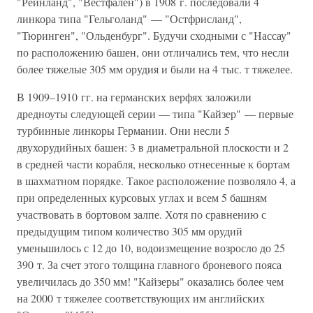
"Рейнланд", "Вестфален") в 1908 г. последовали 4
линкора типа "Гельголанд" — "Остфрисланд",
"Тюринген", "Ольденбург". Будучи сходными с "Нассау"
по расположению башен, они отличались тем, что несли
более тяжелые 305 мм орудия и были на 4 тыс. т тяжелее.
В 1909–1910 гг. на германских верфях заложили
дредноуты следующей серии — типа "Кайзер" — первые
турбинные линкоры Германии. Они несли 5
двухорудийных башен: 3 в диаметральной плоскости и 2
в средней части корабля, несколько отнесенные к бортам
в шахматном порядке. Такое расположение позволяло 4, а
при определенных курсовых углах и всем 5 башням
участвовать в бортовом залпе. Хотя по сравнению с
предыдущим типом количество 305 мм орудий
уменьшилось с 12 до 10, водоизмещение возросло до 25
390 т. За счет этого толщина главного броневого пояса
увеличилась до 350 мм! "Кайзеры" оказались более чем
на 2000 т тяжелее соответствующих им английских