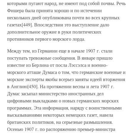
которыми пугают народ, не имеют под собой почвы. Речь
Фишера была принята хорошо и по истечении
нескольких дней опубликована почти во всех крупных
газетах[449]. Впоследствии это выступление дало
дополнительное оружие в руки политических
противников первого морского лорда.
Между тем, из Германии еще в начале 1907 г. стали
поступать тревожные сообщения. В январе пришло
известие из Берлина от посла Лэссэлса и военно-
морского атташе Думаса о том, что германские военные и
морские эксперты якобы всерьез заняты идеей вторжения
в Англию[450]. На протяжении весны и лета 1907 г.
Думас засыпал министерство иностранных дел
цифровыми выкладками о новых германских морских
программах. Эта информация, наряду с воинственными
высказываниями некоторых немецких газет, навела
британских политиков, на серьезные размышления.
Осенью 1907 г. по распоряжению премьер-министра