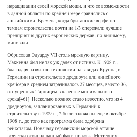
наращивании своей морской мощи, и что ее возможности
в данной области по крайней мере сравнялись с
английскими. Времена, когда британские верфи по
темпам строительства почти на 1/3 опережали лучшие
предприятия других европейских держав, по-видимому,
миновали.
Обрисовав Эдуарду VII столь мрачную картину,
Маккенна был не так уж далек от истины. К 1908 г.,
благодаря развитию технологии на заводах Круппа, в
Германии на строительство дредноута или линейного
крейсера в среднем затрачивалось 27 месяцев, вместо 36,
отпущенных Тирпицем в качестве минимального
срока[461]. Несколько позднее стало известно, что из 4
дредноутов, запланированных в Германий к
строительству в 1909 г., 2 были заложены еще в октябре
1908 г., до того как программа была одобрена
рейхстагом. Поначалу германский морской атташе
всячески отрицал данный факт, но когда Меттерних