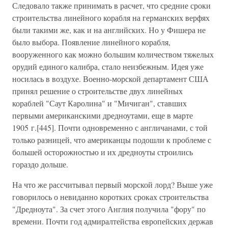
Следовало также принимать в расчет, что средние сроки
строительства линейного корабля на германских верфях
были такими же, как и на английских. Но у Фишера не
было выбора. Появление линейного корабля,
вооруженного как можно большим количеством тяжелых
орудий единого калибра, стало неизбежным. Идея уже
носилась в воздухе. Военно-морской департамент США
принял решение о строительстве двух линейных
кораблей "Саут Каролина" и "Мичиган", ставших
первыми американскими дредноутами, еще в марте
1905 г.[445]. Почти одновременно с англичанами, с той
только разницей, что американцы подошли к проблеме с
большей осторожностью и их дредноуты строились
гораздо дольше.
На что же рассчитывал первый морской лорд? Выше уже
говорилось о невиданно коротких сроках строительства
"Дредноута". За счет этого Англия получила "фору" по
времени. Почти год адмиралтейства европейских держав