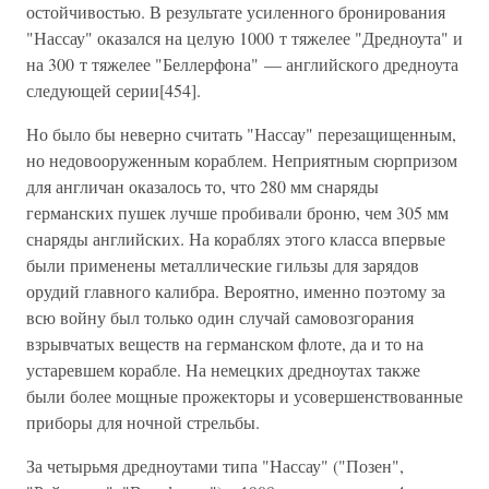
остойчивостью. В результате усиленного бронирования
"Нассау" оказался на целую 1000 т тяжелее "Дредноута" и
на 300 т тяжелее "Беллерфона" — английского дредноута
следующей серии[454].
Но было бы неверно считать "Нассау" перезащищенным,
но недовооруженным кораблем. Неприятным сюрпризом
для англичан оказалось то, что 280 мм снаряды
германских пушек лучше пробивали броню, чем 305 мм
снаряды английских. На кораблях этого класса впервые
были применены металлические гильзы для зарядов
орудий главного калибра. Вероятно, именно поэтому за
всю войну был только один случай самовозгорания
взрывчатых веществ на германском флоте, да и то на
устаревшем корабле. На немецких дредноутах также
были более мощные прожекторы и усовершенствованные
приборы для ночной стрельбы.
За четырьмя дредноутами типа "Нассау" ("Позен",