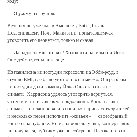
ходу:
— Я ухожу из группы.
Вечером он уже был в Америке у Боба Дилана.
Позвонившему Полу Маккартни, попытавшемуся
уговорить его вернуться, только и сказал:
— Да надоело мне это все! Холодный павильон и Йоко
Оно действуют угнетающе.
Из павильона киностудии переехали на Эбби-роуд, в
студию EMI, где было уютно и все знакомо. Операторам
киностудии дали команду Йоко Оно стараться не
снимать. Харрисона удалось уговорить вернуться.
Съемки и запись альбома продолжили. Когда начали
снимать, то планировали в павильон пригласить зрителей
и несколько песен исполнить «живьем» — своеобразный
концерт на публике. Но из павильона ушли, концерт явно
не получался, публику уже не соберешь. Но заканчивать