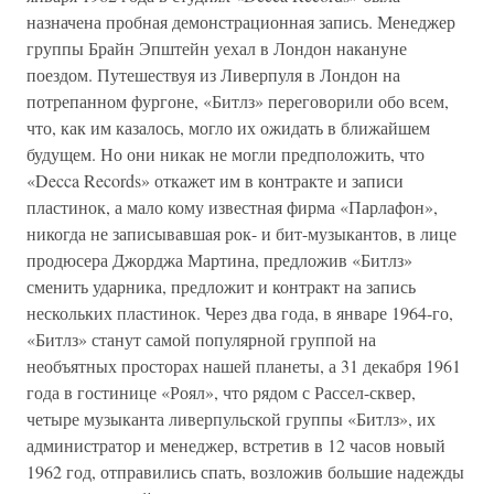
назначена пробная демонстрационная запись. Менеджер
группы Брайн Эпштейн уехал в Лондон накануне
поездом. Путешествуя из Ливерпуля в Лондон на
потрепанном фургоне, «Битлз» переговорили обо всем,
что, как им казалось, могло их ожидать в ближайшем
будущем. Но они никак не могли предположить, что
«Decca Records» откажет им в контракте и записи
пластинок, а мало кому известная фирма «Парлафон»,
никогда не записывавшая рок- и бит-музыкантов, в лице
продюсера Джорджа Мартина, предложив «Битлз»
сменить ударника, предложит и контракт на запись
нескольких пластинок. Через два года, в январе 1964-го,
«Битлз» станут самой популярной группой на
необъятных просторах нашей планеты, а 31 декабря 1961
года в гостинице «Роял», что рядом с Рассел-сквер,
четыре музыканта ливерпульской группы «Битлз», их
администратор и менеджер, встретив в 12 часов новый
1962 год, отправились спать, возложив большие надежды