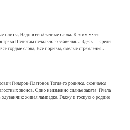
е плиты, Надписей обычные слова. К этим мхам
я трава Шепотом печального забвенья… Здесь — среди
все гордые слова, Все порывы, смелые стремленья…
ич Гиляров-Платонов Тогда-то родился, скончался
лагостных звонов. Одно неизменно сиянье заката. Пчела
е одуванчик: живая лампадка. Гляжу и тоскую о родине