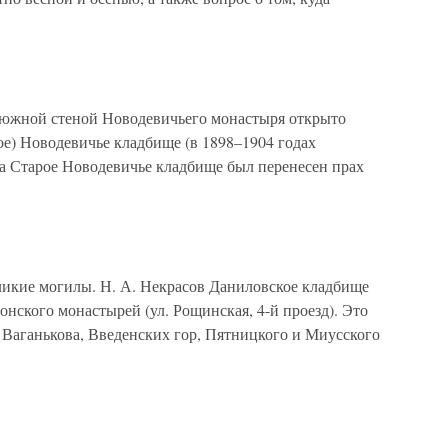
 южной стеной Новодевичьего монастыря открыто
ое) Новодевичье кладбище (в 1898–1904 годах
на Старое Новодевичье кладбище был перенесен прах
икие могилы. Н. А. Некрасов Даниловское кладбище
онского монастырей (ул. Рощинская, 4-й проезд). Это
 Ваганькова, Введенских гор, Пятницкого и Миусского