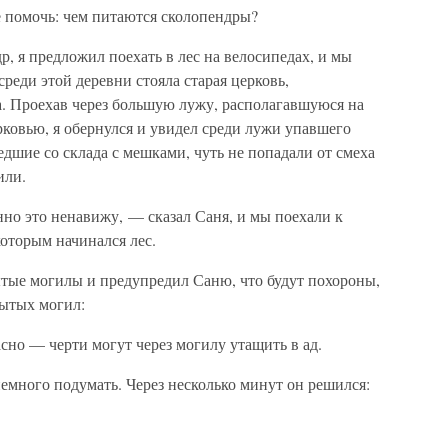
е помочь: чем питаются сколопендры?
р, я предложил поехать в лес на велосипедах, и мы
реди этой деревни стояла старая церковь,
а. Проехав через большую лужу, располагавшуюся на
ковью, я обернулся и увидел среди лужи упавшего
едшие со склада с мешками, чуть не попадали от смеха
или.
но это ненавижу, — сказал Саня, и мы поехали к
которым начинался лес.
ытые могилы и предупредил Саню, что будут похороны,
рытых могил:
асно — черти могут через могилу утащить в ад.
немного подумать. Через несколько минут он решился: