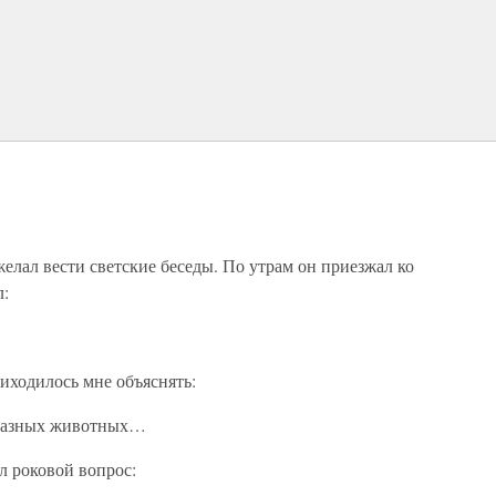
лал вести светские беседы. По утрам он приезжал ко
л:
риходилось мне объяснять:
, разных животных…
л роковой вопрос: