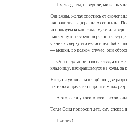
— Ну, тогда ты, наверное, можешь мн
Однажды, желая спастись от сколопенд
направились к деревне Аксиньино. Пос
используемая как склад муки или зерн
нашем пути посреди деревни перед цер
Саню, а сверху его велосипед. Бабы, ш
— мешки, во всяком случае, они сброс
— Они надо мной издеваются, а я имен
кладбищу, взбиравшемуся на холм, за 
Но тут я увидел на кладбище две разр
и что нам предстоит пройти мимо раз
— А это, если у кого много грехов, оп
Тогда Саня попросил дать ему сперва 
— Пойдём!