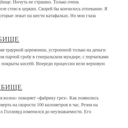
ще. Ничуть не страшно. Только очень
 еле стою в церкви. Скорей бы кончилось отпевание. Я
оторые лежат на шести катафалках. Но мои глаза
БИЩЕ
аурной церемонии, устроенной только на деньги
ом парчой гробу в генеральском мундире, с перчатками
ли покрыты кисеёй. Впереди процессии вели верховую
ДБИЩЕ
на» покоряет «фабрику грез». Как появились
мерть на скорости 100 километров в час. Резня на
-х Голливуд изменился до неузнаваемости. Его