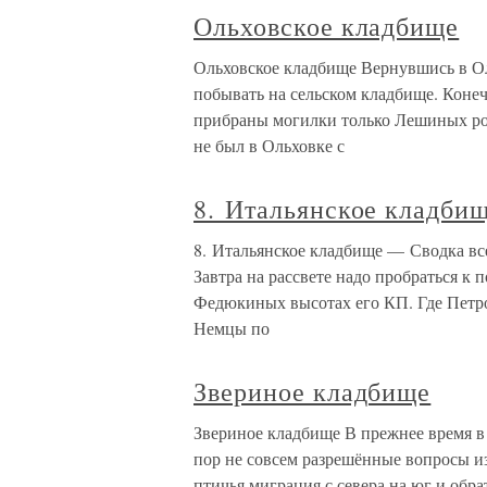
Ольховское кладбище
Ольховское кладбище Вернувшись в Ол
побывать на сельском кладбище. Конеч
прибраны могилки только Лешиных род
не был в Ольховке с
8. Итальянское кладби
8. Итальянское кладбище — Сводка вс
Завтра на рассвете надо пробраться 
Федюкиных высотах его КП. Где Петро
Немцы по
Звериное кладбище
Звериное кладбище В прежнее время в 
пор не совсем разрешённые вопросы и
птичья миграция с севера на юг и обра