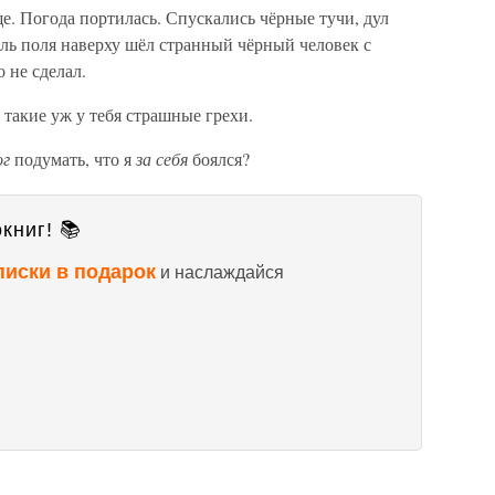
. Погода портилась. Спускались чёрные тучи, дул
оль поля наверху шёл странный чёрный человек с
 не сделал.
такие уж у тебя страшные грехи.
ог
подумать, что я
за себя
боялся?
книг! 📚
писки в подарок
и наслаждайся