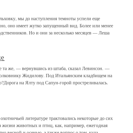
ьховку, мы до наступления темноты успели еще
но, оно имеет жутко запущенный вид. Более или менее
ственников. Но и они за несколько месяцев — Леша
ще
е та же, — вернувшись из штаба, сказал Левинсон. —
к полковнику Жидилову. Под Итальянским кладбищем на
?Дорога на Ялту под Сапун-горой простреливалась.
охотничьей литературе трактовались некоторые до сих
з жизни животных и птиц, как, например, ежегодная
тно весной и осенью, а также вопрос о том, куда