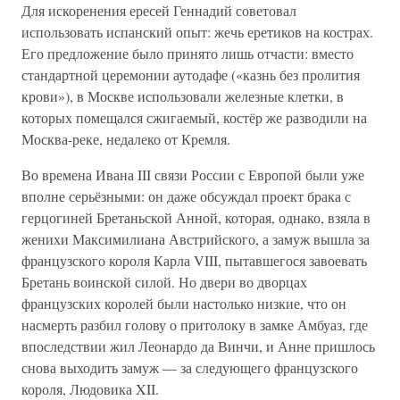
Для искоренения ересей Геннадий советовал
использовать испанский опыт: жечь еретиков на кострах.
Его предложение было принято лишь отчасти: вместо
стандартной церемонии аутодафе («казнь без пролития
крови»), в Москве использовали железные клетки, в
которых помещался сжигаемый, костёр же разводили на
Москва-реке, недалеко от Кремля.
Во времена Ивана III связи России с Европой были уже
вполне серьёзными: он даже обсуждал проект брака с
герцогиней Бретаньской Анной, которая, однако, взяла в
женихи Максимилиана Австрийского, а замуж вышла за
французского короля Карла VIII, пытавшегося завоевать
Бретань воинской силой. Но двери во дворцах
французских королей были настолько низкие, что он
насмерть разбил голову о притолоку в замке Амбуаз, где
впоследствии жил Леонардо да Винчи, и Анне пришлось
снова выходить замуж — за следующего французского
короля, Людовика XII.