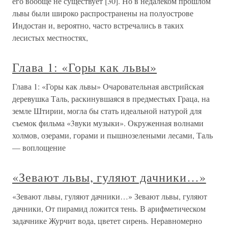
его вообще не существует [30]. Но в недалеком прошлом
львы были широко распространены на полуострове
Индостан и, вероятно, часто встречались в таких
лесистых местностях,
Глава 1: «Горы как львы»
Глава 1: «Горы как львы» Очаровательная австрийская
деревушка Таль, раскинувшаяся в предместьях Граца, на
земле Штирии, могла бы стать идеальной натурой для
съемок фильма «3вуки музыки». Окруженная волнами
холмов, озерами, горами и пышнозелеными лесами, Таль
— воплощение
«Зевают львы, гуляют дачники…»
«Зевают львы, гуляют дачники…» Зевают львы, гуляют
дачники, От пирамид ложится тень. В арифметическом
задачнике Журчит вода, цветет сирень. Неравномерно