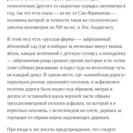
относительно другого со скоростью порядка сантиметра в
год, так что есть скала — на юг от Сан-Франциско —
половина которой (в точности такая же геологически)
унесена километров на 500 на юг, к Лос-Анджелесу.
В этом лесу есть «русская ферма» — заброшенный
яблоневый сад (где я набирал за несколько минут мешок
яблок, каждое величиной с детскую голову), а неподалеку
— заброшенная роща грецких орехов (которые я по осени
тоже собирал рюкзаками: я ездил туда на велосипеде чуть
не каждый день). В одном месте, где «альпийская дорога»
пересекала разлом, произошёл оползень, и асфальтовое
полотно дороги было видно под обрывом, метрах в
десяти от оставшейся вдоль верхней части обрыва
трехсантиметровой полоски асфальта, по которой я и
пересекал оползень, с велосипедом на плече, держась за
торчащие из обрыва корни окружающих деревьев.
При входе в лес висело предупреждение, что следует