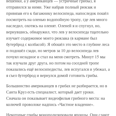
вешенки, а у американцев — устричные грибы), я
отправился за ними. Уже набрав полный рюкзак и
привязав его к багажнику велосипеда, напоследок пошёл
посмотреть на оленью водопойную тропу, где лев много
наследил, охотясь на оленят. Оленей я и спугнул, но,
вернувшись, обнаружил, что лев у велосипеда тщательно
изучает содержимое моего рюкзака (в кармане был
бутерброд с колбасой). Я обошёл это место в глубине леса
и подошёл сзади, но метров за 10 до велосипеда лев
почуял неладное и стал на меня смотреть. Минут 15 мы
так изучали друг друга, но потом на соседней тропе
показались ещё велосипедисты, лев испугался и убежал, а
я съел бутерброд и вернулся домой готовить грибы.
Большинство американцев в грибах не разбирается, но в
Санта Круз есть специалист, который дает уроки.
Сначала он показывает видеофильм грибного места: на
колючей проволоке надпись «Частное владение».
Некоторые грибы монополизировали японцы. Они сдают