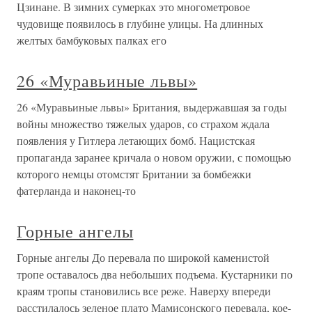
Цзинане. В зимних сумерках это многометровое
чудовище появилось в глубине улицы. На длинных
желтых бамбуковых палках его
26 «Муравьиные львы»
26 «Муравьиные львы» Британия, выдержавшая за годы
войны множество тяжелых ударов, со страхом ждала
появления у Гитлера летающих бомб. Нацистская
пропаганда заранее кричала о новом оружии, с помощью
которого немцы отомстят Британии за бомбежки
фатерланда и наконец-то
Горные ангелы
Горные ангелы До перевала по широкой каменистой
тропе оставалось два небольших подъема. Кустарники по
краям тропы становились все реже. Наверху впереди
расстилалось зеленое плато Мамисонского перевала, кое-