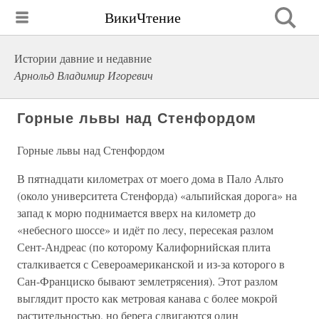
ВикиЧтение
Истории давние и недавние
Арнольд Владимир Игоревич
Горные львы над Стенфордом
Горные львы над Стенфордом
В пятнадцати километрах от моего дома в Пало Альто
(около университета Стенфорда) «альпийская дорога» на
запад к морю поднимается вверх на километр до
«небесного шоссе» и идёт по лесу, пересекая разлом
Сент-Андреас (по которому Калифорнийская плита
сталкивается с Североамериканской и из-за которого в
Сан-Франциско бывают землетрясения). Этот разлом
выглядит просто как метровая канава с более мокрой
растительностью, но берега сдвигаются один