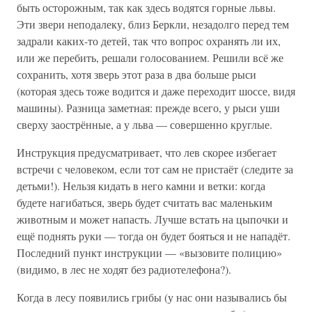
быть осторожным, так как здесь водятся горные львы.
Эти звери неподалеку, близ Беркли, незадолго перед тем
задрали каких-то детей, так что вопрос охранять ли их,
или же перебить, решали голосованием. Решили всё же
сохранить, хотя зверь этот раза в два больше рыси
(которая здесь тоже водится и даже переходит шоссе, видя
машины). Разница заметная: прежде всего, у рыси уши
сверху заострённые, а у льва — совершенно круглые.
Инструкция предусматривает, что лев скорее избегает
встречи с человеком, если тот сам не пристаёт (следите за
детьми!). Нельзя кидать в него камни и ветки: когда
будете нагибаться, зверь будет считать вас маленьким
животным и может напасть. Лучше встать на цыпочки и
ещё поднять руки — тогда он будет бояться и не нападёт.
Последний пункт инструкции — «вызовите полицию»
(видимо, в лес не ходят без радиотелефона?).
Когда в лесу появились грибы (у нас они назывались бы