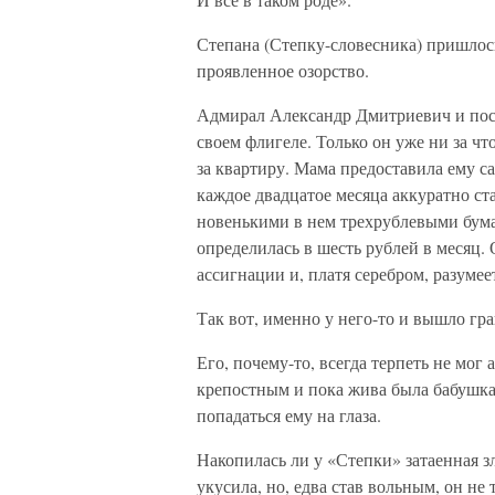
Степана (Степку-словесника) пришлось 
проявленное озорство.
Адмирал Александр Дмитриевич и посл
своем флигеле. Только он уже ни за чт
за квартиру. Мама предоставила ему са
каждое двадцатое месяца аккуратно ст
новенькими в нем трехрублевыми бума
определилась в шесть рублей в месяц.
ассигнации и, платя серебром, разумее
Так вот, именно у него-то и вышло гр
Его, почему-то, всегда терпеть не мог
крепостным и пока жива была бабушка, 
попадаться ему на глаза.
Накопилась ли у «Степки» затаенная зл
укусила, но, едва став вольным, он не 