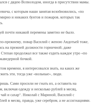
щался с дядею Всеволодом, иногда в присутствии мамы.
евича, с которым наши занятая возобновились, «по
 мирно и никаких бунтов и пожаров, которых так
ь.
й почти никакой перемены заметно не было.
по-прежнему, повар Василий с женою Авдотьей тоже,
лась на прежней должности горничной; даже
 Степан продолжал все также ездить каждое утро «по
окаведерной бочкой.
этом времени, я интересовался знать, на каких же
жить эти, тогда уже «вольные», люди.
еришь. Сами просили не гнать их, а оставить на
ом, включая одежду и несколько рублей в месяц,
чай и сахар“. Николай с Мариной, Василий с
лей в месяц, правда, уже серебром, а не ассигнациями.