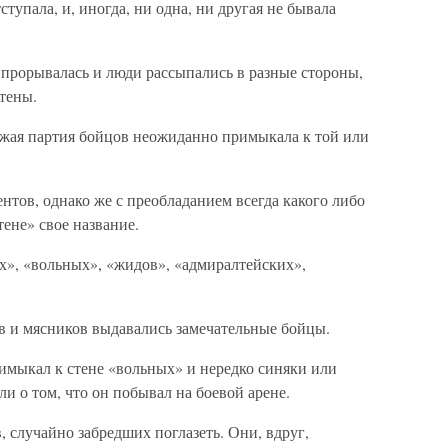
тступала, и, иногда, ни одна, ни другая не бывала
» прорывалась и люди рассыпались в разные стороны,
тены.
вежая партия бойцов неожиданно примыкала к той или
нтов, однако же с преобладанием всегда какого либо
тене» свое название.
х», «вольных», «жидов», «адмиралтейских»,
в и мясников выдавались замечательные бойцы.
примыкал к стене «вольных» и нередко синяки или
и о том, что он побывал на боевой арене.
, случайно забредших поглазеть. Они, вдруг,