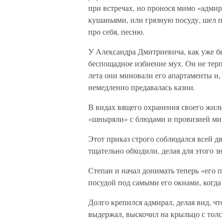
при встречах, но пронося мимо «адмир
кушаньями, или грязную посуду, шел 
про себя, песню.
У Александра Дмитриевича, как уже бы
беспощадное избиение мух. Он не терп
лета они миновали его апартаменты и, 
немедленно предавалась казни.
В видах вящего охранения своего жили
«шныряли» с блюдами и провизией мим
Этот приказ строго соблюдался всей д
тщательно обходили, делая для этого 
Степан и начал донимать теперь «его 
посудой под самыми его окнами, когда
Долго крепился адмирал, делая вид, ч
выдержал, выскочил на крыльцо с толст