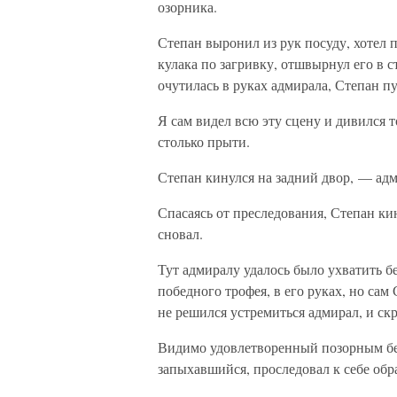
озорника.
Степан выронил из рук посуду, хотел п
кулака по загривку, отшвырнул его в ст
очутилась в руках адмирала, Степан пу
Я сам видел всю эту сцену и дивился 
столько прыти.
Степан кинулся на задний двор, — адм
Спасаясь от преследования, Степан ки
сновал.
Тут адмиралу удалось было ухватить бе
победного трофея, в его руках, но са
не решился устремиться адмирал, и скр
Видимо удовлетворенный позорным бег
запыхавшийся, проследовал к себе обр