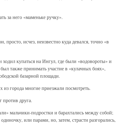
ть за него «маменьке ручку».
н, просто, исчез, неизвестно куда девался, точно «в
и ходил купаться на Ингул, где были «водовороты» и
н был также принимать участие в «кулачных боях»,
лободской базарной площади.
их из города многие приезжали посмотреть.
 против друга.
али» мальчики-подростки и барахтались между собой;
одиночку, или парами, но, затем, страсти разгорались,