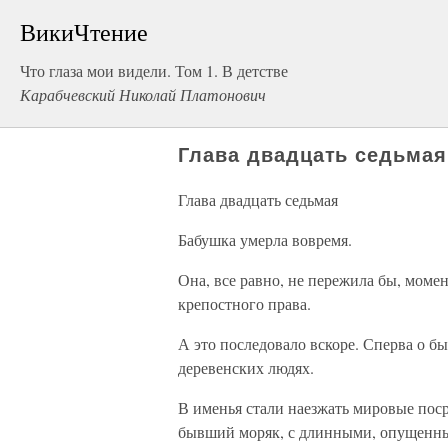
ВикиЧтение
Что глаза мои видели. Том 1. В детстве
Карабчевский Николай Платонович
Глава двадцать седьмая
Глава двадцать седьмая
Бабушка умерла вовремя.
Она, все равно, не пережила бы, моме
крепостного права.
А это последовало вскоре. Сперва о б
деревенских людях.
В именья стали наезжать мировые пос
бывший моряк, с длинными, опущенны