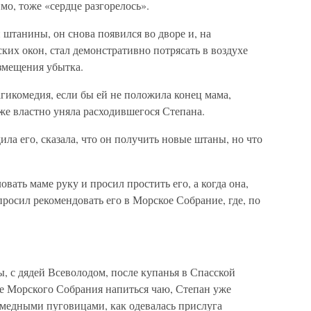
имо, тоже «сердце разгорелось».
 штанины, он снова появился во дворе и, на
ких окон, стал демонстративно потрясать в воздухе
змещения убытка.
рагикомедия, если бы ей не положила конец мама,
 же властно уняла расходившегося Степана.
ила его, сказала, что он получить новые штаны, но что
.
овать маме руку и просил простить его, а когда она,
 просил рекомендовать его в Морское Собрание, где, по
мы, с дядей Всеволодом, после купанья в Спасской
ие Морского Собрания напиться чаю, Степан уже
 медными пуговицами, как одевалась прислуга