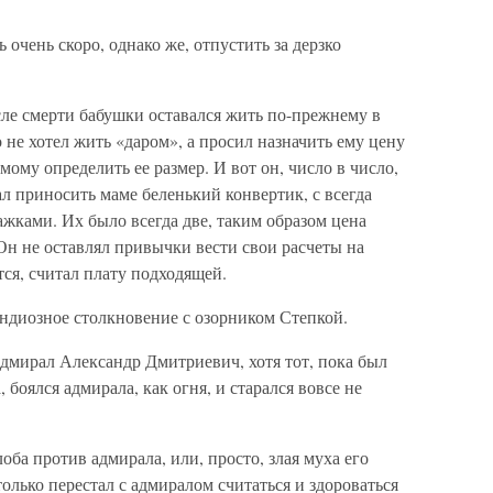
очень скоро, однако же, отпустить за дерзко
е смерти бабушки оставался жить по-прежнему в
о не хотел жить «даром», а просил назначить ему цену
мому определить ее размер. И вот он, число в число,
ал приносить маме беленький конвертик, с всегда
жками. Их было всегда две, таким образом цена
 Он не оставлял привычки вести свои расчеты на
тся, считал плату подходящей.
андиозное столкновение с озорником Степкой.
 адмирал Александр Дмитриевич, хотя тот, пока был
боялся адмирала, как огня, и старался вовсе не
оба против адмирала, или, просто, злая муха его
только перестал с адмиралом считаться и здороваться