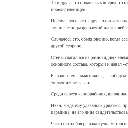
Та и другая то подавалась вперед, то о
победительницей.
Но случалось, что, вдруг, одна «стена
точно камни разрушаемой настоящей с
Случалось это, обыкновенно, когда с
другой стороне.
Стены слагались из разновидных элеме
основного состава, который и давал «с
Бывали стены «мясников», «слободски
«крючников» и т. п.
Среди евреев чернорабочих, крючнико
Иван, когда ему удавалось урваться, 
царапины на его лице свидетельствовал
Часто исход боя решала кучка матросов