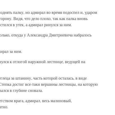
однять палку, но адмирал во время подоспел и, ударом
орону. Видя, что дело плохо, так как палка вновь
стился в утек, а адмирал ринулся за ним.
только, откуда у Александра Дмитриевича набралось
ирал за ним.
нулся к отлогой наружной лестнице, ведущей на
глеца за штанину, часть которой осталась, в виде
м Степка достиг все-таки вершины лестницы, на которую
ылся в глубине сновала.
ством врага, адмирал, весь малиновый,
атно.