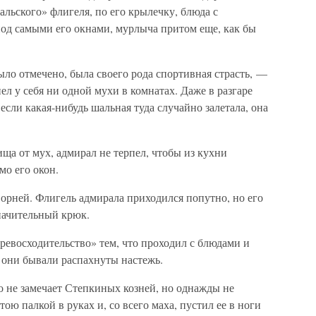
альского» флигеля, по его крылечку, блюда с
под самыми его окнами, мурлыча притом еще, как бы
ло отмечено, была своего рода спортивная страсть, —
ел у себя ни одной мухи в комнатах. Даже в разгаре
если какая-нибудь шальная туда случайно залетала, она
ща от мух, адмирал не терпел, чтобы из кухни
о его окон.
ворней. Флигель адмирала приходился попутно, но его
значительный крюк.
превосходительство» тем, что проходил с блюдами и
 они бывали распахнуты настежь.
то не замечает Степкиных козней, но однажды не
ою палкой в руках и, со всего маха, пустил ее в ноги