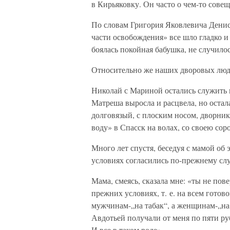
в Кирьяковку. Он часто о чем-то сове
По словам Григория Яковлевича Денис
части освобождения» все шло гладко и
боялась покойная бабушка, не случилос
Относительно же наших дворовых люде
Николай с Мариной остались служить 
Матреша выросла и расцвела, но оста
долговязый, с плоским носом, дворник
воду» в Спасск на волах, со своею сор
Много лет спустя, беседуя с мамой об 
условиях согласились по-прежнему слу
Мама, смеясь, сказала мне: «ты не пов
прежних условиях, т. е. на всем готов
мужчинам-„на табак“, а женщинам-„на 
Авдотьей получали от меня по пяти руб
И все в таком роде».