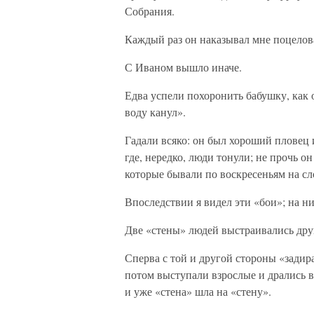
Собрания.
Каждый раз он наказывал мне поцелова
С Иваном вышло иначе.
Едва успели похоронить бабушку, как о
воду канул».
Гадали всяко: он был хороший пловец 
где, нередко, люди тонули; не прочь о
которые бывали по воскресеньям на с
Впоследствии я видел эти «бои»; на н
Две «стены» людей выстраивались друг
Сперва с той и другой стороны «задир
потом выступали взрослые и дрались в 
и уже «стена» шла на «стену».