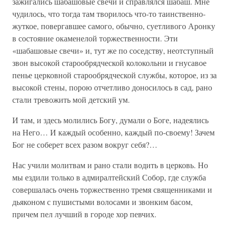
зажигались шабашовые свечи и справлялся шабаш. Мне
чудилось, что тогда там творилось что-то таинственно-
жуткое, повергавшее самого, обычно, суетливого Аронку
в состояние окаменелой торжественности. Эти
«шабашовые свечи» и, тут же по соседству, неотступный
звон высокой старообрядческой колокольни и гнусавое
пенье церковной старообрядческой службы, которое, из за
высокой стены, порою отчетливо доносилось в сад, рано
стали тревожить мой детский ум.
И там, и здесь молились Богу, думали о Боге, надеялись
на Него… И каждый особенно, каждый по-своему! Зачем
Бог не соберет всех разом вокруг себя?…
Нас учили молитвам и рано стали водить в церковь. Но
мы ездили только в адмиралтейский Собор, где служба
совершалась очень торжественно тремя священниками и
дьяконом с пушистыми волосами и звонким басом,
причем пел лучший в городе хор певчих.