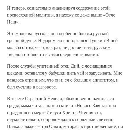
И теперь, сознательно анализируя содержание этой
превосходной молитвы, я нахожу ее даже выше «Отче
Наш».
Это молитва русская, она особенно близка русской
грешной душе. Недаром ею восторгался Пушкин В ней
мольба о том, чего, как раз, не достает нам, русским:
твердой стойкости в самосовершенствовании.
После службы упитанный отец Дий, с лоснящимися
щеками, оставался у бабушки пить чай и закусывать. Мне
казалось странным, что он и ел с большим аппетитом, и
был суетлив в разговоре.
В течете Страстной Недели, обыкновенно начиная со
среды, мама читала нам из книги «Нового Завета» про
страдания и смерть Иисуса Христа. Чтения эти,
неукоснительно, сопровождались горючими слезами.
Плакала даже сестра Ольга, которая, в противовес мне, по