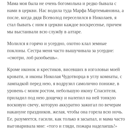
Мама моя была не очень богомольна и редко бывала с
нами в церкви. Нас водила туда Марфа Мартемьяновна, а
после, когда дядя Всеволод переселился в Николаев, я
стал бывать с ним в церкви каждое воскресенье, причем
мы выстаивали всю службу в алтаре.
Молился я горячо и усердно, охотно клал земные
поклоны. Сестра меня часто вышучивала за усердие:
«смотри, лоб разобьешь».
Кроме иконок и крестиков, висевших в изголовьи моей
кровати, и иконы Николая Чудотворца в углу комнаты, с
лампадкой перед нею, я водрузил самолично пониже, в
уровень с моим ростом, небольшую икону Спасителя,
приладил под нею дощечку и налепил на ней тонкую
восковую свечу, которую аккуратно зажигал по вечерам
накануне праздников, желая, чтобы она горела всю ночь.
Ее, разумеется, гасили, как только я засыпал, и мама часто
выговаривала мне: «того и гляди, пожара наделаешь!»