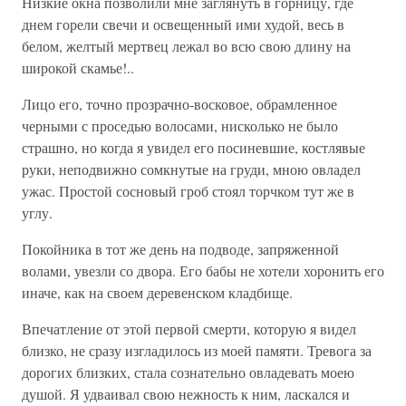
Низкие окна позволили мне заглянуть в горницу, где
днем горели свечи и освещенный ими худой, весь в
белом, желтый мертвец лежал во всю свою длину на
широкой скамье!..
Лицо его, точно прозрачно-восковое, обрамленное
черными с проседью волосами, нисколько не было
страшно, но когда я увидел его посиневшие, костлявые
руки, неподвижно сомкнутые на груди, мною овладел
ужас. Простой сосновый гроб стоял торчком тут же в
углу.
Покойника в тот же день на подводе, запряженной
волами, увезли со двора. Его бабы не хотели хоронить его
иначе, как на своем деревенском кладбище.
Впечатление от этой первой смерти, которую я видел
близко, не сразу изгладилось из моей памяти. Тревога за
дорогих близких, стала сознательно овладевать моею
душой. Я удваивал свою нежность к ним, ласкался и