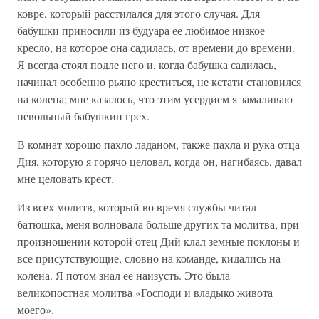
ковре, который расстилался для этого случая. Для
бабушки приносили из будуара ее любимое низкое
кресло, на которое она садилась, от времени до времени.
Я всегда стоял подле него и, когда бабушка садилась,
начинал особенно рьяно креститься, не кстати становился
на колена; мне казалось, что этим усердием я замаливаю
невольный бабушкин грех.
В комнат хорошо пахло ладаном, также пахла и рука отца
Дия, которую я горячо целовал, когда он, нагибаясь, давал
мне целовать крест.
Из всех молитв, который во время службы читал
батюшка, меня волновала больше других та молитва, при
произношении которой отец Дий клал земные поклоны и
все присутствующие, словно на команде, кидались на
колена. Я потом знал ее наизусть. Это была
великопостная молитва «Господи и владыко живота
моего».