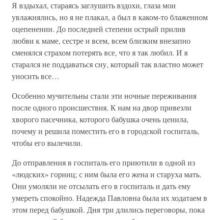
Я вздыхал, стараясь заглушить вздохи, глаза мои
увлажнялись, но я не плакал, а был в каком-то блаженном
оцепенении. До последней степени острый прилив
любви к маме, сестре и всем, всем близким внезапно
сменялся страхом потерять все, что я так любил. И я
старался не поддаваться сну, который так властно может
уносить все…
Особенно мучительны стали эти ночные переживания
после одного происшествия. К нам на двор привезли
хворого пасечника, которого бабушка очень ценила,
почему и решила поместить его в городской госпиталь,
чтобы его вылечили.
До отправления в госпиталь его приютили в одной из
«людских» горниц; с ним была его жена и старуха мать.
Они умоляли не отсылать его в госпиталь и дать ему
умереть спокойно. Надежда Павловна была их ходатаем в
этом перед бабушкой. Дня три длились переговоры, пока