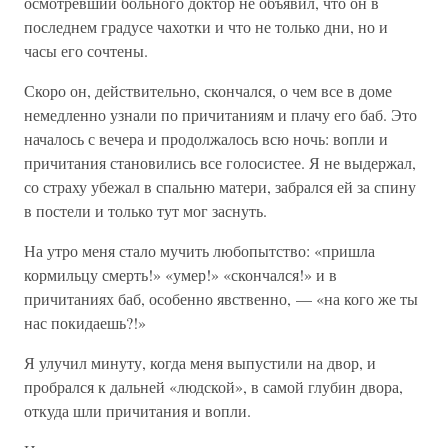
осмотревший больного доктор не объявил, что он в
последнем градусе чахотки и что не только дни, но и
часы его сочтены.
Скоро он, действительно, скончался, о чем все в доме
немедленно узнали по причитаниям и плачу его баб. Это
началось с вечера и продолжалось всю ночь: вопли и
причитания становились все голосистее. Я не выдержал,
со страху убежал в спальню матери, забрался ей за спину
в постели и только тут мог заснуть.
На утро меня стало мучить любопытство: «пришла
кормильцу смерть!» «умер!» «скончался!» и в
причитаниях баб, особенно явственно, — «на кого же ты
нас покидаешь?!»
Я улучил минуту, когда меня выпустили на двор, и
пробрался к дальней «людской», в самой глубин двора,
откуда шли причитания и вопли.