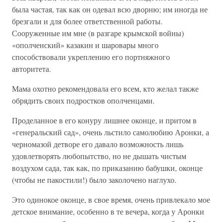
была частая, так как он одевал всю дворню; им иногда не
брезгали и для более ответственной работы.
Сооруженные им мне (в разгаре крымской войны)
«ополченский» казакин и шаровары много
способствовали укреплению его портняжного
авторитета.
Мама охотно рекомендовала его всем, кто желал также
обрядить своих подростков ополченцами.
Проделанное в его конуру лишнее оконце, и притом в
«генеральский сад», очень льстило самолюбию Аронки, а
черномазой детворе его давало возможность лишь
удовлетворять любопытство, но не дышать чистым
воздухом сада, так как, по приказанию бабушки, оконце
(чтобы не пакостили!) было заколочено наглухо.
Это одинокое оконце, в свое время, очень привлекало мое
детское внимание, особенно в те вечера, когда у Аронки