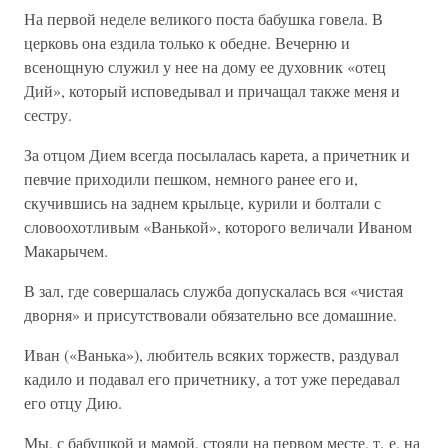
На первой неделе великого поста бабушка говела. В
церковь она ездила только к обедне. Вечерню и
всенощную служил у нее на дому ее духовник «отец
Дий», который исповедывал и причащал также меня и
сестру.
За отцом Дием всегда посылалась карета, а причетник и
певчие приходили пешком, немного ранее его и,
скучившись на заднем крыльце, курили и болтали с
словоохотливым «Ванькой», которого величали Иваном
Макарычем.
В зал, где совершалась служба допускалась вся «чистая
дворня» и присутствовали обязательно все домашние.
Иван («Ванька»), любитель всяких торжеств, раздувал
кадило и подавал его причетнику, а тот уже передавал
его отцу Дию.
Мы, с бабушкой и мамой, стояли на первом месте, т. е. на