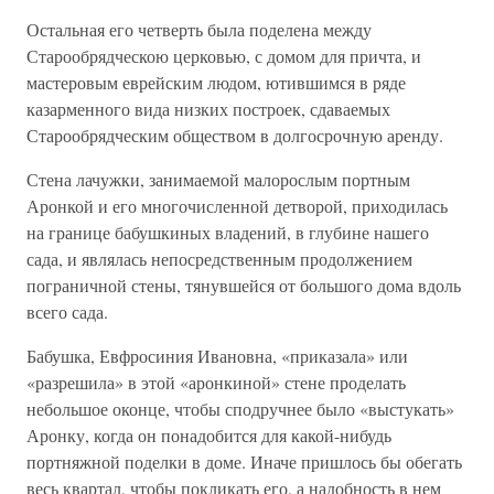
Остальная его четверть была поделена между
Старообрядческою церковью, с домом для причта, и
мастеровым еврейским людом, ютившимся в ряде
казарменного вида низких построек, сдаваемых
Старообрядческим обществом в долгосрочную аренду.
Стена лачужки, занимаемой малорослым портным
Аронкой и его многочисленной детворой, приходилась
на границе бабушкиных владений, в глубине нашего
сада, и являлась непосредственным продолжением
пограничной стены, тянувшейся от большого дома вдоль
всего сада.
Бабушка, Евфросиния Ивановна, «приказала» или
«разрешила» в этой «аронкиной» стене проделать
небольшое оконце, чтобы сподручнее было «выстукать»
Аронку, когда он понадобится для какой-нибудь
портняжной поделки в доме. Иначе пришлось бы обегать
весь квартал, чтобы покликать его, а надобность в нем