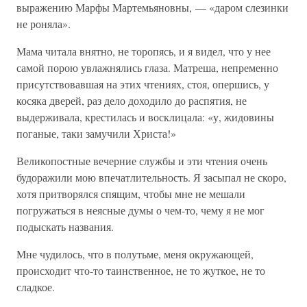
выражению Марфы Мартемьяновны, — «даром слезинки
не роняла».
Мама читала внятно, не торопясь, и я видел, что у нее
самой порою увлажнялись глаза. Матреша, непременно
присутствовавшая на этих чтениях, стоя, опершись, у
косяка дверей, раз дело доходило до распятия, не
выдерживала, крестилась и восклицала: «у, жидовины
поганые, таки замучили Христа!»
Великопостные вечерние службы и эти чтения очень
будоражили мою впечатлительность. Я засыпал не скоро,
хотя притворялся спящим, чтобы мне не мешали
погружаться в неясные думы о чем-то, чему я не мог
подыскать названия.
Мне чудилось, что в полутьме, меня окружающей,
происходит что-то таинственное, не то жуткое, не то
сладкое.