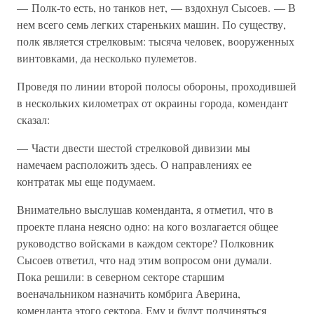
— Полк-то есть, но танков нет, — вздохнул Сысоев. — В
нем всего семь легких стареньких машин. По существу,
полк является стрелковым: тысяча человек, вооруженных
винтовками, да несколько пулеметов.
Проведя по линии второй полосы обороны, проходившей
в нескольких километрах от окраины города, комендант
сказал:
— Части двести шестой стрелковой дивизии мы
намечаем расположить здесь. О направлениях ее
контратак мы еще подумаем.
Внимательно выслушав коменданта, я отметил, что в
проекте плана неясно одно: на кого возлагается общее
руководство войсками в каждом секторе? Полковник
Сысоев ответил, что над этим вопросом они думали.
Пока решили: в северном секторе старшим
военачальником назначить комбрига Аверина,
коменданта этого сектора. Ему и будут подчиняться