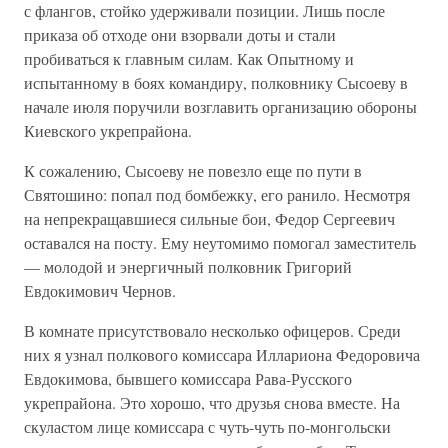
с флангов, стойко удерживали позиции. Лишь после
приказа об отходе они взорвали доты и стали
пробиваться к главным силам. Как Опытному и
испытанному в боях командиру, полковнику Сысоеву в
начале июля поручили возглавить организацию обороны
Киевского укрепрайона.
К сожалению, Сысоеву не повезло еще по пути в
Святошино: попал под бомбежку, его ранило. Несмотря
на непрекращавшиеся сильные бои, Федор Сергеевич
оставался на посту. Ему неутомимо помогал заместитель
— молодой и энергичный полковник Григорий
Евдокимович Чернов.
В комнате присутствовало несколько офицеров. Среди
них я узнал полкового комиссара Иллариона Федоровича
Евдокимова, бывшего комиссара Рава-Русского
укрепрайона. Это хорошо, что друзья снова вместе. На
скуластом лице комиссара с чуть-чуть по-монгольски