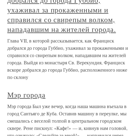
добрался до города Губбио,
ухаживал за прокаженными и
справился со свирепым волком,
нападавшим на жителей города.
Глава VII, в которой рассказывается, как Франциск
добрался до города Губбио, ухаживал за прокаженными и
справился со свирепым волком, нападавшим на жителей
города. Выйдя из монастыря Св. Верекундия, Франциск
вскоре добрался до города Губбио, расположенного ниже
по склону
Мэр города
Мэр города Был уже вечер, когда наша машина въехала в
город Сантьяго де Куба. Оставив машину в переулке, мы
смешались с веселой толпой в центральном городском
сквере. Рене пискнул: «Кафе!» — и, кивнув нам головой,
что означало: «Следуйте за мной!» — направился через