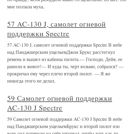
мне ползала муха,
57 AC-130 J, самолет огневой
поддержки Spectre
57 AC-130 J, самолет огневой поддержки Spectre В небе
над Панджшерским ущельемДжон Брукс расстегнул
ремень и вышел из кабины пилота.— Господи, Дейв, ее
ранили в живот!— И куда ты, черт возьми, собрался? —
прокричал ему через плечо второй пилот. — Я же
никогда этого не делал,
59 Самолет огневой поддержки
AC-130 J Spectre
59 Самолет огневой поддержки AC-130 J Spectre В небе
над Панджшерским ущельемБрукс и второй пилот изо
всех сил потянули на себя штурвал, чтобы хоть как-то