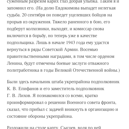
суженным разрезом карих глаз добрая улыбка. Таким я и
запомнил его. (На долю Евдокимова выпадет нелегкая
судьба. 20 сентября он поведет уцелевших бойцов на
прорыв из окружения. Тяжело раненного в бою, его
подберут колхозники, выходят, и комиссар снова
включится в борьбу, но теперь уже в качестве
подпольщика. Лишь в начале 1943 года ему удастся
вернуться в ряды Советской Армии. Восемью
правительственными наградами, в том числе орденом
Ленина, будут отмечены боевые заслуги отважного
политработника в годы Великой Отечественной войны.)
Были здесь начальник штаба укрепрайона подполковник
К. В. Епифанов и его заместитель подполковник
Г. В. Лихов. Я познакомился со всеми, кратко
проинформировал о решении Военного совета фронта,
сказал, что прибыл с задачей вникнуть в организацию и
состояние обороны укрепрайона.
Разложили на столе карту. Сысоев, водя по ней