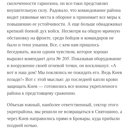
сколоченности гарнизона, он все-таки представлял
внушительную силу. Радовало, что командование района
видит уязвимые места в обороне и принимает все меры к
повышению ее устойчивости. А еще больше обнадеживал
крепкий боевой дух войск. Несмотря на общую мрачную
обстановку на фронте, среди бойцов и командиров не
было и тени уныния. Все, с кем нам пришлось
беседовать, жили одним чувством, которое хорошо
выразил комендант дота № 205. Показывая оборудование
и вооружение своей огневой точки, он воскликнул: «А
вот и наш дом! Мы поклялись не покидать его. Ведь Киев
позади!» Вот с этой мыслью: до последней капли крови
защищать Киев — готовились все воины укрепленного
района к предстоящему сражению.
Объехав южный, наиболее ответственный, сектор этого
укрепрайона, мы решили не возвращаться в Святошино, а
через Киев направились прямо в Бровары, куда прибыли
поздней ночью.