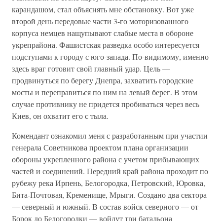
карандашом, стал объяснять мне обстановку. Вот уже
второй день передовые части 3-го моторизованного
корпуса немцев нащупывают слабые места в обороне
укрепрайона. Фашистская разведка особо интересуется
подступами к городу с юго-запада. По-видимому, именно
здесь враг готовит свой главный удар. Цель —
продвинуться по берегу Днепра, захватить городские
мосты и переправиться по ним на левый берег. В этом
случае противнику не придется пробиваться через весь
Киев, он охватит его с тыла.
Комендант ознакомил меня с разработанным при участии
генерала Советникова проектом плана организации
обороны укрепленного района с учетом прибывающих
частей и соединений. Передний край района проходит по
рубежу река Ирпень, Белогородка, Петровский, Юровка,
Бита-Почтовая, Кременище, Мрыги. Создано два сектора
— северный и южный. В состав войск северного — от
Борок до Белогородки — войдут три батальона