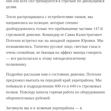
они изо всех сил тренируются в стрельбе по движущимся
целям.
Тепло распрощавшись с истребителями танков, мы
направились на позиции, которые спешно
дооборудовались только что прибывшими частями 147-й
стрелковой дивизии. Командир ее Савва Калистратович
Потехин встретил нас на западной окраине Юровки. Мы
познакомились. Типично русское лицо, светлые глаза и
очень спокойная, не бьющая на эффект манера говорить
— все располагало к этому пятидесятилетнему
полковнику.
Подробно рассказав нам о состоянии дивизии, Потехин
предложил выехать на передний край укрепрайона. Мы
побывали в подразделениях 600-го и 640-го стрелковых
полков. Повсюду кипела горячая работа по оборудованию
оборонительных рубежей.
Заглянули мы и к хозяевам укрепрайона — в