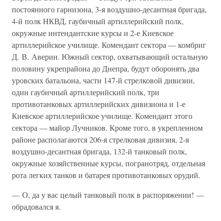
постоянного гарнизона, 3-я воздушно-десантная бригада,
4-й полк НКВД, гаубичный артиллерийский полк,
окружные интендантские курсы и 2-е Киевское
артиллерийское училище. Комендант сектора — комбриг
Д. В. Аверин. Южный сектор, охватывающий остальную
половину укрепрайона до Днепра, будут оборонять два
уровских батальона, части 147-й стрелковой дивизии,
один гаубичный артиллерийский полк, три
противотанковых артиллерийских дивизиона и 1-е
Киевское артиллерийское училище. Комендант этого
сектора — майор Лучников. Кроме того, в укрепленном
районе располагаются 206-я стрелковая дивизия, 2-я
воздушно-десантная бригада, 132-й танковый полк,
окружные хозяйственные курсы, погранотряд, отдельная
рота легких танков и батарея противотанковых орудий.
— О, да у вас целый танковый полк в распоряжении! —
обрадовался я.