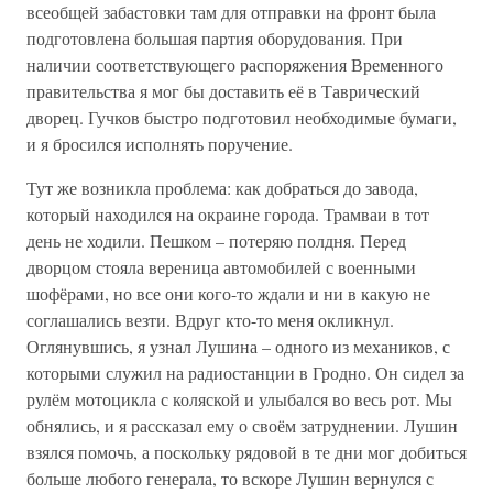
всеобщей забастовки там для отправки на фронт была
подготовлена большая партия оборудования. При
наличии соответствующего распоряжения Временного
правительства я мог бы доставить её в Таврический
дворец. Гучков быстро подготовил необходимые бумаги,
и я бросился исполнять поручение.
Тут же возникла проблема: как добраться до завода,
который находился на окраине города. Трамваи в тот
день не ходили. Пешком – потеряю полдня. Перед
дворцом стояла вереница автомобилей с военными
шофёрами, но все они кого-то ждали и ни в какую не
соглашались везти. Вдруг кто-то меня окликнул.
Оглянувшись, я узнал Лушина – одного из механиков, с
которыми служил на радиостанции в Гродно. Он сидел за
рулём мотоцикла с коляской и улыбался во весь рот. Мы
обнялись, и я рассказал ему о своём затруднении. Лушин
взялся помочь, а поскольку рядовой в те дни мог добиться
больше любого генерала, то вскоре Лушин вернулся с