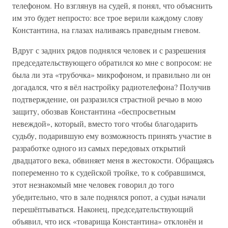
телефоном. Но взглянув на судей, я понял, что объяснить
им это будет непросто: все трое верили каждому слову
Константина, на глазах наливаясь праведным гневом.
Вдруг с задних рядов поднялся человек и с разрешения
председательствующего обратился ко мне с вопросом: не
была ли эта «трубочка» микрофоном, и правильно ли он
догадался, что я вёл настройку радиотелефона? Получив
подтверждение, он разразился страстной речью в мою
защиту, обозвав Константина «беспросветным
невеждой», который, вместо того чтобы благодарить
судьбу, подарившую ему возможность принять участие в
разработке одного из самых передовых открытий
двадцатого века, обвиняет меня в жестокости. Обращаясь
попеременно то к судейской тройке, то к собравшимся,
этот незнакомый мне человек говорил до того
убедительно, что в зале поднялся ропот, а судьи начали
перешёптываться. Наконец, председательствующий
объявил, что иск «товарища Константина» отклонён и