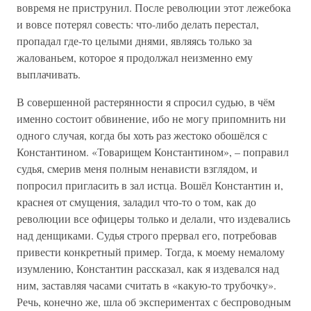
вовремя не приструнил. После революции этот лежебока
и вовсе потерял совесть: что-либо делать перестал,
пропадал где-то целыми днями, являясь только за
жалованьем, которое я продолжал неизменно ему
выплачивать.
В совершенной растерянности я спросил судью, в чём
именно состоит обвинение, ибо не могу припомнить ни
одного случая, когда бы хоть раз жестоко обошёлся с
Константином. «Товарищем Константином», – поправил
судья, смерив меня полным ненависти взглядом, и
попросил пригласить в зал истца. Вошёл Константин и,
краснея от смущения, заладил что-то о том, как до
революции все офицеры только и делали, что издевались
над денщиками. Судья строго прервал его, потребовав
привести конкретный пример. Тогда, к моему немалому
изумлению, Константин рассказал, как я издевался над
ним, заставляя часами считать в «какую-то трубочку».
Речь, конечно же, шла об экспериментах с беспроводным