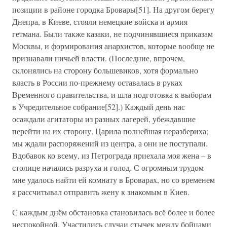
позиции в районе городка Бровары[51]. На другом берегу
Днепра, в Киеве, стояли немецкие войска и армия
гетмана. Были также казаки, не подчинявшиеся приказам
Москвы, и формирования анархистов, которые вообще не
признавали ничьей власти. (Последние, впрочем,
склонялись на сторону большевиков, хотя формально
власть в России по-прежнему оставалась в руках
Временного правительства, и шла подготовка к выборам
в Учредительное собрание[52].) Каждый день нас
осаждали агитаторы из разных лагерей, убеждавшие
перейти на их сторону. Царила полнейшая неразбериха;
мы ждали распоряжений из центра, а они не поступали.
Вдобавок ко всему, из Петрограда приехала моя жена – в
столице начались разруха и голод. С огромным трудом
мне удалось найти ей комнату в Броварах, но со временем
я рассчитывал отправить жену к знакомым в Киев.
С каждым днём обстановка становилась всё более и более
неспокойной. Участились случаи стычек между бойцами