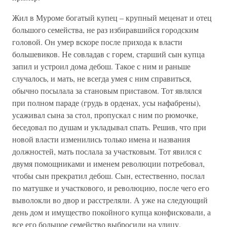
Жил в Муроме богатый купец – крупный меценат и отец
большого семейства, не раз избиравшийся городским
головой. Он умер вскоре после прихода к власти
большевиков. Не совладав с горем, старший сын купца
запил и устроил дома дебош. Такое с ним и раньше
случалось, и мать, не всегда умея с ним справиться,
обычно посылала за становым приставом. Тот являлся
при полном параде (грудь в орденах, усы нафабрены),
усаживал сына за стол, пропускал с ним по рюмочке,
беседовал по душам и укладывал спать. Решив, что при
новой власти изменились только имена и названия
должностей, мать послала за участковым. Тот явился с
двумя помощниками и именем революции потребовал,
чтобы сын прекратил дебош. Сын, естественно, послал
по матушке и участкового, и революцию, после чего его
выволокли во двор и расстреляли. А уже на следующий
день дом и имущество покойного купца конфисковали, а
все его большое семейство выбросили на улицу.