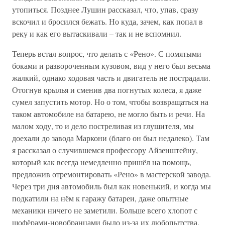
утопиться. Позднее Лушин рассказал, что, упав, сразу
вскочил и бросился бежать. Но куда, зачем, как попал в
реку и как его вытаскивали – так и не вспомнил.
Теперь встал вопрос, что делать с «Рено». С помятыми
боками и развороченным кузовом, вид у него был весьма
жалкий, однако ходовая часть и двигатель не пострадали.
Отогнув крылья и сменив два погнутых колеса, я даже
сумел запустить мотор. Но о том, чтобы возвращаться на
таком автомобиле на батарею, не могло быть и речи. На
малом ходу, то и дело постреливая из глушителя, мы
доехали до завода Маркони (благо он был недалеко). Там
я рассказал о случившемся профессору Айзенштейну,
который как всегда немедленно пришёл на помощь,
предложив отремонтировать «Рено» в мастерской завода.
Через три дня автомобиль был как новенький, и когда мы
подкатили на нём к гаражу батареи, даже опытные
механики ничего не заметили. Больше всего хлопот с
шофёрами-новобранцами было из-за их любопытства.