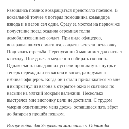
Разошлись поздно; возвращаться предстояло поездом. В
вокзальной толчее я потерял помощника командира
взвода и в вагон сел один. Сразу за мостом на первом же
полустанке поезд осадила огромная толпа
демобилизованных солдат. При виде офицеров,
возвращавшихся с митинга, солдаты затеяли потасовку.
Поднялась стрельба. Перепуганный машинист дал сигнал
к отходу. Поезд начал медленно набирать скорость.
Однако часть нападавших успели проникнуть внутрь и
теперь переходили из вагона в вагон, разоружая и
избивая офицеров. Когда они стали приближаться ко мне,
я выпрыгнул из вагона в открытое окно и скатился по
насыпи на мягкий мокрый валежник. Несколько
выстрелов мне вдогонку цели не достигли. С трудом
умерив охватившую меня дрожь, оставшиеся пять вёрст
до батареи я прошёл пешком.
Вскоре война для Зворыкина закончилась. Однажды