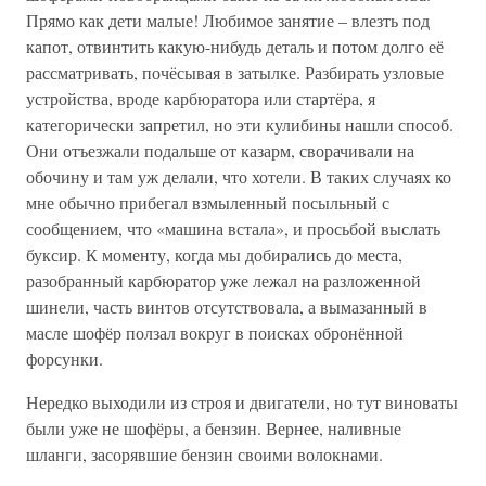
Прямо как дети малые! Любимое занятие – влезть под
капот, отвинтить какую-нибудь деталь и потом долго её
рассматривать, почёсывая в затылке. Разбирать узловые
устройства, вроде карбюратора или стартёра, я
категорически запретил, но эти кулибины нашли способ.
Они отъезжали подальше от казарм, сворачивали на
обочину и там уж делали, что хотели. В таких случаях ко
мне обычно прибегал взмыленный посыльный с
сообщением, что «машина встала», и просьбой выслать
буксир. К моменту, когда мы добирались до места,
разобранный карбюратор уже лежал на разложенной
шинели, часть винтов отсутствовала, а вымазанный в
масле шофёр ползал вокруг в поисках обронённой
форсунки.
Нередко выходили из строя и двигатели, но тут виноваты
были уже не шофёры, а бензин. Вернее, наливные
шланги, засорявшие бензин своими волокнами.