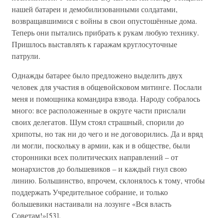
нашей батареи и демобилизованными солдатами,
возвращавшимися с войны в свои опустошённые дома.
Теперь они пытались прибрать к рукам любую технику.
Пришлось выставлять к гаражам круглосуточные
патрули.
Однажды батарее было предложено выделить двух
человек для участия в общевойсковом митинге. Послали
меня и помощника командира взвода. Народу собралось
много: все расположенные в округе части прислали
своих делегатов. Шум стоял страшный, спорили до
хрипоты, но так ни до чего и не договорились. Да и вряд
ли могли, поскольку в армии, как и в обществе, были
сторонники всех политических направлений – от
монархистов до большевиков – и каждый гнул свою
линию. Большинство, впрочем, склонялось к тому, чтобы
поддержать Учредительное собрание, и только
большевики настаивали на лозунге «Вся власть
Советам!»[53].