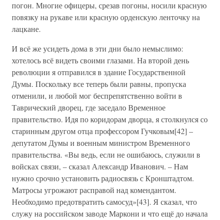
погон. Многие офицеры, срезав погоны, носили красную
повязку на рукаве или красную орденскую ленточку на
лацкане.
И всё же усидеть дома в эти дни было немыслимо:
хотелось всё видеть своими глазами. На второй день
революции я отправился в здание Государственной
Думы. Поскольку все теперь были равны, пропуска
отменили, и любой мог беспрепятственно войти в
Таврический дворец, где заседало Временное
правительство. Идя по коридорам дворца, я столкнулся со
старинным другом отца профессором Гучковым[42] –
депутатом Думы и военным министром Временного
правительства. «Вы ведь, если не ошибаюсь, служили в
войсках связи, – сказал Александр Иванович. – Нам
нужно срочно установить радиосвязь с Кронштадтом.
Матросы угрожают расправой над комендантом.
Необходимо предотвратить самосуд»[43]. Я сказал, что
служу на российском заводе Маркони и что ещё до начала