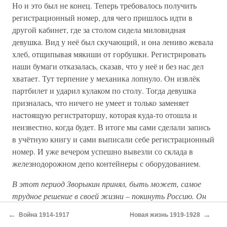
Но и это был не конец. Теперь требовалось получить
регистрационный номер, для чего пришлось идти в
другой кабинет, где за столом сидела миловидная
девушка. Вид у неё был скучающий, и она лениво жевала
хлеб, отщипывая мякиши от горбушки. Регистрировать
наши бумаги отказалась, сказав, что у неё и без нас дел
хватает. Тут терпение у механика лопнуло. Он извлёк
партбилет и ударил кулаком по столу. Тогда девушка
призналась, что ничего не умеет и только заменяет
настоящую регистраторшу, которая куда-то отошла и
неизвестно, когда будет. В итоге мы сами сделали запись
в учётную книгу и сами выписали себе регистрационный
номер. И уже вечером успешно вывезли со склада в
железнодорожном депо контейнеры с оборудованием.
В этот период Зворыкин принял, быть может, самое
трудное решение в своей жизни – покинуть Россию. Он
мечтал о спокойной жизни, научных экспериментах,
←
→
Война 1914-1917
Новая жизнь 1919-1928
открытиях, а вокруг были только голод, разруха, смерть.