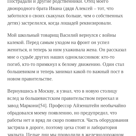
Пострадали и другие родственники. Отец моего
двоюродного брата Ивана (дядя Алексей – тот, что
заботился о своих скакунах больше, чем о собственных
детях) застрелился, когда лошадей реквизировали.
Мой школьный товарищ Василий вернулся с войны
калекой. Перед самым уходом на фронт он успел
жениться, и теперь за ним ухаживала жена. Он рассказал
мне о судьбе других наших одноклассников: кто-то
погиб, кто-то примкнул к белому движению. Один стал
большевиком и теперь занимал какой-то важный пост в
новом правительстве.
Вернувшись в Москву, я узнал, что в новую столицу
вслед за большевистским правительством переехал и
завод Маркони[54]. Профессор Айзенштейн необычайно
обрадовался моему появлению, но предупредил, что
работы нет и вряд ли скоро появится. Часть оборудования
застряла в дороге, поэтому цеха стоят и лаборатория
закрыта. Целые дни мы проводили в железнодорожном