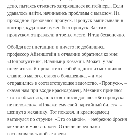
депо, пытаясь отыскать затерявшиеся контейнеры. Если
удавалось найти, начинались проблемы с вывозом. На
проходной требовался пропуск. Пропуск выписывали в
конторе, куда тоже нужен был пропуск. За этим
пропуском отправляли в третье место. И так бесконечно.
Обойдя все инстанции и ничего не добившись,
профессор Айзенштейн в отчаянии обратился ко мне:
«Попробуйте вы, Владимир Козьмич. Может, у вас
получится». Я прихватил с собой одного из механиков –
славного малого, старого большевика, – и мы
отправились в соответствующее ведомство. «Пропуск», –
сказал нам при входе красноармеец. Механик принялся
что-то объяснять, но в ответ последовало: «Без пропуска
не положено». «Покажи ему свой партийный билет», –
шепнул я механику. Тот показал, и красноармеец
вытянулся по струнке. «Это со мной», – небрежно бросил
механик в мою сторону. Отныне перед нами
распахивались любые двери.