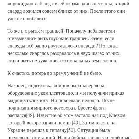
«прикидки» наблюдателей оказывались неточны, второй
снаряд ложился совсем близко от них. После этого они
уже не ошибались.
То же и с рытьём траншей. Поначалу наблюдатели
отказывались рыть глубокие траншеи. Зачем, если
снаряды всё равно рвутся далеко впереди? Но когда
несколько снарядов разорвалось в двух шагах от них,
стали рыть не хуже профессиональных землекопов.
К счастью, потерь во время учений не было.
Наконец, подготовка бойцов была завершена,
оборудование укомплектовано, и мы получили приказ
выдвинуться к югу. Но повоевали недолго. После
подписания мирного договора в Бресте фронт
распался[48]. Известие об этом застало нас под Киевом,
который вскоре заняли немцы[49]. Затем власть на
Украине перешла к гетману[50]. Ситуация была
предельно запутанной. Наши бойцы заняли укреплённые