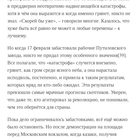
в преддверии неотвратимо надвигающейся катастрофы,
хотя в чём она выразится и когда именно грянет, никто не
знал. «Скорей бы уже», – говорили многие. Казалось, что
хуже быть всё равно не может и любые перемены – к
лучшему.
Но когда 17 февраля забастовали рабочие Путиловского
завода, никто не придал этому особенного значения[39].
Все полагали, что «катастрофа» случится внезапно,
грянет, как гром среди ясного неба, а она нарастала
исподволь, постепенно, и привела к таким результатам,
которых вряд ли кто-либо ожидал. Эти результаты
превзошли самые мрачные прогнозы скептиков. Уверен,
что даже те, кто агитировал за революцию, не понимали,
чем это обернётся для страны.
Пока дело ограничивалось забастовками, всё ещё можно
было остановить. Но после демонстрации на площади
перед Московским вокзалом, когда казаки, получив