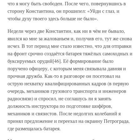
что я могу быть свободен. После чего, повернувшись в
сторону Константина, он прошипел: «Уйди с глаз, и
чтобы духу твоего здесь больше не было».
Недели через две Константин, как ни в чём не бывало,
явился ко мне за жалованьем и, получив его, тут же снова
исчез. В тот период мне стало известно, что для отправки
на фронт срочно создаётся батарея тяжёлых самоходных и
буксируемых орудий[46]. Её формирование было
поручено офицеру, с которым меня связывала давняя и
прочная дружба. Как-то в разговоре он посетовал на
острую нехватку квалифицированных кадров (в первую
очередь, механиков грузового транспорта и инженеров
радиосвязи) и спросил, не соглашусь ли я занять
должность инструктора по подготовке шофёров,
механиков и связистов. После недолгих колебаний я
принял предложение и переехал на окраину Петрограда,
где размещалась батарея.