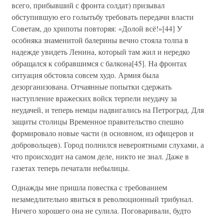
всего, прибывший с фронта солдат) призывал
обступившую его голытьбу требовать передачи власти
Советам, до хрипоты повторяя: «Долой всё!»[44] У
особняка знаменитой балерины вечно стояла толпа в
надежде увидеть Ленина, который там жил и нередко
обращался к собравшимся с балкона[45]. На фронтах
ситуация обстояла совсем худо. Армия была
дезорганизована. Отчаянные попытки сдержать
наступление вражеских войск терпели неудачу за
неудачей, и теперь немцы надвигались на Петроград. Для
защиты столицы Временное правительство спешно
формировало новые части (в основном, из офицеров и
добровольцев). Город полнился невероятными слухами, а
что происходит на самом деле, никто не знал. Даже в
газетах теперь печатали небылицы.
Однажды мне пришла повестка с требованием
незамедлительно явиться в революционный трибунал.
Ничего хорошего она не сулила. Поговаривали, будто