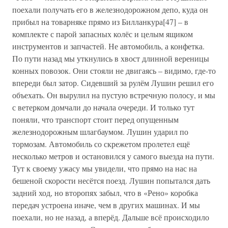
поехали получать его в железнодорожном депо, куда он
прибыл на товарняке прямо из Билланкура[47] – в
комплекте с парой запасных колёс и целым ящиком
инструментов и запчастей. Не автомобиль, а конфетка.
По пути назад мы уткнулись в хвост длинной вереницы
конных повозок. Они стояли не двигаясь – видимо, где-то
впереди был затор. Сидевший за рулём Лушин решил его
объехать. Он вырулил на пустую встречную полосу, и мы
с ветерком домчали до начала очереди. И только тут
поняли, что транспорт стоит перед опущенным
железнодорожным шлагбаумом. Лушин ударил по
тормозам. Автомобиль со скрежетом пролетел ещё
несколько метров и остановился у самого выезда на пути.
Тут к своему ужасу мы увидели, что прямо на нас на
бешеной скорости несётся поезд. Лушин попытался дать
задний ход, но второпях забыл, что в «Рено» коробка
передач устроена иначе, чем в других машинах. И мы
поехали, но не назад, а вперёд. Дальше всё происходило