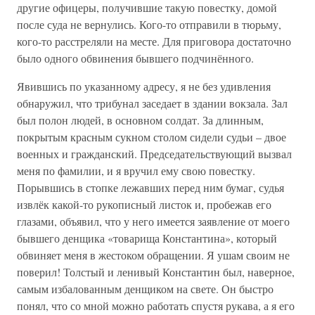
другие офицеры, получившие такую повестку, домой
после суда не вернулись. Кого-то отправили в тюрьму,
кого-то расстреляли на месте. Для приговора достаточно
было одного обвинения бывшего подчинённого.
Явившись по указанному адресу, я не без удивления
обнаружил, что трибунал заседает в здании вокзала. Зал
был полон людей, в основном солдат. За длинным,
покрытым красным сукном столом сидели судьи – двое
военных и гражданский. Председательствующий вызвал
меня по фамилии, и я вручил ему свою повестку.
Порывшись в стопке лежавших перед ним бумаг, судья
извлёк какой-то рукописный листок и, пробежав его
глазами, объявил, что у него имеется заявление от моего
бывшего денщика «товарища Константина», который
обвиняет меня в жестоком обращении. Я ушам своим не
поверил! Толстый и ленивый Константин был, наверное,
самым избалованным денщиком на свете. Он быстро
понял, что со мной можно работать спустя рукава, а я его