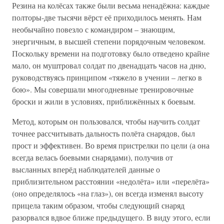
Резина на колёсах также были весьма ненадёжна: каждые
полторы-две тысячи вёрст её приходилось менять. Нам
необычайно повезло с командиром – знающим,
энергичным, в высшей степени порядочным человеком.
Поскольку времени на подготовку было отведено крайне
мало, он муштровал солдат по двенадцать часов на дню,
руководствуясь принципом «тяжело в учении – легко в
бою». Мы совершали многодневные тренировочные
броски и жили в условиях, приближённых к боевым.
Метод, которым он пользовался, чтобы научить солдат
точнее рассчитывать дальность полёта снарядов, был
прост и эффективен. Во время пристрелки по цели (а она
всегда велась боевыми снарядами), получив от
высланных вперёд наблюдателей данные о
приблизительном расстоянии «недолёта» или «перелёта»
(оно определялось «на глаз»), он всегда изменял высоту
прицела таким образом, чтобы следующий снаряд
разорвался вдвое ближе предыдущего. В виду этого, если