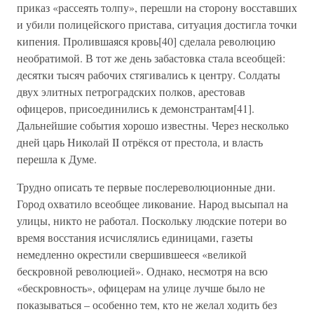
приказ «рассеять толпу», перешли на сторону восставших
и убили полицейского пристава, ситуация достигла точки
кипения. Пролившаяся кровь[40] сделала революцию
необратимой. В тот же день забастовка стала всеобщей:
десятки тысяч рабочих стягивались к центру. Солдаты
двух элитных петроградских полков, арестовав
офицеров, присоединились к демонстрантам[41].
Дальнейшие события хорошо известны. Через несколько
дней царь Николай II отрёкся от престола, и власть
перешла к Думе.
Трудно описать те первые послереволюционные дни.
Город охватило всеобщее ликование. Народ высыпал на
улицы, никто не работал. Поскольку людские потери во
время восстания исчислялись единицами, газеты
немедленно окрестили свершившееся «великой
бескровной революцией». Однако, несмотря на всю
«бескровность», офицерам на улице лучше было не
показываться – особенно тем, кто не желал ходить без