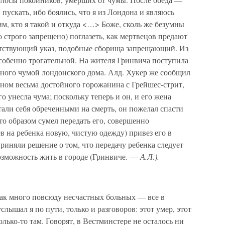
 пускать, ибо боялись, что я из Лондона и являюсь
им, кто я такой и откуда <…> Боже, сколь же безумны
то строго запрещено) поглазеть, как мертвецов предают
етствующий указ, подобные сборища запрещающий. Из
собенно трогательной. На жителя Гринвича поступила
енного чумой лондонского дома. Алд. Хукер же сообщил
ном весьма достойного горожанина с Грейшес-стрит,
о унесла чума; поскольку теперь и он, и его жена
али себя обреченными на смерть, он пожелал спасти
то образом сумел передать его, совершенно
ев на ребенка новую, чистую одежду) привез его в
иняли решение о том, что передачу ребенка следует
возможность жить в городе (Гринвиче. —
А.Л.).
ак много повсюду несчастных больных — все в
слышал я по пути, только и разговоров: этот умер, этот
олько-то там. Говорят, в Вестминстере не осталось ни