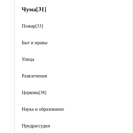
Чума[31]
Пожар[33]
Быт и нравы
Улица
Развлечения
Церковь[38]
Наука и образование
Предрассудки