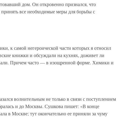
устовавший дом. Он откровенно признался, что
 принять все необходимые меры для борьбы с
, к самой негероической части которых я относил
товские книжки и обсуждали на кухнях, доживет ли
вали. Причем часто — в изощренной форме. Химики и
казался волнительным не только в связи с поступлением
бралась и до Москвы. Сушкова пишет: «В конце
ала в Москве; тут окончательно ее приняли за чуму