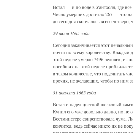
Встал — и по воде в Уайтхолл, где все
Число умерших достигло 267 — что на 
до сего дня скончалось всего четверо, 
29 июня 1665 года
Сегодня заканчивается этот печальны
почти по всему королевству. Каждый д
этой неделе умерло 7496 человек, из н
погибших на этой неделе приближается
в таком количестве, что подсчитать чи
прочих, не желающих, чтобы по ним зв
31 августа 1665 года
Встал и надел цветной шелковый камзо
Купил его уже довольно давно, но не о
Вестминстере свирепствовала чума. Лю
кончится, ведь сейчас никто их не поку
изготовления париков использовали в