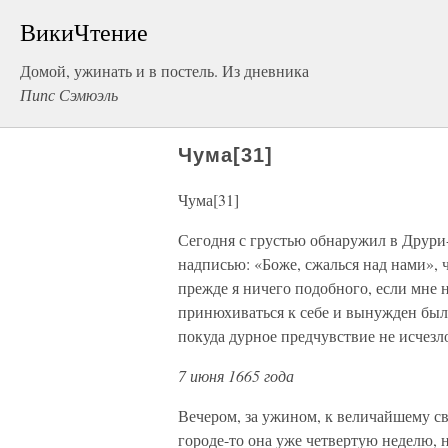
ВикиЧтение
Домой, ужинать и в постель. Из дневника
Пипс Сэмюэль
Чума[31]
Чума[31]
Сегодня с грустью обнаружил в Друри-
надписью: «Боже, сжалься над нами», 
прежде я ничего подобного, если мне н
принюхиваться к себе и вынужден был 
покуда дурное предчувствие не исчезл
7 июня 1665 года
Вечером, за ужином, к величайшему св
городе-то она уже четвертую неделю, н