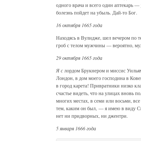
одного врача и всего один аптекарь — 
болезнь пойдет на убыль. Дай-то Бог.
16 октября 1665 года
Находясь в Вулидже, шел вечером по т
гроб с телом мужчины — вероятно, муж
29 октября 1665 года
Я с
лордом Брукнером и миссис Уильям
Лондон, в дом моего господина в Кове
в город карета! Привратники низко кл
счастье видеть, что на улицах вновь п
многих местах, в семи или восьми, все
тем, каким он был, — я имею в виду С
нет ни придворных, ни джентри.
5 января 1666 года