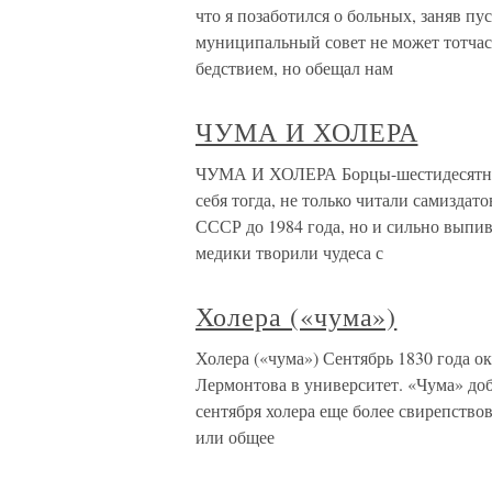
что я позаботился о больных, заняв п
муниципальный совет не может тотчас
бедствием, но обещал нам
ЧУМА И ХОЛЕРА
ЧУМА И ХОЛЕРА Борцы-шестидесятники
себя тогда, не только читали самизда
СССР до 1984 года, но и сильно выпи
медики творили чудеса с
Холера («чума»)
Холера («чума») Сентябрь 1830 года о
Лермонтова в университет. «Чума» до
сентября холера еще более свирепствов
или общее