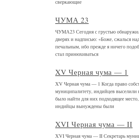
сверкающие
ЧУМА 23
ЧУМА23 Сегодня с грустью обнаружил 
дверях и надписью: «Боже, сжалься на
печальным, ибо прежде я ничего подоб
стал принюхиваться
XV Черная чума — 1
XV Черная чума — 1 Когда право собс
муниципалитету, индийцев выселили н
было найти для них подходящее место, 
индийцы вынуждены были
XVI Черная чума — II
XVI Черная чума — II Секретарь муниц