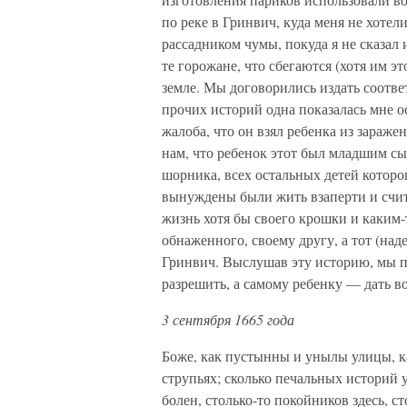
по реке в Гринвич, куда меня не хотели
рассадником чумы, покуда я не сказал 
те горожане, что сбегаются (хотя им э
земле. Мы договорились издать соотв
прочих историй одна показалась мне о
жалоба, что он взял ребенка из зараж
нам, что ребенок этот был младшим сы
шорника, всех остальных детей которог
вынуждены были жить взаперти и счит
жизнь хотя бы своего крошки и каким-
обнаженного, своему другу, а тот (над
Гринвич. Выслушав эту историю, мы пр
разрешить, а самому ребенку — дать 
3 сентября 1665 года
Боже, как пустынны и унылы улицы, к
струпьях; сколько печальных историй у
болен, столько-то покойников здесь, ст