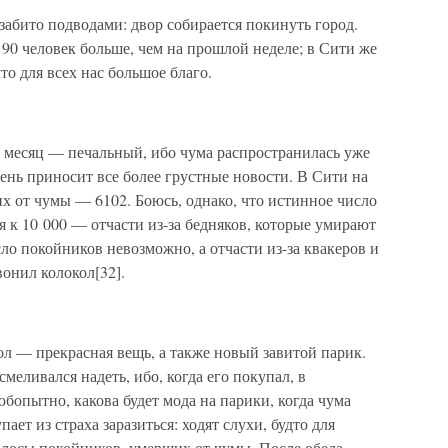
 забито подводами: двор собирается покинуть город.
90 человек больше, чем на прошлой неделе; в Сити же
что для всех нас большое благо.
й месяц — печальный, ибо чума распространилась уже
ень приносит все более грустные новости. В Сити на
их от чумы — 6102. Боюсь, однако, что истинное число
 к 10 000 — отчасти из-за бедняков, которые умирают
сло покойников невозможно, а отчасти из-за квакеров и
онил колокол[32].
л — прекрасная вещь, а также новый завитой парик.
смеливался надеть, ибо, когда его покупал, в
бопытно, какова будет мода на парики, когда чума
пает из страха заразиться: ходят слухи, будто для
олосы покойников, умерших от чумы. После обеда —