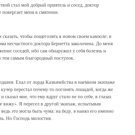
ртвой стал мой добрый приятель и сосед, доктор
е повергает меня в смятение.
сказать, чтобы пощеголять в новом своем камзоле; и
ома несчастного доктора Бернетта заколочена. До меня
жение соседей, ибо сам обнаружил у себя болезнь и
в тем самым благородный поступок.
едшим. Ехал от лорда Казначейства в наемном экипаже
 кучер перестал почему-то погонять лошадей, когда же
 сказал мне, что ему вдруг стало не по себе, в глазах
е вижу». Я пересел в другой экипаж, испытывая
, ведь это могла быть чума: на беду, я нанял его именно
знь. Но Господь милостив.