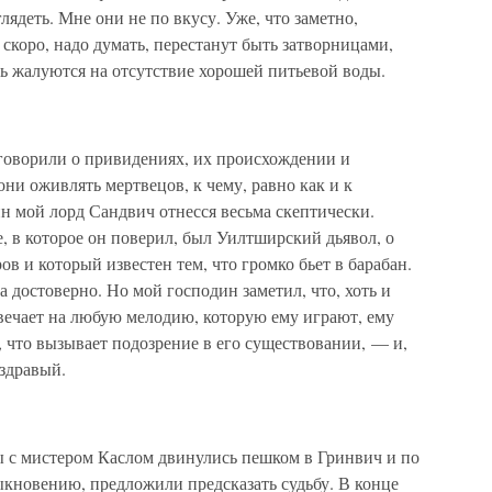
ядеть. Мне они не по вкусу. Уже, что заметно,
; скоро, надо думать, перестанут быть затворницами,
ь жалуются на отсутствие хорошей питьевой воды.
 говорили о привидениях, их происхождении и
 они оживлять мертвецов, к чему, равно как и к
н мой лорд Сандвич отнесся весьма скептически.
, в которое он поверил, был Уилтширский дьявол, о
ов и который известен тем, что громко бьет в барабан.
а достоверно. Но мой господин заметил, что, хоть и
вечает на любую мелодию, которую ему играют, ему
г, что вызывает подозрение в его существовании, — и,
 здравый.
 с мистером Каслом двинулись пешком в Гринвич и по
ыкновению, предложили предсказать судьбу. В конце