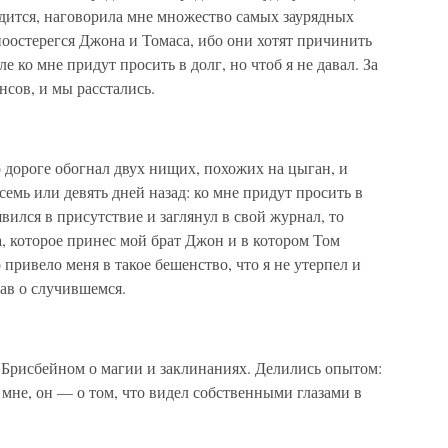
водится, наговорила мне множество самых заурядных
поостерегся Джона и Томаса, ибо они хотят причинить
ле ко мне придут просить в долг, но чтоб я не давал. За
нсов, и мы расстались.
 дороге обогнал двух нищих, похожих на цыган, и
емь или девять дней назад: ко мне придут просить в
 явился в присутствие и заглянул в свой журнал, то
а, которое принес мой брат Джон и в котором Том
 привело меня в такое бешенство, что я не утерпел и
зав о случившемся.
 Брисбейном о магии и заклинаниях. Делились опытом:
х мне, он — о том, что видел собственными глазами в