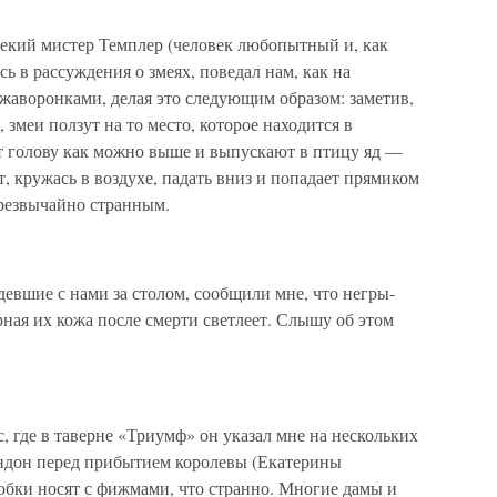
некий мистер Темплер (человек любопытный и, как
ь в рассуждения о змеях, поведал нам, как на
аворонками, делая это следующим образом: заметив,
 змеи ползут на то место, которое находится в
ют голову как можно выше и выпускают в птицу яд —
, кружась в воздухе, падать вниз и попадает прямиком
чрезвычайно странным.
евшие с нами за столом, сообщили мне, что негры-
ная их кожа после смерти светлеет. Слышу об этом
 где в таверне «Триумф» он указал мне на нескольких
ондон перед прибытием королевы (Екатерины
бки носят с фижмами, что странно. Многие дамы и