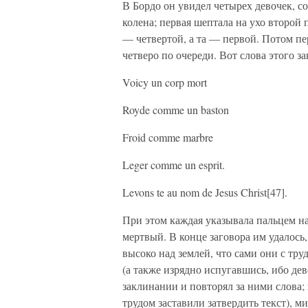
В Бордо он увидел четырех девочек, с
колена; первая шептала на ухо второй 
— четвертой, а та — первой. Потом пе
четверо по очереди. Вот слова этого з
Voicy un corp mort
Royde comme un baston
Froid comme marbre
Leger comme un esprit.
Levons te au nom de Jesus Christ[47].
При этом каждая указывала пальцем на
мертвый. В конце заговора им удалось,
высоко над землей, что сами они с тр
(а также изрядно испугавшись, ибо дев
заклинании и повторял за ними слова; 
трудом заставили затвердить текст), ми