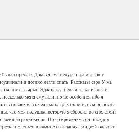
е бывал прежде. Дом весьма недурен, равно как и
оужинали и поздно легли спать. Рассказы сэра У-ма
шественник, старый Эджбороу, недавно скончался и
, несколько меня смутили, но не особенно, ибо я
пать в покоях казначея около трех ночи и, вскоре после
ны, что моя подушка, которую я сбросил во сне, стоит
ло меня из равновесия. Но со временем сон победил
 треска поленьев в камине и от запаха жидкой овсянки.