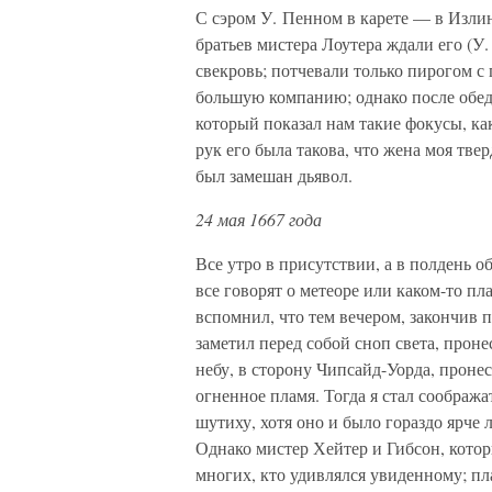
С сэром У. Пенном в карете — в Излинг
братьев мистера Лоутера ждали его (У
свекровь; потчевали только пирогом с 
большую компанию; однако после обед
который показал нам такие фокусы, как
рук его была такова, что жена моя твер
был замешан дьявол.
24 мая 1667 года
Все утро в присутствии, а в полдень об
все говорят о метеоре или каком-то пл
вспомнил, что тем вечером, закончив п
заметил перед собой сноп света, проне
небу, в сторону Чипсайд-Уорда, пронес
огненное пламя. Тогда я стал сообража
шутиху, хотя оно и было гораздо ярче 
Однако мистер Хейтер и Гибсон, котор
многих, кто удивлялся увиденному; пл