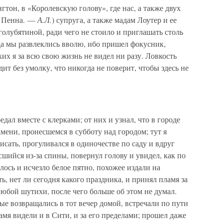
тон, в «Королевскую голову», где нас, а также двух
. Пенна. —
А.Л.
) супруга, а также мадам Лоутер и ее
голубятиной, ради чего не стоило и приглашать столь
а мы развлеклись вволю, ибо пришел фокусник,
их я за всю свою жизнь не видел ни разу. Ловкость
дит без умолку, что никогда не поверит, чтобы здесь не
едал вместе с клерками; от них и узнал, что в городе
амени, пронесшемся в субботу над городом; тут я
исать, прогуливался в одиночестве по саду и вдруг
сшийся из-за спины, повернул голову и увидел, как по
лось и исчезло белое пятно, похожее издали на
ть, нет ли сегодня какого праздника, и принял пламя за
любой шутихи, после чего больше об этом не думал.
ые возвращались в тот вечер домой, встречали по пути
амя видели и в Сити, и за его пределами; прошел даже