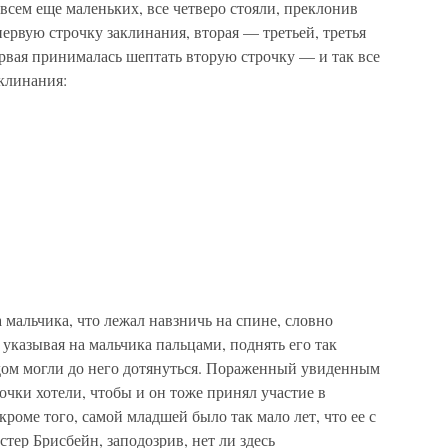
овсем еще маленьких, все четверо стояли, преклонив
первую строчку заклинания, вторая — третьей, третья
рвая принималась шептать вторую строчку — и так все
аклинания:
 мальчика, что лежал навзничь на спине, словно
 указывая на мальчика пальцами, поднять его так
удом могли до него дотянуться. Пораженный увиденным
очки хотели, чтобы и он тоже принял участие в
кроме того, самой младшей было так мало лет, что ее с
стер Брисбейн, заподозрив, нет ли здесь