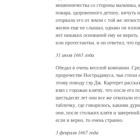
мошенничества со стороны мальчика, к
повара, здоровенного детину, ничуть 
оторвали его от земли с той же легкос
жизни еще не слышал, однако он излож
нет никаких оснований ему не верить.
или протестантки, и он ответил, что п
31 июля 1665 года
Обедал в очень веселой компании. Сре
пророчестве Нострадамуса, чьи стихи 
этому поводу сэр Дж. Картерет рассказ
взял с горожан клятву, что после его п
шестьдесят лет они все же откопали е
табличку, где говорилось, какими ду
они, после стольких клятв и заверений,
если и верно, то очень странно.
3 февраля 1667 года