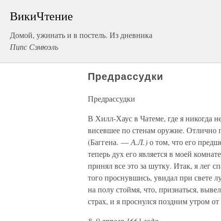
ВикиЧтение
Домой, ужинать и в постель. Из дневника
Пипс Сэмюэль
Предрассудки
Предрассудки
В Хилл-Хаус в Чатеме, где я никогда н
висевшее по стенам оружие. Отлично п
(Баггена. —
А.Л.)
о том, что его пред
теперь дух его является в моей комнате
принял все это за шутку. Итак, я лег с
того проснувшись, увидал при свете лу
на полу стоймя, что, признаться, выве
страх, и я проснулся поздним утром от
8–9 апреля 1661 года