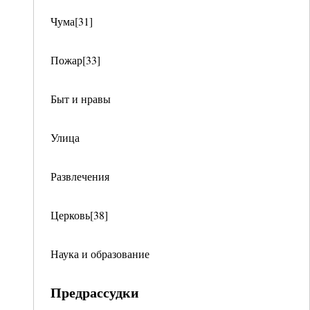
Чума[31]
Пожар[33]
Быт и нравы
Улица
Развлечения
Церковь[38]
Наука и образование
Предрассудки