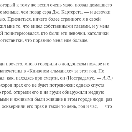
оторый к тому же весил очень мало, позвал домашнего
не меньше, чем повар сэра Дж. Картерета, — и девочки
тью. Признаться, ничего более странного я в своей
ил мне то, что видел собственными глазами, и у меня
 Я поинтересовался, кто были эти девочки, католички
ротестантки, что поразило меня еще больше.
ди прочего, много говорили о лондонском пожаре и о
напечатаны в «Книжном альманахе» за этот год. По
ал, как, находясь при смерти, он (Нострадамус. —
А.Л.)
охорон прах его не будет потревожен; однако спустя
го гроб, открыли его и на груди обнаружили медную
рными и лживыми были жившие в этом городе люди, раз
 осквернили его прах в такой-то день, год и час, — что