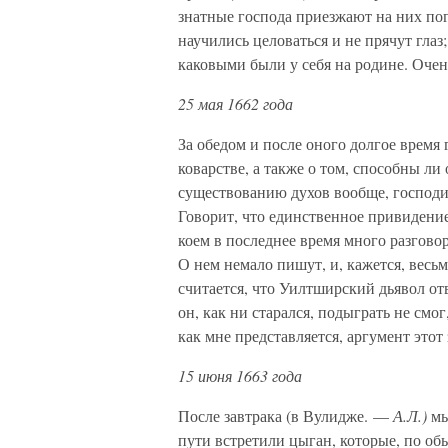
знатные господа приезжают на них погл
научились целоваться и не прячут глаз
каковыми были у себя на родине. Очен
25 мая 1662 года
За обедом и после оного долгое время
коварстве, а также о том, способны ли
существованию духов вообще, господи
Говорит, что единственное привидение
коем в последнее время много разговор
О нем немало пишут, и, кажется, весьм
считается, что Уилтширский дьявол от
он, как ни старался, подыграть не смо
как мне представляется, аргумент этот
15 июня 1663 года
После завтрака (в Вулидже. —
А.Л.)
мы
пути встретили цыган, которые, по об