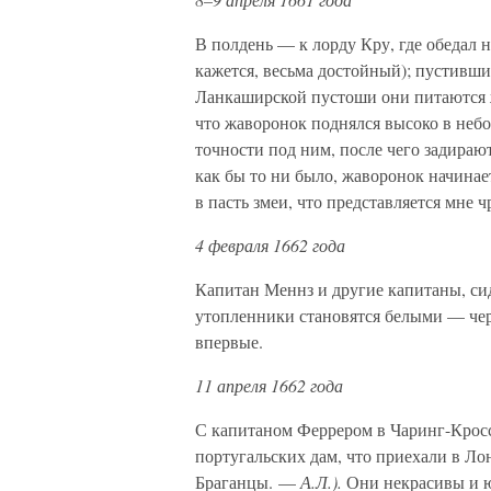
В полдень — к лорду Кру, где обедал 
кажется, весьма достойный); пустившис
Ланкаширской пустоши они питаются ж
что жаворонок поднялся высоко в небо,
точности под ним, после чего задира
как бы то ни было, жаворонок начинает
в пасть змеи, что представляется мне 
4 февраля 1662 года
Капитан Меннз и другие капитаны, сид
утопленники становятся белыми — чер
впервые.
11 апреля 1662 года
С капитаном Феррером в Чаринг-Кросс,
португальских дам, что приехали в Л
Браганцы. —
А.Л.).
Они некрасивы и ю