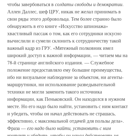
чтобы завербоваться в
солдаты свободы и демократии
.
Аллен Даллес, шеф ЦРУ, никак не желал принимать в
свои ряды этого добровольца. Тем более странно было
обнаружить в его книге «Искусство шпионажа»
хвастливый пассаж о том, как его сотрудники искусно
вычислили и сумели склонить к сотрудничеству такой
важный кадр из ГРУ. «Мятежный полковник имел
широкий доступ к важной информации, — читаем мы на
78-й странице английского издания. — Служебное
положение предоставляло ему большие преимущества,
ибо ни визуальное наблюдение за объектом, ни агенты-
маршрутники, ни использование разведывательной
техники не могли заменить такого источника
информации, как Пеньковский. Он находился в нужном
месте. Но его надо было найти, установить с ним контакт
и убедить, чтобы он начал действовать не страшась,
эффективно, с максимальной отдачей для пользы дела».
Фраза —
его надо было найти, установить с ним
контакт и убедить, чтобы он начал действовать не