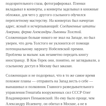
подозрительного глаза, фотографировал. Пленки
вкладывал в конверты, а конверты заделывал в книжные
обложки, для чего у другого ссыльного обучился
переплетному мастерству. На конвертах был начертан
адрес, ясный и исчерпывающий:
Соединенные штаты
Америки, ферма Александры Львовны Толстой
.
Солженицын больше никого не знал на Западе, но был
уверен, что дочь Толстого не уклонится от помощи
потенциальному лауреату Нобелевской премии.
Проблема за малым: как незаметно передать книгу
иностранцу. В Кок-Терек они, понятно, не заглядывали, а
ссыльному доступ в Москву был заказан.
Солженицын и не подозревал, что в то же самое время
похожие планы — отправить на Запад весть о себе —
вынашивал и полковник Главного разведывательного
управления Генштаба вооруженных сил СССР Олег
Владимирович Пеньковский. Но ему было проще, чем
Александру Исаевичу, он обитал в Москве, а не в