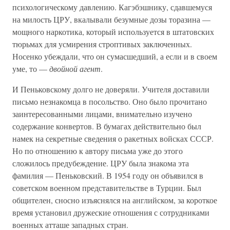
психологическому давлению. Кагэбэшнику, сдавшемуся
на милость ЦРУ, вкалывали безумные дозы торазина —
мощного наркотика, который используется в штатовских
тюрьмах для усмирения строптивых заключенных.
Носенко убеждали, что он сумасшедший, а если и в своем
уме, то —
двойной агент
.
И Пеньковскому долго не доверяли. Учителя доставили
письмо незнакомца в посольство. Оно было прочитано
заинтересованными лицами, внимательно изучено
содержание конвертов. В бумагах действительно был
намек на секретные сведения о ракетных войсках СССР.
Но по отношению к автору письма уже до этого
сложилось предубеждение. ЦРУ была знакома эта
фамилия — Пеньковский. В 1954 году он объявился в
советском военном представительстве в Турции. Был
общителен, сносно изъяснялся на английском, за короткое
время установил дружеские отношения с сотрудниками
военных атташе западных стран.