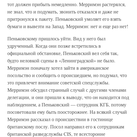
тот должен прибыть немедленно. Мерримэн растерялся,
не знал, что и подумать, звонить отказался и даже не
притронулся к пакету. Пеньковский умоляет его взять
бумаги и вывезти на Запад. Мерримэн: нет и еще раз нет!
Пеньковскому пришлось уйти. Вид у него был
удрученный. Когда они позже встретились в
официальной обстановке, Пеньковский вел себя так,
будто неловкой сцены в «Ленинградской» не было.
Мерримэн поначалу хотел зайти в американское
посольство и сообщить о происшедшем, но подумал, что
это привлечет внимание советской спецслужбы.
Мерримэн обсудил странный случай с другими членами
делегации, и они пришли к выводу, что он находится под
наблюдением, а Пеньковский — сотрудник КГБ, потому
посоветовали ему быть поосторожнее. На всякий случай
Мерримэн рассказал о происшествии в гостинице
британскому послу. Посол направил его к сотрудникам
британской разведслужбы CIS, те всесторонне