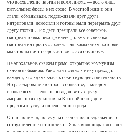
что восхваление партии и коммунизма — всего лишь
ритуальные фразы в их среде. В частной жизни они
лгали, обманывали, подсиживали друг друга,
интриговали, доносили и готовы были перегрызть друг
другу глотки… Их дети презирали все советское,
смотрели только иностранные фильмы и свысока
смотрели на простых людей. Наш коммунизм, который
мы строим почти сорок лет, оказался обманом».
Не эпохальное, скажем прямо, открытие: коммунизм
оказался обманом. Рано или поздно к нему приходил
каждый, кто вдумывался в советскую действительность.
Но разочарование в строе, в обществе, в котором
вращаешься, — еще не повод ловить за руку
американских туристов на Красной площади и
предлагать услуги определенного рода.
Он не понимал, почему на его честное предложение о
сотрудничестве нет отклика. «Я как волк подкрадывался
к американскому посольству, высматривая надежного