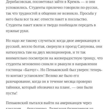
Дерибасовская, посоветовал зайти в Кремль — и они
успокоились. Студенты прилично говорили по-русски,
так что трудностей в общении не возникло. Просьба у
него была все та же: отнести пакет в посольство.
Студенты пакет взяли и твердо пообещали передать в
нужные руки.
Но надо же такому случиться: когда двое американцев и
русский, весело болтая, свернули в проезд Сапунова, они
наткнулись там на двух милиционеров, и те так
внимательно посмотрели на жизнерадостную троицу, что
студенты мгновенно сникли и рванули в направлении
гостинцы «Балчуг». Но Пеньковский был уверен: теперь-
то контакт установлен! Велико же было его
разочарование, когда он в течение месяца проверял
тайники, который обозначил на плане, — они были
пусты!
Пеньковский пытался выйти на американцев через
канадцев — безуспешно. Делегация бизнесменов из