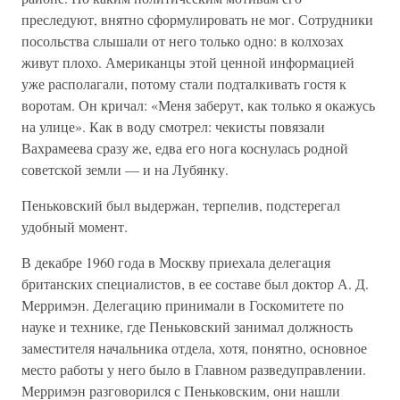
преследуют, внятно сформулировать не мог. Сотрудники
посольства слышали от него только одно: в колхозах
живут плохо. Американцы этой ценной информацией
уже располагали, потому стали подталкивать гостя к
воротам. Он кричал: «Меня заберут, как только я окажусь
на улице». Как в воду смотрел: чекисты повязали
Вахрамеева сразу же, едва его нога коснулась родной
советской земли — и на Лубянку.
Пеньковский был выдержан, терпелив, подстерегал
удобный момент.
В декабре 1960 года в Москву приехала делегация
британских специалистов, в ее составе был доктор А. Д.
Мерримэн. Делегацию принимали в Госкомитете по
науке и технике, где Пеньковский занимал должность
заместителя начальника отдела, хотя, понятно, основное
место работы у него было в Главном разведуправлении.
Мерримэн разговорился с Пеньковским, они нашли