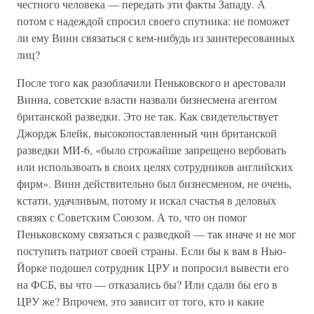
честного человека — передать эти факты Западу. А
потом с надеждой спросил своего спутника: не поможет
ли ему Винн связаться с кем-нибудь из заинтересованных
лиц?
После того как разоблачили Пеньковского и арестовали
Винна, советские власти назвали бизнесмена агентом
британской разведки. Это не так. Как свидетельствует
Джордж Блейк, высокопоставленный чин британской
разведки МИ-6, «было строжайше запрещено вербовать
или использвоать в своих целях сотрудников английских
фирм». Винн действительно был бизнесменом, не очень,
кстати, удачливым, потому и искал счастья в деловых
связях с Советским Союзом. А то, что он помог
Пеньковскому связаться с разведкой — так иначе и не мог
поступить патриот своей страны. Если бы к вам в Нью-
Йорке подошел сотрудник ЦРУ и попросил вывести его
на ФСБ, вы что — отказались бы? Или сдали бы его в
ЦРУ же? Впрочем, это зависит от того, кто и какие