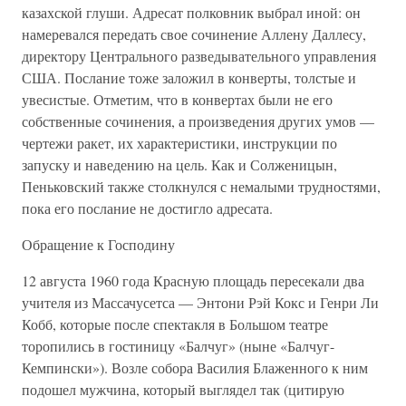
казахской глуши. Адресат полковник выбрал иной: он
намеревался передать свое сочинение Аллену Даллесу,
директору Центрального разведывательного управления
США. Послание тоже заложил в конверты, толстые и
увесистые. Отметим, что в конвертах были не его
собственные сочинения, а произведения других умов —
чертежи ракет, их характеристики, инструкции по
запуску и наведению на цель. Как и Солженицын,
Пеньковский также столкнулся с немалыми трудностями,
пока его послание не достигло адресата.
Обращение к Господину
12 августа 1960 года Красную площадь пересекали два
учителя из Массачусетса — Энтони Рэй Кокс и Генри Ли
Кобб, которые после спектакля в Большом театре
торопились в гостиницу «Балчуг» (ныне «Балчуг-
Кемпински»). Возле собора Василия Блаженного к ним
подошел мужчина, который выглядел так (цитирую