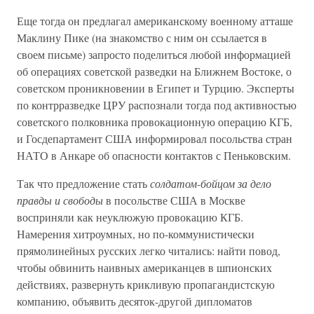
Еще тогда он предлагал американскому военному атташе
Маклину Пике (на знакомство с ним он ссылается в
своем письме) запросто поделиться любой информацией
об операциях советской разведки на Ближнем Востоке, о
советском проникновении в Египет и Турцию. Эксперты
по контрразведке ЦРУ распознали тогда под активностью
советского полковника провокационную операцию КГБ,
и Госдепартамент США информировал посольства стран
НАТО в Анкаре об опасности контактов с Пеньковским.
Так что предложение стать
солдатом-бойцом за дело
правды и свободы
в посольстве США в Москве
восприняли как неуклюжую провокацию КГБ.
Намерения хитроумных, но по-коммунистически
прямолинейных русских легко читались: найти повод,
чтобы обвинить наивных американцев в шпионских
действиях, развернуть крикливую пропагандистскую
компанию, объявить десяток-другой дипломатов