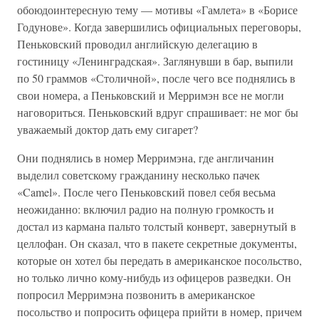
обоюдоинтересную тему — мотивы «Гамлета» в «Борисе
Годунове». Когда завершились официальных переговоры,
Пеньковский проводил английскую делегацию в
гостиницу «Ленинградская». Заглянувши в бар, выпили
по 50 граммов «Столичной», после чего все поднялись в
свои номера, а Пеньковский и Мерримэн все не могли
наговориться. Пеньковский вдруг спрашивает: не мог бы
уважаемый доктор дать ему сигарет?
Они поднялись в номер Мерримэна, где англичанин
выделил советскому гражданину несколько пачек
«Camel». После чего Пеньковский повел себя весьма
неожиданно: включил радио на полную громкость и
достал из кармана пальто толстый конверт, завернутый в
целлофан. Он сказал, что в пакете секретные документы,
которые он хотел бы передать в американское посольство,
но только лично кому-нибудь из офицеров разведки. Он
попросил Мерримэна позвонить в американское
посольство и попросить офицера прийти в номер, причем