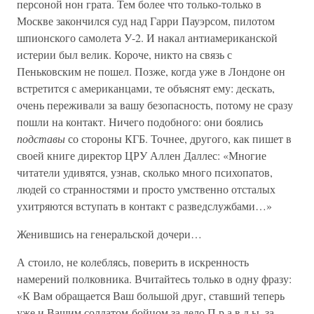
персоной нон грата. Тем более что только-только в
Москве закончился суд над Гарри Пауэрсом, пилотом
шпионского самолета У-2. И накал антиамериканской
истерии был велик. Короче, никто на связь с
Пеньковским не пошел. Позже, когда уже в Лондоне он
встретится с американцами, те объяснят ему: дескать,
очень переживали за вашу безопасность, потому не сразу
пошли на контакт. Ничего подобного: они боялись
подставы
со стороны КГБ. Точнее, другого, как пишет в
своей книге директор ЦРУ Аллен Даллес: «Многие
читатели удивятся, узнав, сколько много психопатов,
людей со странностями и просто умственно отсталых
ухитряются вступать в контакт с разведслужбами…»
Женившись на генеральской дочери…
А стоило, не колеблясь, поверить в искренность
намерений полковника. Вчитайтесь только в одну фразу:
«К Вам обращается Ваш большой друг, ставший теперь
уже и Вашим солдатом-бойцом за дело П р а в д ы, за