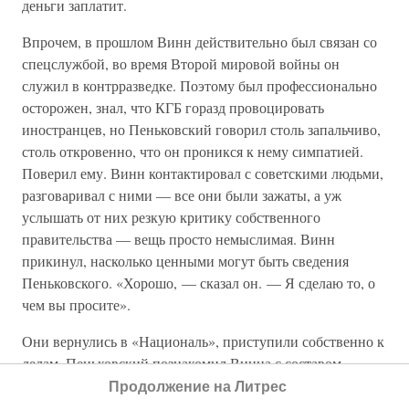
деньги заплатит.
Впрочем, в прошлом Винн действительно был связан со
спецслужбой, во время Второй мировой войны он
служил в контрразведке. Поэтому был профессионально
осторожен, знал, что КГБ горазд провоцировать
иностранцев, но Пеньковский говорил столь запальчиво,
столь откровенно, что он проникся к нему симпатией.
Поверил ему. Винн контактировал с советскими людьми,
разговаривал с ними — все они были зажаты, а уж
услышать от них резкую критику собственного
правительства — вещь просто немыслимая. Винн
прикинул, насколько ценными могут быть сведения
Пеньковского. «Хорошо, — сказал он. — Я сделаю то, о
чем вы просите».
Они вернулись в «Националь», приступили собственно к
делам. Пеньковский познакомил Винна с составом
делегации. Когда англичанин увидел список, стал резко
Продолжение на Литрес
протестовать — в списке были в основном технические