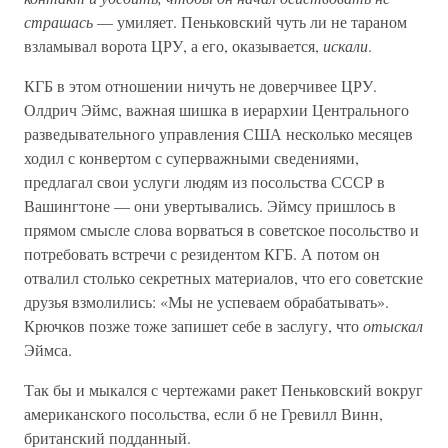
страшась
— умиляет. Пеньковский чуть ли не тараном
взламывал ворота ЦРУ, а его, оказывается,
искали
.
КГБ в этом отношении ничуть не доверчивее ЦРУ.
Олдрич Эймс, важная шишка в иерархии Центрального
разведывательного управления США несколько месяцев
ходил с конвертом с суперважными сведениями,
предлагал свои услуги людям из посольства СССР в
Вашингтоне — они увертывались. Эймсу пришлось в
прямом смысле слова ворваться в советское посольство и
потребовать встречи с резидентом КГБ. А потом он
отвалил столько секретных материалов, что его советские
друзья взмолились: «Мы не успеваем обрабатывать».
Крючков позже тоже запишет себе в заслугу, что
отыскал
Эймса.
Так бы и мыкался с чертежами ракет Пеньковский вокруг
американского посольства, если б не Гревилл Винн,
британский подданный.