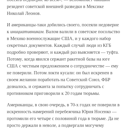
резидент советской внешней разведки в Мексике
Николай Леонов.
И американцы-таки добились своего, посеяли недоверие
к
инициативникам
. Валом валили в советское посольство
в Мехико военнослужащие США, и у каждого набор
секретных документов. Каждый случай люди из КГБ
подробно проверяют, и каждый раз выясняется — туфта.
Потому, когда явился сержант ракетной базы на юге
США с честным предложением о сотрудничестве — ему
не поверили. Потом локти кусали: он был искренен в
своем желании поработать на Советский Союз, ФБР
дозналось, и сержанта за попытку сотрудничать с
противником приговорили к 20 годам тюрьмы.
Американцы, в свою очередь, в 70-х годах не поверили в
искренность намерений перебежчика Юрия Носенко —
протомили его четыре с половиной года в тюрьме. Да не
просто держали в неволе, а подвергали могучему