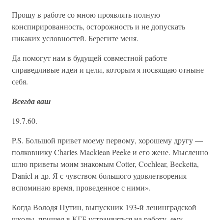
Прошу в работе со мною проявлять полную
конспирированность, осторожность и не допускать
никаких условностей. Берегите меня.
Да помогут нам в будущей совместной работе
справедливые идеи и цели, которым я посвящаю отныне
себя.
Всегда ваш
19.7.60.
P.S. Большой привет моему первому, хорошему другу —
полковнику Charles Macklean Peeke и его жене. Мысленно
шлю приветы моим знакомым Cotter, Cochlear, Becketta,
Daniel и др. Я с чувством большого удовлетворения
вспоминаю время, проведенное с ними».
Когда Володя Путин, выпускник 193-й ленинградской
школы, пришел в КГБ устраиваться на работу, ему