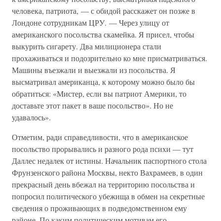
человека, патриота, — с обидой расскажет он позже в
Лондоне сотрудникам ЦРУ. — Через улицу от
американского посольства скамейка. Я присел, чтобы
выкурить сигарету. Два милиционера стали
прохаживаться и подозрительно ко мне присматриваться.
Машины въезжали и выезжали из посольства. Я
высматривал американца, к которому можно было бы
обратиться: «Мистер, если вы патриот Америки, то
доставьте этот пакет в ваше посольство». Но не
удавалось».
Отметим, ради справедливости, что в американское
посольство прорывались и разного рода психи — тут
Даллес недалек от истины. Начальник паспортного стола
Фрунзенского района Москвы, некто Вахрамеев, в один
прекрасный день вбежал на территорию посольства и
попросил политического убежища в обмен на секретные
сведения о проживающих в подведомственном ему
районе. По каким политическим мотивам его