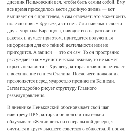
дневник Пеньковский вел, чтобы быть самим собой. Ему
все время приходилось вести двойную жизнь — вот
выпивает он с приятелем, а сам отмечает: это может быть
полезно новым
друзьям
, а это нет. Или навещает своего
друга маршала Варенцова, наводит его на разговор о
ракетах и думает при этом, пригодится полученная
информация для его тайной деятельности или не
пригодится. А записи — это он сам. То он пространно
рассуждает о коммунистическом режиме, то не может
скрыть ненависти к Хрущеву, которая плавно перетекает
в восхищение гением Сталина. После чего полковник
преклоняется перед мудростью президента Кеннеди.
Затем подробно рисует структуру Главного
разведуправления.
В дневнике Пеньковский обосновывает свой шаг
навстречу ЦРУ, который он долго и тщательно
обдумывал: «Женившись на генеральской дочери, я
очутился в кругу высшего советского общества. Я понял,