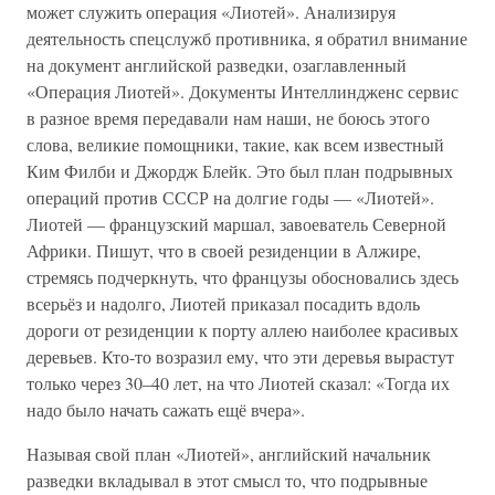
может служить операция «Лиотей». Анализируя
деятельность спецслужб противника, я обратил внимание
на документ английской разведки, озаглавленный
«Операция Лиотей». Документы Интеллиндженс сервис
в разное время передавали нам наши, не боюсь этого
слова, великие помощники, такие, как всем известный
Ким Филби и Джордж Блейк. Это был план подрывных
операций против СССР на долгие годы — «Лиотей».
Лиотей — французский маршал, завоеватель Северной
Африки. Пишут, что в своей резиденции в Алжире,
стремясь подчеркнуть, что французы обосновались здесь
всерьёз и надолго, Лиотей приказал посадить вдоль
дороги от резиденции к порту аллею наиболее красивых
деревьев. Кто-то возразил ему, что эти деревья вырастут
только через 30–40 лет, на что Лиотей сказал: «Тогда их
надо было начать сажать ещё вчера».
Называя свой план «Лиотей», английский начальник
разведки вкладывал в этот смысл то, что подрывные