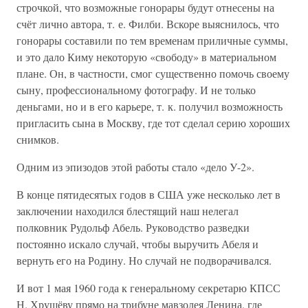
строчкой, что возможные гонорары будут отнесены на
счёт лично автора, т. е. Филби. Вскоре выяснилось, что
гонорары составили по тем временам приличные суммы,
и это дало Киму некоторую «свободу» в материальном
плане. Он, в частности, смог существенно помочь своему
сыну, профессиональному фотографу. И не только
деньгами, но и в его карьере, т. к. получил возможность
пригласить сына в Москву, где тот сделал серию хороших
снимков.
Одним из эпизодов этой работы стало «дело У-2».
В конце пятидесятых годов в США уже несколько лет в
заключении находился блестящий наш нелегал
полковник Рудольф Абель. Руководство разведки
постоянно искало случай, чтобы выручить Абеля и
вернуть его на Родину. Но случай не подворачивался.
И вот 1 мая 1960 года к генеральному секретарю КПСС
Н. Хрущёву прямо на трибуне мавзолея Ленина, где