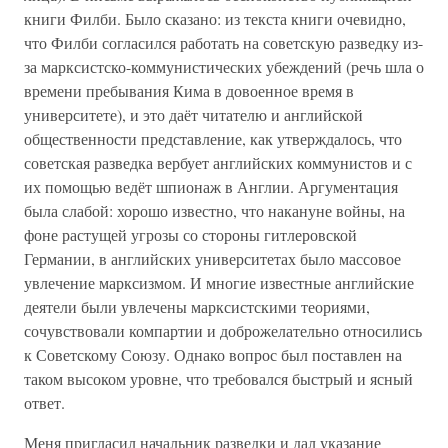
книги Филби. Было сказано: из текста книги очевидно,
что Филби согласился работать на советскую разведку из-
за марксистско-коммунистических убеждений (речь шла о
времени пребывания Кима в довоенное время в
университете), и это даёт читателю и английской
общественности представление, как утверждалось, что
советская разведка вербует английских коммунистов и с
их помощью ведёт шпионаж в Англии. Аргументация
была слабой: хорошо известно, что накануне войны, на
фоне растущей угрозы со стороны гитлеровской
Германии, в английских университетах было массовое
увлечение марксизмом. И многие известные английские
деятели были увлечены марксистскими теориями,
сочувствовали компартии и доброжелательно относились
к Советскому Союзу. Однако вопрос был поставлен на
таком высоком уровне, что требовался быстрый и ясный
ответ.
Меня пригласил начальник разведки и дал указание