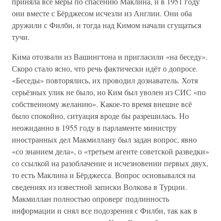
приняла все меры по спасению Маклина, и в 1951 году
они вместе с Бёрджесом исчезли из Англии. Они оба
дружили с Филби, и тогда над Кимом начали сгущаться
тучи.
Кима отозвали из Вашингтона и пригласили «на беседу».
Скоро стало ясно, что речь фактически идёт о допросе.
«Беседы» повторялись, их проводил дознаватель. Хотя
серьёзных улик не было, но Ким был уволен из СИС «по
собственному желанию». Какое-то время внешне всё
было спокойно, ситуация вроде бы разрешилась. Но
неожиданно в 1955 году в парламенте министру
иностранных дел Макмиллану был задан вопрос, явно
«со знанием дела», о «третьем агенте советской разведки»
со ссылкой на разоблачение и исчезновении первых двух,
то есть Маклина и Бёрджесса. Вопрос основывался на
сведениях из известной записки Волкова в Турции.
Макмиллан полностью опроверг подлинность
информации и снял все подозрения с Филби, так как в