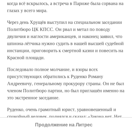
когда всё вскрылось, а встреча в Париже была сорвана на
глазах у всего мира.
Через день Хрущёв выступил на специальном заседании
Политбюро ЦК КПСС. Он рвал и метал по поводу
двуличия и наглости американцев, и наконец заявил, что
шпиона-лётчика нужно судить в нашей высшей судебной
инстанции, приговорить к смертной казни и повесить на
Красной площади.
Последовало полное молчание, и взоры всех
присутствующих обратились к Руденко Роману
Андреевичу, генеральному прокурору страны. Он не был
членом Политбюро партии, но был приглашён именно на
это экстренное заседание.
Руденко, очень грамотный юрист, уравновешенный и
спокойный человек, поднялся и сказал: «Закона нет. Нет
закона». «Как нет закона? — не мог остановиться
Продолжение на Литрес
Хрущёв. — Напишите закон!» Указание повисло в