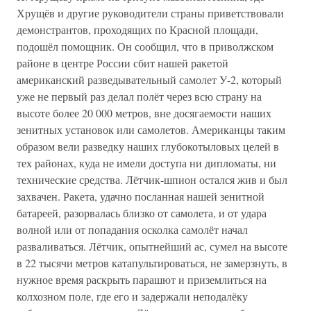
Хрущёв и другие руководители страны приветствовали
демонстрантов, проходящих по Красной площади,
подошёл помощник. Он сообщил, что в приволжском
районе в центре России сбит нашей ракетой
американский разведывательный самолет У-2, который
уже не первый раз делал полёт через всю страну на
высоте более 20 000 метров, вне досягаемости наших
зенитных установок или самолетов. Американцы таким
образом вели разведку наших глубокотыловых целей в
тех районах, куда не имели доступа ни дипломаты, ни
технические средства. Лётчик-шпион остался жив и был
захвачен. Ракета, удачно посланная нашей зенитной
батареей, разорвалась близко от самолета, и от удара
волной или от попадания осколка самолёт начал
разваливаться. Лётчик, опытнейший ас, сумел на высоте
в 22 тысячи метров катапультироваться, не замерзнуть, в
нужное время раскрыть парашют и приземлиться на
колхозном поле, где его и задержали неподалёку