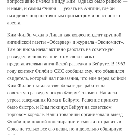
вопросе явно имелся в виду Ким. Однако было решено —
и нами, и самим Филби — уехать из Англии, где он
находился под постоянным присмотром и опасностью
ареста.
Ким Филби уехал в Ливан как корреспондент крупной
английской газеты «Обсервер» и журнала «Экономист».
Там он вновь начал активно работать на советскую
разведку, используя при этом свою связь с
представителями английской разведки в Бейруте. В 1963
году контакт Филби в СИС сообщил ему, что объявился
свидетель, который дал показания, что ещё перед войной
Ким Филби пытался завербовать для работы на
советскую разведку некую Флору Соломон. Нависла
угроза задержания Кима в Бейруте. Решение принято
было быстро, и Ким покинул Бейрут на советском
торговом корабле. Наши товарищи организовали выезд
Филби при полной конспирации и смогли отправить в
Союз не только все его вещи, но и довольно обширную