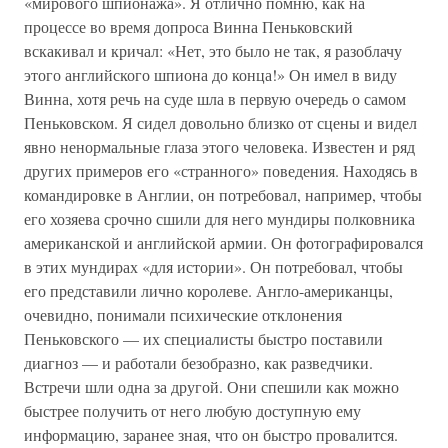
«мирового шпионажа». Я отлично помню, как на
процессе во время допроса Винна Пеньковский
вскакивал и кричал: «Нет, это было не так, я разоблачу
этого английского шпиона до конца!» Он имел в виду
Винна, хотя речь на суде шла в первую очередь о самом
Пеньковском. Я сидел довольно близко от сцены и видел
явно ненормальные глаза этого человека. Известен и ряд
других примеров его «странного» поведения. Находясь в
командировке в Англии, он потребовал, например, чтобы
его хозяева срочно сшили для него мундиры полковника
американской и английской армии. Он фотографировался
в этих мундирах «для истории». Он потребовал, чтобы
его представили лично королеве. Англо-американцы,
очевидно, понимали психические отклонения
Пеньковского — их специалисты быстро поставили
диагноз — и работали безобразно, как разведчики.
Встречи шли одна за другой. Они спешили как можно
быстрее получить от него любую доступную ему
информацию, заранее зная, что он быстро провалится.