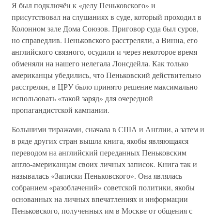
Я был подключён к «делу Пеньковского» и
присутствовал на слушаниях в суде, который проходил в
Колонном зале Дома Союзов. Приговор суда был суров,
но справедлив. Пеньковского расстреляли, а Винна, его
английского связного, осудили и через некоторое время
обменяли на нашего нелегала Лонсдейла. Как только
американцы убедились, что Пеньковский действительно
расстрелян, в ЦРУ было принято решение максимально
использовать «такой заряд» для очередной
пропагандистской кампании.
Большими тиражами, сначала в США и Англии, а затем и
в ряде других стран вышла книга, якобы являющаяся
переводом на английский переданных Пеньковским
англо-американцам своих личных записок. Книга так и
называлась «Записки Пеньковского». Она являлась
собранием «разоблачений» советской политики, якобы
основанных на личных впечатлениях и информации
Пеньковского, полученных им в Москве от общения с