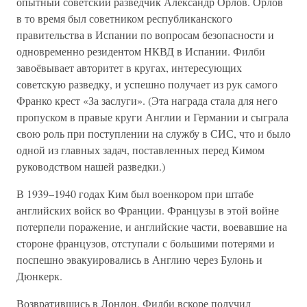
опытный советский разведчик Александр Орлов. Орлов
в то время был советником республиканского
правительства в Испании по вопросам безопасности и
одновременно резидентом НКВД в Испании. Филби
завоёвывает авторитет в кругах, интересующих
советскую разведку, и успешно получает из рук самого
Франко крест «За заслуги». (Эта награда стала для него
пропуском в правые круги Англии и Германии и сыграла
свою роль при поступлении на службу в СИС, что и было
одной из главных задач, поставленных перед Кимом
руководством нашей разведки.)
В 1939–1940 годах Ким был военкором при штабе
английских войск во Франции. Французы в этой войне
потерпели поражение, и английские части, воевавшие на
стороне французов, отступали с большими потерями и
поспешно эвакуировались в Англию через Булонь и
Дюнкерк.
Возвратившись в Лондон, Филби вскоре получил