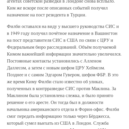
агентах советской разведки в Лондоне снова всплыло.
Ким же вскоре после описанных событий получил
назначение на пост резидента в Турции.
Филби оставался на виду у высшего руководства СИС и
в 1949 году получил почётное назначение в Вашингтон
на пост представителя СИС в США по связи с ЦРУ и
Федеральным бюро расследований. Объём получаемой
Кимом важнейшей информации значительно увеличился.
Постоянные контакты установились с Алленом
Даллесом, а затем с новым шефом ЦРУ Хеймсом.
Позднее и с самим Эдгаром Гувером, шефом ФБР. В это
же время Киму Филби стало известно об уликах,
полученных в контрразведке СИС против Маклина. За
Маклином была установлена слежка, и было принято
решение о его аресте. Он тогда был в должности
начальника американского отдела в Форин-офис. Филби
смог передать информацию только через Бёрджесса,
который сумел выехать из США в Лондон. Служба