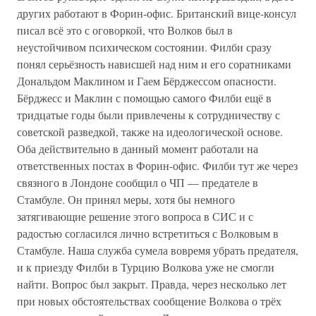
других работают в Форин-офис. Британский вице-консул
писал всё это с оговоркой, что Волков был в
неустойчивом психическом состоянии. Филби сразу
понял серьёзность нависшей над ним и его соратниками
Дональдом Маклином и Гаем Бёрджессом опасности.
Бёрджесс и Маклин с помощью самого Филби ещё в
тридцатые годы были привлечены к сотрудничеству с
советской разведкой, также на идеологической основе.
Оба действительно в данный момент работали на
ответственных постах в Форин-офис. Филби тут же через
связного в Лондоне сообщил о ЧП — предателе в
Стамбуле. Он принял меры, хотя бы немного
затягивающие решение этого вопроса в СИС и с
радостью согласился лично встретиться с Волковым в
Стамбуле. Наша служба сумела вовремя убрать предателя,
и к приезду Филби в Турцию Волкова уже не смогли
найти. Вопрос был закрыт. Правда, через несколько лет
при новых обстоятельствах сообщение Волкова о трёх