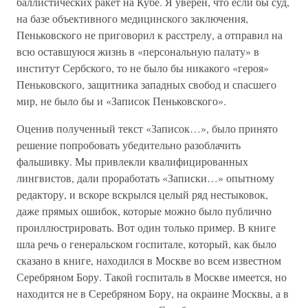
баллистических ракет на Кубе. Я уверен, что если бы суд,
на базе объективного медицинского заключения,
Пеньковского не приговорил к расстрелу, а отправил на
всю оставшуюся жизнь в «персональную палату» в
институт Сербского, то не было бы никакого «героя»
Пеньковского, защитника западных свобод и спасшего
мир, не было бы и «Записок Пеньковского».
Оценив полученный текст «Записок…», было принято
решение попробовать убедительно разоблачить
фальшивку. Мы привлекли квалифицированных
лингвистов, дали проработать «Записки…» опытному
редактору, и вскоре вскрылся целый ряд нестыковок,
даже прямых ошибок, которые можно было публично
проиллюстрировать. Вот один только пример. В книге
шла речь о генеральском госпитале, который, как было
сказано в книге, находился в Москве во всем известном
Серебряном Бору. Такой госпиталь в Москве имеется, но
находится не в Серебряном Бору, на окраине Москвы, а в