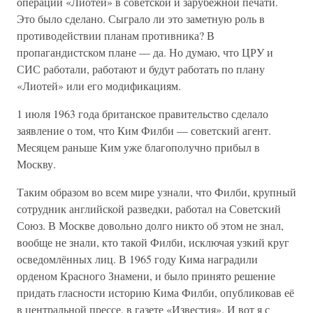
операции «Лиотей» в советской и зарубежной печати.
Это было сделано. Сыграло ли это заметную роль в
противодействии планам противника? В
пропагандистском плане — да. Но думаю, что ЦРУ и
СИС работали, работают и будут работать по плану
«Лиотей» или его модификациям.
1 июля 1963 года британское правительство сделало
заявление о том, что Ким Филби — советский агент.
Месяцем раньше Ким уже благополучно прибыл в
Москву.
Таким образом во всем мире узнали, что Филби, крупный
сотрудник английской разведки, работал на Советский
Союз. В Москве довольно долго никто об этом не знал,
вообще не знали, кто такой Филби, исключая узкий круг
осведомлённых лиц. В 1965 году Кима наградили
орденом Красного Знамени, и было принято решение
придать гласности историю Кима Филби, опубликовав её
в центральной прессе, в газете «Известия». И вот я с