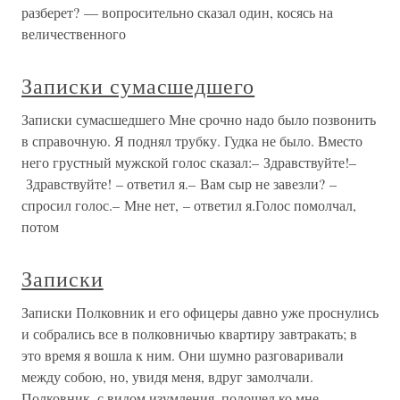
разберет? — вопросительно сказал один, косясь на
величественного
Записки сумасшедшего
Записки сумасшедшего Мне срочно надо было позвонить
в справочную. Я поднял трубку. Гудка не было. Вместо
него грустный мужской голос сказал:– Здравствуйте!–
Здравствуйте! – ответил я.– Вам сыр не завезли? –
спросил голос.– Мне нет, – ответил я.Голос помолчал,
потом
Записки
Записки Полковник и его офицеры давно уже проснулись
и собрались все в полковничью квартиру завтракать; в
это время я вошла к ним. Они шумно разговаривали
между собою, но, увидя меня, вдруг замолчали.
Полковник, с видом изумления, подошел ко мне.