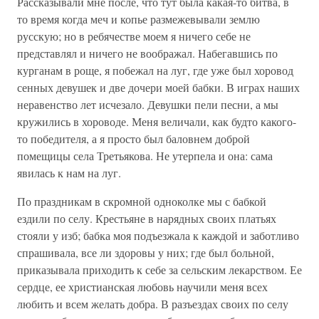
Рассказывали мне после, что тут была какая-то битва, в
то время когда меч и копье размежевывали землю
русскую; но в ребячестве моем я ничего себе не
представлял и ничего не воображал. Набегавшись по
курганам в роще, я побежал на луг, где уже был хоровод
сенных девушек и две дочери моей бабки. В играх наших
неравенство лет исчезало. Девушки пели песни, а мы
кружились в хороводе. Меня величали, как будто какого-
то победителя, а я просто был баловнем доброй
помещицы села Третьякова. Не утерпела и она: сама
явилась к нам на луг.
По праздникам в скромной одноколке мы с бабкой
ездили по селу. Крестьяне в нарядных своих платьях
стояли у изб; бабка моя подъезжала к каждой и заботливо
спрашивала, все ли здоровы у них; где был больной,
приказывала приходить к себе за сельским лекарством. Ее
сердце, ее христианская любовь научили меня всех
любить и всем желать добра. В разъездах своих по селу