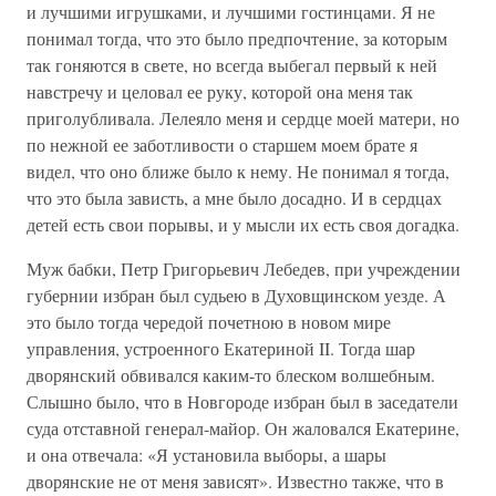
и лучшими игрушками, и лучшими гостинцами. Я не
понимал тогда, что это было предпочтение, за которым
так гоняются в свете, но всегда выбегал первый к ней
навстречу и целовал ее руку, которой она меня так
приголубливала. Лелеяло меня и сердце моей матери, но
по нежной ее заботливости о старшем моем брате я
видел, что оно ближе было к нему. Не понимал я тогда,
что это была зависть, а мне было досадно. И в сердцах
детей есть свои порывы, и у мысли их есть своя догадка.
Муж бабки, Петр Григорьевич Лебедев, при учреждении
губернии избран был судьею в Духовщинском уезде. А
это было тогда чередой почетною в новом мире
управления, устроенного Екатериной II. Тогда шар
дворянский обвивался каким-то блеском волшебным.
Слышно было, что в Новгороде избран был в заседатели
суда отставной генерал-майор. Он жаловался Екатерине,
и она отвечала: «Я установила выборы, а шары
дворянские не от меня зависят». Известно также, что в