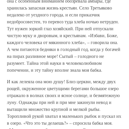
она с особенным вниманием обозревала амбары, где
хранилась запасная жизнь крестьян. Село Третьяково
недалеко от уездного города, и если приказчик
недобросовестен, то перевоз туда хлеба ночью нетруден.
Тут нужен зоркий глаз хозяйский. При ней отпускали
чистую муку и дворовым, и крестьянам. «Избави, Боже,
каждого человека от мякинного хлеба», – говорила она.
А чем питаются бедняки в голодный год, когда у богачей
на пирах разливное море! Сытый – голодного не
разумеет. Тайна этой науки в человеколюбивом
попечении, и эту тайну вполне знала моя бабка.
И как лелеяла она мою душу! Близ церкви, между двух
рощей, окруженное цветущими берегами большое озеро
отражало в волнах своих и ясное солнце, и безмятежную
луну. Однажды при ней и при мне закинули невод и
вытащили множество крупной и мелкой рыбы.
Торопливой рукой хватал я маленьких рыбок и пускал их
в озеро. «Что это ты делаешь?» – спросила бабка моя.