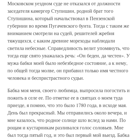
Московском уездном суде не отказался от должности
заседателя камергер Ступишин, родной брат того
Ступишина, который начальствовал в Пензенской
губернии во время Пугачевского бунта. Тогда с таким же
вниманием смотрели на судей, решителей жребия
тяжущихся, с каким древние мореходы наблюдали
светила небесные. Справедливость велит упомянуть, что
тогда еще свято уважалась речь: «Он беден, да честен». У
мужа бабки моей было небезбедное состояние, а к нему,
по общей тогда молве, он прибавил только имя честного
человека и беспристрастного судьи.
Бабка моя меня, своего любимца, выпросила погостить и
пожить в селе ее. По отметке ее в святцах о моем туда
приезде, я помню, что это было 1780 года, в исходе мая.
День был прекрасный. Мы отправились около вечера, и
мне казалось, что родное солнце шло вслед за нами. По
рощам и кустарникам разливался голос соловьев. Мне
был тогда пятый год, и это был первый мой выезд. Бабка