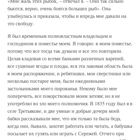
«Мне жаль этих рыбок, – отвечал я. – Они так сильно
бьются, верно, очень боятся больших рыб». Она
улыбнулась и приказала, чтобы и впредь мне давали на
это свободу.
Я был временным полновластным владельцем и
господином в поместье моем. Я говорю: в моем поместье,
потому что все тогда так думали и все это повторяли.
Целая кладовая со всеми банками различных варений,
все сушеные ягоды и плоды, вся эта лакомая область была
в моем распоряжении, и ребятишки, мои сверстники или
несколько постарее меня, были ежедневными
застольниками моего пированья. Некому было мне
поперечить, все покорствовали моим затеям; но я не
употреблял во зло моего полномочия. В 1835 году был я в
селе Третьякове, и две умные и добрые дочери моей
бабки рассказывали мне, что им только та была беда,
когда они, бывало, захотят работать или читать, а бабушка
посылает их гулять или играть с Сережей. Отчего при