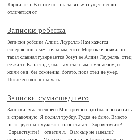
Корнилова. В итоге она стала весьма существенно
отличаться от
Записки ребенка
Записки ребенка Алина Лаурелль Нам кажется
совершенно замечательным, что в Морбакке появилась
такая славная гувернантка.Зовут ее Алина Лаурелль, отец
ее жил в Карлстаде, был там главным землемером, и
жили они, без сомнения, богато, пока отец не умер.
После его кончины мать
Записки сумасшедшего
Записки сумасшедшего Мне срочно надо было позвонить
в справочную. Я поднял трубку. Гудка не было. Вместо
него грустный мужской голос сказал:– Здравствуйте!–
Здравствуйте! – ответил я.– Вам сыр не завезли? –
спросил голос.– Мне нет, – ответил я.Голос помолчал,