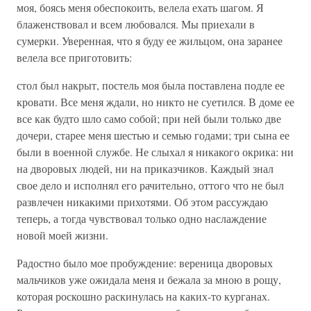
моя, боясь меня обеспокоить, велела ехать шагом. Я
блаженствовал и всем любовался. Мы приехали в
сумерки. Уверенная, что я буду ее жильцом, она заранее
велела все приготовить:
стол был накрыт, постель моя была поставлена подле ее
кровати. Все меня ждали, но никто не суетился. В доме ее
все как будто шло само собой; при ней были только две
дочери, старее меня шестью и семью годами; три сына ее
были в военной службе. Не слыхал я никакого окрика: ни
на дворовых людей, ни на приказчиков. Каждый знал
свое дело и исполнял его рачительно, оттого что не был
развлечен никакими прихотями. Об этом рассуждаю
теперь, а тогда чувствовал только одно наслаждение
новой моей жизни.
Радостно было мое пробуждение: вереница дворовых
мальчиков уже ожидала меня и бежала за мною в рощу,
которая роскошно раскинулась на каких-то курганах.