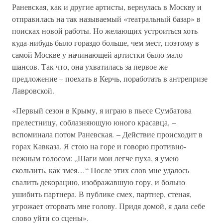
Раневская, как и другие артисты, вернулась в Москву и
отправилась на так называемый «театральный базар» в
поисках новой работы. Но желающих устроиться хоть
куда-нибудь было гораздо больше, чем мест, поэтому в
самой Москве у начинающей артистки было мало
шансов. Так что, она ухватилась за первое же
предложение – поехать в Керчь, поработать в антрепризе
Лавровской.
«Первый сезон в Крыму, я играю в пьесе Сумбатова
прелестницу, соблазняющую юного красавца, –
вспоминала потом Раневская. – Действие происходит в
горах Кавказа. Я стою на горе и говорю противно-
нежным голосом: „Шаги мои легче пуха, я умею
скользить, как змея…“ После этих слов мне удалось
свалить декорацию, изображавшую гору, и больно
ушибить партнера. В публике смех, партнер, стеная,
угрожает оторвать мне голову. Придя домой, я дала себе
слово уйти со сцены».