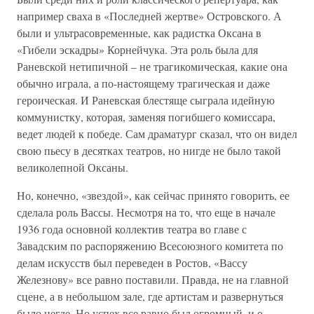
например сваха в «Последней жертве» Островского. А
были и ультрасовременные, как радистка Оксана в
«Гибели эскадры» Корнейчука. Эта роль была для
Раневской нетипичной – не трагикомическая, какие она
обычно играла, а по-настоящему трагическая и даже
героическая. И Раневская блестяще сыграла идейную
коммунистку, которая, заменяя погибшего комиссара,
ведет людей к победе. Сам драматург сказал, что он видел
свою пьесу в десятках театров, но нигде не было такой
великолепной Оксаны.
Но, конечно, «звездой», как сейчас принято говорить, ее
сделала роль Вассы. Несмотря на то, что еще в начале
1936 года основной коллектив театра во главе с
Завадским по распоряжению Всесоюзного комитета по
делам искусств был переведен в Ростов, «Вассу
Железнову» все равно поставили. Правда, не на главной
сцене, а в небольшом зале, где артистам и развернуться
было негде. Но успех все равно был огромный, и о