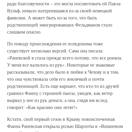
ради благозвучности – это могла посоветовать ей Павла
Вульф, немало натерпевшаяся из-за своей немецкой
фамилии. А может быть из-за того, что быть
родственницей эмигрировавших Фельдманов стало
слишком опасно.
По поводу происхождения ее псевдонима тоже
существует несколько версий. Сама она писала:
«Раневской я стала прежде всего потому, что все роняла.
У меня все валилось из рук». Некоторые ее знакомые
рассказывали, что дело было в любви к Чехову и в том,
что она чувствовала себя его землячкой и почти
родственницей. Есть еще вариант, что кто-то из друзей
сравнил Фаину с героиней пьесы, увидев, как ветер
вырвал у нее из рук деньги, а она, глядя им вслед,
говорит: «Как красиво они летят!»
Кстати, свой первый сезон в Крыму новоиспеченная
Фаина Раневская открыла ролью Шарлоты в «Вишневом