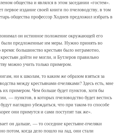
леном общества и являлся в этом заседании «гостем».
ет первое издание своей книги по пчеловодству, в том
ретарь общества профессор Ходнев предложил избрать в
о понимал он истинное положение окружающей его
ы были предложенные им меры. Нужно принять во
 время: большинство крестьян было неграмотно,
 крестьян дойти не могли, и Бутлеров правильно
ству можно учить только примером.
игам, ни к школам, то каким же образом взяться за
одства между крестьянами-пчеляками? Здесь есть, мне
ь их примером. Чем больше будет пунктов, хотя бы
сии, — пунктов, в которых пчеловодство будет вестись
будут наглядно убеждаться, что при таком-то способе
корее они примутся и сами поступят так же».
ывает он дальше, — то соседние крестьяне-пчеляки
но потом, когда дело пошло на лад, они стали