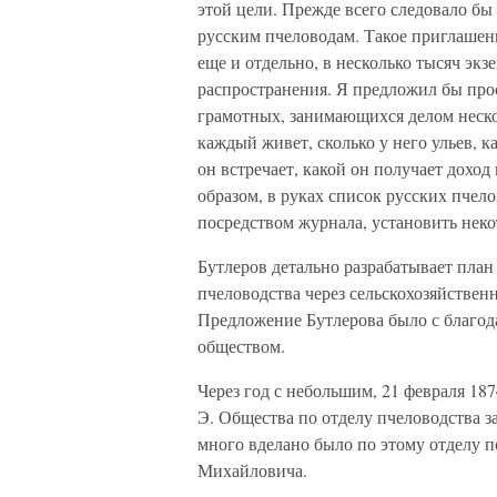
этой цели. Прежде всего следовало б
русским пчеловодам. Такое приглашени
еще и отдельно, в несколько тысяч экз
распространения. Я предложил бы про
грамотных, занимающихся делом нескол
каждый живет, сколько у него ульев, к
он встречает, какой он получает доход
образом, в руках список русских пчел
посредством журнала, установить нек
Бутлеров детально разрабатывает пла
пчеловодства через сельскохозяйстве
Предложение Бутлерова было с благо
обществом.
Через год с небольшим, 21 февраля 187
Э. Общества по отделу пчеловодства за
много вделано было по этому отделу п
Михайловича.