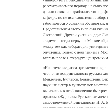
рассматриваемого периода не было по
давали покоя, и выработался тип профе
кафедре, но не исследователя в лабо
заботящегося о создании обстановки, 
Представителем этого типа был учени
Лясковский. Другой ученик и друг Либ
академии создал первую в Москве обр
между тем как лаборатория университе
опустения. Только с появлением в Мос
вторым после Петербурга центром хим
«Но в течение рассматриваемого пери
что почти вся деятельность русских х
Менделеев, Бутлеров, Бейльштейн, Бе
научный центр в ту эпоху мог выстави
выразилось в необыкновенно быстром 
органом «Журналом Русского химическ
самоотверженной деятельности Н. А.
совершенно нового дела ни своих сил,