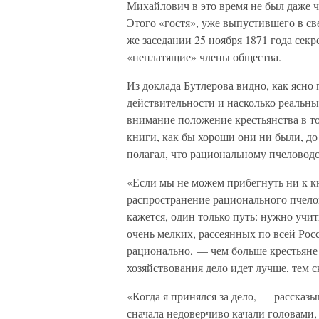
Михайлович в это время не был даже ч
Этого «гостя», уже выпустившего в св
же заседании 25 ноября 1871 года сек
«неплатящие» члены общества.
Из доклада Бутлерова видно, как ясн
действительности и насколько реальн
внимание положение крестьянства в то
книги, как бы хороши они ни были, до
полагал, что рациональному пчеловод
«Если мы не можем прибегнуть ни к кн
распространение рационального пчелов
кажется, один только путь: нужно учит
очень мелких, рассеянных по всей Рос
рационально, — чем больше крестьяне 
хозяйствования дело идет лучше, тем с
«Когда я принялся за дело, — рассказ
сначала недоверчиво качали головами, 