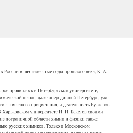
Е
 в России в шестидесятые годы прошлого века, К. А.
орое проявилось в Петербургском университете,
химической школе, даже опередившей Петербург, уже
стигла высшего процветания, и деятельность Бутлерова
В Харьковском университете H. H. Бекетов своими
из пограничной области химии и физики также
лько русских химиков. Только в Московском
 и большей части естествознания, почти до конца