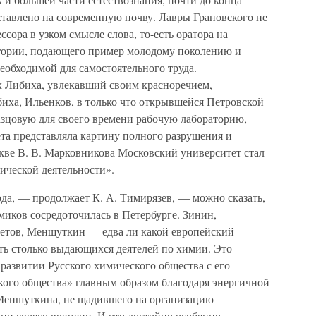
ставлено на современную почву. Лавры Грановского не
ссора в узком смысле слова, то-есть оратора на
ратории, подающего пример молодому поколению и
необходимой для самостоятельного труда.
к Либиха, увлекавший своим красноречием,
иха, Ильенков, в только что открывшейся Петровской
азцовую для своего времени рабочую лабораторию,
та представляла картину полного разрушения и
кве В. В. Марковникова Московский университет стал
ической деятельности».
ода, — продолжает К. А. Тимирязев, — можно сказать,
имиков сосредоточилась в Петербурге. Зинин,
кетов, Меншуткин — едва ли какой европейский
ть столько выдающихся деятелей по химии. Это
развитии Русского химического общества с его
ого общества» главным образом благодаря энергичной
 Меншуткина, не щадившего на организацию
 ни своего времени. И что достойно особенно