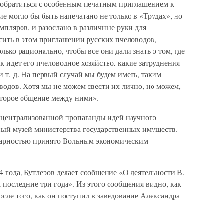
ы обратиться с особенным печатным приглашением к
е могло бы быть напечатано не только в «Трудах», но
емпляров, и разослано в различные руки для
сить в этом приглашении русских пчеловодов,
ько рационально, чтобы все они дали знать о том, где
ак идет его пчеловодное хозяйство, какие затруднения
 и т. д. На первый случай мы будем иметь, таким
оводов. Хотя мы не можем свести их лично, но можем,
оторое общение между ними».
н централизованной пропаганды идей научного
нный музей министерства государственных имуществ.
дарностью принято Вольным экономическим
4 года, Бутлеров делает сообщение «О деятельности В.
 последние три года». Из этого сообщения видно, как
осле того, как он поступил в заведование Александра