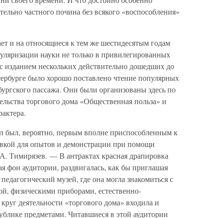
тельно частного почина без всякого «воспособления»
ает и на относящиеся к тем же шестидесятым годам
уляризации науки не только в привилегированных
у с изданием нескольких действительно дошедших до
тербурге было хорошо поставлено чтение популярных
бургского пассажа. Они были организованы здесь по
ельства торгового дома «Общественная польза» и
рактера.
л был, вероятно, первым вполне приспособленным к
овкой для опытов и демонстрации при помощи
А. Тимирязев. — В антрактах красная драпировка
 фон аудитории, раздвигалась, как бы приглашая
педагогический музей, где она могла знакомиться с
ой, физическими приборами, естественно-
 круг деятельности «торгового дома» входила и
ублике предметами. Читавшиеся в этой аудитории