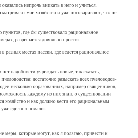
 оказались непрочь вникать в него и учиться.
ссматривают мое хозяйство и уже поговаривают, что не
о пунктов, где бы существовало рациональное
змерах, разрешается довольно просто».
ы в разных местах пасеки, где ведется рациональное
 нет надобности учреждать новые, так сказать,
пчеловодства: достаточно разыскать всех пчеловодов-
 людей несколько образованных, например священников,
ь возможность каждому из них знать о существовании
ется хозяйство и как должно вести его рациональным
т уже сделано немало».
 меры, которые могут, как я полагаю, привести к