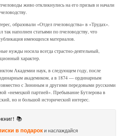
пчеловоды живо откликнулись на его призыв и начали
пчеловодству.
терес, образовали «Отдел пчеловодства» в «Трудах».
л так наполнен статьями по пчеловодству, что
 публикация имеющихся материалов.
ные нужды носила всегда страстно-деятельный,
юционный характер.
юнктом Академии наук, в следующем году, после
рдинарным академиком, а в 1874 — ординарным
 совместно с Зининым и другими передовыми русскими
мой «немецкой партией». Пребывание Бутлерова в
ский, но и большой исторический интерес.
книг! 📚
писки в подарок
и наслаждайся