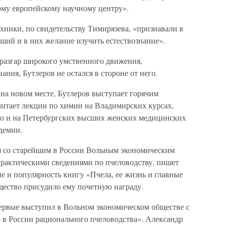
ому европейскому научному центру».
ехники, по свидетельству Тимирязева, «признавали в
ший и в них желание изучить естествознание».
 разгар широкого умственного движения,
ания, Бутлеров не остался в стороне от него.
на новом месте, Бутлеров выступает горячим
читает лекции по химии на Владимирских курсах,
но и на Петербургских высших женских медицинских
демии.
я со старейшим в России Вольным экономическим
рактическими сведениями по пчеловодству, пишет
 и популярность книгу «Пчела, ее жизнь и главные
щество присудило ему почетную награду.
первые выступил в Вольном экономическом обществе с
 в России рационального пчеловодства». Александр