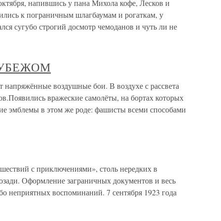
тября, напившись у пана Михола кофе, Лесков и
ились к пограничным шлагбаумам и рогаткам, у
лся сугубо строгий досмотр чемоданов и чуть ли не
РУБЕЖОМ
пряжённые воздушные бои. В воздухе с рассвета
ов.Появились вражеские самолёты, на бортах которых
чие эмблемы в этом же роде: фашисты всеми способами
твий с приключениями», столь нередких в
озади. Оформление заграничных документов и весь
бо неприятных воспоминаний. 7 сентября 1923 года