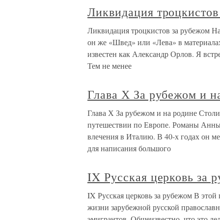
Ликвидация троцкистов
Ликвидация троцкистов за рубежом Н
он же «Швед» или «Лева» в материалах
известен как Александр Орлов. Я встре
Тем не менее
Глава Х За рубежом и н
Глава Х За рубежом и на родине Стол
путешествии по Европе. Романы Анны
влечения в Италию. В 40-х годах он ме
для написания большого
IX Русская церковь за 
IX Русская церковь за рубежом В этой
жизни зарубежной русской православн
эмигрантов. Общеизвестно, что это дел