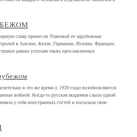
УБЕЖОМ
ю славу принесли Улановой ее зарубежные
стролей в Англии, Китае, Германии, Италии, Франции,
странах равны успехам таких прославленных
 рубежом
зительно в это же время (с 1920 года) возобновляются
анные войной. Когда-то русская академия слыла одной
имала у себя иностранных гостей и посылала свои
М