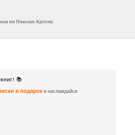
анная им Николаю Кротову
книг! 📚
писки в подарок
и наслаждайся