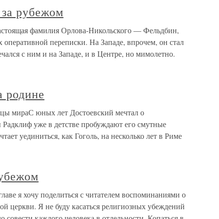
 за рубежом
астоящая фамилия Орлова-Никольского — Фельдбин,
 оперативной переписки. На Западе, впрочем, он стал
чался с ним и на Западе, и в Центре, но мимолетно.
а родине
ицы мираС юных лет Достоевский мечтал о
 Радклиф уже в детстве пробуждают его смутные
чтает уединиться, как Гоголь, на несколько лет в Риме
рубежом
 главе я хочу поделиться с читателем воспоминаниями о
ой церкви. Я не буду касаться религиозных убеждений
о совести каждого человека в отдельности. Копаться в