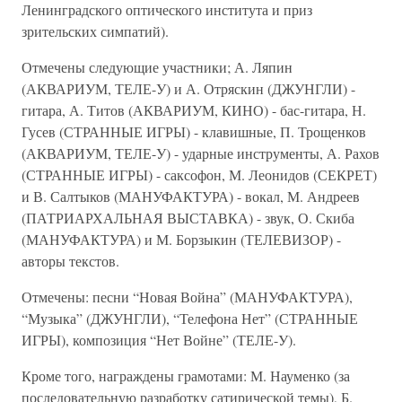
Ленинградского оптического института и приз
зрительских симпатий).
Отмечены следующие участники; А. Ляпин
(АКВАРИУМ, ТЕЛЕ-У) и А. Отряскин (ДЖУНГЛИ) -
гитара, А. Титов (АКВАРИУМ, КИНО) - бас-гитара, Н.
Гусев (СТРАННЫЕ ИГРЫ) - клавишные, П. Трощенков
(АКВАРИУМ, ТЕЛЕ-У) - ударные инструменты, А. Рахов
(СТРАННЫЕ ИГРЫ) - саксофон, М. Леонидов (СЕКРЕТ)
и В. Салтыков (МАНУФАКТУРА) - вокал, М. Андреев
(ПАТРИАРХАЛЬНАЯ ВЫСТАВКА) - звук, О. Скиба
(МАНУФАКТУРА) и М. Борзыкин (ТЕЛЕВИЗОР) -
авторы текстов.
Отмечены: песни “Новая Война” (МАНУФАКТУРА),
“Музыка” (ДЖУНГЛИ), “Телефона Нет” (СТРАННЫЕ
ИГРЫ), композиция “Нет Войне” (ТЕЛЕ-У).
Кроме того, награждены грамотами: М. Науменко (за
последовательную разработку сатирической темы), Б.