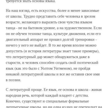
требуется знать основы языка.
На наш взгляд, есть искусства, более и менее зависимые
от школы. Трудно представить себе человека в зрелом
возрасте, желающего выразить свои чувства языком
танца - не на бытовом уровне, а на художественном. Если
он не обучен технике танца, культуре движения, если его
двигательный аппарат не прошел долгой тренировки -
ничего у него не выйдет. В то же время вполне можно
допустить (и история литературы знает такие примеры),
что литературный дар может обнаружиться даже в
старости, и человек способен создать свой поэтический
язык (как это было с Уолтом Уитменом), не пройдя
никакой литературной школы и все же оставив свое имя
в поэзии.
С литературой проще. Ее язык, ее основа и школа - живая
народная речь, которой каждый владеет с детства.
Конечно, существуют и специальные формальные
литературные школы, но ни одна из них не претендует на