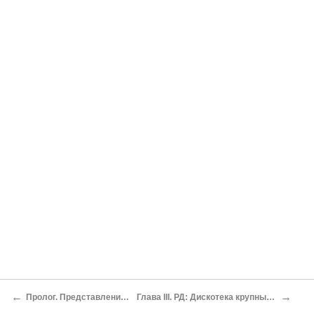
←
→
Пролог. Представление героя.
Глава III. РД: Дискотека крупным планом.