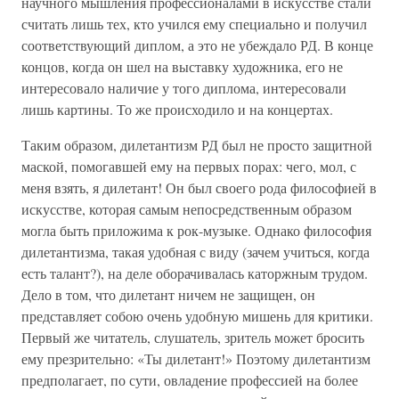
научного мышления профессионалами в искусстве стали
считать лишь тех, кто учился ему специально и получил
соответствующий диплом, а это не убеждало РД. В конце
концов, когда он шел на выставку художника, его не
интересовало наличие у того диплома, интересовали
лишь картины. То же происходило и на концертах.
Таким образом, дилетантизм РД был не просто защитной
маской, помогавшей ему на первых порах: чего, мол, с
меня взять, я дилетант! Он был своего рода философией в
искусстве, которая самым непосредственным образом
могла быть приложима к рок-музыке. Однако философия
дилетантизма, такая удобная с виду (зачем учиться, когда
есть талант?), на деле оборачивалась каторжным трудом.
Дело в том, что дилетант ничем не защищен, он
представляет собою очень удобную мишень для критики.
Первый же читатель, слушатель, зритель может бросить
ему презрительно: «Ты дилетант!» Поэтому дилетантизм
предполагает, по сути, овладение профессией на более