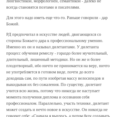
лингвистикой, морфологией, семантикой - далеко не
всегда становятся поэтами и писателями.
Для этого надо иметь еще что-то. Раньше говорили - дар
Божий.
РД предпочитал в искусстве людей, двигающихся со
стороны Божьего дара к профессиональному умению.
Именно их он и называл дилетантами. У дилетанта
процесс обучения ремеслу - гораздо более мучительный,
длительный, лишенный методики. Но он же и более
плодотворный, ибо ничто не принимается на веру, ничто
не употребляется в готовом виде, почти до всего
доходишь сам, по пути изобретая массу велосипедов и
выкидывая их без сожаления. По существу, дилетант
учится всю жизнь, потому что никогда не наступает
момента получения диплома и осознания себя
профессионалом. Параллельно, участь технике, дилетант
может создать и нечто новое в искусстве. Он никогда не
говорит себе: «Сначала я выучусь, а потом буду создавать