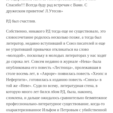
Спасибо!!! Всегда буду рад встречам с Вами. С
дружеским приветом! Л.Утесов»
РД был счастлив.
Собственно, никакого РД тогда еще не существовало, это
словосочетание родилось несколько позже, а тогда был
литератор, недавно вступивший в Союз писателей и еще
не утративший привычки откликаться на слово
«молодой», поскольку в молодых литераторах у нас ходят
до сорока лет. Совсем недавно в журнале «Нева» была
опубликована его повесть «Лестница», пролежавшая в
столе восемь лет, в «Авроре» появилась повесть «Хеопс и
Нефертити», готовилась к изданию повесть «Снюсь» в
той же «Неве». Судя по всему, литературная стена, в
которую много лет бился лбом РД, была, наконец,
сломлена, и дальше ожидалось сравнительно безмятежное
профессионально-литературное существование, когда-то
охарактеризованное Ильфом и Петровым с убийственной