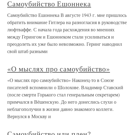
Самоубийство Ешоннека
Самоубийство Ешоннека В августе 1943 г. мне пришлось
обратить внимание Гитлера на разногласия в руководстве
люфтваффе. С начала года расхождения во мнениях
между Герингом и Ешоннеком стали усиливаться и
преодолеть их уже было невозможно. Геринг наводнил
свой штаб разными
«О мыслях про самоубийство»
«О мыслях про самоубийство» Наконец-то в Союзе
писателей вспомнили о Шолохове. Владимир Ставский
(после смерти Горького стал генеральным секретарем)
примчался в Вёшенскую. До него донеслись слухи о
неблагополучии в жизни давно знакомого коллеги.
Вернулся в Москву и
Самоубийство или плен?