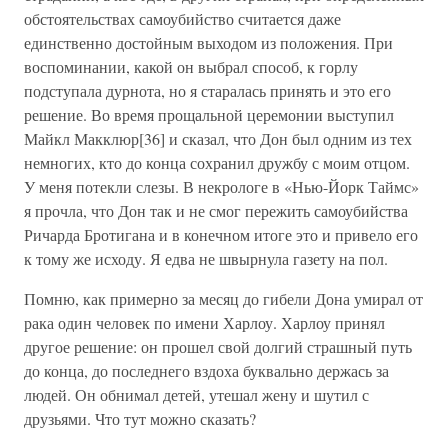
обстоятельствах самоубийство считается даже
единственно достойным выходом из положения. При
воспоминании, какой он выбрал способ, к горлу
подступала дурнота, но я старалась принять и это его
решение. Во время прощальной церемонии выступил
Майкл Макклюр[36] и сказал, что Дон был одним из тех
немногих, кто до конца сохранил дружбу с моим отцом.
У меня потекли слезы. В некрологе в «Нью-Йорк Таймс»
я прочла, что Дон так и не смог пережить самоубийства
Ричарда Бротигана и в конечном итоге это и привело его
к тому же исходу. Я едва не швырнула газету на пол.
Помню, как примерно за месяц до гибели Дона умирал от
рака один человек по имени Харлоу. Харлоу принял
другое решение: он прошел свой долгий страшный путь
до конца, до последнего вздоха буквально держась за
людей. Он обнимал детей, утешал жену и шутил с
друзьями. Что тут можно сказать?