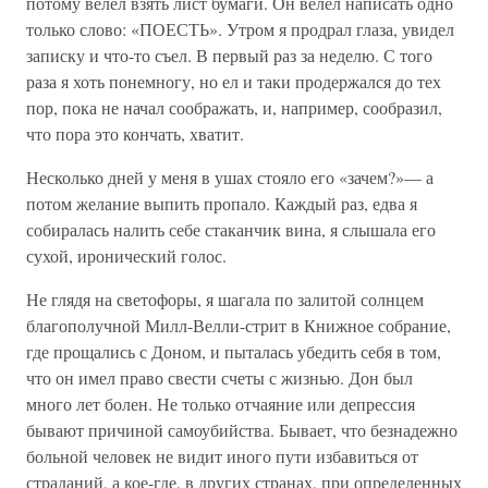
потому велел взять лист бумаги. Он велел написать одно
только слово: «ПОЕСТЬ». Утром я продрал глаза, увидел
записку и что-то съел. В первый раз за неделю. С того
раза я хоть понемногу, но ел и таки продержался до тех
пор, пока не начал соображать, и, например, сообразил,
что пора это кончать, хватит.
Несколько дней у меня в ушах стояло его «зачем?»— а
потом желание выпить пропало. Каждый раз, едва я
собиралась налить себе стаканчик вина, я слышала его
сухой, иронический голос.
Не глядя на светофоры, я шагала по залитой солнцем
благополучной Милл-Велли-стрит в Книжное собрание,
где прощались с Доном, и пыталась убедить себя в том,
что он имел право свести счеты с жизнью. Дон был
много лет болен. Не только отчаяние или депрессия
бывают причиной самоубийства. Бывает, что безнадежно
больной человек не видит иного пути избавиться от
страданий, а кое-где, в других странах, при определенных