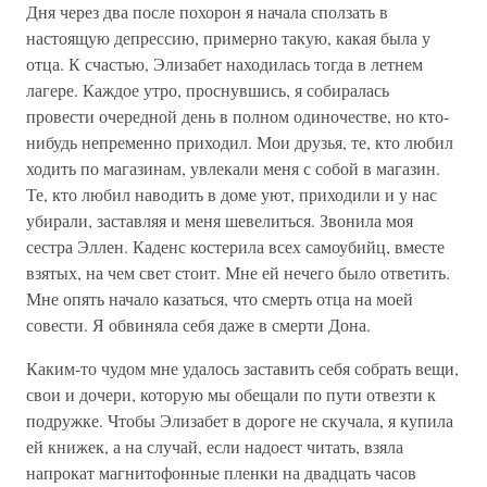
Дня через два после похорон я начала сползать в
настоящую депрессию, примерно такую, какая была у
отца. К счастью, Элизабет находилась тогда в летнем
лагере. Каждое утро, проснувшись, я собиралась
провести очередной день в полном одиночестве, но кто-
нибудь непременно приходил. Мои друзья, те, кто любил
ходить по магазинам, увлекали меня с собой в магазин.
Те, кто любил наводить в доме уют, приходили и у нас
убирали, заставляя и меня шевелиться. Звонила моя
сестра Эллен. Каденс костерила всех самоубийц, вместе
взятых, на чем свет стоит. Мне ей нечего было ответить.
Мне опять начало казаться, что смерть отца на моей
совести. Я обвиняла себя даже в смерти Дона.
Каким-то чудом мне удалось заставить себя собрать вещи,
свои и дочери, которую мы обещали по пути отвезти к
подружке. Чтобы Элизабет в дороге не скучала, я купила
ей книжек, а на случай, если надоест читать, взяла
напрокат магнитофонные пленки на двадцать часов