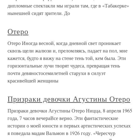
дипломные спектакли мы играли там, где в «Табакерке»
нынешней сидят зрители. До
Отеро
Отеро Иногда весной, когда дневной свет проникает
сквозь щели жалюзи и, преломляясь, падает на пол, мне
кажется, будто я вижу на стене тень той, кем была. Эти
горизонтальные лучи творят чудеса, превращая тень
почти девяностосемилетней старухи в силуэт
красивейшей женщины
Призраки девочки Агустины Отеро
Призраки девочки Агустины Отеро Ницца, 8 апреля 1965
года, 7 часов вечераВсе верно. Эти фантастические
истории о моей юности и первых артистических успехах
я поведала мадам Вальмон в 1926 году. «Чересчур