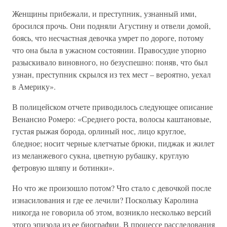
Женщины прибежали, и преступник, узнанный ими,
бросился прочь. Они подняли Агустину и отвели домой,
боясь, что несчастная девочка умрет по дороге, потому
что она была в ужасном состоянии. Правосудие упорно
разыскивало виновного, но безуспешно: поняв, что был
узнан, преступник скрылся из тех мест – вероятно, уехал
в Америку».
В полицейском отчете приводилось следующее описание
Венансио Ромеро: «Среднего роста, волосы каштановые,
густая рыжая борода, орлиный нос, лицо круглое,
бледное; носит черные клетчатые брюки, пиджак и жилет
из меланжевого сукна, цветную рубашку, круглую
фетровую шляпу и ботинки».
Но что же произошло потом? Что стало с девочкой после
изнасилования и где ее лечили? Поскольку Каролина
никогда не говорила об этом, возникло несколько версий
этого эпизода из ее биографии. В процессе расследования