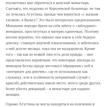
посоветовал мне обратиться в женский монастырь
Сантьяго, что недалеко от Королевской больницы: не там
ли лечилась Агустина, прежде чем вернуться «с жалким
узелком» в Вальгу? Это было интересное предположение.
Монахини нередко брали на себя заботу о «заблудших»
женщинах, проститутках и матерях-одиночках. Поэтому
вполне вероятно, что именно они взяли к себе бедную
девочку, ставшую жертвой изнасилования, и заботились
о ней долгие месяцы, пока она не выздоровела. Кроме
того – так как во всякой лжи есть доля правды, – мне
представлялось вероятным, что некоторые эпизоды из
мемуаров Беллы (вроде жестокого обращения с ней в
«интернате для девочек», где ее использовали как
служанку, или в особенности неприятный случай с
крысой) действительно имели место, хотя и среди других,
более убогих декораций – в монастыре для падших
женщин.
Однако Агустина не могла находиться на излечении в