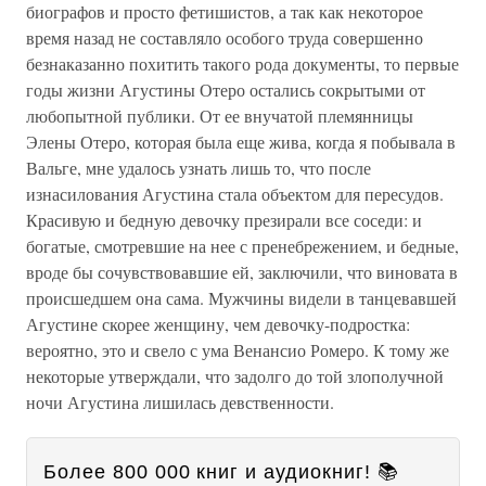
биографов и просто фетишистов, а так как некоторое
время назад не составляло особого труда совершенно
безнаказанно похитить такого рода документы, то первые
годы жизни Агустины Отеро остались сокрытыми от
любопытной публики. От ее внучатой племянницы
Элены Отеро, которая была еще жива, когда я побывала в
Вальге, мне удалось узнать лишь то, что после
изнасилования Агустина стала объектом для пересудов.
Красивую и бедную девочку презирали все соседи: и
богатые, смотревшие на нее с пренебрежением, и бедные,
вроде бы сочувствовавшие ей, заключили, что виновата в
происшедшем она сама. Мужчины видели в танцевавшей
Агустине скорее женщину, чем девочку-подростка:
вероятно, это и свело с ума Венансио Ромеро. К тому же
некоторые утверждали, что задолго до той злополучной
ночи Агустина лишилась девственности.
Более 800 000 книг и аудиокниг! 📚