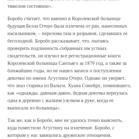
тяжелом состоянии».
Боробо считает, что именно в Королевской больнице
будущая Белла Отеро была излечена от ран, нанесенных
насильником, – перелома таза и разрывов, сделавших ее
бесплодной. Боробо рассказывает, что, пытаясь
проверить подлинность собранных им устных
свидетельств, он изучил все регистрационные книги
Королевской больницы Сантьяго за 1879 год, а также за
ближайшие годы, но не нашел записи о поступлении
девочки по имени Агустина Отеро. Однако он уверяет,
что знал старика из Вальги, Хуана Сонейру, помнившего,
как «однажды, давным-давно, бедная девочка вернулась
одна в деревню с жалким узелком в руке, когда ее
выписали из больницы».
Так же, как и Боробо, мне не удалось точно выяснить,
куда поместили Агустину на излечение. Боробо, с
которым у нас завязались дружеские отношения,