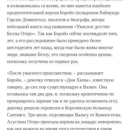
я познакомилась со всеми, но мне кажется наиболее
предпочтительной версия Боробо (псевдоним Раймундо
Гарсии Домингеса), писателя и биографа, автора
небольшой книги под названием «Ужасное детство
Беллы Отеро». Так как Боробо сейчас восемьдесят пять
лет, а его расследование было проведено более
шестидесяти лет назад, когда еще были живы многие
люди, знавшие Беллу, его сведения особенно ценны,
поскольку получены из первых рук.
«После ужасного происшествия, – рассказывает
Боробо, – девочку отвезли в «Дом Хины», известную
таверну, до сих пор существующую в Вальге. Она
оставалась там два дня, и, поскольку кровотечение не
прекращалось (врачам так и не удалось остановить его),
девочку решили перевезти в Королевскую больницу
Сантьяго. Три мили, отделяющие Вальгу от Компостелы,
Агустина Отеро проехала верхом на лошади: невероятно,
как она выжила во время этого путешествия в таком