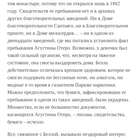
том монастыре, потому что он открылся лишь в 1882
году. Свидетельств ее пребывания нет и в архивах
других благотворительных заведений. Ни в Доме
благотворительности Сантьяго, ни в Благотворительном
приюте, ни в Доме милосердия… – ни в одном из
двенадцати заведений, где мы пытались установить факт
пребывания Агустины Отеро. Возможно, у девочки был
такой сильный организм, что, несмотря на тяжелое
состояние, она смогла выздороветь дома: Белла
действительно отличалась крепким здоровьем, которое не
смогли подорвать ни бессонные ночи, ни алкоголь, ни
модные в то время в галантном Париже наркотики.
Можно предположить, что бумаги, зафиксировавшие ее
пребывание в одном из таких заведений, были украдены.
Множество, если не большинство документов,
касающихся Агустины Отеро, – письма, свидетельства,
бумаги – исчезло.
Все, связанное с Беллой, вызывало нездоровый интерес