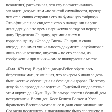
поколения) рассказывал, что ему посчастливилось
завладеть документом «по чистой случайности, прежде
чем старьевщик отправил его на бумажную фабрику».
Это официальное свидетельство о нападении на уже
легендарную в то время парижскую звезду он передал
дону Пруденсио Ландину, криминалисту и
корреспонденту «Фаро де Виго». Ландин, в свою
очередь, понимая уникальность документа, опубликовал
лишь его изложение, опустив – но его словам, из
соображений приличия – самые шокирующие места:
«Был 1879 год. В суд Кальдас-де-Рейес обратилась
безутешная мать, заявившая, что вечером 6 июля ее дочь
была жестоко обесчещена на безлюдной дороге. По этому
делу было проведено следствие. Судебный следователь в
этом округе дон Хуан Пуч Виламора посетил бедный дом
потерпевшей. Врачи дон Хосе Бенито Васкес и Хосе
Франсиско Васкес осмотрели ее и дали свое заключение.
Согласно последнему, изнасилование было совершено в