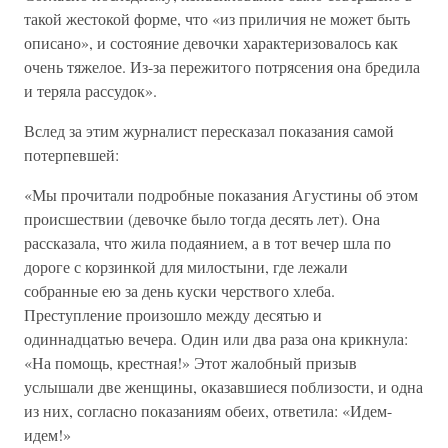
такой жестокой форме, что «из приличия не может быть
описано», и состояние девочки характеризовалось как
очень тяжелое. Из-за пережитого потрясения она бредила
и теряла рассудок».
Вслед за этим журналист пересказал показания самой
потерпевшей:
«Мы прочитали подробные показания Агустины об этом
происшествии (девочке было тогда десять лет). Она
рассказала, что жила подаянием, а в тот вечер шла по
дороге с корзинкой для милостыни, где лежали
собранные ею за день куски черствого хлеба.
Преступление произошло между десятью и
одиннадцатью вечера. Один или два раза она крикнула:
«На помощь, крестная!» Этот жалобный призыв
услышали две женщины, оказавшиеся поблизости, и одна
из них, согласно показаниям обеих, ответила: «Идем-
идем!»